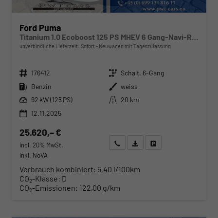
Ford Puma
Titanium 1.0 Ecoboost 125 PS MHEV 6 Gang-Navi-Rückfahrkamera-17" Alu-Winterpaket-Sofort
unverbindliche Lieferzeit: Sofort
Neuwagen mit Tageszulassung
Fahrzeugnr.
Getriebe
176412
Schalt. 6-Gang
Kraftstoff
Außenfarbe
Benzin
weiss
Leistung
Kilometerstand
92 kW (125 PS)
20 km
12.11.2025
25.620,– €
Wir rufen Sie an
Angebot drucken (PDF)
Fahrzeug parken
incl. 20% MwSt.
inkl. NoVA
Verbrauch kombiniert:
5,40 l/100km
CO
-Klasse:
D
2
CO
-Emissionen:
122,00 g/km
2