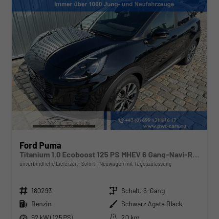
Ford Puma
Titanium 1.0 Ecoboost 125 PS MHEV 6 Gang-Navi-Rückfahrkamera-17" Alu-Winterpaket-Sofort
unverbindliche Lieferzeit: Sofort
Neuwagen mit Tageszulassung
Fahrzeugnr.
Getriebe
180293
Schalt. 6-Gang
Kraftstoff
Außenfarbe
Benzin
Schwarz Agata Black
Leistung
Kilometerstand
92 kW (125 PS)
20 km