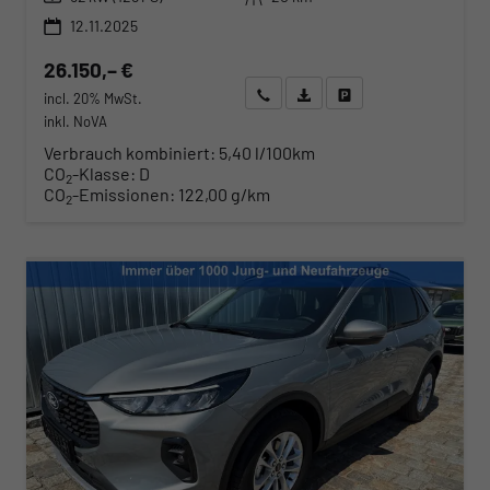
12.11.2025
26.150,– €
Wir rufen Sie an
Angebot drucken (PDF)
Fahrzeug parken
incl. 20% MwSt.
inkl. NoVA
Verbrauch kombiniert:
5,40 l/100km
CO
-Klasse:
D
2
CO
-Emissionen:
122,00 g/km
2