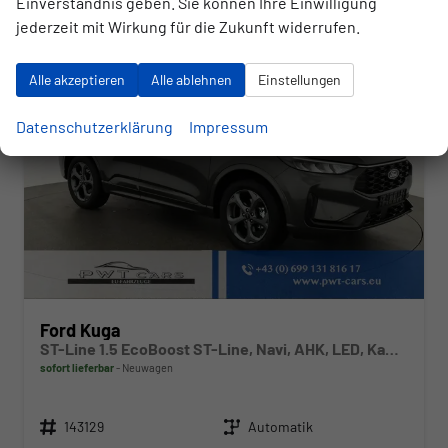
Einverständnis geben. Sie können Ihre Einwilligung
jederzeit mit Wirkung für die Zukunft widerrufen.
Alle akzeptieren
Alle ablehnen
Einstellungen
Datenschutzerklärung
Impressum
Ford Kuga
ST-Line 1.5 EcoBoost ST-Line, Navi, AHK, LED, Kamera, Winter, FS beheizbar, 5 J.-Garantie
sofort lieferbar
Neuwagen
Fahrzeugnr.
Getriebe
143129
Automatik