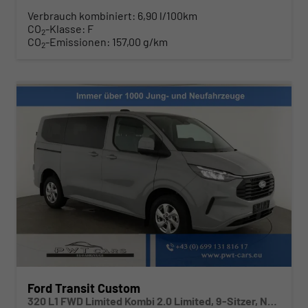
Verbrauch kombiniert:
6,90 l/100km
CO
-Klasse:
F
2
CO
-Emissionen:
157,00 g/km
2
Ford Transit Custom
320 L1 FWD Limited Kombi 2.0 Limited, 9-Sitzer, Navi, FS-beheizbar, Side, Kamera, 4 J.-Garantie