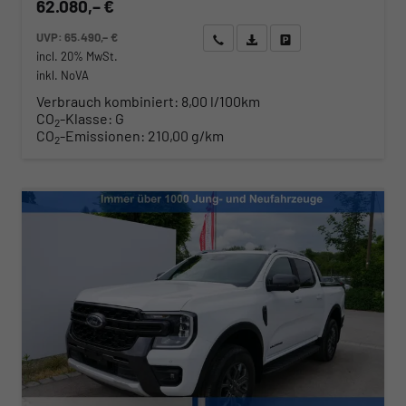
62.080,– €
UVP:
65.490,– €
Wir rufen Sie an
Angebot drucken (PDF)
Fahrzeug parken
incl. 20% MwSt.
inkl. NoVA
Verbrauch kombiniert:
8,00 l/100km
CO
-Klasse:
G
2
CO
-Emissionen:
210,00 g/km
2