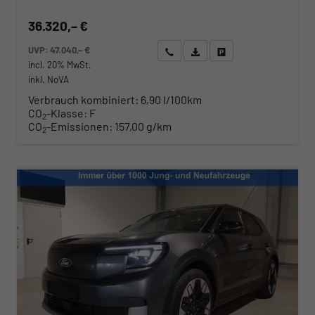
36.320,– €
UVP:
47.040,– €
Wir rufen Sie an
Angebot drucken (PDF)
Fahrzeug parken
incl. 20% MwSt.
inkl. NoVA
Verbrauch kombiniert:
6,90 l/100km
CO
-Klasse:
F
2
CO
-Emissionen:
157,00 g/km
2