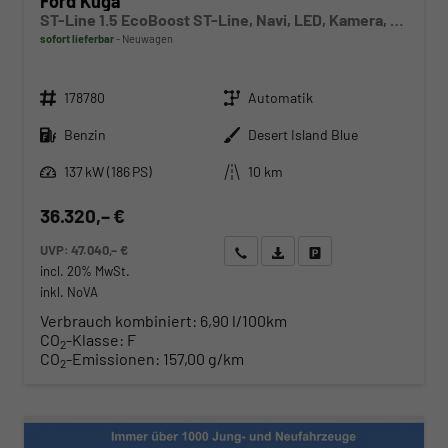
Ford Kuga
ST-Line 1.5 EcoBoost ST-Line, Navi, LED, Kamera, Winter, FS beheizbar
sofort lieferbar
Neuwagen
Fahrzeugnr.
Getriebe
178780
Automatik
Kraftstoff
Außenfarbe
Benzin
Desert Island Blue
Leistung
Kilometerstand
137 kW (186 PS)
10 km
36.320,– €
UVP:
47.040,– €
Wir rufen Sie an
Angebot drucken (PDF)
Fahrzeug parken
incl. 20% MwSt.
inkl. NoVA
Verbrauch kombiniert:
6,90 l/100km
CO
-Klasse:
F
2
CO
-Emissionen:
157,00 g/km
2