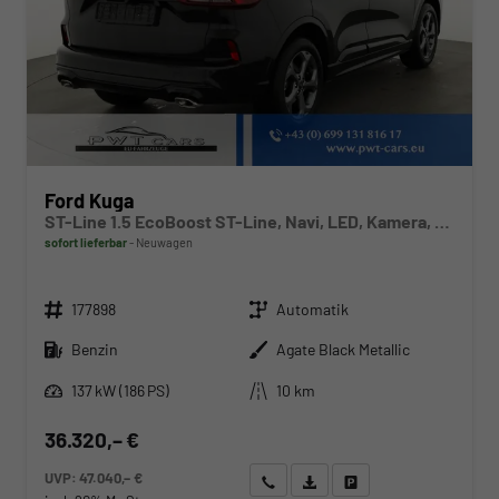
Ford Kuga
ST-Line 1.5 EcoBoost ST-Line, Navi, LED, Kamera, Winter, FS beheizbar
sofort lieferbar
Neuwagen
Fahrzeugnr.
Getriebe
177898
Automatik
Kraftstoff
Außenfarbe
Benzin
Agate Black Metallic
Leistung
Kilometerstand
137 kW (186 PS)
10 km
36.320,– €
UVP:
47.040,– €
Wir rufen Sie an
Angebot drucken (PDF)
Fahrzeug parken