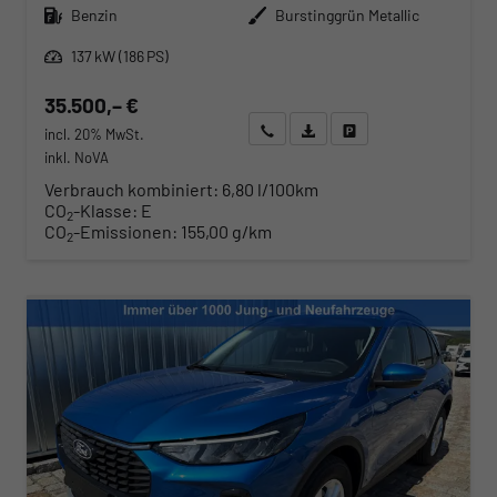
Kraftstoff
Außenfarbe
Benzin
Burstinggrün Metallic
Leistung
137 kW (186 PS)
35.500,– €
Wir rufen Sie an
Angebot drucken (PDF)
Fahrzeug parken
incl. 20% MwSt.
inkl. NoVA
Verbrauch kombiniert:
6,80 l/100km
CO
-Klasse:
E
2
CO
-Emissionen:
155,00 g/km
2