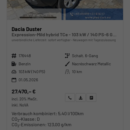
Dacia Duster
Expression-Mild hybrid TCe - 103 kW / 140 PS-6 Gang-AHK abn.-NAVI-USB-DAB+-WINTERPAKET-PDC& Rückfahrkamera-Tempomat-LED-ALU 17" sofort
unverbindliche Lieferzeit: sofort verfügbar
Neuwagen mit Tageszulassung
Fahrzeugnr.
Getriebe
176448
Schalt. 6-Gang
Kraftstoff
Außenfarbe
Benzin
Nacréschwarz Metallic
Leistung
Kilometerstand
103 kW (140 PS)
10 km
01.05.2026
27.470,– €
Wir rufen Sie an
Angebot drucken (PDF)
Fahrzeug parken
incl. 20% MwSt.
inkl. NoVA
Verbrauch kombiniert:
5,40 l/100km
CO
-Klasse:
D
2
CO
-Emissionen:
123,00 g/km
2