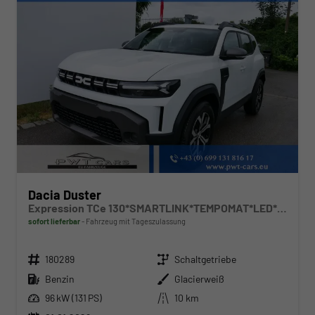
Dacia Duster
Expression TCe 130*SMARTLINK*TEMPOMAT*LED*PDC-KAMERA*SHZ*KLIMA*17-ZOLL
sofort lieferbar
Fahrzeug mit Tageszulassung
Fahrzeugnr.
Getriebe
180289
Schaltgetriebe
Kraftstoff
Außenfarbe
Benzin
Glacierweiß
Leistung
Kilometerstand
96 kW (131 PS)
10 km