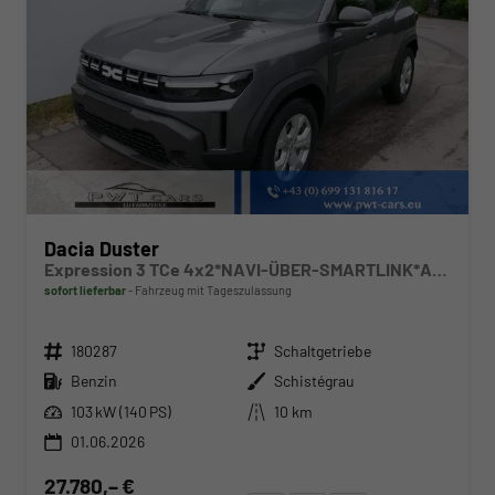
Dacia Duster
Expression 3 TCe 4x2*NAVI-ÜBER-SMARTLINK*AHK*PDC-KAMERA*LED*SHZ*17-ZOLL
sofort lieferbar
Fahrzeug mit Tageszulassung
Fahrzeugnr.
Getriebe
180287
Schaltgetriebe
Kraftstoff
Außenfarbe
Benzin
Schistégrau
Leistung
Kilometerstand
103 kW (140 PS)
10 km
01.06.2026
27.780,– €