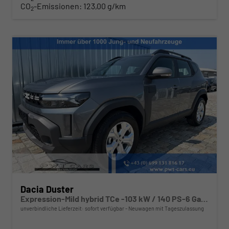
CO
-Emissionen:
123,00 g/km
2
Dacia Duster
Expression-Mild hybrid TCe -103 kW / 140 PS-6 Gang-AHK abn.-NAVI-USB-DAB+-WINTERPAKET-PDC&Rückfahrkamera-Tempomat-LED-ALU 17"-sofort
unverbindliche Lieferzeit: sofort verfügbar
Neuwagen mit Tageszulassung