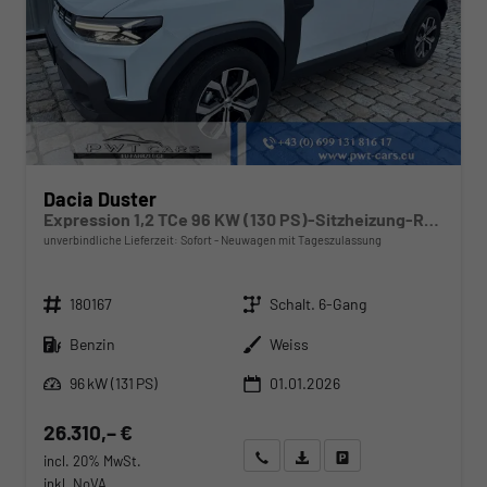
Dacia Duster
Expression 1,2 TCe 96 KW (130 PS)-Sitzheizung-Rückfahrkamera-AppleCarplay-Sofort
unverbindliche Lieferzeit: Sofort
Neuwagen mit Tageszulassung
Fahrzeugnr.
Getriebe
180167
Schalt. 6-Gang
Kraftstoff
Außenfarbe
Benzin
Weiss
Leistung
96 kW (131 PS)
01.01.2026
26.310,– €
Wir rufen Sie an
Angebot drucken (PDF)
Fahrzeug parken
incl. 20% MwSt.
inkl. NoVA