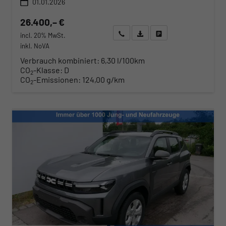
01.01.2026
26.400,– €
Wir rufen Sie an
Angebot drucken (PDF)
Fahrzeug parken
incl. 20% MwSt.
inkl. NoVA
Verbrauch kombiniert:
6,30 l/100km
CO
-Klasse:
D
2
CO
-Emissionen:
124,00 g/km
2