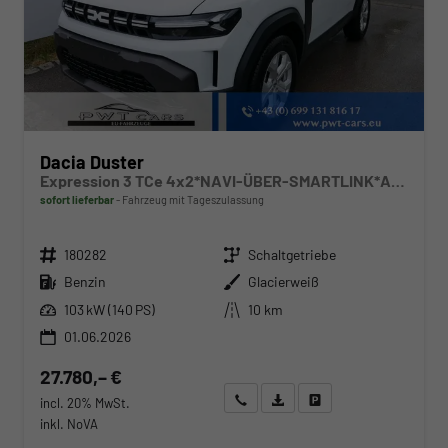
Dacia Duster
Expression 3 TCe 4x2*NAVI-ÜBER-SMARTLINK*AHK*PDC-KAMERA*LED*SHZ*17-ZOLL
sofort lieferbar
Fahrzeug mit Tageszulassung
Fahrzeugnr.
Getriebe
180282
Schaltgetriebe
Kraftstoff
Außenfarbe
Benzin
Glacierweiß
Leistung
Kilometerstand
103 kW (140 PS)
10 km
01.06.2026
27.780,– €
Wir rufen Sie an
Angebot drucken (PDF)
Fahrzeug parken
incl. 20% MwSt.
inkl. NoVA