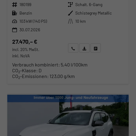
Fahrzeugnr.
Getriebe
180199
Schalt. 6-Gang
Kraftstoff
Außenfarbe
Benzin
Schistegrey Metallic
Leistung
Kilometerstand
103 kW (140 PS)
10 km
30.07.2026
27.470,– €
Wir rufen Sie an
Angebot drucken (PDF)
Fahrzeug parken
incl. 20% MwSt.
inkl. NoVA
Verbrauch kombiniert:
5,40 l/100km
CO
-Klasse:
D
2
CO
-Emissionen:
123,00 g/km
2