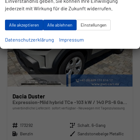
Einverständnis geben. Sie können Ihre Einwilligung
jederzeit mit Wirkung für die Zukunft widerrufen.
Alle akzeptieren
Alle ablehnen
Einstellungen
Datenschutzerklärung
Impressum
Dacia Duster
Expression-Mild hybrid TCe -103 kW / 140 PS-6 Gang-AHK abn.-NAVI-USB-DAB+-WINTERPAKET-PDC&Rückfahrkamera-Tempomat-LED-ALU 17"-sofort
unverbindliche Lieferzeit: sofort verfügbar
Neuwagen mit Tageszulassung
Fahrzeugnr.
Getriebe
173292
Schalt. 6-Gang
Kraftstoff
Außenfarbe
Benzin
Sandstonebeige Metallic