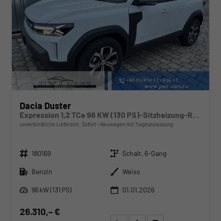
Dacia Duster
Expression 1,2 TCe 96 KW (130 PS)-Sitzheizung-Rückfahrkamera-AppleCarplay-Sofort
unverbindliche Lieferzeit: Sofort
Neuwagen mit Tageszulassung
Fahrzeugnr.
Getriebe
180169
Schalt. 6-Gang
Kraftstoff
Außenfarbe
Benzin
Weiss
Leistung
96 kW (131 PS)
01.01.2026
26.310,– €