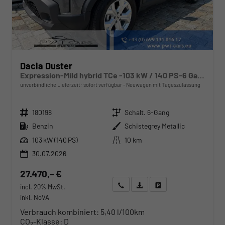
Dacia Duster
Expression-Mild hybrid TCe -103 kW / 140 PS-6 Gang-AHK abn.-NAVI-USB-DAB+-WINTERPAKET-PDC&Rückfahrkamera-Tempomat-LED-ALU 17"-sofort
unverbindliche Lieferzeit: sofort verfügbar
Neuwagen mit Tageszulassung
Fahrzeugnr.
Getriebe
180198
Schalt. 6-Gang
Kraftstoff
Außenfarbe
Benzin
Schistegrey Metallic
Leistung
Kilometerstand
103 kW (140 PS)
10 km
30.07.2026
27.470,– €
Wir rufen Sie an
Angebot drucken (PDF)
Fahrzeug parken
incl. 20% MwSt.
inkl. NoVA
Verbrauch kombiniert:
5,40 l/100km
CO
-Klasse:
D
2