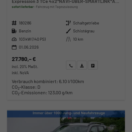
Expression 3 TCe 4x2*NAVI-ÜBER-SMARTLINK*AHK*PDC-KAMERA*LED*SHZ*17-ZOLL
sofort lieferbar
Fahrzeug mit Tageszulassung
Fahrzeugnr.
Getriebe
180286
Schaltgetriebe
Kraftstoff
Außenfarbe
Benzin
Schistégrau
Leistung
Kilometerstand
103 kW (140 PS)
10 km
01.06.2026
27.780,– €
Wir rufen Sie an
Angebot drucken (PDF)
Fahrzeug parken
incl. 20% MwSt.
inkl. NoVA
Verbrauch kombiniert:
6,10 l/100km
CO
-Klasse:
D
2
CO
-Emissionen:
123,00 g/km
2