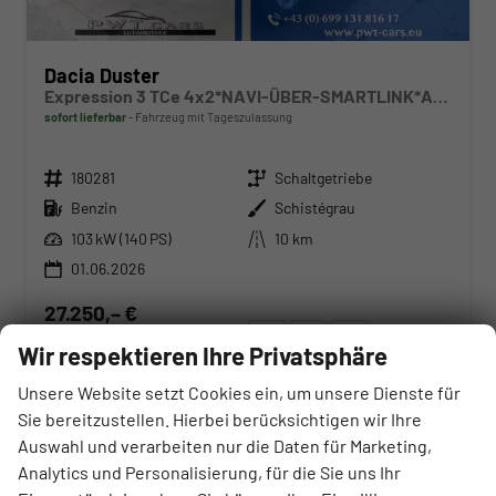
Dacia Duster
Expression 3 TCe 4x2*NAVI-ÜBER-SMARTLINK*AHK*PDC-KAMERA*LED*SHZ*17-ZOLL
sofort lieferbar
Fahrzeug mit Tageszulassung
Fahrzeugnr.
Getriebe
180281
Schaltgetriebe
Kraftstoff
Außenfarbe
Benzin
Schistégrau
Leistung
Kilometerstand
103 kW (140 PS)
10 km
01.06.2026
27.250,– €
Wir rufen Sie an
Angebot drucken (PDF)
Fahrzeug parken
incl. 20% MwSt.
Wir respektieren Ihre Privatsphäre
inkl. NoVA
Unsere Website setzt Cookies ein, um unsere Dienste für
Verbrauch kombiniert:
6,10 l/100km
CO
-Klasse:
D
Sie bereitzustellen. Hierbei berücksichtigen wir Ihre
2
CO
-Emissionen:
123,00 g/km
Auswahl und verarbeiten nur die Daten für Marketing,
2
Analytics und Personalisierung, für die Sie uns Ihr