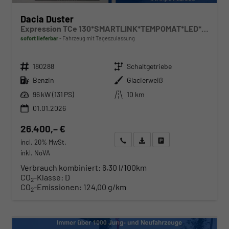
Dacia Duster
Expression TCe 130*SMARTLINK*TEMPOMAT*LED*PDC-KAMERA*SHZ*KLIMA*17-ZOLL
sofort lieferbar
Fahrzeug mit Tageszulassung
Fahrzeugnr.
Getriebe
180288
Schaltgetriebe
Kraftstoff
Außenfarbe
Benzin
Glacierweiß
Leistung
Kilometerstand
96 kW (131 PS)
10 km
01.01.2026
26.400,– €
Wir rufen Sie an
Angebot drucken (PDF)
Fahrzeug parken
incl. 20% MwSt.
inkl. NoVA
Verbrauch kombiniert:
6,30 l/100km
CO
-Klasse:
D
2
CO
-Emissionen:
124,00 g/km
2