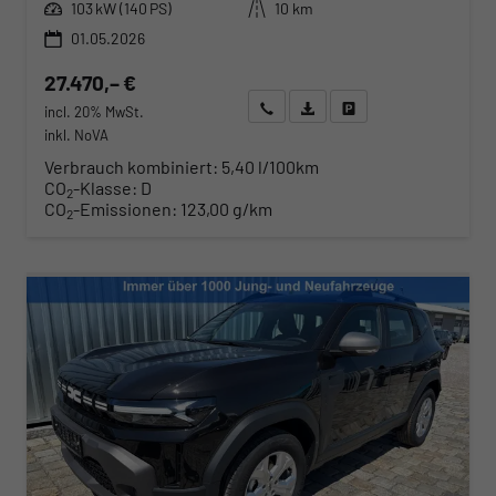
Leistung
Kilometerstand
103 kW (140 PS)
10 km
01.05.2026
27.470,– €
Wir rufen Sie an
Angebot drucken (PDF)
Fahrzeug parken
incl. 20% MwSt.
inkl. NoVA
Verbrauch kombiniert:
5,40 l/100km
CO
-Klasse:
D
2
CO
-Emissionen:
123,00 g/km
2