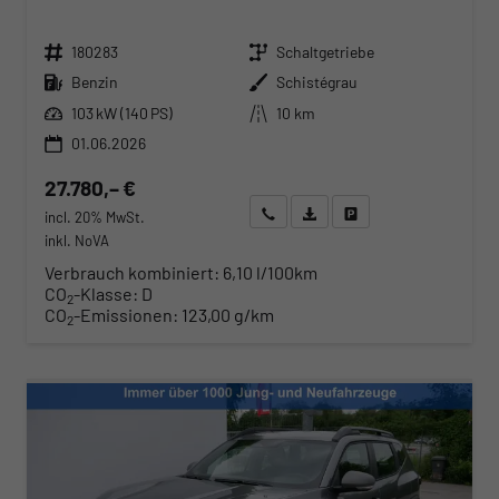
Fahrzeugnr.
Getriebe
180283
Schaltgetriebe
Kraftstoff
Außenfarbe
Benzin
Schistégrau
Leistung
Kilometerstand
103 kW (140 PS)
10 km
01.06.2026
27.780,– €
Wir rufen Sie an
Angebot drucken (PDF)
Fahrzeug parken
incl. 20% MwSt.
inkl. NoVA
Verbrauch kombiniert:
6,10 l/100km
CO
-Klasse:
D
2
CO
-Emissionen:
123,00 g/km
2