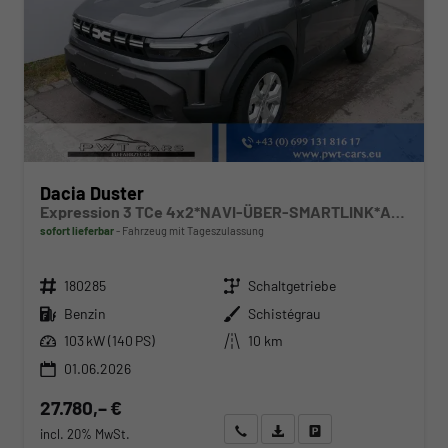
Dacia Duster
Expression 3 TCe 4x2*NAVI-ÜBER-SMARTLINK*AHK*PDC-KAMERA*LED*SHZ*17-ZOLL
sofort lieferbar
Fahrzeug mit Tageszulassung
Fahrzeugnr.
Getriebe
180285
Schaltgetriebe
Kraftstoff
Außenfarbe
Benzin
Schistégrau
Leistung
Kilometerstand
103 kW (140 PS)
10 km
01.06.2026
27.780,– €
Wir rufen Sie an
Angebot drucken (PDF)
Fahrzeug parken
incl. 20% MwSt.