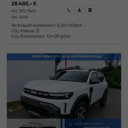
26.400,– €
Wir rufen Sie an
Angebot drucken (PDF)
Fahrzeug parken
incl. 20% MwSt.
inkl. NoVA
Verbrauch kombiniert:
6,30 l/100km
CO
-Klasse:
D
2
CO
-Emissionen:
124,00 g/km
2