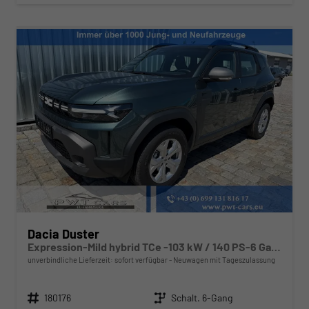
Dacia Duster
Expression-Mild hybrid TCe -103 kW / 140 PS-6 Gang-AHK abn.-NAVI-USB-DAB+-WINTERPAKET-PDC&Rückfahrkamera-Tempomat-LED-ALU 17"-sofort
unverbindliche Lieferzeit: sofort verfügbar
Neuwagen mit Tageszulassung
Fahrzeugnr.
Getriebe
180176
Schalt. 6-Gang