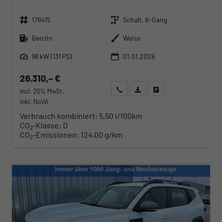
Fahrzeugnr.
Getriebe
176415
Schalt. 6-Gang
Kraftstoff
Außenfarbe
Benzin
Weiss
Leistung
96 kW (131 PS)
01.01.2026
26.310,– €
Wir rufen Sie an
Angebot drucken (PDF)
Fahrzeug parken
incl. 20% MwSt.
inkl. NoVA
Verbrauch kombiniert:
5,50 l/100km
CO
-Klasse:
D
2
CO
-Emissionen:
124,00 g/km
2