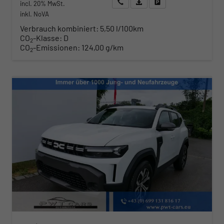
Wir rufen Sie an
Angebot drucken (PDF)
Fahrzeug parken
incl. 20% MwSt.
inkl. NoVA
Verbrauch kombiniert:
5,50 l/100km
CO
-Klasse:
D
2
CO
-Emissionen:
124,00 g/km
2