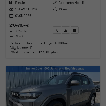
Kraftstoff
Außenfarbe
Benzin
Cédregrün Metallic
Leistung
Kilometerstand
103 kW (140 PS)
10 km
01.05.2026
27.470,– €
Wir rufen Sie an
Angebot drucken (PDF)
Fahrzeug parken
incl. 20% MwSt.
inkl. NoVA
Verbrauch kombiniert:
5,40 l/100km
CO
-Klasse:
D
2
CO
-Emissionen:
123,00 g/km
2