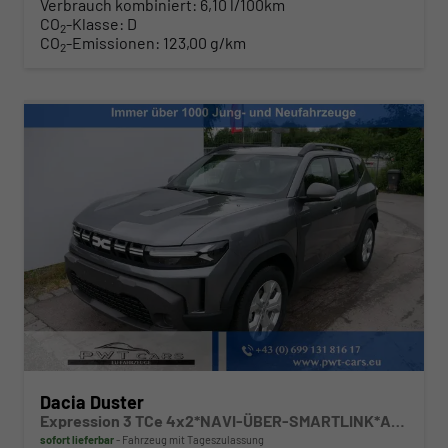
Verbrauch kombiniert:
6,10 l/100km
CO
-Klasse:
D
2
CO
-Emissionen:
123,00 g/km
2
Dacia Duster
Expression 3 TCe 4x2*NAVI-ÜBER-SMARTLINK*AHK*PDC-KAMERA*LED*SHZ*17-ZOLL
sofort lieferbar
Fahrzeug mit Tageszulassung