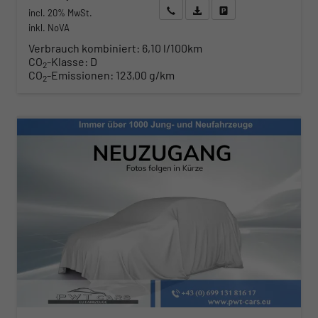
Wir rufen Sie an
Angebot drucken (PDF)
Fahrzeug parken
incl. 20% MwSt.
inkl. NoVA
Verbrauch kombiniert:
6,10 l/100km
CO
-Klasse:
D
2
CO
-Emissionen:
123,00 g/km
2