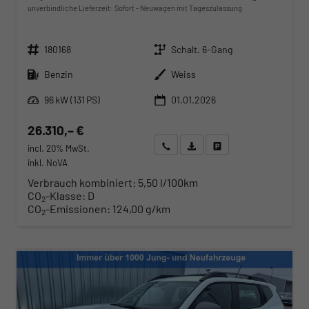
unverbindliche Lieferzeit: Sofort
Neuwagen mit Tageszulassung
Fahrzeugnr.
Getriebe
180168
Schalt. 6-Gang
Kraftstoff
Außenfarbe
Benzin
Weiss
Leistung
96 kW (131 PS)
01.01.2026
26.310,– €
Wir rufen Sie an
Angebot drucken (PDF)
Fahrzeug parken
incl. 20% MwSt.
inkl. NoVA
Verbrauch kombiniert:
5,50 l/100km
CO
-Klasse:
D
2
CO
-Emissionen:
124,00 g/km
2