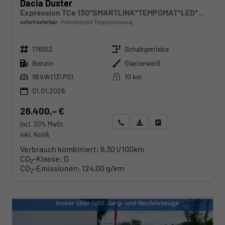
Dacia Duster
Expression TCe 130*SMARTLINK*TEMPOMAT*LED*PDC-KAMERA*SHZ*KLIMA*17-ZOLL
sofort lieferbar
Fahrzeug mit Tageszulassung
Fahrzeugnr.
Getriebe
176552
Schaltgetriebe
Kraftstoff
Außenfarbe
Benzin
Glacierweiß
Leistung
Kilometerstand
96 kW (131 PS)
10 km
01.01.2026
26.400,– €
Wir rufen Sie an
Angebot drucken (PDF)
Fahrzeug parken
incl. 20% MwSt.
inkl. NoVA
Verbrauch kombiniert:
6,30 l/100km
CO
-Klasse:
D
2
CO
-Emissionen:
124,00 g/km
2