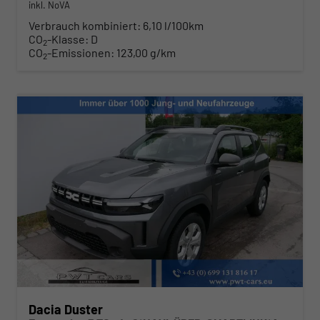
inkl. NoVA
Verbrauch kombiniert:
6,10 l/100km
CO
-Klasse:
D
2
CO
-Emissionen:
123,00 g/km
2
Dacia Duster