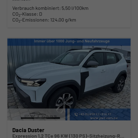
Verbrauch kombiniert:
5,50 l/100km
CO
-Klasse:
D
2
CO
-Emissionen:
124,00 g/km
2
Dacia Duster
Expression 1,2 TCe 96 KW (130 PS)-Sitzheizung-Rückfahrkamera-AppleCarplay-Sofort