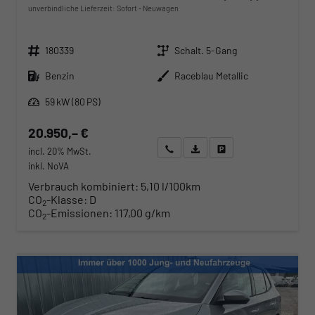
unverbindliche Lieferzeit: Sofort
Neuwagen
Fahrzeugnr.
Getriebe
180339
Schalt. 5-Gang
Kraftstoff
Außenfarbe
Benzin
Raceblau Metallic
Leistung
59 kW (80 PS)
20.950,– €
Wir rufen Sie an
Angebot drucken (PDF)
Fahrzeug parken
incl. 20% MwSt.
inkl. NoVA
Verbrauch kombiniert:
5,10 l/100km
CO
-Klasse:
D
2
CO
-Emissionen:
117,00 g/km
2