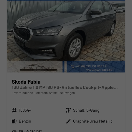
Skoda Fabia
130 Jahre 1.0 MPI 80 PS-Virtuelles Cockpit-AppleCarplay-Android-Auto-LED-Klima-Tempomat-Rückfahrkamera-DAB-SHZ-15" Alu-sofort
unverbindliche Lieferzeit: Sofort
Neuwagen
Fahrzeugnr.
Getriebe
180344
Schalt. 5-Gang
Kraftstoff
Außenfarbe
Benzin
Graphite Grau Metallic
Leistung
59 kW (80 PS)