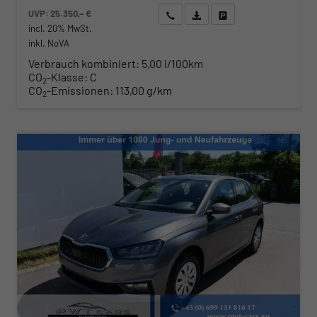
UVP:
25.350,– €
Wir rufen Sie an
Angebot drucken (PDF)
Fahrzeug parken
incl. 20% MwSt.
inkl. NoVA
Verbrauch kombiniert:
5,00 l/100km
CO
-Klasse:
C
2
CO
-Emissionen:
113,00 g/km
2