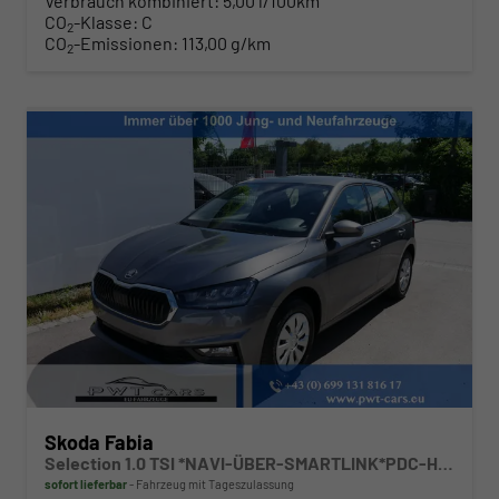
Verbrauch kombiniert:
5,00 l/100km
CO
-Klasse:
C
2
CO
-Emissionen:
113,00 g/km
2
Skoda Fabia
Selection 1.0 TSI *NAVI-ÜBER-SMARTLINK*PDC-HI*LED*SHZ*KLIMA*RADIO
sofort lieferbar
Fahrzeug mit Tageszulassung