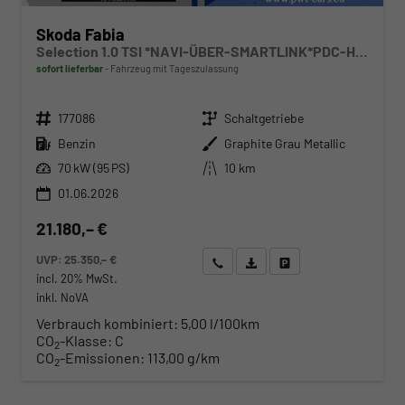
Skoda Fabia
Selection 1.0 TSI *NAVI-ÜBER-SMARTLINK*PDC-HI*LED*SHZ*KLIMA*RADIO
sofort lieferbar
Fahrzeug mit Tageszulassung
Fahrzeugnr.
Getriebe
177086
Schaltgetriebe
Kraftstoff
Außenfarbe
Benzin
Graphite Grau Metallic
Leistung
Kilometerstand
70 kW (95 PS)
10 km
01.06.2026
21.180,– €
UVP:
25.350,– €
Wir rufen Sie an
Angebot drucken (PDF)
Fahrzeug parken
incl. 20% MwSt.
inkl. NoVA
Verbrauch kombiniert:
5,00 l/100km
CO
-Klasse:
C
2
CO
-Emissionen:
113,00 g/km
2