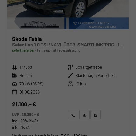
Skoda Fabia
Selection 1.0 TSI *NAVI-ÜBER-SMARTLINK*PDC-HI*LED*SHZ*KLIMA*RADIO
sofort lieferbar
Fahrzeug mit Tageszulassung
Fahrzeugnr.
Getriebe
177088
Schaltgetriebe
Kraftstoff
Außenfarbe
Benzin
Blackmagic Perleffekt
Leistung
Kilometerstand
70 kW (95 PS)
10 km
01.06.2026
21.180,– €
UVP:
25.350,– €
Wir rufen Sie an
Angebot drucken (PDF)
Fahrzeug parken
incl. 20% MwSt.
inkl. NoVA
Verbrauch kombiniert:
5,00 l/100km