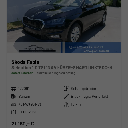
Skoda Fabia
Selection 1.0 TSI *NAVI-ÜBER-SMARTLINK*PDC-HI*LED*SHZ*KLIMA*RADIO
sofort lieferbar
Fahrzeug mit Tageszulassung
Fahrzeugnr.
Getriebe
177091
Schaltgetriebe
Kraftstoff
Außenfarbe
Benzin
Blackmagic Perleffekt
Leistung
Kilometerstand
70 kW (95 PS)
10 km
01.06.2026
21.180,– €