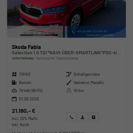
Skoda Fabia
Selection 1.0 TSI *NAVI-ÜBER-SMARTLINK*PDC-HI*LED*SHZ*KLIMA*RADIO
sofort lieferbar
Fahrzeug mit Tageszulassung
Fahrzeugnr.
Getriebe
176153
Schaltgetriebe
Kraftstoff
Außenfarbe
Benzin
Velvetrot Metallic
Leistung
Kilometerstand
70 kW (95 PS)
10 km
01.06.2026
21.180,– €
Wir rufen Sie an
Angebot drucken (PDF)
Fahrzeug parken
incl. 20% MwSt.
inkl. NoVA