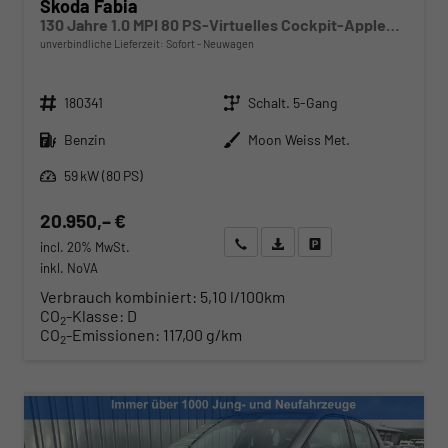
Skoda Fabia
130 Jahre 1.0 MPI 80 PS-Virtuelles Cockpit-AppleCarplay-Android-Auto-LED-Klima-Tempomat-Rückfahrkamera-DAB-SHZ-15" Alu-sofort
unverbindliche Lieferzeit: Sofort
Neuwagen
Fahrzeugnr.
Getriebe
180341
Schalt. 5-Gang
Kraftstoff
Außenfarbe
Benzin
Moon Weiss Met.
Leistung
59 kW (80 PS)
20.950,– €
Wir rufen Sie an
Angebot drucken (PDF)
Fahrzeug parken
incl. 20% MwSt.
inkl. NoVA
Verbrauch kombiniert:
5,10 l/100km
CO
-Klasse:
D
2
CO
-Emissionen:
117,00 g/km
2