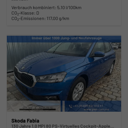
Verbrauch kombiniert:
5,10 l/100km
CO
-Klasse:
D
2
CO
-Emissionen:
117,00 g/km
2
Skoda Fabia
130 Jahre 1.0 MPI 80 PS-Virtuelles Cockpit-AppleCarplay-Android-Auto-LED-Klima-Tempomat-Rückfahrkamera-DAB-SHZ-15" Alu-sofort