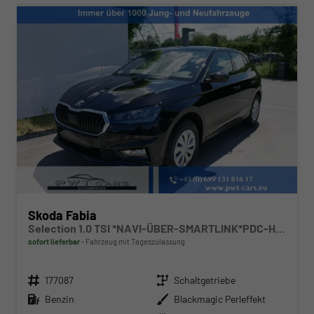
Skoda Fabia
Selection 1.0 TSI *NAVI-ÜBER-SMARTLINK*PDC-HI*LED*SHZ*KLIMA*RADIO
sofort lieferbar
Fahrzeug mit Tageszulassung
Fahrzeugnr.
Getriebe
177087
Schaltgetriebe
Kraftstoff
Außenfarbe
Benzin
Blackmagic Perleffekt