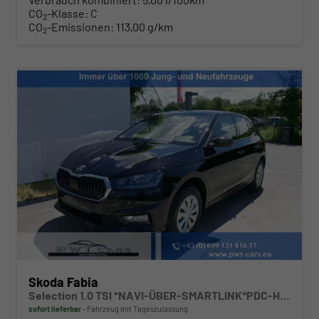
CO
-Klasse:
C
2
CO
-Emissionen:
113,00 g/km
2
Skoda Fabia
Selection 1.0 TSI *NAVI-ÜBER-SMARTLINK*PDC-HI*LED*SHZ*KLIMA*RADIO
sofort lieferbar
Fahrzeug mit Tageszulassung