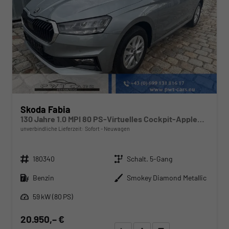
Skoda Fabia
130 Jahre 1.0 MPI 80 PS-Virtuelles Cockpit-AppleCarplay-Android-Auto-LED-Klima-Tempomat-Rückfahrkamera-DAB-SHZ-15" Alu-sofort
unverbindliche Lieferzeit: Sofort
Neuwagen
Fahrzeugnr.
Getriebe
180340
Schalt. 5-Gang
Kraftstoff
Außenfarbe
Benzin
Smokey Diamond Metallic
Leistung
59 kW (80 PS)
20.950,– €