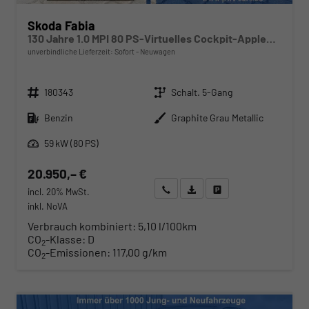
Skoda Fabia
130 Jahre 1.0 MPI 80 PS-Virtuelles Cockpit-AppleCarplay-Android-Auto-LED-Klima-Tempomat-Rückfahrkamera-DAB-SHZ-15" Alu-sofort
unverbindliche Lieferzeit: Sofort
Neuwagen
Fahrzeugnr.
Getriebe
180343
Schalt. 5-Gang
Kraftstoff
Außenfarbe
Benzin
Graphite Grau Metallic
Leistung
59 kW (80 PS)
20.950,– €
Wir rufen Sie an
Angebot drucken (PDF)
Fahrzeug parken
incl. 20% MwSt.
inkl. NoVA
Verbrauch kombiniert:
5,10 l/100km
CO
-Klasse:
D
2
CO
-Emissionen:
117,00 g/km
2