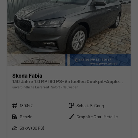
Skoda Fabia
130 Jahre 1.0 MPI 80 PS-Virtuelles Cockpit-AppleCarplay-Android-Auto-LED-Klima-Tempomat-Rückfahrkamera-DAB-SHZ-15" Alu-sofort
unverbindliche Lieferzeit: Sofort
Neuwagen
Fahrzeugnr.
Getriebe
180342
Schalt. 5-Gang
Kraftstoff
Außenfarbe
Benzin
Graphite Grau Metallic
Leistung
59 kW (80 PS)