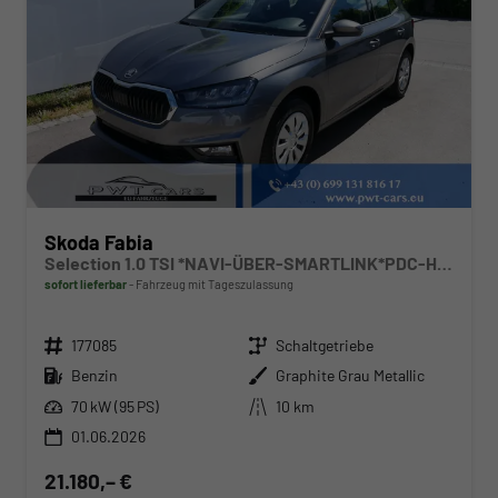
Skoda Fabia
Selection 1.0 TSI *NAVI-ÜBER-SMARTLINK*PDC-HI*LED*SHZ*KLIMA*RADIO
sofort lieferbar
Fahrzeug mit Tageszulassung
Fahrzeugnr.
Getriebe
177085
Schaltgetriebe
Kraftstoff
Außenfarbe
Benzin
Graphite Grau Metallic
Leistung
Kilometerstand
70 kW (95 PS)
10 km
01.06.2026
21.180,– €