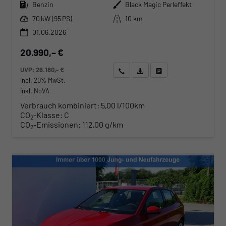
Kraftstoff
Außenfarbe
Benzin
Black Magic Perleffekt
Leistung
Kilometerstand
70 kW (95 PS)
10 km
01.06.2026
20.990,– €
UVP:
26.180,– €
Wir rufen Sie an
Angebot drucken (PDF)
Fahrzeug parken
incl. 20% MwSt.
inkl. NoVA
Verbrauch kombiniert:
5,00 l/100km
CO
-Klasse:
C
2
CO
-Emissionen:
112,00 g/km
2