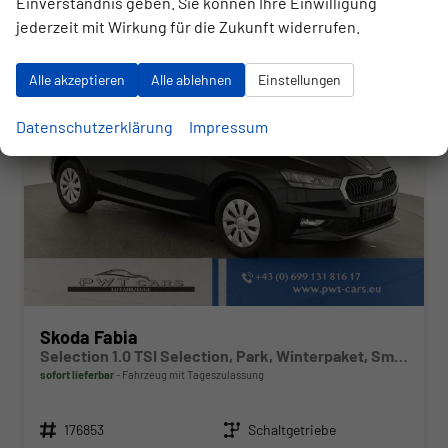
Einverständnis geben. Sie können Ihre Einwilligung
jederzeit mit Wirkung für die Zukunft widerrufen.
Alle akzeptieren
Alle ablehnen
Einstellungen
Datenschutzerklärung
Impressum
Skoda Fabia
Selection 1.0 TSI Selection, Park, Winterpaket, SmartLink, 4 J.-Garantie
sofort lieferbar
Fahrzeug mit Tageszulassung
Fahrzeugnr.
Getriebe
176853
Schaltgetriebe