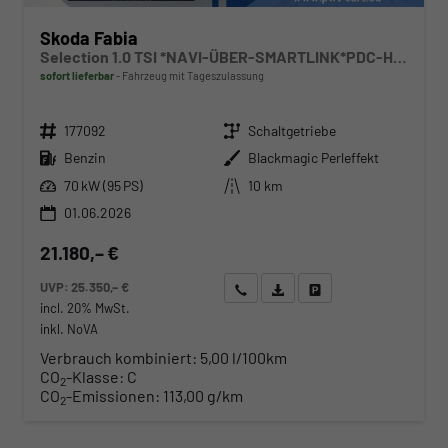
Skoda Fabia
Selection 1.0 TSI *NAVI-ÜBER-SMARTLINK*PDC-HI*LED*SHZ*KLIMA*RADIO
sofort lieferbar
Fahrzeug mit Tageszulassung
Fahrzeugnr.
Getriebe
177092
Schaltgetriebe
Kraftstoff
Außenfarbe
Benzin
Blackmagic Perleffekt
Leistung
Kilometerstand
70 kW (95 PS)
10 km
01.06.2026
21.180,– €
UVP:
25.350,– €
Wir rufen Sie an
Angebot drucken (PDF)
Fahrzeug parken
incl. 20% MwSt.
inkl. NoVA
Verbrauch kombiniert:
5,00 l/100km
CO
-Klasse:
C
2
CO
-Emissionen:
113,00 g/km
2