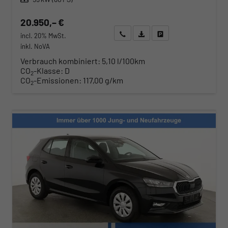
20.950,– €
Wir rufen Sie an
Angebot drucken (PDF)
Fahrzeug parken
incl. 20% MwSt.
inkl. NoVA
Verbrauch kombiniert:
5,10 l/100km
CO
-Klasse:
D
2
CO
-Emissionen:
117,00 g/km
2