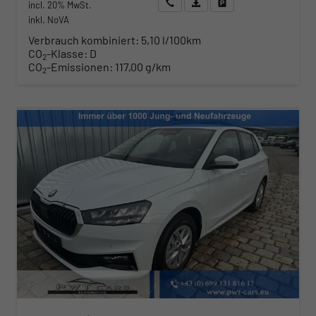
Wir rufen Sie an
Angebot drucken (PDF)
Fahrzeug parken
incl. 20% MwSt.
inkl. NoVA
Verbrauch kombiniert:
5,10 l/100km
CO
-Klasse:
D
2
CO
-Emissionen:
117,00 g/km
2