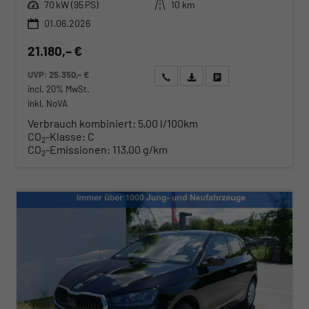
Leistung
Kilometerstand
70 kW (95 PS)
10 km
01.06.2026
21.180,– €
UVP:
25.350,– €
Wir rufen Sie an
Angebot drucken (PDF)
Fahrzeug parken
incl. 20% MwSt.
inkl. NoVA
Verbrauch kombiniert:
5,00 l/100km
CO
-Klasse:
C
2
CO
-Emissionen:
113,00 g/km
2