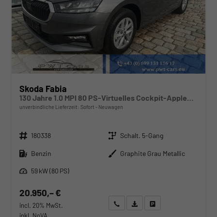
Skoda Fabia
130 Jahre 1.0 MPI 80 PS-Virtuelles Cockpit-AppleCarplay-Android-Auto-LED-Klima-Tempomat-Rückfahrkamera-DAB-SHZ-15" Alu-sofort
unverbindliche Lieferzeit: Sofort
Neuwagen
Fahrzeugnr.
Getriebe
180338
Schalt. 5-Gang
Kraftstoff
Außenfarbe
Benzin
Graphite Grau Metallic
Leistung
59 kW (80 PS)
20.950,– €
Wir rufen Sie an
Angebot drucken (PDF)
Fahrzeug parken
incl. 20% MwSt.
inkl. NoVA