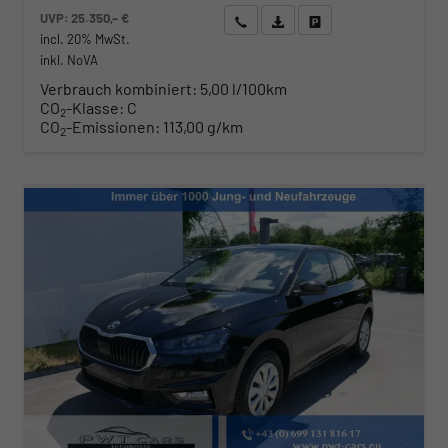
UVP:
25.350,– €
Wir rufen Sie an
Angebot drucken (PDF)
Fahrzeug parken
incl. 20% MwSt.
inkl. NoVA
Verbrauch kombiniert:
5,00 l/100km
CO
-Klasse:
C
2
CO
-Emissionen:
113,00 g/km
2