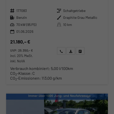
Fahrzeugnr.
Getriebe
177083
Schaltgetriebe
Kraftstoff
Außenfarbe
Benzin
Graphite Grau Metallic
Leistung
Kilometerstand
70 kW (95 PS)
10 km
01.06.2026
21.180,– €
UVP:
25.350,– €
Wir rufen Sie an
Angebot drucken (PDF)
Fahrzeug parken
incl. 20% MwSt.
inkl. NoVA
Verbrauch kombiniert:
5,00 l/100km
CO
-Klasse:
C
2
CO
-Emissionen:
113,00 g/km
2