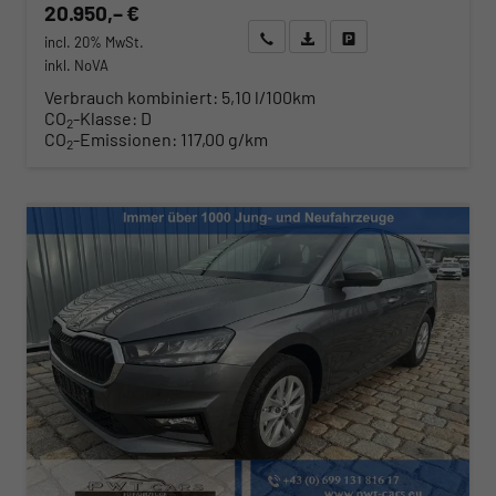
20.950,– €
Wir rufen Sie an
Angebot drucken (PDF)
Fahrzeug parken
incl. 20% MwSt.
inkl. NoVA
Verbrauch kombiniert:
5,10 l/100km
CO
-Klasse:
D
2
CO
-Emissionen:
117,00 g/km
2