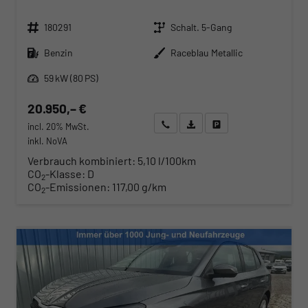
Fahrzeugnr.
Getriebe
180291
Schalt. 5-Gang
Kraftstoff
Außenfarbe
Benzin
Raceblau Metallic
Leistung
59 kW (80 PS)
20.950,– €
Wir rufen Sie an
Angebot drucken (PDF)
Fahrzeug parken
incl. 20% MwSt.
inkl. NoVA
Verbrauch kombiniert:
5,10 l/100km
CO
-Klasse:
D
2
CO
-Emissionen:
117,00 g/km
2