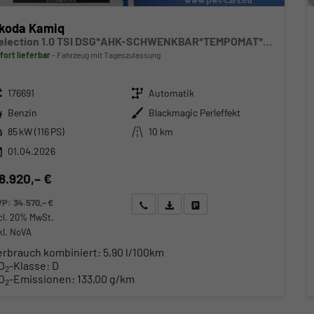
koda Kamiq
Selection 1.0 TSI DSG*AHK-SCHWENKBAR*TEMPOMAT*PDC-HINTEN*KEYLESS-GO*SHZ*
fort lieferbar
Fahrzeug mit Tageszulassung
zeugnr.
Getriebe
176691
Automatik
ftstoff
Außenfarbe
Benzin
Blackmagic Perleffekt
stung
Kilometerstand
85 kW (116 PS)
10 km
01.04.2026
8.920,– €
VP:
34.570,– €
Wir rufen Sie an
Angebot drucken (PDF)
Fahrzeug parken
cl. 20% MwSt.
kl. NoVA
erbrauch kombiniert:
5,90 l/100km
O
-Klasse:
D
2
O
-Emissionen:
133,00 g/km
2