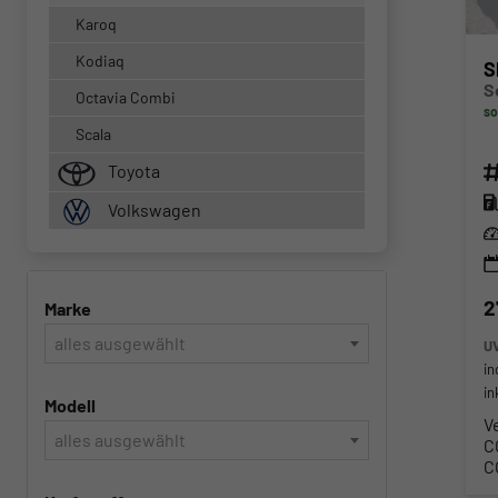
Karoq
Kodiaq
S
Octavia Combi
so
Scala
Fahr
Toyota
Kra
Volkswagen
Lei
2
Marke
alles ausgewählt
U
in
in
Modell
V
alles ausgewählt
C
C