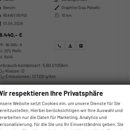
ftstoff
Außenfarbe
Benzin
Graphite Grau Metallic
stung
Kilometerstand
85 kW (116 PS)
10 km
01.04.2026
8.440,– €
VP:
36.250,– €
Wir rufen Sie an
Angebot drucken (PDF)
Fahrzeug parken
cl. 20% MwSt.
kl. NoVA
erbrauch kombiniert:
5,60 l/100km
O
-Klasse:
D
2
O
-Emissionen:
127,00 g/km
2
Wir respektieren Ihre Privatsphäre
nsere Website setzt Cookies ein, um unsere Dienste für Sie
ereitzustellen. Hierbei berücksichtigen wir Ihre Auswahl und
erarbeiten nur die Daten für Marketing, Analytics und
ersonalisierung, für die Sie uns Ihr Einverständnis geben. Sie