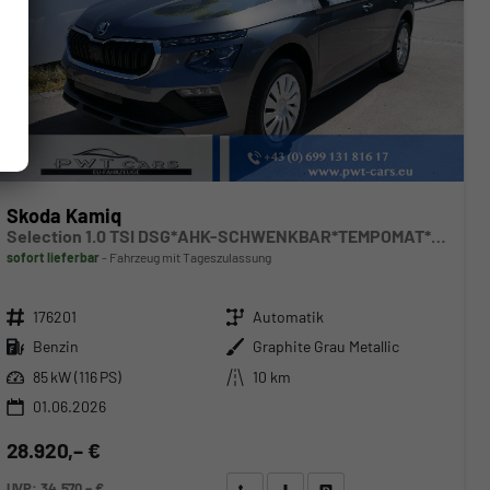
Skoda Kamiq
Selection 1.0 TSI DSG*AHK-SCHWENKBAR*TEMPOMAT*PDC-HINTEN*KEYLESS-GO*SHZ*
sofort lieferbar
Fahrzeug mit Tageszulassung
Fahrzeugnr.
Getriebe
176201
Automatik
Kraftstoff
Außenfarbe
Benzin
Graphite Grau Metallic
Leistung
Kilometerstand
85 kW (116 PS)
10 km
01.06.2026
28.920,– €
UVP:
34.570,– €
Wir rufen Sie an
Angebot drucken (PDF)
Fahrzeug parken