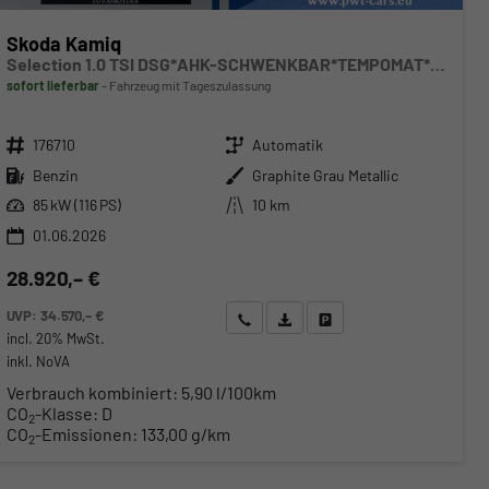
Skoda Kamiq
Selection 1.0 TSI DSG*AHK-SCHWENKBAR*TEMPOMAT*PDC-HINTEN*KEYLESS-GO*SHZ*
sofort lieferbar
Fahrzeug mit Tageszulassung
Fahrzeugnr.
Getriebe
176710
Automatik
Kraftstoff
Außenfarbe
Benzin
Graphite Grau Metallic
Leistung
Kilometerstand
85 kW (116 PS)
10 km
01.06.2026
28.920,– €
UVP:
34.570,– €
Wir rufen Sie an
Angebot drucken (PDF)
Fahrzeug parken
incl. 20% MwSt.
inkl. NoVA
Verbrauch kombiniert:
5,90 l/100km
CO
-Klasse:
D
2
CO
-Emissionen:
133,00 g/km
2