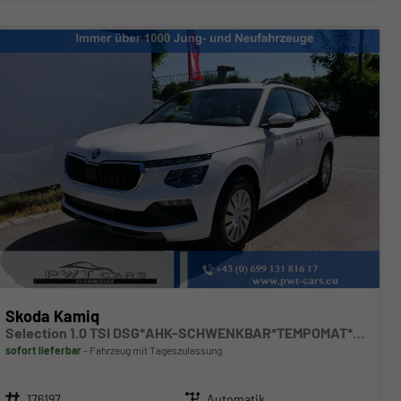
Skoda Kamiq
Selection 1.0 TSI DSG*AHK-SCHWENKBAR*TEMPOMAT*PDC-HINTEN*KEYLESS-GO*SHZ*
sofort lieferbar
Fahrzeug mit Tageszulassung
Fahrzeugnr.
Getriebe
176197
Automatik