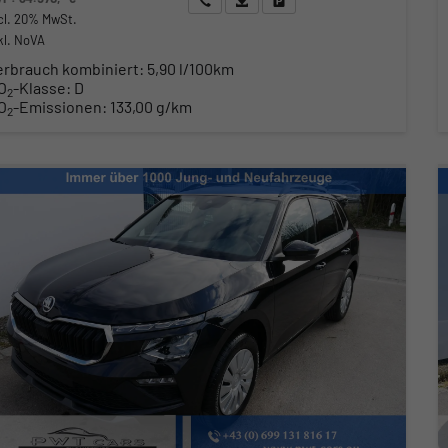
cl. 20% MwSt.
kl. NoVA
erbrauch kombiniert:
5,90 l/100km
O
-Klasse:
D
2
O
-Emissionen:
133,00 g/km
2