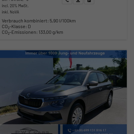
incl. 20% MwSt.
inkl. NoVA
Verbrauch kombiniert:
5,90 l/100km
CO
-Klasse:
D
2
CO
-Emissionen:
133,00 g/km
2