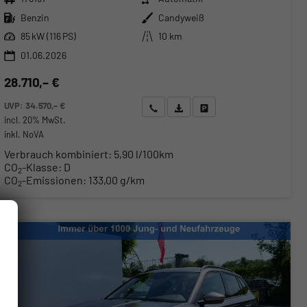
Kraftstoff
Außenfarbe
Benzin
Candyweiß
Leistung
Kilometerstand
85 kW (116 PS)
10 km
01.06.2026
28.710,– €
UVP:
34.570,– €
Wir rufen Sie an
Angebot drucken (PDF)
Fahrzeug parken
incl. 20% MwSt.
inkl. NoVA
Verbrauch kombiniert:
5,90 l/100km
CO
-Klasse:
D
2
CO
-Emissionen:
133,00 g/km
2