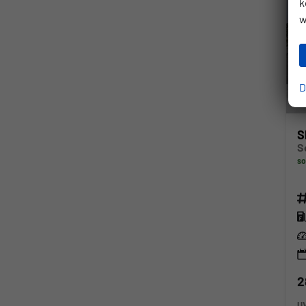
k
w
D
S
so
Fahr
Kra
Lei
2
U