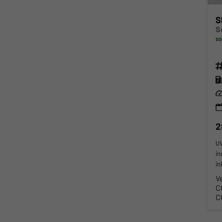
S
so
Fahr
Kra
Lei
2
U
in
in
V
C
C