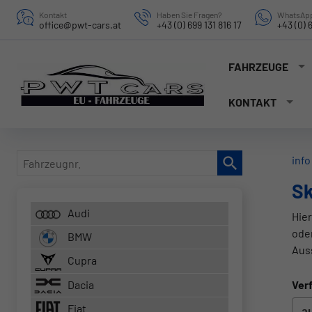
Kontakt
Haben Sie Fragen?
WhatsApp
office@pwt-cars.at
+43 (0) 699 131 816 17
+43 (0) 6
FAHRZEUGE
KONTAKT
Fahrzeugnr.
info
S
Audi
Hier
ode
BMW
Aus
Cupra
Dacia
Verf
Fiat