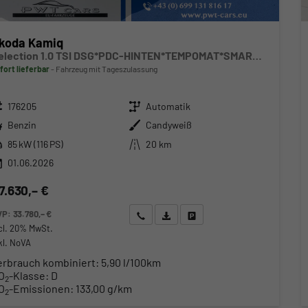
koda Kamiq
Selection 1.0 TSI DSG*PDC-HINTEN*TEMPOMAT*SMARTLINK*SHZ*LED*KLIMAAUTOMATIK*
fort lieferbar
Fahrzeug mit Tageszulassung
zeugnr.
Getriebe
176205
Automatik
ftstoff
Außenfarbe
Benzin
Candyweiß
stung
Kilometerstand
85 kW (116 PS)
20 km
01.06.2026
7.630,– €
VP:
33.780,– €
Wir rufen Sie an
Angebot drucken (PDF)
Fahrzeug parken
cl. 20% MwSt.
kl. NoVA
erbrauch kombiniert:
5,90 l/100km
O
-Klasse:
D
2
O
-Emissionen:
133,00 g/km
2