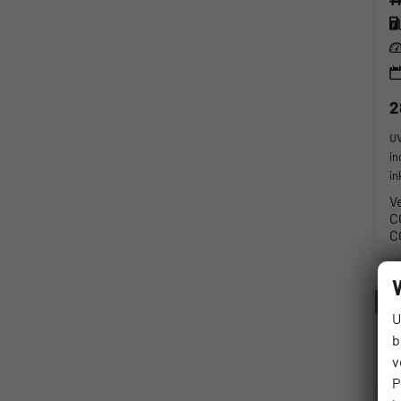
Kra
Lei
2
U
in
in
V
C
C
U
b
v
P