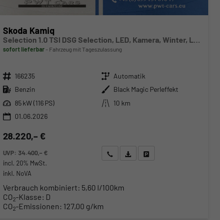
Skoda Kamiq
Selection 1.0 TSI DSG Selection, LED, Kamera, Winter, Ladeboden, 16-Zoll, 4.J-Garantie
sofort lieferbar
Fahrzeug mit Tageszulassung
Fahrzeugnr.
Getriebe
166235
Automatik
Kraftstoff
Außenfarbe
Benzin
Black Magic Perleffekt
Leistung
Kilometerstand
85 kW (116 PS)
10 km
01.06.2026
28.220,– €
UVP:
34.400,– €
Wir rufen Sie an
Angebot drucken (PDF)
Fahrzeug parken
incl. 20% MwSt.
inkl. NoVA
Verbrauch kombiniert:
5,60 l/100km
CO
-Klasse:
D
2
CO
-Emissionen:
127,00 g/km
2