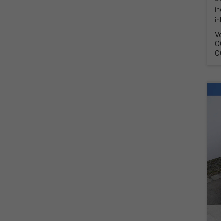
in
in
V
C
C