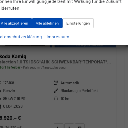
önnen Ihre Einwilligung jederzeit mit Wirkung für die Zukunft
iderrufen.
Alle akzeptieren
Alle ablehnen
Einstellungen
atenschutzerklärung
Impressum
koda Kamiq
Selection 1.0 TSI DSG*AHK-SCHWENKBAR*TEMPOMAT*PDC-HINTEN*KEYLESS-GO*SHZ*
fort lieferbar
Fahrzeug mit Tageszulassung
zeugnr.
Getriebe
176168
Automatik
ftstoff
Außenfarbe
Benzin
Blackmagic Perleffekt
stung
Kilometerstand
85 kW (116 PS)
10 km
01.04.2026
8.920,– €
VP:
34.570,– €
Wir rufen Sie an
Angebot drucken (PDF)
Fahrzeug parken