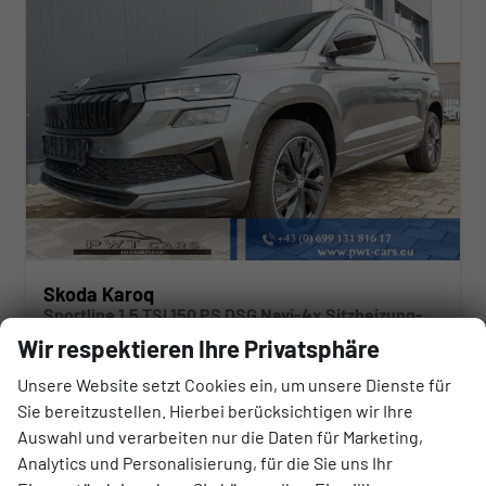
Skoda Karoq
Sportline 1,5 TSI 150 PS DSG Navi-4x Sitzheizung-Canton Sound-Anhängerkupplung-LED-Matrix-AppleCarPlay-Android-Auto-ACC-Kessy-2-Zonen-Klimaautomatik-18''Alu-Sofort
unverbindliche Lieferzeit: Sofort
Neuwagen
Wir respektieren Ihre Privatsphäre
Unsere Website setzt Cookies ein, um unsere Dienste für
Fahrzeugnr.
Getriebe
176999
Doppelkupplungsgetriebe (DSG)
Sie bereitzustellen. Hierbei berücksichtigen wir Ihre
Kraftstoff
Außenfarbe
Auswahl und verarbeiten nur die Daten für Marketing,
Benzin
Graphitgrau Metallic
Analytics und Personalisierung, für die Sie uns Ihr
Leistung
Kilometerstand
110 kW (150 PS)
10 km