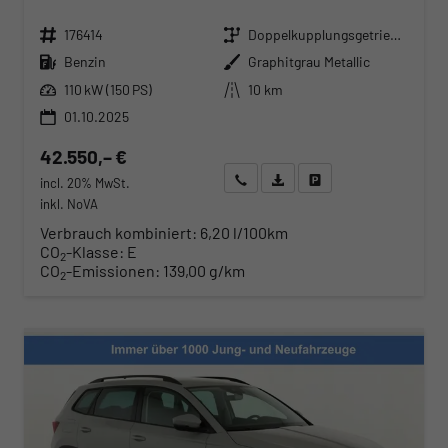
Fahrzeugnr.
Getriebe
176414
Doppelkupplungsgetriebe (DSG)
Kraftstoff
Außenfarbe
Benzin
Graphitgrau Metallic
Leistung
Kilometerstand
110 kW (150 PS)
10 km
01.10.2025
42.550,– €
Wir rufen Sie an
Angebot drucken (PDF)
Fahrzeug parken
incl. 20% MwSt.
inkl. NoVA
Verbrauch kombiniert:
6,20 l/100km
CO
-Klasse:
E
2
CO
-Emissionen:
139,00 g/km
2