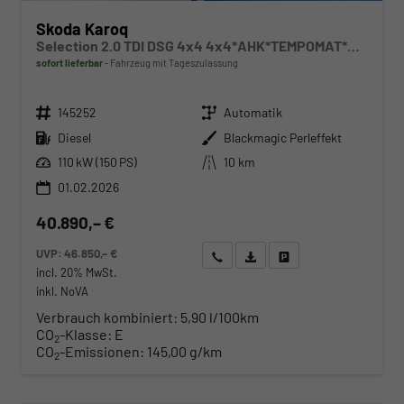
Skoda Karoq
Selection 2.0 TDI DSG 4x4 4x4*AHK*TEMPOMAT*SMARTLINK*KLIMAAUTOMATIK*SHZ*LED
sofort lieferbar
Fahrzeug mit Tageszulassung
Fahrzeugnr.
Getriebe
145252
Automatik
Kraftstoff
Außenfarbe
Diesel
Blackmagic Perleffekt
Leistung
Kilometerstand
110 kW (150 PS)
10 km
01.02.2026
40.890,– €
UVP:
46.850,– €
Wir rufen Sie an
Angebot drucken (PDF)
Fahrzeug parken
incl. 20% MwSt.
inkl. NoVA
Verbrauch kombiniert:
5,90 l/100km
CO
-Klasse:
E
2
CO
-Emissionen:
145,00 g/km
2