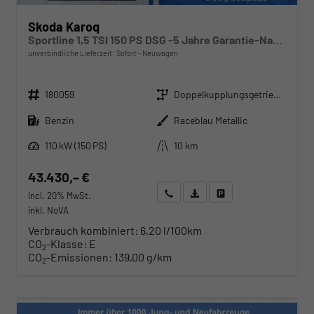
Skoda Karoq
Sportline 1,5 TSI 150 PS DSG -5 Jahre Garantie-Navi-4x Sitzheizung-Canton Sound-Anhängerkupplung-LED-Matrix-AppleCarPlay-Android-Auto-ACC-Kessy-2-Zonen-Klimaautomatik-18''Alu-Sofort
unverbindliche Lieferzeit: Sofort
Neuwagen
Fahrzeugnr.
Getriebe
180059
Doppelkupplungsgetriebe (DSG)
Kraftstoff
Außenfarbe
Benzin
Raceblau Metallic
Leistung
Kilometerstand
110 kW (150 PS)
10 km
43.430,– €
Wir rufen Sie an
Angebot drucken (PDF)
Fahrzeug parken
incl. 20% MwSt.
inkl. NoVA
Verbrauch kombiniert:
6,20 l/100km
CO
-Klasse:
E
2
CO
-Emissionen:
139,00 g/km
2