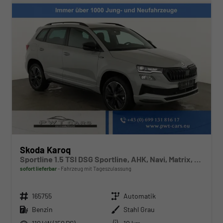
Skoda Karoq
Sportline 1.5 TSI DSG Sportline, AHK, Navi, Matrix, Kamera, el. Klappe, 5-J. Garantie
sofort lieferbar
Fahrzeug mit Tageszulassung
Fahrzeugnr.
Getriebe
165755
Automatik
Kraftstoff
Außenfarbe
Benzin
Stahl Grau
Leistung
Kilometerstand