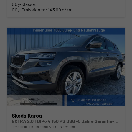
CO
-Klasse:
E
2
CO
-Emissionen:
143,00 g/km
2
Skoda Karoq
EXTRA 2,0 TDI 4x4 150 PS DSG -5 Jahre Garantie-Anhängerkupplung-ACC Tempomat-NAVI-AppleCarPlay-AndroidAuto-Sunset-2-Zonen-Klima-17''Alu-Rückfahrkamera-Sofort
unverbindliche Lieferzeit: Sofort
Neuwagen