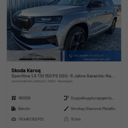
Skoda Karoq
Sportline 1,5 TSI 150 PS DSG -5 Jahre Garantie-Navi-4x Sitzheizung-Canton Sound-Anhängerkupplung-LED-Matrix-AppleCarPlay-Android-Auto-ACC-Kessy-2-Zonen-Klimaautomatik-18''Alu-Sofort
unverbindliche Lieferzeit: Sofort
Neuwagen
Fahrzeugnr.
Getriebe
180058
Doppelkupplungsgetriebe (DSG)
Kraftstoff
Außenfarbe
Benzin
Smokey Diamond Metallic
Leistung
Kilometerstand
110 kW (150 PS)
10 km