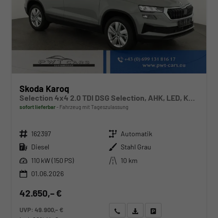
Skoda Karoq
Selection 4x4 2.0 TDI DSG Selection, AHK, LED, Kamera, Winter, 4 J.-Garantie
sofort lieferbar
Fahrzeug mit Tageszulassung
Fahrzeugnr.
Getriebe
162397
Automatik
Kraftstoff
Außenfarbe
Diesel
Stahl Grau
Leistung
Kilometerstand
110 kW (150 PS)
10 km
01.06.2026
42.650,– €
UVP:
49.900,– €
Wir rufen Sie an
Angebot drucken (PDF)
Fahrzeug parken