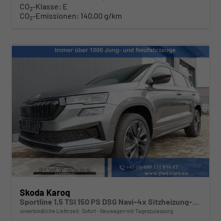
CO
-Klasse:
E
2
CO
-Emissionen:
140,00 g/km
2
Skoda Karoq
Sportline 1,5 TSI 150 PS DSG Navi-4x Sitzheizung-Canton Sound-Anhängerkupplung-LED-Matrix-AppleCarPlay-Android-Auto-ACC-Kessy-2-Zonen-Klimaautomatik-18''Alu-Sofort
unverbindliche Lieferzeit: Sofort
Neuwagen mit Tageszulassung