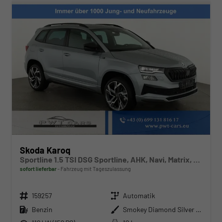
Skoda Karoq
Sportline 1.5 TSI DSG Sportline, AHK, Navi, Matrix, Side, el. Klappe, Winter, 5 J.-Garantie
sofort lieferbar
Fahrzeug mit Tageszulassung
Fahrzeugnr.
Getriebe
159257
Automatik
Kraftstoff
Außenfarbe
Benzin
Smokey Diamond Silver Metallic