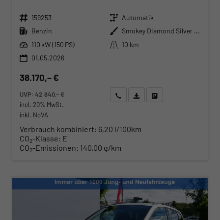
Fahrzeugnr.
Getriebe
159253
Automatik
Kraftstoff
Außenfarbe
Benzin
Smokey Diamond Silver Metallic
Leistung
Kilometerstand
110 kW (150 PS)
10 km
01.05.2026
38.170,– €
UVP:
42.840,– €
Wir rufen Sie an
Angebot drucken (PDF)
Fahrzeug parken
incl. 20% MwSt.
inkl. NoVA
Verbrauch kombiniert:
6,20 l/100km
CO
-Klasse:
E
2
CO
-Emissionen:
140,00 g/km
2