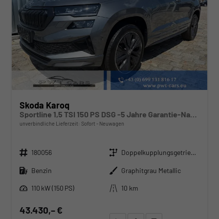
Skoda Karoq
Sportline 1,5 TSI 150 PS DSG -5 Jahre Garantie-Navi-4x Sitzheizung-Canton Sound-Anhängerkupplung-LED-Matrix-AppleCarPlay-Android-Auto-ACC-Kessy-2-Zonen-Klimaautomatik-18''Alu-Sofort
unverbindliche Lieferzeit: Sofort
Neuwagen
Fahrzeugnr.
Getriebe
180056
Doppelkupplungsgetriebe (DSG)
Kraftstoff
Außenfarbe
Benzin
Graphitgrau Metallic
Leistung
Kilometerstand
110 kW (150 PS)
10 km
43.430,– €