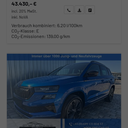
43.430,– €
Wir rufen Sie an
Angebot drucken (PDF)
Fahrzeug parken
incl. 20% MwSt.
inkl. NoVA
Verbrauch kombiniert:
6,20 l/100km
CO
-Klasse:
E
2
CO
-Emissionen:
139,00 g/km
2