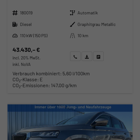
Fahrzeugnr.
Getriebe
180019
Automatik
Kraftstoff
Außenfarbe
Diesel
Graphitgrau Metallic
Leistung
Kilometerstand
110 kW (150 PS)
10 km
43.430,– €
Wir rufen Sie an
Angebot drucken (PDF)
Fahrzeug parken
incl. 20% MwSt.
inkl. NoVA
Verbrauch kombiniert:
5,60 l/100km
CO
-Klasse:
E
2
CO
-Emissionen:
147,00 g/km
2