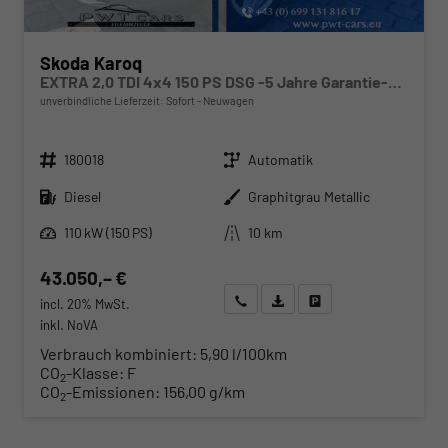
Skoda Karoq
EXTRA 2,0 TDI 4x4 150 PS DSG -5 Jahre Garantie-Anhängerkupplung-ACC Tempomat-AppleCarPlay-AndroidAuto-Sunset-2-Zonen-Klima-17''Alu-Rückfahrkamera-Sofort
unverbindliche Lieferzeit: Sofort
Neuwagen
Fahrzeugnr.
Getriebe
180018
Automatik
Kraftstoff
Außenfarbe
Diesel
Graphitgrau Metallic
Leistung
Kilometerstand
110 kW (150 PS)
10 km
43.050,– €
Wir rufen Sie an
Angebot drucken (PDF)
Fahrzeug parken
incl. 20% MwSt.
inkl. NoVA
Verbrauch kombiniert:
5,90 l/100km
CO
-Klasse:
F
2
CO
-Emissionen:
156,00 g/km
2