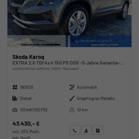
Skoda Karoq
EXTRA 2,0 TDI 4x4 150 PS DSG -5 Jahre Garantie-Anhängerkupplung-ACC Tempomat-NAVI-AppleCarPlay-AndroidAuto-Sunset-2-Zonen-Klima-17''Alu-Rückfahrkamera-Sofort
unverbindliche Lieferzeit: Sofort
Neuwagen
Fahrzeugnr.
Getriebe
180026
Automatik
Kraftstoff
Außenfarbe
Diesel
Graphitgrau Metallic
Leistung
Kilometerstand
110 kW (150 PS)
10 km
43.430,– €
Wir rufen Sie an
Angebot drucken (PDF)
Fahrzeug parken
incl. 20% MwSt.
inkl. NoVA