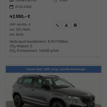
110 kW (150 PS)
10 km
01.03.2026
42.550,– €
UVP:
49.010,– €
Wir rufen Sie an
Angebot drucken (PDF)
Fahrzeug parken
incl. 20% MwSt.
inkl. NoVA
Verbrauch kombiniert:
6,10 l/100km
CO
-Klasse:
E
2
CO
-Emissionen:
140,00 g/km
2