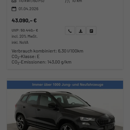
Leistung
Kilometerstand
110 kW (150 PS)
10 km
01.04.2026
43.090,– €
UVP:
50.440,– €
Wir rufen Sie an
Angebot drucken (PDF)
Fahrzeug parken
incl. 20% MwSt.
inkl. NoVA
Verbrauch kombiniert:
6,30 l/100km
CO
-Klasse:
E
2
CO
-Emissionen:
143,00 g/km
2