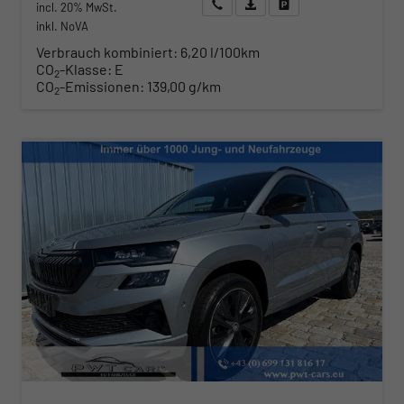
Wir rufen Sie an
Angebot drucken (PDF)
Fahrzeug parken
incl. 20% MwSt.
inkl. NoVA
Verbrauch kombiniert:
6,20 l/100km
CO
-Klasse:
E
2
CO
-Emissionen:
139,00 g/km
2