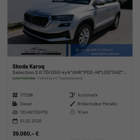
Skoda Karoq
Selection 2.0 TDI DSG 4x4*AHK*PDC-HI*LED*SHZ*SMARTLINK*TEMPOMAT
sofort lieferbar
Fahrzeug mit Tageszulassung
Fahrzeugnr.
Getriebe
177286
Automatik
Kraftstoff
Außenfarbe
Diesel
Brillantsilber Metallic
Leistung
Kilometerstand
110 kW (150 PS)
10 km
01.02.2026
39.060,– €