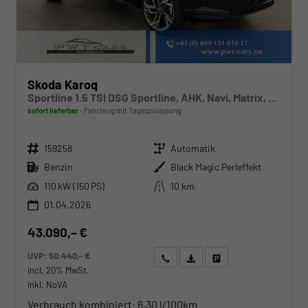
Skoda Karoq
Sportline 1.5 TSI DSG Sportline, AHK, Navi, Matrix, Side, el. Klappe, Winter, 5 J.-Garantie
sofort lieferbar
Fahrzeug mit Tageszulassung
Fahrzeugnr.
Getriebe
159258
Automatik
Kraftstoff
Außenfarbe
Benzin
Black Magic Perleffekt
Leistung
Kilometerstand
110 kW (150 PS)
10 km
01.04.2026
43.090,– €
UVP:
50.440,– €
Wir rufen Sie an
Angebot drucken (PDF)
Fahrzeug parken
incl. 20% MwSt.
inkl. NoVA
Verbrauch kombiniert:
6,30 l/100km