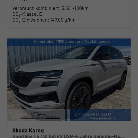
Verbrauch kombiniert:
5,60 l/100km
CO
-Klasse:
E
2
CO
-Emissionen:
147,00 g/km
2
Skoda Karoq
Sportline 1,5 TSI 150 PS DSG -5 Jahre Garantie-Navi-4x Sitzheizung-Canton Sound-Anhängerkupplung-LED-Matrix-AppleCarPlay-Android-Auto-ACC-Kessy-2-Zonen-Klimaautomatik-18''Alu-Sofort