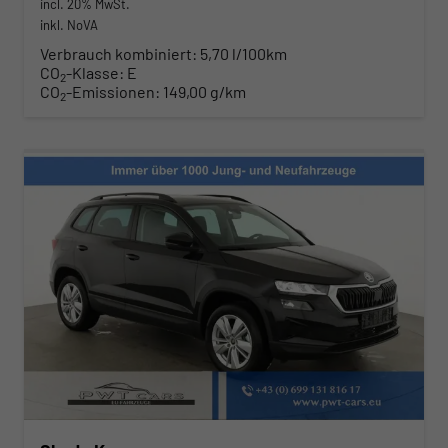
incl. 20% MwSt.
inkl. NoVA
Verbrauch kombiniert:
5,70 l/100km
CO
-Klasse:
E
2
CO
-Emissionen:
149,00 g/km
2