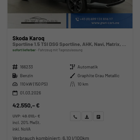
Skoda Karoq
Sportline 1.5 TSI DSG Sportline, AHK, Navi, Matrix, Kamera, el. Klappe, 5-J. Garantie
sofort lieferbar
Fahrzeug mit Tageszulassung
Fahrzeugnr.
Getriebe
166233
Automatik
Kraftstoff
Außenfarbe
Benzin
Graphite Grau Metallic
Leistung
Kilometerstand
110 kW (150 PS)
10 km
01.03.2026
42.550,– €
UVP:
49.010,– €
Wir rufen Sie an
Angebot drucken (PDF)
Fahrzeug parken
incl. 20% MwSt.
inkl. NoVA
Verbrauch kombiniert:
6,10 l/100km