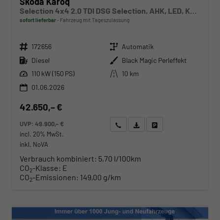
Skoda Karoq
Selection 4x4 2.0 TDI DSG Selection, AHK, LED, Kamera, Winter, 4 J.-Garantie
sofort lieferbar
Fahrzeug mit Tageszulassung
Fahrzeugnr.
Getriebe
172656
Automatik
Kraftstoff
Außenfarbe
Diesel
Black Magic Perleffekt
Leistung
Kilometerstand
110 kW (150 PS)
10 km
01.06.2026
42.650,– €
UVP:
49.900,– €
Wir rufen Sie an
Angebot drucken (PDF)
Fahrzeug parken
incl. 20% MwSt.
inkl. NoVA
Verbrauch kombiniert:
5,70 l/100km
CO
-Klasse:
E
2
CO
-Emissionen:
149,00 g/km
2