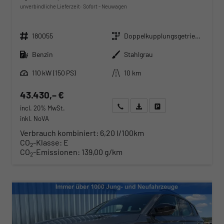
unverbindliche Lieferzeit: Sofort
Neuwagen
Fahrzeugnr.
Getriebe
180055
Doppelkupplungsgetriebe (DSG)
Kraftstoff
Außenfarbe
Benzin
Stahlgrau
Leistung
Kilometerstand
110 kW (150 PS)
10 km
43.430,– €
Wir rufen Sie an
Angebot drucken (PDF)
Fahrzeug parken
incl. 20% MwSt.
inkl. NoVA
Verbrauch kombiniert:
6,20 l/100km
CO
-Klasse:
E
2
CO
-Emissionen:
139,00 g/km
2