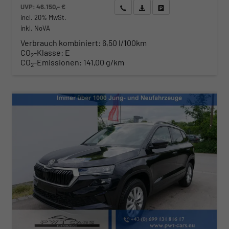
UVP:
46.150,– €
Wir rufen Sie an
Angebot drucken (PDF)
Fahrzeug parken
incl. 20% MwSt.
inkl. NoVA
Verbrauch kombiniert:
6,50 l/100km
CO
-Klasse:
E
2
CO
-Emissionen:
141,00 g/km
2