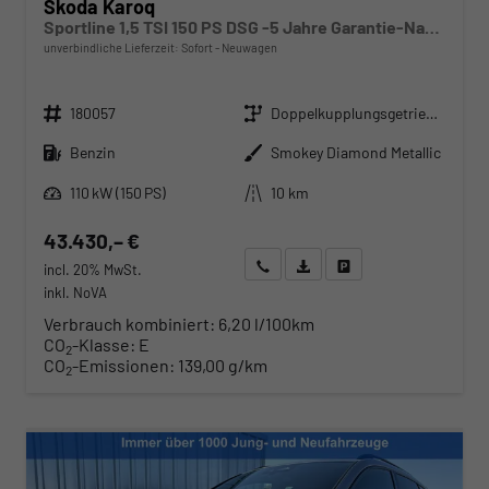
Skoda Karoq
Sportline 1,5 TSI 150 PS DSG -5 Jahre Garantie-Navi-4x Sitzheizung-Canton Sound-Anhängerkupplung-LED-Matrix-AppleCarPlay-Android-Auto-ACC-Kessy-2-Zonen-Klimaautomatik-18''Alu-Sofort
unverbindliche Lieferzeit: Sofort
Neuwagen
Fahrzeugnr.
Getriebe
180057
Doppelkupplungsgetriebe (DSG)
Kraftstoff
Außenfarbe
Benzin
Smokey Diamond Metallic
Leistung
Kilometerstand
110 kW (150 PS)
10 km
43.430,– €
Wir rufen Sie an
Angebot drucken (PDF)
Fahrzeug parken
incl. 20% MwSt.
inkl. NoVA
Verbrauch kombiniert:
6,20 l/100km
CO
-Klasse:
E
2
CO
-Emissionen:
139,00 g/km
2