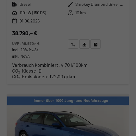
Kraftstoff
Außenfarbe
Diesel
Smokey Diamond Silver Metallic
Leistung
Kilometerstand
110 kW (150 PS)
10 km
01.06.2026
38.790,– €
UVP:
49.930,– €
Wir rufen Sie an
Angebot drucken (PDF)
Fahrzeug parken
incl. 20% MwSt.
inkl. NoVA
Verbrauch kombiniert:
4,70 l/100km
CO
-Klasse:
D
2
CO
-Emissionen:
122,00 g/km
2