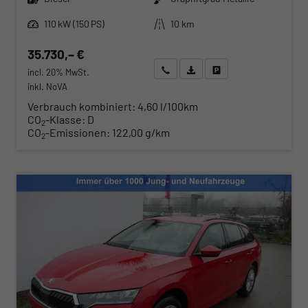
Leistung
Kilometerstand
110 kW (150 PS)
10 km
35.730,– €
Wir rufen Sie an
Angebot drucken (PDF)
Fahrzeug parken
incl. 20% MwSt.
inkl. NoVA
Verbrauch kombiniert:
4,60 l/100km
CO
-Klasse:
D
2
CO
-Emissionen:
122,00 g/km
2