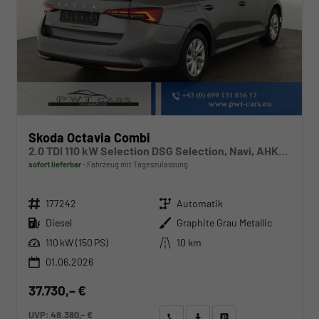
Skoda Octavia Combi
2.0 TDI 110 kW Selection DSG Selection, Navi, AHK, el. Klappe, 5-J Garantie
sofort lieferbar
Fahrzeug mit Tageszulassung
Fahrzeugnr.
Getriebe
177242
Automatik
Kraftstoff
Außenfarbe
Diesel
Graphite Grau Metallic
Leistung
Kilometerstand
110 kW (150 PS)
10 km
01.06.2026
37.730,– €
UVP:
48.380,– €
Wir rufen Sie an
Angebot drucken (PDF)
Fahrzeug parken