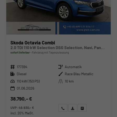
Skoda Octavia Combi
2.0 TDI 110 kW Selection DSG Selection, Navi, Pano, AHK, Teilleder, 5-J Garantie
sofort lieferbar
Fahrzeug mit Tageszulassung
Fahrzeugnr.
Getriebe
177394
Automatik
Kraftstoff
Außenfarbe
Diesel
Race Blau Metallic
Leistung
Kilometerstand
110 kW (150 PS)
10 km
01.06.2026
38.790,– €
UVP:
49.930,– €
Wir rufen Sie an
Angebot drucken (PDF)
Fahrzeug parken
incl. 20% MwSt.