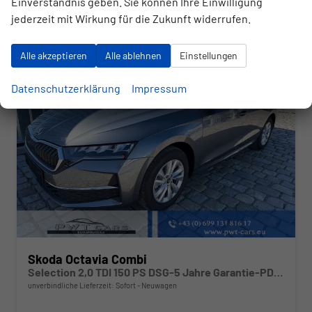
Einverständnis geben. Sie können Ihre Einwilligung
CO
-Emissionen:
121,00 g/km
2
jederzeit mit Wirkung für die Zukunft widerrufen.
Alle akzeptieren
Alle ablehnen
Einstellungen
Datenschutzerklärung
Impressum
Skoda Octavia Combi
Selection 2,0 TDI 150 PS DSG-5 Jahre Garantie-PDC vorne und hinten-Kamera-Sitzheizung-Navi-Sofort
unverbindliche Lieferzeit: Sofort
Neuwagen