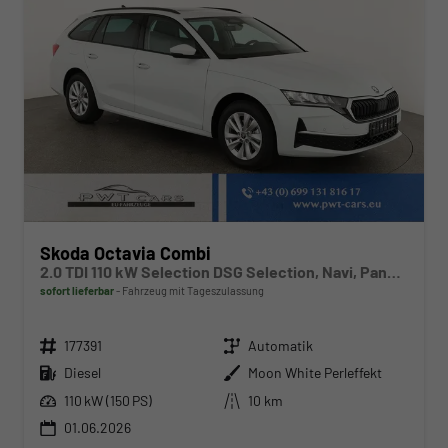
Skoda Octavia Combi
2.0 TDI 110 kW Selection DSG Selection, Navi, Pano, AHK, Teilleder, 5-J Garantie
sofort lieferbar
Fahrzeug mit Tageszulassung
Fahrzeugnr.
Getriebe
177391
Automatik
Kraftstoff
Außenfarbe
Diesel
Moon White Perleffekt
Leistung
Kilometerstand
110 kW (150 PS)
10 km
01.06.2026