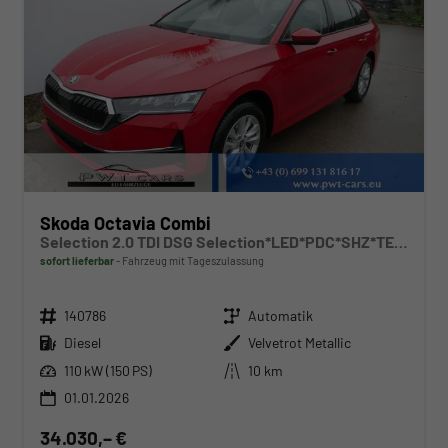
Skoda Octavia Combi
Selection 2.0 TDI DSG Selection*LED*PDC*SHZ*TEMPOMAT*SMARTLINK*KLIMA*
sofort lieferbar
Fahrzeug mit Tageszulassung
Fahrzeugnr.
Getriebe
140786
Automatik
Kraftstoff
Außenfarbe
Diesel
Velvetrot Metallic
Leistung
Kilometerstand
110 kW (150 PS)
10 km
01.01.2026
34.030,– €