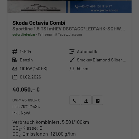
Skoda Octavia Combi
Sportline 1.5 TSI mHEV DSG*ACC*LED*AHK-SCHWENKBAR*NAVI*PDC*KAMERA
sofort lieferbar
Fahrzeug mit Tageszulassung
Fahrzeugnr.
Getriebe
151414
Automatik
Kraftstoff
Außenfarbe
Benzin
Smokey Diamond Silber Metallic
Leistung
Kilometerstand
110 kW (150 PS)
50 km
01.02.2026
40.050,– €
UVP:
45.090,– €
Wir rufen Sie an
Angebot drucken (PDF)
Fahrzeug parken
incl. 20% MwSt.
inkl. NoVA
Verbrauch kombiniert:
5,50 l/100km
CO
-Klasse:
D
2
CO
-Emissionen:
121,00 g/km
2