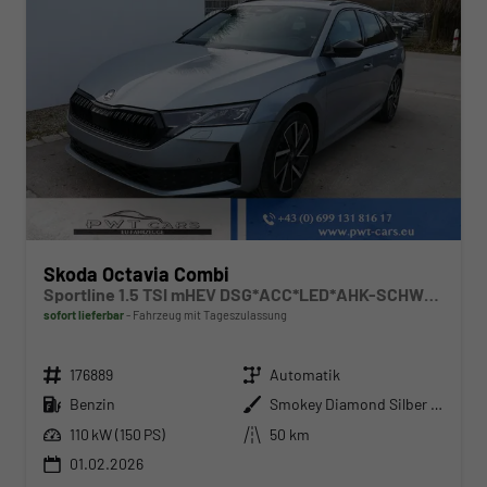
Skoda Octavia Combi
Sportline 1.5 TSI mHEV DSG*ACC*LED*AHK-SCHWENKBAR*NAVI*PDC*KAMERA
sofort lieferbar
Fahrzeug mit Tageszulassung
Fahrzeugnr.
Getriebe
176889
Automatik
Kraftstoff
Außenfarbe
Benzin
Smokey Diamond Silber Metallic
Leistung
Kilometerstand
110 kW (150 PS)
50 km
01.02.2026