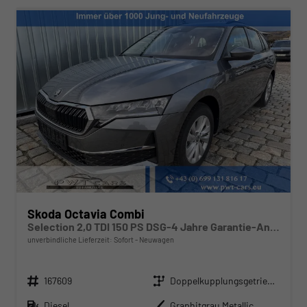
Skoda Octavia Combi
Selection 2,0 TDI 150 PS DSG-4 Jahre Garantie-Anhängerkupplung schwenkbar-PDC vorne und hinten-Sitzheizung-Smart Link-Sofort
unverbindliche Lieferzeit: Sofort
Neuwagen
Fahrzeugnr.
Getriebe
167609
Doppelkupplungsgetriebe (DSG)
Kraftstoff
Außenfarbe
Diesel
Graphitgrau Metallic