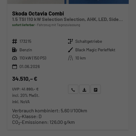
Skoda Octavia Combi
1.5 TSI 110 kW Selection Selection, AHK, LED, Side, ACC, Kamera, Winter, 17-Zoll
sofort lieferbar
Fahrzeug mit Tageszulassung
Fahrzeugnr.
Getriebe
173215
Schaltgetriebe
Kraftstoff
Außenfarbe
Benzin
Black Magic Perleffekt
Leistung
Kilometerstand
110 kW (150 PS)
10 km
01.06.2026
34.510,– €
UVP:
41.890,– €
Wir rufen Sie an
Angebot drucken (PDF)
Fahrzeug parken
incl. 20% MwSt.
inkl. NoVA
Verbrauch kombiniert:
5,60 l/100km
CO
-Klasse:
D
2
CO
-Emissionen:
126,00 g/km
2