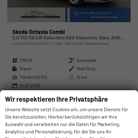
Skoda Octavia Combi
2.0 TDI 110 kW Selection DSG Selection, Navi, AHK, el. Klappe, 5-J Garantie
unverbindliche Lieferzeit:
14 Tage
Fahrzeug mit Tageszulassung
Fahrzeugnr.
Getriebe
179726
Automatik
Kraftstoff
Außenfarbe
Diesel
Stahl Grau
Leistung
Kilometerstand
110 kW (150 PS)
10 km
01.07.2026
37.730,– €
Wir respektieren Ihre Privatsphäre
UVP:
48.380,– €
Unsere Website setzt Cookies ein, um unsere Dienste für
Wir rufen Sie an
Angebot drucken (PDF)
Fahrzeug parken
incl. 20% MwSt.
Sie bereitzustellen. Hierbei berücksichtigen wir Ihre
inkl. NoVA
Auswahl und verarbeiten nur die Daten für Marketing,
Verbrauch kombiniert:
4,60 l/100km
Analytics und Personalisierung, für die Sie uns Ihr
CO
-Klasse:
D
2