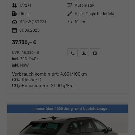
Fahrzeugnr.
Getriebe
177241
Automatik
Kraftstoff
Außenfarbe
Diesel
Black Magic Perleffekt
Leistung
Kilometerstand
110 kW (150 PS)
10 km
01.06.2026
37.730,– €
UVP:
48.380,– €
Wir rufen Sie an
Angebot drucken (PDF)
Fahrzeug parken
incl. 20% MwSt.
inkl. NoVA
Verbrauch kombiniert:
4,60 l/100km
CO
-Klasse:
D
2
CO
-Emissionen:
121,00 g/km
2