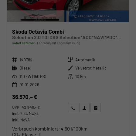
Skoda Octavia Combi
Selection 2.0 TDI DSG Selection*ACC*NAVI*PDC*LED*SHZ*AHK-SCHWENKBAR*TEMPOMAT
sofort lieferbar
Fahrzeug mit Tageszulassung
Fahrzeugnr.
Getriebe
140784
Automatik
Kraftstoff
Außenfarbe
Diesel
Velvetrot Metallic
Leistung
Kilometerstand
110 kW (150 PS)
10 km
01.01.2026
36.570,– €
UVP:
42.940,– €
Wir rufen Sie an
Angebot drucken (PDF)
Fahrzeug parken
incl. 20% MwSt.
inkl. NoVA
Verbrauch kombiniert:
4,60 l/100km
CO
-Klasse:
D
2