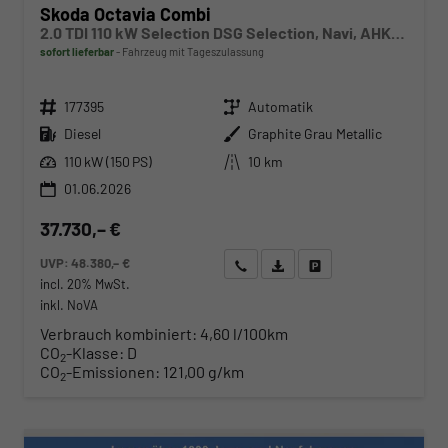
Skoda Octavia Combi
2.0 TDI 110 kW Selection DSG Selection, Navi, AHK, el. Klappe, 5-J Garantie
sofort lieferbar
Fahrzeug mit Tageszulassung
Fahrzeugnr.
Getriebe
177395
Automatik
Kraftstoff
Außenfarbe
Diesel
Graphite Grau Metallic
Leistung
Kilometerstand
110 kW (150 PS)
10 km
01.06.2026
37.730,– €
UVP:
48.380,– €
Wir rufen Sie an
Angebot drucken (PDF)
Fahrzeug parken
incl. 20% MwSt.
inkl. NoVA
Verbrauch kombiniert:
4,60 l/100km
CO
-Klasse:
D
2
CO
-Emissionen:
121,00 g/km
2