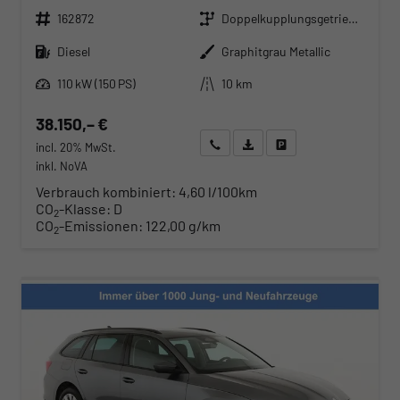
Fahrzeugnr.
Getriebe
162872
Doppelkupplungsgetriebe (DSG)
Kraftstoff
Außenfarbe
Diesel
Graphitgrau Metallic
Leistung
Kilometerstand
110 kW (150 PS)
10 km
38.150,– €
Wir rufen Sie an
Angebot drucken (PDF)
Fahrzeug parken
incl. 20% MwSt.
inkl. NoVA
Verbrauch kombiniert:
4,60 l/100km
CO
-Klasse:
D
2
CO
-Emissionen:
122,00 g/km
2