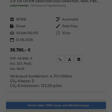
2.0 TDI 110 kW Selection DSG Selection, Navi, Pano, AHK, Teilleder, 5-J Garantie
sofort lieferbar
Fahrzeug mit Tageszulassung
Fahrzeugnr.
Getriebe
167558
Automatik
Kraftstoff
Außenfarbe
Diesel
Stahl Grau
Leistung
Kilometerstand
110 kW (150 PS)
10 km
01.06.2026
38.790,– €
UVP:
49.930,– €
Wir rufen Sie an
Angebot drucken (PDF)
Fahrzeug parken
incl. 20% MwSt.
inkl. NoVA
Verbrauch kombiniert:
4,70 l/100km
CO
-Klasse:
D
2
CO
-Emissionen:
122,00 g/km
2