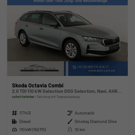
Skoda Octavia Combi
2.0 TDI 110 kW Selection DSG Selection, Navi, AHK, el. Klappe, 5-J Garantie
sofort lieferbar
Fahrzeug mit Tageszulassung
Fahrzeugnr.
Getriebe
177413
Automatik
Kraftstoff
Außenfarbe
Diesel
Smokey Diamond Silve
Leistung
Kilometerstand
110 kW (150 PS)
10 km