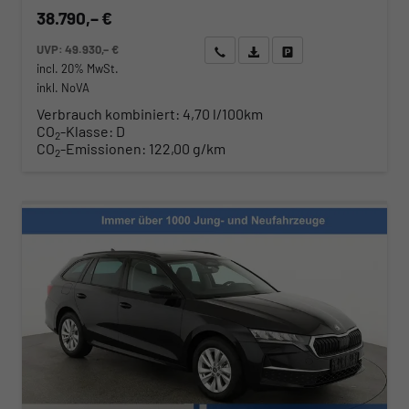
38.790,– €
UVP:
49.930,– €
Wir rufen Sie an
Angebot drucken (PDF)
Fahrzeug parken
incl. 20% MwSt.
inkl. NoVA
Verbrauch kombiniert:
4,70 l/100km
CO
-Klasse:
D
2
CO
-Emissionen:
122,00 g/km
2