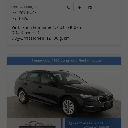
UVP:
40.490,– €
Wir rufen Sie an
Angebot drucken (PDF)
Fahrzeug parken
incl. 20% MwSt.
inkl. NoVA
Verbrauch kombiniert:
4,60 l/100km
CO
-Klasse:
D
2
CO
-Emissionen:
121,00 g/km
2