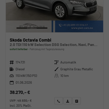
Skoda Octavia Combi
2.0 TDI 110 kW Selection DSG Selection, Navi, Pano, AHK, Teilleder, 5-J Garantie
sofort lieferbar
Fahrzeug mit Tageszulassung
Fahrzeugnr.
Getriebe
174731
Automatik
Kraftstoff
Außenfarbe
Diesel
Graphite Grau Metallic
Leistung
Kilometerstand
110 kW (150 PS)
10 km
01.06.2026
38.270,– €
UVP:
49.930,– €
Wir rufen Sie an
Angebot drucken (PDF)
Fahrzeug parken
incl. 20% MwSt.