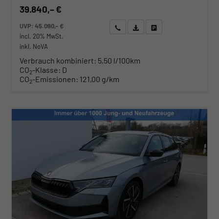
39.840,– €
UVP:
45.090,– €
Wir rufen Sie an
Angebot drucken (PDF)
Fahrzeug parken
incl. 20% MwSt.
inkl. NoVA
Verbrauch kombiniert:
5,50 l/100km
CO
-Klasse:
D
2
CO
-Emissionen:
121,00 g/km
2