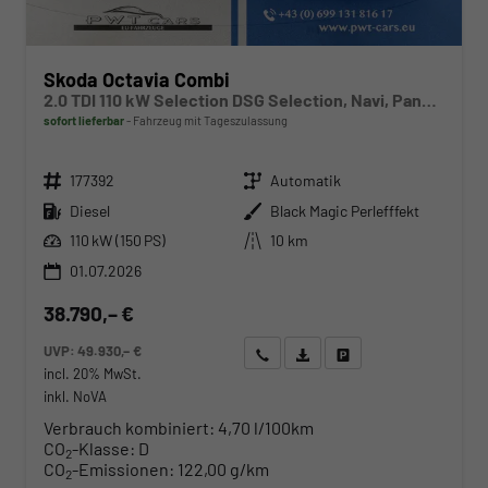
Skoda Octavia Combi
2.0 TDI 110 kW Selection DSG Selection, Navi, Pano, AHK, Teilleder, 5-J Garantie
sofort lieferbar
Fahrzeug mit Tageszulassung
Fahrzeugnr.
Getriebe
177392
Automatik
Kraftstoff
Außenfarbe
Diesel
Black Magic Perlefffekt
Leistung
Kilometerstand
110 kW (150 PS)
10 km
01.07.2026
38.790,– €
UVP:
49.930,– €
Wir rufen Sie an
Angebot drucken (PDF)
Fahrzeug parken
incl. 20% MwSt.
inkl. NoVA
Verbrauch kombiniert:
4,70 l/100km
CO
-Klasse:
D
2
CO
-Emissionen:
122,00 g/km
2