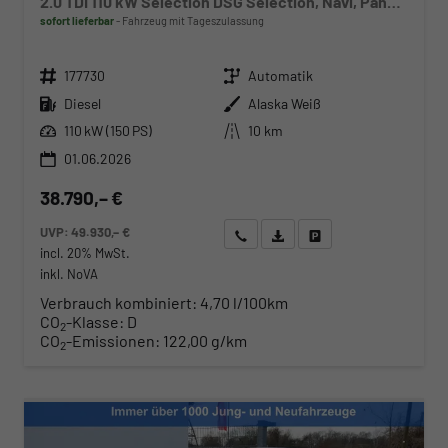
2.0 TDI 110 kW Selection DSG Selection, Navi, Pano, AHK, Teilleder, 5-J Garantie
sofort lieferbar
Fahrzeug mit Tageszulassung
Fahrzeugnr.
Getriebe
177730
Automatik
Kraftstoff
Außenfarbe
Diesel
Alaska Weiß
Leistung
Kilometerstand
110 kW (150 PS)
10 km
01.06.2026
38.790,– €
UVP:
49.930,– €
Wir rufen Sie an
Angebot drucken (PDF)
Fahrzeug parken
incl. 20% MwSt.
inkl. NoVA
Verbrauch kombiniert:
4,70 l/100km
CO
-Klasse:
D
2
CO
-Emissionen:
122,00 g/km
2