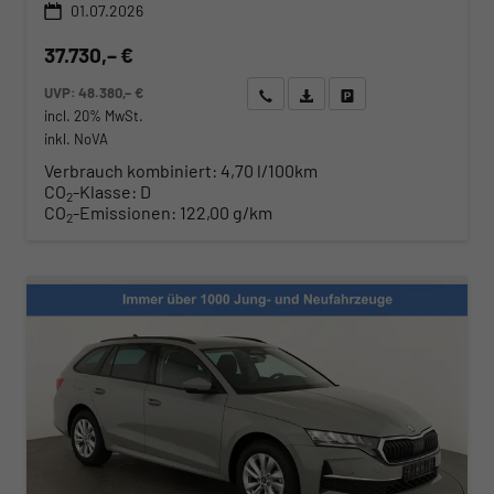
01.07.2026
37.730,– €
UVP:
48.380,– €
Wir rufen Sie an
Angebot drucken (PDF)
Fahrzeug parken
incl. 20% MwSt.
inkl. NoVA
Verbrauch kombiniert:
4,70 l/100km
CO
-Klasse:
D
2
CO
-Emissionen:
122,00 g/km
2