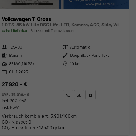
Volkswagen T-Cross
1.0 TSI 85 kW Life DSG Life, LED, Kamera, ACC, Side, Winter, 17-Zoll, 3-J. Garantie
sofort lieferbar
Fahrzeug mit Tageszulassung
Fahrzeugnr.
Getriebe
129490
Automatik
Kraftstoff
Außenfarbe
Benzin
Deep Black Perleffekt
Leistung
Kilometerstand
85 kW (116 PS)
10 km
01.11.2025
27.920,– €
UVP:
35.040,– €
Wir rufen Sie an
Angebot drucken (PDF)
Fahrzeug parken
incl. 20% MwSt.
inkl. NoVA
Verbrauch kombiniert:
5,90 l/100km
CO
-Klasse:
D
2
CO
-Emissionen:
135,00 g/km
2