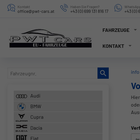
Kontakt
Haben Sie Fragen?
WhatsApp
office@pwt-cars.at
+43 (0) 699 131 816 17
+43 (0) 6
FAHRZEUGE
KONTAKT
Fahrzeugnr.
info
Vo
Audi
Hier
ode
BMW
Aus
Cupra
Dacia
Verf
Fiat