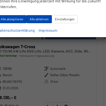
önnen Ihre Einwilligung jederzeit mit Wirkung für die Zukunft
iderrufen.
Alle akzeptieren
Alle ablehnen
Einstellungen
atenschutzerklärung
Impressum
olkswagen T-Cross
1.0 TSI 85 kW Life DSG Life, LED, Kamera, ACC, Side, Winter, 17-Zoll, 3-J. Garantie
fort lieferbar
Fahrzeug mit Tageszulassung
zeugnr.
Getriebe
138168
Automatik
ftstoff
Außenfarbe
Benzin
Reflex Silber Metallic
stung
Kilometerstand
85 kW (116 PS)
10 km
01.01.2026
8.130,– €
VP:
35.040,– €
Wir rufen Sie an
Angebot drucken (PDF)
Fahrzeug parken