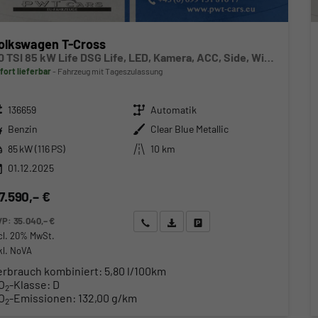
olkswagen T-Cross
1.0 TSI 85 kW Life DSG Life, LED, Kamera, ACC, Side, Winter, 17-Zoll, 3-J. Garantie
fort lieferbar
Fahrzeug mit Tageszulassung
zeugnr.
Getriebe
136659
Automatik
ftstoff
Außenfarbe
Benzin
Clear Blue Metallic
stung
Kilometerstand
85 kW (116 PS)
10 km
01.12.2025
7.590,– €
VP:
35.040,– €
Wir rufen Sie an
Angebot drucken (PDF)
Fahrzeug parken
cl. 20% MwSt.
kl. NoVA
erbrauch kombiniert:
5,80 l/100km
O
-Klasse:
D
2
O
-Emissionen:
132,00 g/km
2