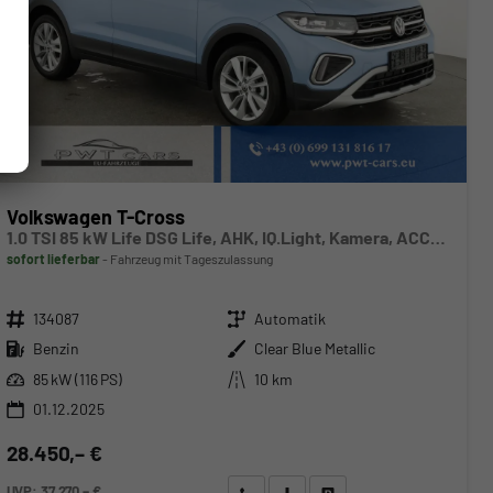
Volkswagen T-Cross
1.0 TSI 85 kW Life DSG Life, AHK, IQ.Light, Kamera, ACC, Side, Winter, 17-Zoll
sofort lieferbar
Fahrzeug mit Tageszulassung
Fahrzeugnr.
Getriebe
134087
Automatik
Kraftstoff
Außenfarbe
Benzin
Clear Blue Metallic
Leistung
Kilometerstand
85 kW (116 PS)
10 km
01.12.2025
28.450,– €
UVP:
37.270,– €
Wir rufen Sie an
Angebot drucken (PDF)
Fahrzeug parken