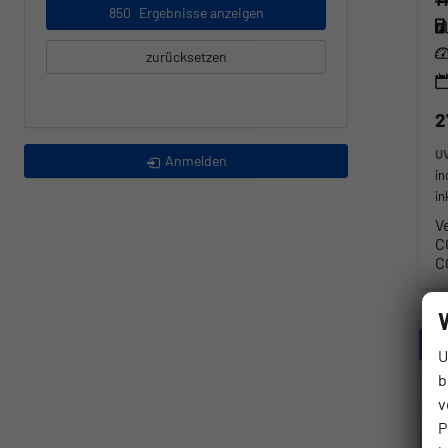
850
Ergebnisse anzeigen
Kra
Lei
zurücksetzen
2
U
Anmelden
in
in
V
C
C
U
b
v
P