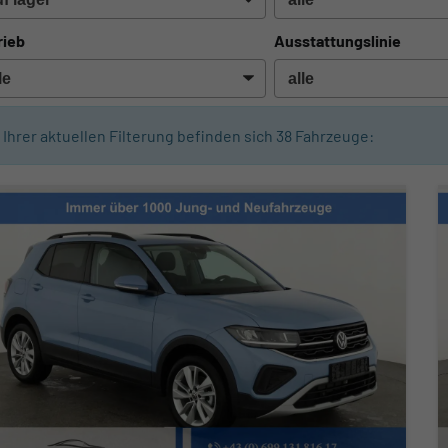
rieb
Ausstattungslinie
n Ihrer aktuellen Filterung befinden sich
38
Fahrzeuge: