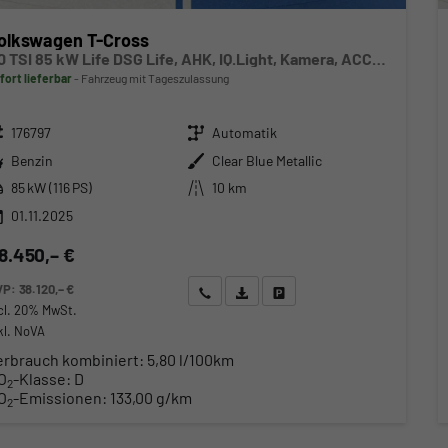
olkswagen T-Cross
1.0 TSI 85 kW Life DSG Life, AHK, IQ.Light, Kamera, ACC, Side, Winter, 17-Zoll
fort lieferbar
Fahrzeug mit Tageszulassung
zeugnr.
Getriebe
176797
Automatik
ftstoff
Außenfarbe
Benzin
Clear Blue Metallic
stung
Kilometerstand
85 kW (116 PS)
10 km
01.11.2025
8.450,– €
VP:
38.120,– €
Wir rufen Sie an
Angebot drucken (PDF)
Fahrzeug parken
cl. 20% MwSt.
kl. NoVA
erbrauch kombiniert:
5,80 l/100km
O
-Klasse:
D
2
O
-Emissionen:
133,00 g/km
2