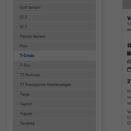
Golf Variant
ID.3
V
ID.7
so
Passat Variant
Fahr
Polo
Kra
T-Cross
Lei
T-Roc
T7 Multivan
2
T7 Transporter Kastenwagen
U
Taigo
in
in
Tayron
V
Tiguan
C
C
Touareg