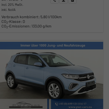
incl. 20% MwSt.
inkl. NoVA
Verbrauch kombiniert:
5,80 l/100km
CO
-Klasse:
D
2
CO
-Emissionen:
133,00 g/km
2