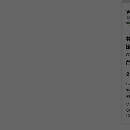
V
so
Fahr
Kra
Lei
2
U
in
in
V
C
C