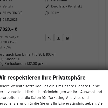
ftstoff
Außenfarbe
Benzin
Deep Black Perleffekt
stung
Kilometerstand
85 kW (116 PS)
10 km
01.11.2025
7.920,– €
VP:
35.040,– €
Wir rufen Sie an
Angebot drucken (PDF)
Fahrzeug parken
cl. 20% MwSt.
kl. NoVA
erbrauch kombiniert:
5,80 l/100km
O
-Klasse:
D
2
O
-Emissionen:
132,00 g/km
2
Wir respektieren Ihre Privatsphäre
nsere Website setzt Cookies ein, um unsere Dienste für Sie
ereitzustellen. Hierbei berücksichtigen wir Ihre Auswahl und
erarbeiten nur die Daten für Marketing, Analytics und
ersonalisierung, für die Sie uns Ihr Einverständnis geben. Sie