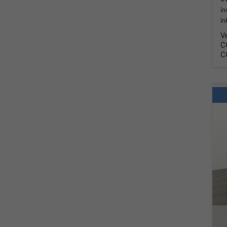
in
in
V
C
C