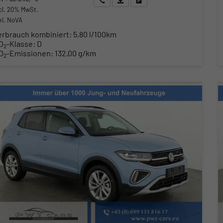
cl. 20% MwSt.
kl. NoVA
erbrauch kombiniert:
5,80 l/100km
O
-Klasse:
D
2
O
-Emissionen:
132,00 g/km
2