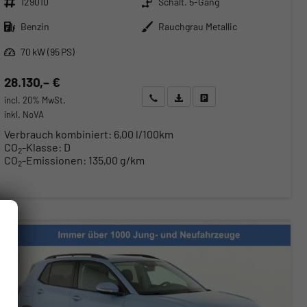
129010
Schalt. 5-Gang
Kraftstoff
Außenfarbe
Benzin
Rauchgrau Metallic
Leistung
70 kW (95 PS)
28.130,– €
Wir rufen Sie an
Angebot drucken (PDF)
Fahrzeug parken
incl. 20% MwSt.
inkl. NoVA
Verbrauch kombiniert:
6,00 l/100km
CO
-Klasse:
D
2
CO
-Emissionen:
135,00 g/km
2