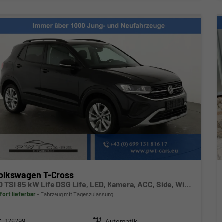
olkswagen T-Cross
1.0 TSI 85 kW Life DSG Life, LED, Kamera, ACC, Side, Winter, 17-Zoll, 3-J. Garantie
fort lieferbar
Fahrzeug mit Tageszulassung
zeugnr.
Getriebe
176799
Automatik