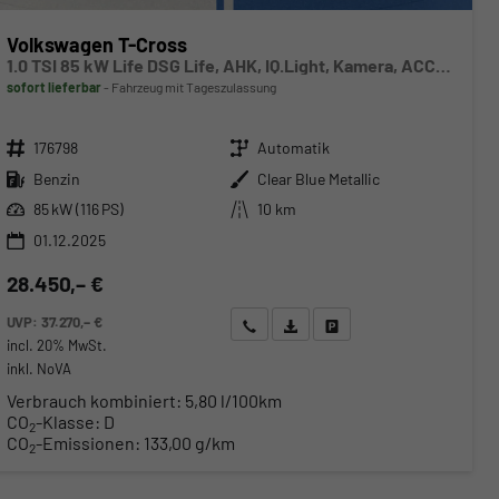
Volkswagen T-Cross
1.0 TSI 85 kW Life DSG Life, AHK, IQ.Light, Kamera, ACC, Side, Winter, 17-Zoll
sofort lieferbar
Fahrzeug mit Tageszulassung
Fahrzeugnr.
Getriebe
176798
Automatik
Kraftstoff
Außenfarbe
Benzin
Clear Blue Metallic
Leistung
Kilometerstand
85 kW (116 PS)
10 km
01.12.2025
28.450,– €
UVP:
37.270,– €
Wir rufen Sie an
Angebot drucken (PDF)
Fahrzeug parken
incl. 20% MwSt.
inkl. NoVA
Verbrauch kombiniert:
5,80 l/100km
CO
-Klasse:
D
2
CO
-Emissionen:
133,00 g/km
2