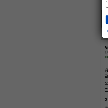
k
w
D
V
so
Fahr
Kra
Lei
2
U