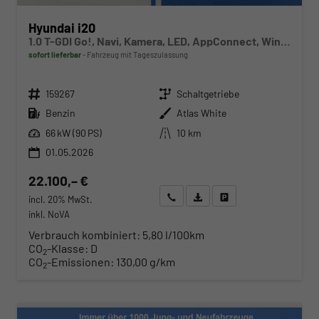
Hyundai i20
1.0 T-GDI Go!, Navi, Kamera, LED, AppConnect, Winter, 16-Zoll, sofort
sofort lieferbar
Fahrzeug mit Tageszulassung
Fahrzeugnr.
Getriebe
159267
Schaltgetriebe
Kraftstoff
Außenfarbe
Benzin
Atlas White
Leistung
Kilometerstand
66 kW (90 PS)
10 km
01.05.2026
22.100,– €
Wir rufen Sie an
Angebot drucken (PDF)
Fahrzeug parken
incl. 20% MwSt.
inkl. NoVA
Verbrauch kombiniert:
5,80 l/100km
CO
-Klasse:
D
2
CO
-Emissionen:
130,00 g/km
2