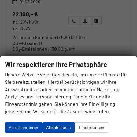
01.05.2026
22.100,– €
Wir rufen Sie an
Angebot drucken (PDF)
Fahrzeug parken
incl. 20% MwSt.
inkl. NoVA
Verbrauch kombiniert:
5,80 l/100km
CO
-Klasse:
D
2
CO
-Emissionen:
130,00 g/km
2
Fahrzeugnr.
Wir respektieren Ihre Privatsphäre
Unsere Website setzt Cookies ein, um unsere Dienste für
Sie bereitzustellen. Hierbei berücksichtigen wir Ihre
Audi
Auswahl und verarbeiten nur die Daten für Marketing,
BMW
Analytics und Personalisierung, für die Sie uns Ihr
Einverständnis geben. Sie können Ihre Einwilligung
Cupra
jederzeit mit Wirkung für die Zukunft widerrufen.
Dacia
Fiat
Alle akzeptieren
Alle ablehnen
Einstellungen
Ford