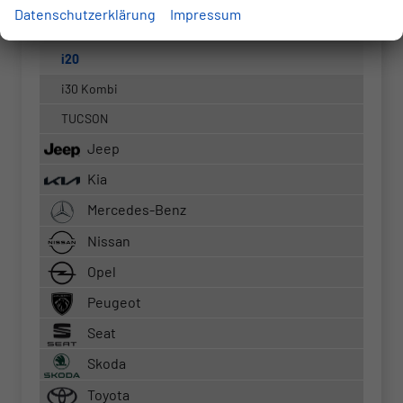
Datenschutzerklärung
Impressum
Hyundai
i20
i30 Kombi
TUCSON
Jeep
Kia
Mercedes-Benz
Nissan
Opel
Peugeot
Seat
Skoda
Toyota