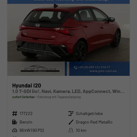
Hyundai i20
1.0 T-GDI Go!, Navi, Kamera, LED, AppConnect, Winter, 16-Zoll, sofort
sofort lieferbar
Fahrzeug mit Tageszulassung
Fahrzeugnr.
Getriebe
177222
Schaltgetriebe
Kraftstoff
Außenfarbe
Benzin
Dragon Red Metallic
Leistung
Kilometerstand
66 kW (90 PS)
10 km