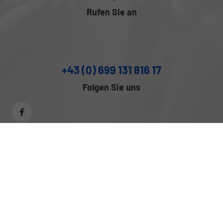
Rufen Sie an
+43 (0) 699 131 816 17
Folgen Sie uns
Anmelden
Impressum
Datenschutz
Cookie-Einstellungen
Weitere Informationen zum offiziellen Kraftstoffverbrauch und
zu den offiziellen spezifischen CO
-Emissionen und
2