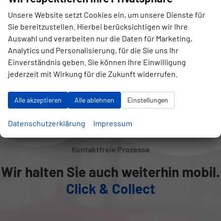
Unsere Website setzt Cookies ein, um unsere Dienste für
Sie bereitzustellen. Hierbei berücksichtigen wir Ihre
855
Ergebnisse anzeigen
Auswahl und verarbeiten nur die Daten für Marketing,
zurücksetzen
Analytics und Personalisierung, für die Sie uns Ihr
Einverständnis geben. Sie können Ihre Einwilligung
jederzeit mit Wirkung für die Zukunft widerrufen.
Anmelden
Alle akzeptieren
Alle ablehnen
Einstellungen
Datenschutzerklärung
Impressum
Kontaktfreie Prozesse
Wir halten Sie auch weiterhin mobil.
Click & Collect