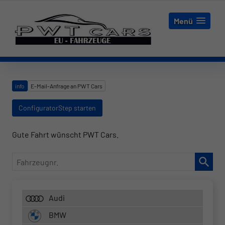
Menü
info
E-Mail-Anfrage an PWT Cars
ConfiguratorStep starten
Gute Fahrt wünscht PWT Cars.
Fahrzeugnr.
Audi
BMW