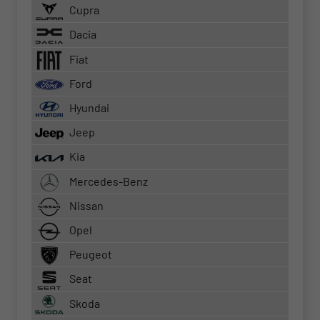
Cupra
Dacia
Fiat
Ford
Hyundai
Jeep
Kia
Mercedes-Benz
Nissan
Opel
Peugeot
Seat
Skoda