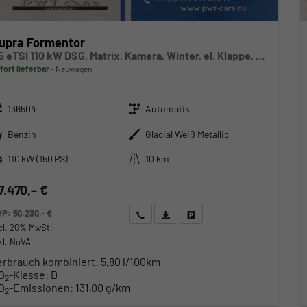
upra Formentor
1.5 eTSI 110 kW DSG, Matrix, Kamera, Winter, el. Klappe, 5 J.-Garantie
fort lieferbar
Neuwagen
zeugnr.
Getriebe
136504
Automatik
ftstoff
Außenfarbe
Benzin
Glacial Weiß Metallic
stung
Kilometerstand
110 kW (150 PS)
10 km
7.470,– €
VP:
50.230,– €
Wir rufen Sie an
Angebot drucken (PDF)
Fahrzeug parken
cl. 20% MwSt.
kl. NoVA
erbrauch kombiniert:
5,80 l/100km
O
-Klasse:
D
2
O
-Emissionen:
131,00 g/km
2