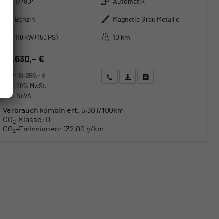
177904
Automatik
Kraftstoff
Außenfarbe
Benzin
Magnetic Grau Metallic
Leistung
Kilometerstand
110 kW (150 PS)
10 km
39.630,– €
UVP:
51.250,– €
Wir rufen Sie an
Angebot drucken (PDF)
Fahrzeug parken
incl. 20% MwSt.
inkl. NoVA
Verbrauch kombiniert:
5,80 l/100km
CO
-Klasse:
D
2
CO
-Emissionen:
132,00 g/km
2