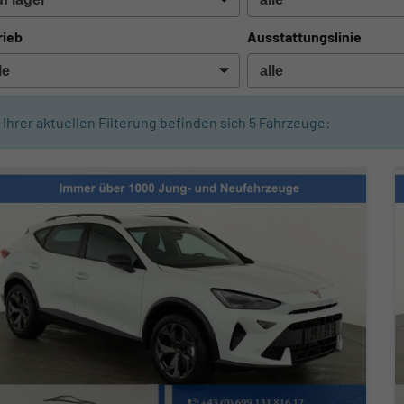
rieb
Ausstattungslinie
n Ihrer aktuellen Filterung befinden sich
5
Fahrzeuge: