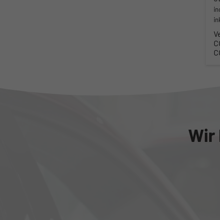
in
in
V
C
C
Wir 