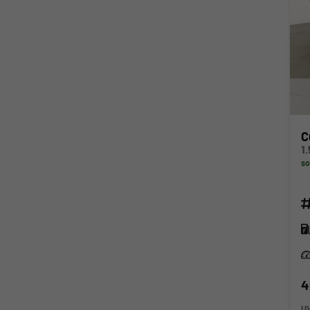
C
so
Fahr
Kra
Lei
4
U