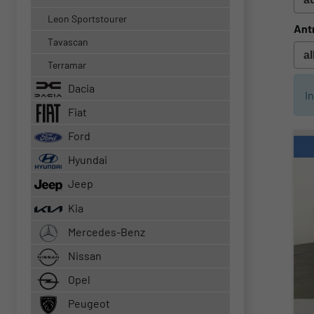
Leon Sportstourer
Ant
Tavascan
Terramar
Dacia
I
Fiat
Ford
Hyundai
Jeep
Kia
Mercedes-Benz
Nissan
Opel
Peugeot