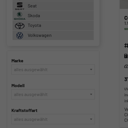
Seat
Skoda
C
Toyota
so
Volkswagen
Fahr
Kra
Marke
Lei
alles ausgewählt
3
Modell
U
alles ausgewählt
in
in
V
Kraftstoffart
C
alles ausgewählt
C