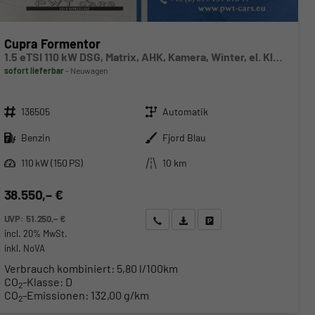
Cupra Formentor
1.5 eTSI 110 kW DSG, Matrix, AHK, Kamera, Winter, el. Klappe, 5 J.-Garantie
sofort lieferbar
Neuwagen
Fahrzeugnr.
Getriebe
136505
Automatik
Kraftstoff
Außenfarbe
Benzin
Fjord Blau
Leistung
Kilometerstand
110 kW (150 PS)
10 km
38.550,– €
UVP:
51.250,– €
Wir rufen Sie an
Angebot drucken (PDF)
Fahrzeug parken
incl. 20% MwSt.
inkl. NoVA
Verbrauch kombiniert:
5,80 l/100km
CO
-Klasse:
D
2
CO
-Emissionen:
132,00 g/km
2