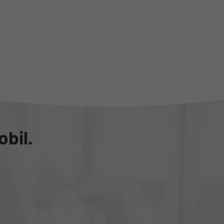
obil.