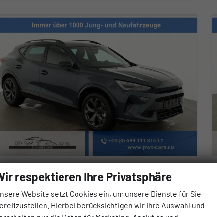
upra Formentor
Wir respektieren Ihre Privatsphäre
1.5 eTSI 110 kW DSG, Matrix, AHK, Kamera, Winter, el. Klappe, 5 J.-Garantie
fort lieferbar
Neuwagen
nsere Website setzt Cookies ein, um unsere Dienste für Sie
ereitzustellen. Hierbei berücksichtigen wir Ihre Auswahl und
zeugnr.
Getriebe
erarbeiten nur die Daten für Marketing, Analytics und