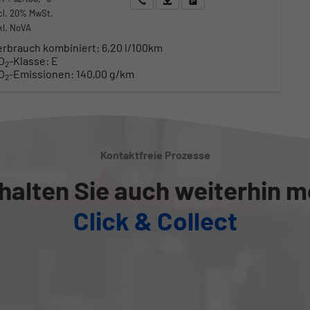
cl. 20% MwSt.
kl. NoVA
erbrauch kombiniert:
6,20 l/100km
O
-Klasse:
E
2
O
-Emissionen:
140,00 g/km
2
Kontaktfreie Prozesse
halten Sie auch weiterhin m
Click & Collect