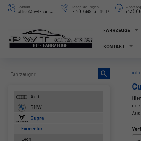
Kontakt
Haben Sie Fragen?
WhatsApp
office@pwt-cars.at
+43 (0) 699 131 816 17
+43 (0) 6
FAHRZEUGE
KONTAKT
Fahrzeugnr.
info
Cu
Audi
Hier
ode
BMW
Aus
Cupra
Verf
Formentor
Leon