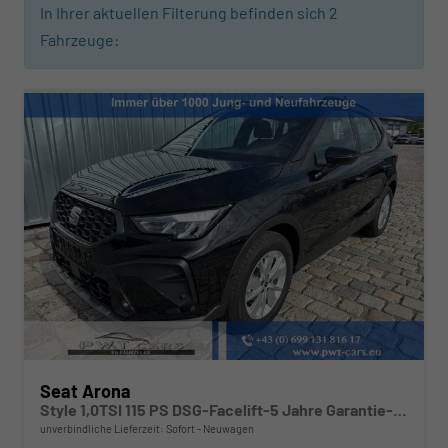
In Ihrer aktuellen Filterung befinden sich
2
Fahrzeuge:
Seat Arona
Style 1,0TSI 115 PS DSG-Facelift-5 Jahre Garantie-Parklenkassistent-PDC vorne&hinten-Rückfahrkamera-LED-ACC-DAB-Fernlichtassistent-ISOFIX-variabler Ladeboden-Sitzheizung-FULL Link-Alu 16"-Sofort
unverbindliche Lieferzeit: Sofort
Neuwagen