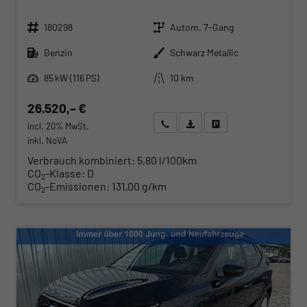
Fahrzeugnr.
Getriebe
180298
Autom. 7-Gang
Kraftstoff
Außenfarbe
Benzin
Schwarz Metallic
Leistung
Kilometerstand
85 kW (116 PS)
10 km
26.520,– €
Wir rufen Sie an
Angebot drucken (PDF)
Fahrzeug parken
incl. 20% MwSt.
inkl. NoVA
Verbrauch kombiniert:
5,80 l/100km
CO
-Klasse:
D
2
CO
-Emissionen:
131,00 g/km
2