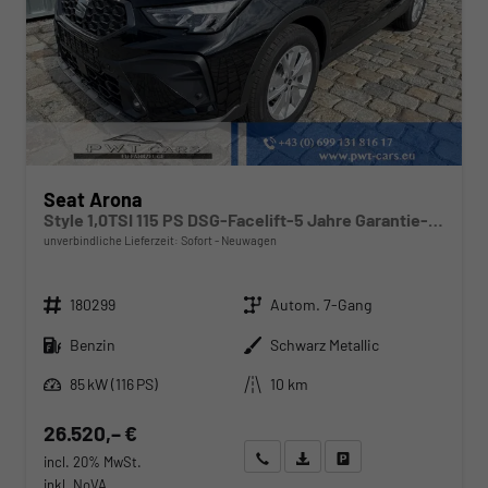
Seat Arona
Style 1,0TSI 115 PS DSG-Facelift-5 Jahre Garantie-Parklenkassistent-PDC vorne&hinten-Rückfahrkamera-LED-ACC-DAB-Fernlichtassistent-ISOFIX-variabler Ladeboden-Sitzheizung-FULL Link-Alu 16"-Sofort
unverbindliche Lieferzeit: Sofort
Neuwagen
Fahrzeugnr.
Getriebe
180299
Autom. 7-Gang
Kraftstoff
Außenfarbe
Benzin
Schwarz Metallic
Leistung
Kilometerstand
85 kW (116 PS)
10 km
26.520,– €
Wir rufen Sie an
Angebot drucken (PDF)
Fahrzeug parken
incl. 20% MwSt.
inkl. NoVA