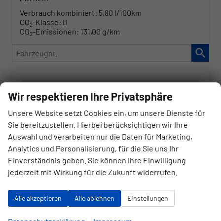
Verbrauch kombiniert:
5,80 l/100km
CO
-Klasse:
D
2
CO
-Emissionen:
131,00 g/km
2
Fahrzeugnr.
Audi
Wir respektieren Ihre Privatsphäre
BMW
Unsere Website setzt Cookies ein, um unsere Dienste für
Cupra
Sie bereitzustellen. Hierbei berücksichtigen wir Ihre
Auswahl und verarbeiten nur die Daten für Marketing,
Dacia
Analytics und Personalisierung, für die Sie uns Ihr
Fiat
Einverständnis geben. Sie können Ihre Einwilligung
jederzeit mit Wirkung für die Zukunft widerrufen.
Ford
Hyundai
Alle akzeptieren
Alle ablehnen
Einstellungen
Jeep