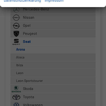
Datenschutzerklärung
Impressum
Kia
Mercedes-Benz
Nissan
Opel
Peugeot
Seat
Arona
Ateca
Ibiza
Leon
Leon Sportstourer
Skoda
Toyota
Volkswagen