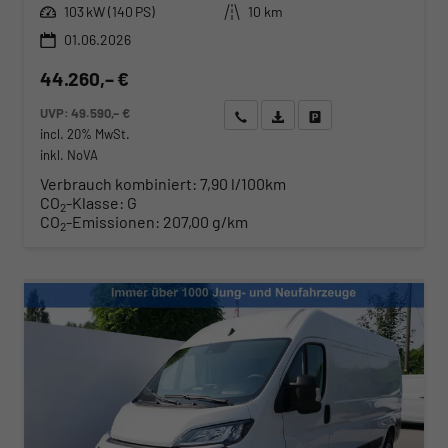
Leistung
Kilometerstand
103 kW (140 PS)
10 km
01.06.2026
44.260,– €
UVP:
49.590,– €
Wir rufen Sie an
Angebot drucken (PDF)
Fahrzeug parken
incl. 20% MwSt.
inkl. NoVA
Verbrauch kombiniert:
7,90 l/100km
CO
-Klasse:
G
2
CO
-Emissionen:
207,00 g/km
2