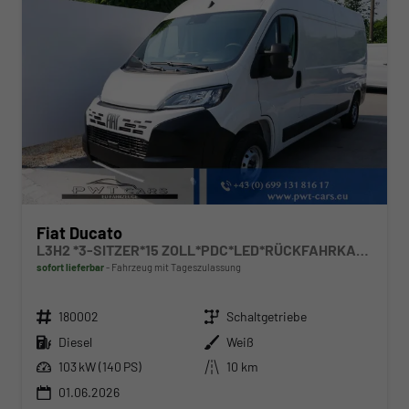
Fiat Ducato
L3H2 *3-SITZER*15 ZOLL*PDC*LED*RÜCKFAHRKAMERA*DAB*KLIMA*HECKTÜRE 260°*
sofort lieferbar
Fahrzeug mit Tageszulassung
Fahrzeugnr.
Getriebe
180002
Schaltgetriebe
Kraftstoff
Außenfarbe
Diesel
Weiß
Leistung
Kilometerstand
103 kW (140 PS)
10 km
01.06.2026