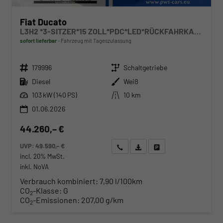
Fiat Ducato
L3H2 *3-SITZER*15 ZOLL*PDC*LED*RÜCKFAHRKAMERA*DAB*KLIMA*HECKTÜRE 260°*
sofort lieferbar
Fahrzeug mit Tageszulassung
Fahrzeugnr.
Getriebe
179996
Schaltgetriebe
Kraftstoff
Außenfarbe
Diesel
Weiß
Leistung
Kilometerstand
103 kW (140 PS)
10 km
01.06.2026
44.260,– €
UVP:
49.590,– €
Wir rufen Sie an
Angebot drucken (PDF)
Fahrzeug parken
incl. 20% MwSt.
inkl. NoVA
Verbrauch kombiniert:
7,90 l/100km
CO
-Klasse:
G
2
CO
-Emissionen:
207,00 g/km
2