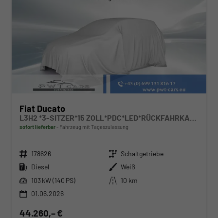
Fiat Ducato
L3H2 *3-SITZER*15 ZOLL*PDC*LED*RÜCKFAHRKAMERA*DAB*KLIMA*HECKTÜRE 260°*
sofort lieferbar
Fahrzeug mit Tageszulassung
Fahrzeugnr.
Getriebe
178626
Schaltgetriebe
Kraftstoff
Außenfarbe
Diesel
Weiß
Leistung
Kilometerstand
103 kW (140 PS)
10 km
01.06.2026
44.260,– €