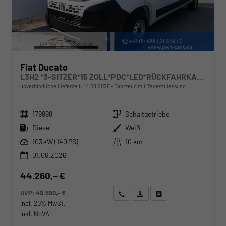
Fiat Ducato
L3H2 *3-SITZER*15 ZOLL*PDC*LED*RÜCKFAHRKAMERA*DAB*KLIMA*HECKTÜRE 260°*
unverbindliche Lieferzeit:
14.08.2026
Fahrzeug mit Tageszulassung
Fahrzeugnr.
Getriebe
179998
Schaltgetriebe
Kraftstoff
Außenfarbe
Diesel
Weiß
Leistung
Kilometerstand
103 kW (140 PS)
10 km
01.06.2026
44.260,– €
UVP:
49.590,– €
Wir rufen Sie an
Angebot drucken (PDF)
Fahrzeug parken
incl. 20% MwSt.
inkl. NoVA