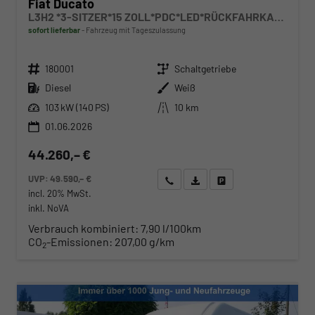
Fiat Ducato
L3H2 *3-SITZER*15 ZOLL*PDC*LED*RÜCKFAHRKAMERA*DAB*KLIMA*HECKTÜRE 260°*
sofort lieferbar
Fahrzeug mit Tageszulassung
Fahrzeugnr.
Getriebe
180001
Schaltgetriebe
Kraftstoff
Außenfarbe
Diesel
Weiß
Leistung
Kilometerstand
103 kW (140 PS)
10 km
01.06.2026
44.260,– €
UVP:
49.590,– €
Wir rufen Sie an
Angebot drucken (PDF)
Fahrzeug parken
incl. 20% MwSt.
inkl. NoVA
Verbrauch kombiniert:
7,90 l/100km
CO
-Emissionen:
207,00 g/km
2