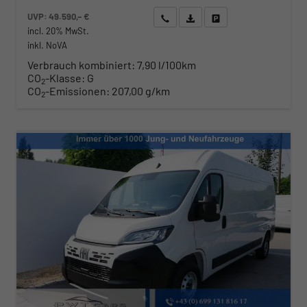
UVP:
49.590,– €
Wir rufen Sie an
Angebot drucken (PDF)
Fahrzeug parken
incl. 20% MwSt.
inkl. NoVA
Verbrauch kombiniert:
7,90 l/100km
CO
-Klasse:
G
2
CO
-Emissionen:
207,00 g/km
2