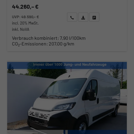
44.260,– €
UVP:
49.590,– €
Wir rufen Sie an
Angebot drucken (PDF)
Fahrzeug parken
incl. 20% MwSt.
inkl. NoVA
Verbrauch kombiniert:
7,90 l/100km
CO
-Emissionen:
207,00 g/km
2