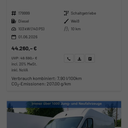
Fahrzeugnr.
Getriebe
179999
Schaltgetriebe
Kraftstoff
Außenfarbe
Diesel
Weiß
Leistung
Kilometerstand
103 kW (140 PS)
10 km
01.06.2026
44.260,– €
UVP:
49.590,– €
Wir rufen Sie an
Angebot drucken (PDF)
Fahrzeug parken
incl. 20% MwSt.
inkl. NoVA
Verbrauch kombiniert:
7,90 l/100km
CO
-Emissionen:
207,00 g/km
2