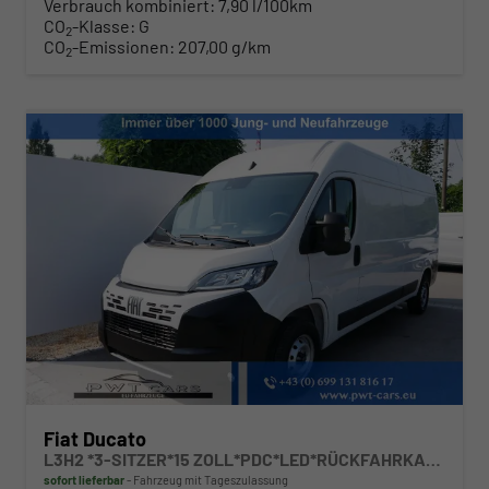
Verbrauch kombiniert:
7,90 l/100km
CO
-Klasse:
G
2
CO
-Emissionen:
207,00 g/km
2
Fiat Ducato
L3H2 *3-SITZER*15 ZOLL*PDC*LED*RÜCKFAHRKAMERA*DAB*KLIMA*HECKTÜRE 260°*
sofort lieferbar
Fahrzeug mit Tageszulassung