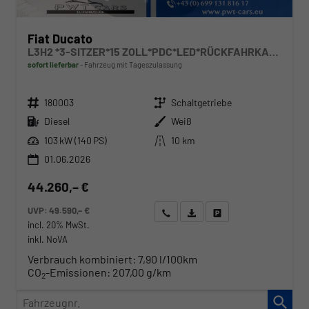
Fiat Ducato
L3H2 *3-SITZER*15 ZOLL*PDC*LED*RÜCKFAHRKAMERA*DAB*KLIMA*HECKTÜRE 260°*
sofort lieferbar
Fahrzeug mit Tageszulassung
Fahrzeugnr.
Getriebe
180003
Schaltgetriebe
Kraftstoff
Außenfarbe
Diesel
Weiß
Leistung
Kilometerstand
103 kW (140 PS)
10 km
01.06.2026
44.260,– €
UVP:
49.590,– €
Wir rufen Sie an
Angebot drucken (PDF)
Fahrzeug parken
incl. 20% MwSt.
inkl. NoVA
Verbrauch kombiniert:
7,90 l/100km
CO
-Emissionen:
207,00 g/km
2
Fahrzeugnr.