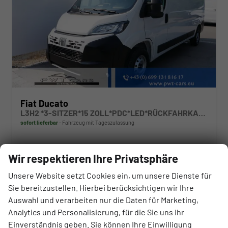
Fiat Ducato
L3H2 *3-SITZER*15 ZOLL*PDC*LED*RÜCKFAHRKAMERA*DAB*KLIMA*HECKTÜRE 260°*
sofort lieferbar
Fahrzeug mit Tageszulassung
Fahrzeugnr.
Getriebe
180000
Schaltgetriebe
Wir respektieren Ihre Privatsphäre
Kraftstoff
Außenfarbe
Diesel
Weiß
Unsere Website setzt Cookies ein, um unsere Dienste für
Leistung
Kilometerstand
103 kW (140 PS)
10 km
Sie bereitzustellen. Hierbei berücksichtigen wir Ihre
01.06.2026
Auswahl und verarbeiten nur die Daten für Marketing,
44.260,– €
Analytics und Personalisierung, für die Sie uns Ihr
Einverständnis geben. Sie können Ihre Einwilligung