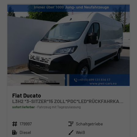
Fiat Ducato
L3H2 *3-SITZER*15 ZOLL*PDC*LED*RÜCKFAHRKAMERA*DAB*KLIMA*HECKTÜRE 260°*
sofort lieferbar
Fahrzeug mit Tageszulassung
Fahrzeugnr.
Getriebe
179997
Schaltgetriebe
Kraftstoff
Außenfarbe
Diesel
Weiß