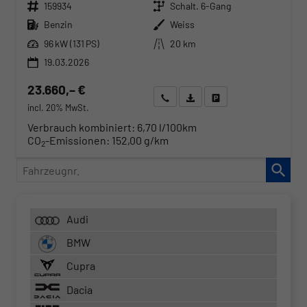
Fahrzeugnr.
Getriebe
159934
Schalt. 6-Gang
Kraftstoff
Außenfarbe
Benzin
Weiss
Leistung
Kilometerstand
96 kW (131 PS)
20 km
19.03.2026
23.660,– €
Wir rufen Sie an
Angebot drucken (PDF)
Fahrzeug parken
incl. 20% MwSt.
Verbrauch kombiniert:
6,70 l/100km
CO
-Emissionen:
152,00 g/km
2
Fahrzeugnr.
Audi
BMW
Cupra
Dacia