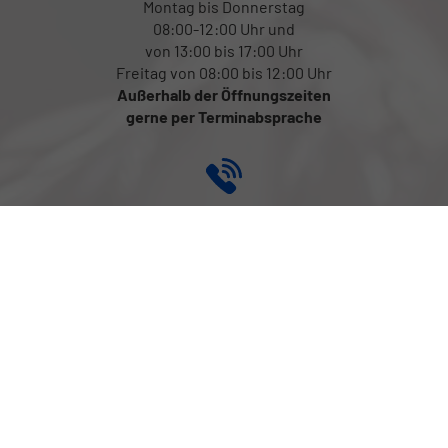
Montag bis Donnerstag
08:00-12:00 Uhr und
von 13:00 bis 17:00 Uhr
Freitag von 08:00 bis 12:00 Uhr
Außerhalb der Öffnungszeiten
gerne per Terminabsprache
Rufen Sie an
+43 (0) 699 131 816 17
Folgen Sie uns