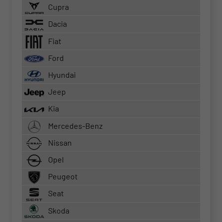
Cupra
Dacia
Fiat
Ford
Hyundai
Jeep
Kia
Mercedes-Benz
Nissan
Opel
Peugeot
Seat
Skoda