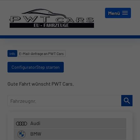
Menü
info
E-Mail-Anfrage an PWT Cars
ConfiguratorStep starten
Gute Fahrt wünscht PWT Cars.
Fahrzeugnr.
Audi
BMW