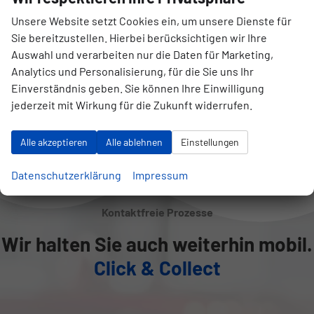
Unsere Website setzt Cookies ein, um unsere Dienste für
Sie bereitzustellen. Hierbei berücksichtigen wir Ihre
852
Ergebnisse anzeigen
Auswahl und verarbeiten nur die Daten für Marketing,
zurücksetzen
Analytics und Personalisierung, für die Sie uns Ihr
Einverständnis geben. Sie können Ihre Einwilligung
jederzeit mit Wirkung für die Zukunft widerrufen.
Anmelden
Alle akzeptieren
Alle ablehnen
Einstellungen
Datenschutzerklärung
Impressum
Kontaktfreie Prozesse
Wir halten Sie auch weiterhin mobil.
Click & Collect