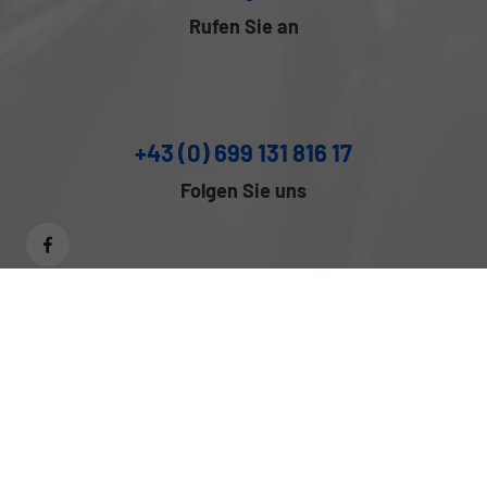
Rufen Sie an
+43 (0) 699 131 816 17
Folgen Sie uns
Anmelden
Impressum
Datenschutz
Cookie-Einstellungen
Weitere Informationen zum offiziellen Kraftstoffverbrauch und
zu den offiziellen spezifischen CO
-Emissionen und
2