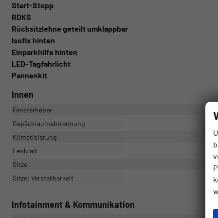
Start-Stopp
RDKS
Rücksitzlehne geteilt umklappbar
Isofix hinten
Einparkhilfe hinten
LED-Tagfahrlicht
Pannenkit
Innen
Fensterheber
Gepäckraumabtrennung
U
Klimatisierung
b
Lenkrad
v
Sitze
P
Sitze: Verstellbarkeit
k
w
Infotainment & Kommunikation