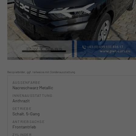
Beispielbilder, ggf. teilweise mit Sonderausstattung
AUSSENFARBE
Nacreschwarz Metallic
INNENAUSSTATTUNG
Anthrazit
GETRIEBE
Schalt. 5-Gang
ANTRIEBSACHSE
Frontantrieb
ZYLINDER