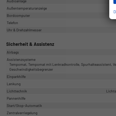
Audioanlage
Außentemperaturanzeige
D
Bordcomputer
Telefon
Uhr & Drehzahlmesser
Sicherheit & Assistenz
Airbags
Assistenzsysteme
Tempomat, Tempomat mit Lenkradkontrolle, Spurhalteassistent, V
Geschwindigkeitsbegrenzer
Einparkhilfe
Lenkung
Lichttechnik
Lichts
Pannenhilfe
Start/Stop-Automatik
Zentralverriegelung