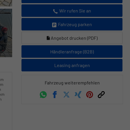
Wir rufen Sie an
Fahrzeug parken
Angebot drucken (PDF)
Händleranfrage (B2B)
Leasing anfragen
km
Fahrzeug weiterempfehlen
km
m
0km
Whatsapp
Facebook
Twitter
Xing
Pinterest
Link
m