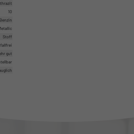
thrazit
10
Benzin
etallic
Stoff
fallfrei
sehr gut
tellbar
auglich