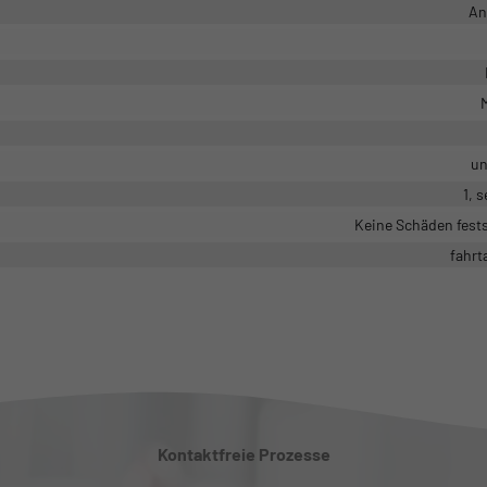
An
M
un
1, 
Keine Schäden fests
fahrt
Kontaktfreie Prozesse