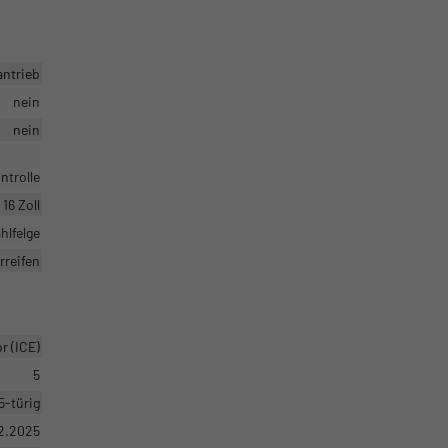
antrieb
nein
nein
ntrolle
16 Zoll
hlfelge
reifen
 (ICE)
5
5-türig
2.2025