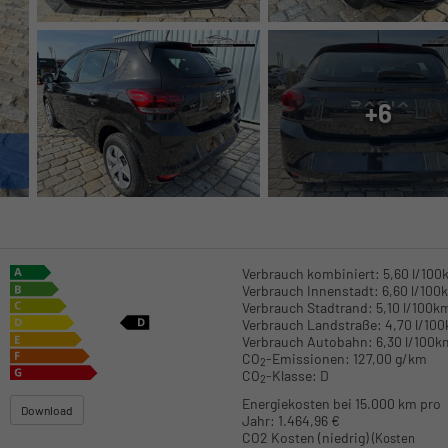
+6
Verbrauch kombiniert:
5,60 l/100
Verbrauch Innenstadt:
6,60 l/100
Verbrauch Stadtrand:
5,10 l/100k
Verbrauch Landstraße:
4,70 l/10
Verbrauch Autobahn:
6,30 l/100k
CO
-Emissionen:
127,00 g/km
2
CO
-Klasse:
D
2
Energiekosten bei 15.000 km pro
Download
Jahr:
1.464,96 €
CO2 Kosten (niedrig)
(Kosten