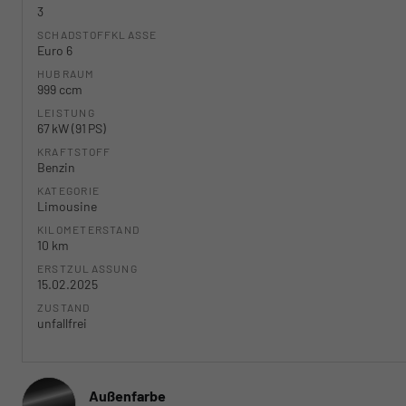
3
SCHADSTOFFKLASSE
Euro 6
HUBRAUM
999 ccm
LEISTUNG
67 kW (91 PS)
KRAFTSTOFF
Benzin
KATEGORIE
Limousine
KILOMETERSTAND
10 km
ERSTZULASSUNG
15.02.2025
ZUSTAND
unfallfrei
Außenfarbe