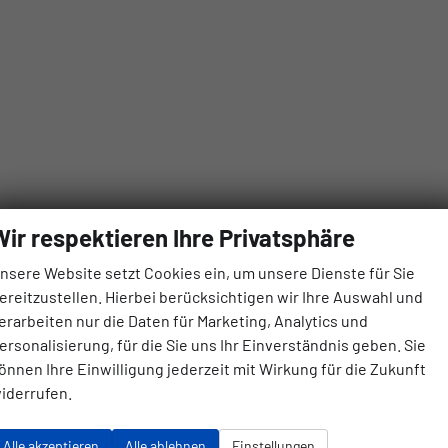
ele
Wir respektieren Ihre Privatsphäre
vor
nsere Website setzt Cookies ein, um unsere Dienste für Sie
Klimaanlage 
ereitzustellen. Hierbei berücksichtigen wir Ihre Auswahl und
höhenverstellbar, mit Multifun
erarbeiten nur die Daten für Marketing, Analytics und
Isofix (Kindersitzbefestigung), Rücksitzbank hinten 
ersonalisierung, für die Sie uns Ihr Einverständnis geben. Sie
Höhenverstellbarer Fah
önnen Ihre Einwilligung jederzeit mit Wirkung für die Zukunft
iderrufen.
Alle akzeptieren
Alle ablehnen
Einstellungen