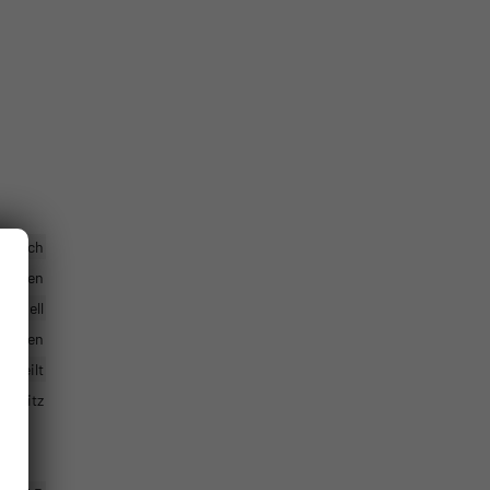
ktrisch
handen
manuell
ktionen
geteilt
rersitz