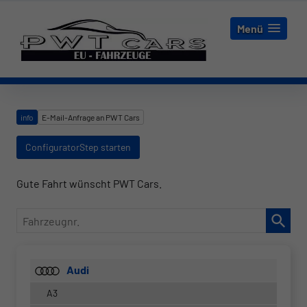
Menü
info
E-Mail-Anfrage an PWT Cars
ConfiguratorStep starten
Gute Fahrt wünscht PWT Cars.
Fahrzeugnr.
Audi
A3