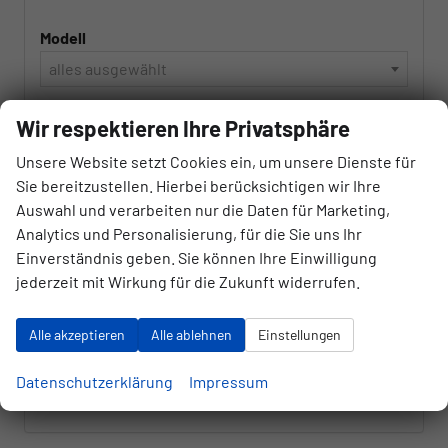
Modell
alles ausgewählt
Kraftstoffart
Wir respektieren Ihre Privatsphäre
alles ausgewählt
Unsere Website setzt Cookies ein, um unsere Dienste für
Sie bereitzustellen. Hierbei berücksichtigen wir Ihre
Auswahl und verarbeiten nur die Daten für Marketing,
Getriebeart
Analytics und Personalisierung, für die Sie uns Ihr
alles ausgewählt
Einverständnis geben. Sie können Ihre Einwilligung
jederzeit mit Wirkung für die Zukunft widerrufen.
854
Ergebnisse anzeigen
Alle akzeptieren
Alle ablehnen
Einstellungen
zurücksetzen
Datenschutzerklärung
Impressum