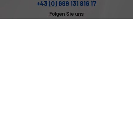
+43 (0) 699 131 816 17
Folgen Sie uns
Anmelden
Impressum
Datenschutz
Cookie-Einstellungen
Weitere Informationen zum offiziellen Kraftstoffverbrauch und
zu den offiziellen spezifischen CO
-Emissionen und
2
gegebenenfalls zum Stromverbrauch neuer PKW können dem
'Leitfaden über den offiziellen Kraftstoffverbrauch, die
offiziellen spezifischen CO
-Emissionen und den offiziellen
2
Stromverbrauch neuer PKW' entnommen werden, der an allen
Verkaufsstellen und bei der 'Deutschen Automobil Treuhand
GmbH' unentgeltlich erhältlich ist unter www.dat.de.