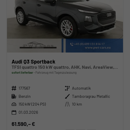
Audi Q3 Sportback
TFSI quattro 150 kW quattro, AHK, Navi, AreaView, Side, Sound, Winter, 18-Zoll
sofort lieferbar
Fahrzeug mit Tageszulassung
Fahrzeugnr.
Getriebe
177567
Automatik
Kraftstoff
Außenfarbe
Benzin
Tamboragrau Metallic
Leistung
Kilometerstand
150 kW (204 PS)
10 km
01.03.2026
61.590,– €