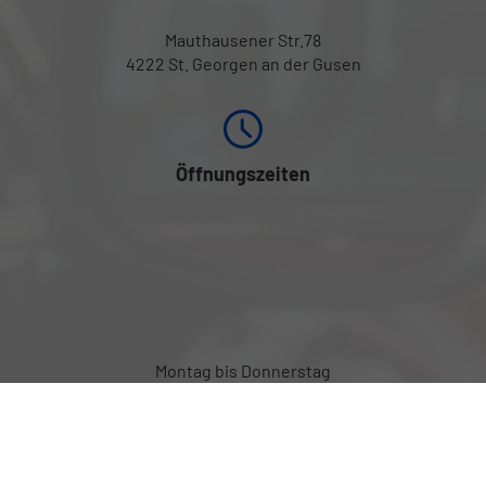
Mauthausener Str.78
4222 St. Georgen an der Gusen
Öffnungszeiten
Montag bis Donnerstag
08:00-12:00 Uhr und
von 13:00 bis 17:00 Uhr
Freitag von 08:00 bis 12:00 Uhr
Außerhalb der Öffnungszeiten