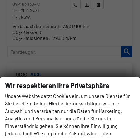
UVP:
63.130,– €
Wir rufen Sie an
Angebot drucken (PDF)
Fahrzeug parken
incl. 20% MwSt.
inkl. NoVA
Verbrauch kombiniert:
7,90 l/100km
CO
-Klasse:
G
2
CO
-Emissionen:
179,00 g/km
2
Fahrzeugnr.
Audi
Wir respektieren Ihre Privatsphäre
A3
A3 Sportback
Unsere Website setzt Cookies ein, um unsere Dienste für
Sie bereitzustellen. Hierbei berücksichtigen wir Ihre
Q3 Sportback
Auswahl und verarbeiten nur die Daten für Marketing,
Q5
Analytics und Personalisierung, für die Sie uns Ihr
Einverständnis geben. Sie können Ihre Einwilligung
Q5 Sportback
jederzeit mit Wirkung für die Zukunft widerrufen.
Q7