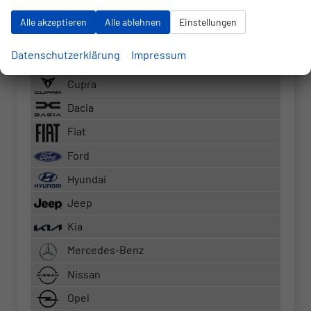
RS3 Sportback
Alle akzeptieren
Alle ablehnen
Einstellungen
S5 Kombi
Datenschutzerklärung
Impressum
BMW
Cupra
Dacia
Fiat
Ford
Hyundai
Jeep
Kia
Mercedes-Benz
Nissan
Opel