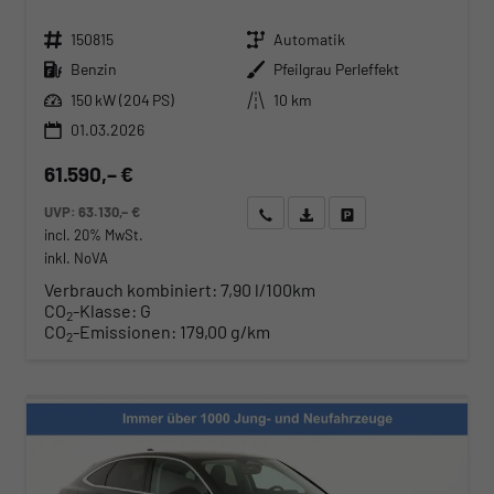
Fahrzeugnr.
Getriebe
150815
Automatik
Kraftstoff
Außenfarbe
Benzin
Pfeilgrau Perleffekt
Leistung
Kilometerstand
150 kW (204 PS)
10 km
01.03.2026
61.590,– €
UVP:
63.130,– €
Wir rufen Sie an
Angebot drucken (PDF)
Fahrzeug parken
incl. 20% MwSt.
inkl. NoVA
Verbrauch kombiniert:
7,90 l/100km
CO
-Klasse:
G
2
CO
-Emissionen:
179,00 g/km
2