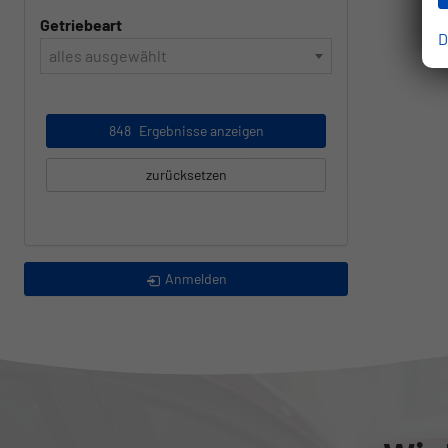
Getriebeart
D
alles ausgewählt
848
Ergebnisse anzeigen
zurücksetzen
Anmelden