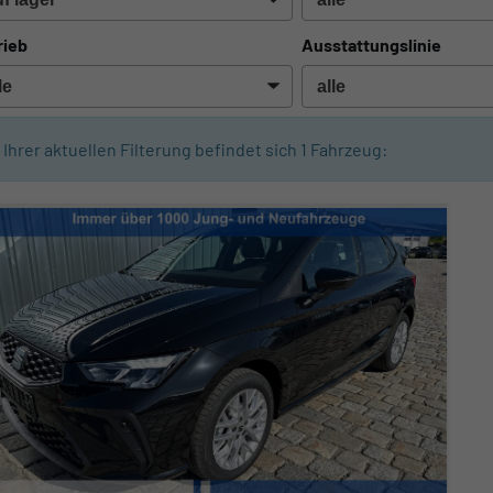
rieb
Ausstattungslinie
n Ihrer aktuellen Filterung befindet sich
1
Fahrzeug: