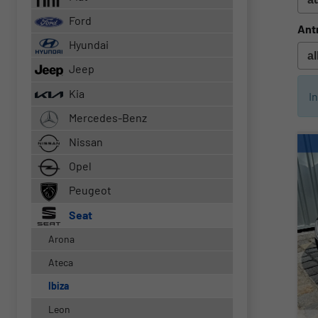
Ford
Ant
Hyundai
Jeep
Kia
I
Mercedes-Benz
Nissan
Opel
Peugeot
Seat
Arona
Ateca
Ibiza
Leon