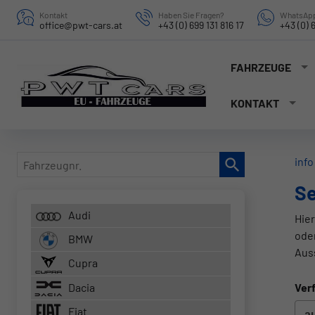
Kontakt
Haben Sie Fragen?
WhatsApp
office@pwt-cars.at
+43 (0) 699 131 816 17
+43 (0) 6
FAHRZEUGE
KONTAKT
Fahrzeugnr.
info
Se
Audi
Hier
ode
BMW
Aus
Cupra
Dacia
Verf
Fiat