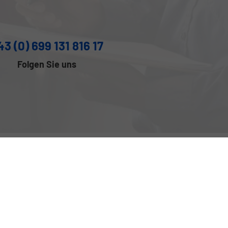
43 (0) 699 131 816 17
Folgen Sie uns
omverbrauch neuer PKW können dem 'Leitfaden
n werden, der an allen Verkaufsstellen und bei
7