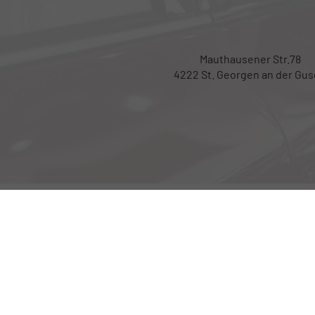
Mauthausener Str.78
4222 St. Georgen an der Gu
Weitere Informationen zum offiziellen Kraftsto
über den offiziellen Kraftstoffverbrauch, die of