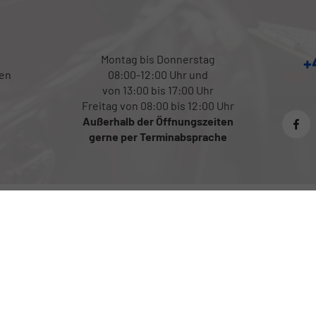
Montag bis Donnerstag
+
sen
08:00-12:00 Uhr und
von 13:00 bis 17:00 Uhr
Freitag von 08:00 bis 12:00 Uhr
Außerhalb der Öffnungszeiten
gerne per Terminabsprache
Anmelden
Impressum
Datenschutz
Cookie-Einstellungen
ffverbrauch und zu den offiziellen spezifischen CO
-Emissionen und gegebenenfalls zum Str
2
fiziellen spezifischen CO
-Emissionen und den offiziellen Stromverbrauch neuer PKW' entnomme
2
der 'Deutschen Automobil Treuhand GmbH' unentgeltlich erhältlich ist unter www.dat.de.
© 2026
PWT Cars
,
Mauthausener Str. 78
,
4222
St. Georgen an der Gusen,
+43 (0) 6991318161