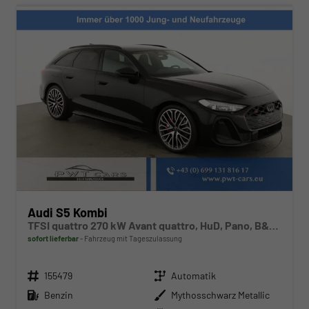
Audi S5 Kombi
TFSI quattro 270 kW Avant quattro, HuD, Pano, B&O, Leder, 20-Zoll, TechPro, sofort
sofort lieferbar
Fahrzeug mit Tageszulassung
Fahrzeugnr.
Getriebe
155479
Automatik
Kraftstoff
Außenfarbe
Benzin
Mythosschwarz Metallic