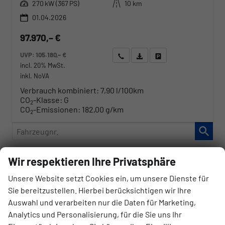
Leistung
Kilometerstand
270 kW (367 PS)
10 km
01.04.2026
97.970,– €
UVP:
105.180,– €
Wir rufen Sie an
Angebot drucken (PDF)
Fahrzeug parken
incl. 20% MwSt.
inkl. NoVA
Verbrauch kombiniert:
7,90 l/100km
CO
-Klasse:
G
2
CO
-Emissionen:
182,00 g/km
2
Fahrzeugnr.
Wir respektieren Ihre Privatsphäre
Audi
Unsere Website setzt Cookies ein, um unsere Dienste für
A3
Sie bereitzustellen. Hierbei berücksichtigen wir Ihre
A3 Sportback
Auswahl und verarbeiten nur die Daten für Marketing,
Analytics und Personalisierung, für die Sie uns Ihr
Q3 Sportback