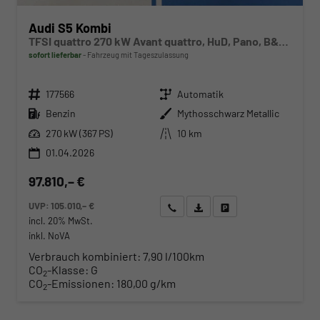
Audi S5 Kombi
TFSI quattro 270 kW Avant quattro, HuD, Pano, B&O, Leder, 20-Zoll, TechPro, sofort
sofort lieferbar
Fahrzeug mit Tageszulassung
Fahrzeugnr.
Getriebe
177566
Automatik
Kraftstoff
Außenfarbe
Benzin
Mythosschwarz Metallic
Leistung
Kilometerstand
270 kW (367 PS)
10 km
01.04.2026
97.810,– €
UVP:
105.010,– €
Wir rufen Sie an
Angebot drucken (PDF)
Fahrzeug parken
incl. 20% MwSt.
inkl. NoVA
Verbrauch kombiniert:
7,90 l/100km
CO
-Klasse:
G
2
CO
-Emissionen:
180,00 g/km
2