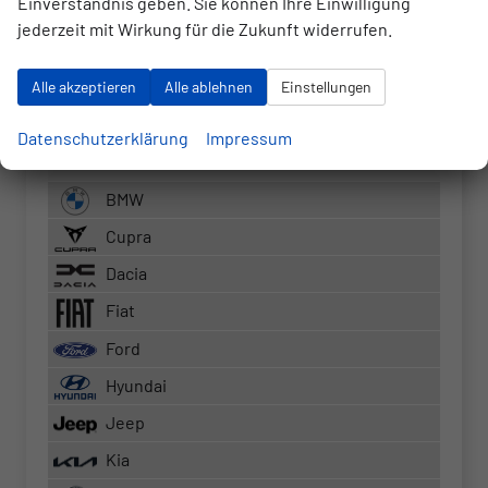
Einverständnis geben. Sie können Ihre Einwilligung
Q5
jederzeit mit Wirkung für die Zukunft widerrufen.
Q5 Sportback
Alle akzeptieren
Alle ablehnen
Einstellungen
Q7
RS3 Sportback
Datenschutzerklärung
Impressum
S5 Kombi
BMW
Cupra
Dacia
Fiat
Ford
Hyundai
Jeep
Kia