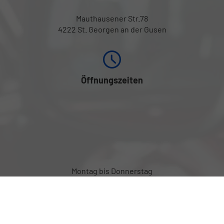
Mauthausener Str.78
4222 St. Georgen an der Gusen
Öffnungszeiten
Montag bis Donnerstag
08:00-12:00 Uhr und
von 13:00 bis 17:00 Uhr
Freitag von 08:00 bis 12:00 Uhr
Außerhalb der Öffnungszeiten