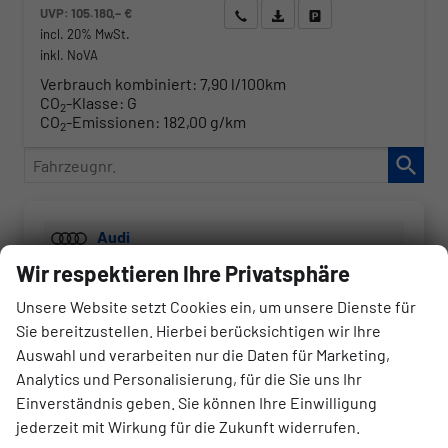
UVP:
105.180,– €
Wir rufen Sie an
Angebot drucken (PDF)
Fahrzeug parken
incl. 20% MwSt.
inkl. NoVA
Verbrauch kombiniert:
7,90 l/100km
CO
-Klasse:
G
2
CO
-Emissionen:
182,00 g/km
2
Fahrzeugnr.
Audi
Wir respektieren Ihre Privatsphäre
A3
A3 Sportback
Unsere Website setzt Cookies ein, um unsere Dienste für
Sie bereitzustellen. Hierbei berücksichtigen wir Ihre
Q3 Sportback
Auswahl und verarbeiten nur die Daten für Marketing,
Q5
Analytics und Personalisierung, für die Sie uns Ihr
Einverständnis geben. Sie können Ihre Einwilligung
Q5 Sportback
jederzeit mit Wirkung für die Zukunft widerrufen.
Q7