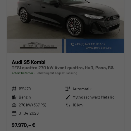
Audi S5 Kombi
TFSI quattro 270 kW Avant quattro, HuD, Pano, B&O, Leder, 20-Zoll, TechPro, sofort
sofort lieferbar
Fahrzeug mit Tageszulassung
Fahrzeugnr.
Getriebe
155479
Automatik
Kraftstoff
Außenfarbe
Benzin
Mythosschwarz Metallic
Leistung
Kilometerstand
270 kW (367 PS)
10 km
01.04.2026
97.970,– €