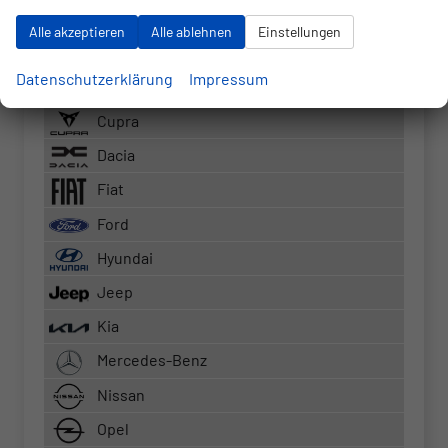
RS3 Sportback
Alle akzeptieren
Alle ablehnen
Einstellungen
S5 Kombi
Datenschutzerklärung
Impressum
BMW
Cupra
Dacia
Fiat
Ford
Hyundai
Jeep
Kia
Mercedes-Benz
Nissan
Opel