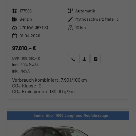
Fahrzeugnr.
Getriebe
177566
Automatik
Kraftstoff
Außenfarbe
Benzin
Mythosschwarz Metallic
Leistung
Kilometerstand
270 kW (367 PS)
10 km
01.04.2026
97.810,– €
UVP:
105.010,– €
Wir rufen Sie an
Angebot drucken (PDF)
Fahrzeug parken
incl. 20% MwSt.
inkl. NoVA
Verbrauch kombiniert:
7,90 l/100km
CO
-Klasse:
G
2
CO
-Emissionen:
180,00 g/km
2