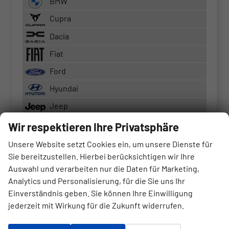
BMW
Cupra
Dacia
Fiat
Ford
Hyundai
Jeep
Kia
Wir respektieren Ihre Privatsphäre
Mercedes-Benz
Unsere Website setzt Cookies ein, um unsere Dienste für
Sie bereitzustellen. Hierbei berücksichtigen wir Ihre
Nissan
Auswahl und verarbeiten nur die Daten für Marketing,
Townstar Lieferwagen
Analytics und Personalisierung, für die Sie uns Ihr
Opel
Einverständnis geben. Sie können Ihre Einwilligung
jederzeit mit Wirkung für die Zukunft widerrufen.
Peugeot
Seat