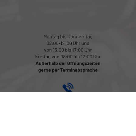
Montag bis Donnerstag
08:00-12:00 Uhr und
von 13:00 bis 17:00 Uhr
Freitag von 08:00 bis 12:00 Uhr
Außerhalb der Öffnungszeiten
gerne per Terminabsprache
Rufen Sie an