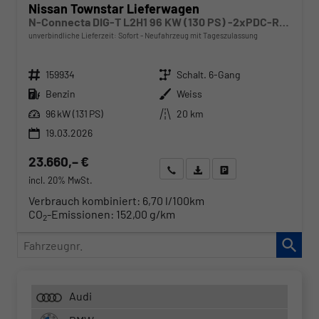
Nissan Townstar Lieferwagen
N-Connecta DIG-T L2H1 96 KW (130 PS) -2xPDC-Rückfahrkamera-Klima-Hecktüren-Sofort
unverbindliche Lieferzeit: Sofort
Neufahrzeug mit Tageszulassung
Fahrzeugnr.
Getriebe
159934
Schalt. 6-Gang
Kraftstoff
Außenfarbe
Benzin
Weiss
Leistung
Kilometerstand
96 kW (131 PS)
20 km
19.03.2026
23.660,– €
Wir rufen Sie an
Angebot drucken (PDF)
Fahrzeug parken
incl. 20% MwSt.
Verbrauch kombiniert:
6,70 l/100km
CO
-Emissionen:
152,00 g/km
2
Fahrzeugnr.
Audi