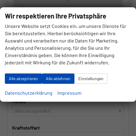
Taigo
Wir respektieren Ihre Privatsphäre
Tayron
Unsere Website setzt Cookies ein, um unsere Dienste für
Tiguan
Sie bereitzustellen. Hierbei berücksichtigen wir Ihre
Touareg
Auswahl und verarbeiten nur die Daten für Marketing,
Analytics und Personalisierung, für die Sie uns Ihr
Touran
Einverständnis geben. Sie können Ihre Einwilligung
jederzeit mit Wirkung für die Zukunft widerrufen.
Marke
Alle akzeptieren
Alle ablehnen
Einstellungen
alles ausgewählt
Datenschutzerklärung
Impressum
Modell
alles ausgewählt
Kraftstoffart