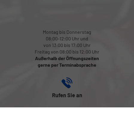
Montag bis Donnerstag
08:00-12:00 Uhr und
von 13:00 bis 17:00 Uhr
Freitag von 08:00 bis 12:00 Uhr
Außerhalb der Öffnungszeiten
gerne per Terminabsprache
Rufen Sie an