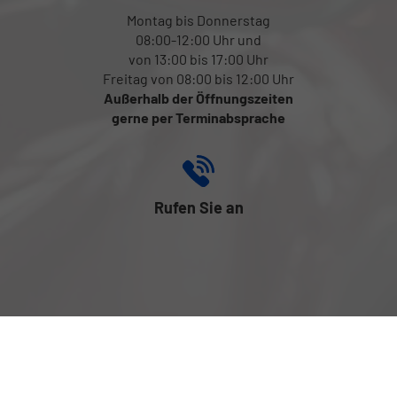
Montag bis Donnerstag
08:00-12:00 Uhr und
von 13:00 bis 17:00 Uhr
Freitag von 08:00 bis 12:00 Uhr
Außerhalb der Öffnungszeiten
gerne per Terminabsprache
Rufen Sie an
+43 (0) 699 131 816 17
Folgen Sie uns