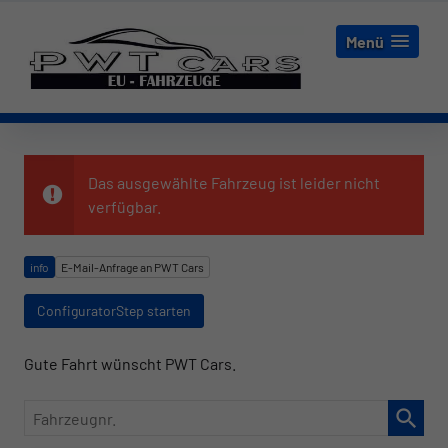
Menü
Das ausgewählte Fahrzeug ist leider nicht
verfügbar.
info
E-Mail-Anfrage an PWT Cars
ConfiguratorStep starten
Gute Fahrt wünscht PWT Cars.
Fahrzeugnr.