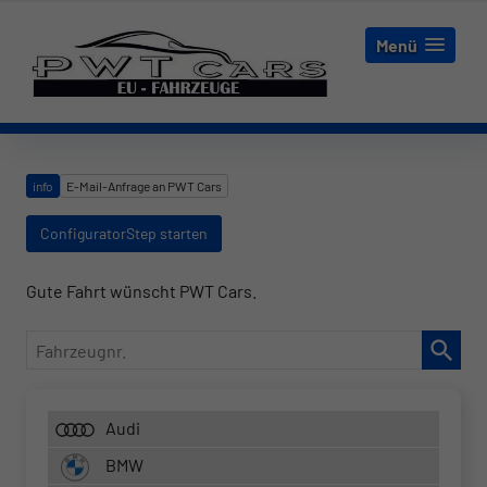
Menü
info
E-Mail-Anfrage an PWT Cars
ConfiguratorStep starten
Gute Fahrt wünscht PWT Cars.
Fahrzeugnr.
Audi
BMW