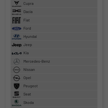
Cupra
Dacia
Fiat
Ford
Hyundai
Jeep
Kia
Mercedes-Benz
Nissan
Opel
Peugeot
Seat
Skoda