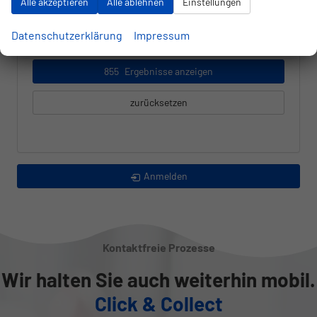
Alle akzeptieren
Alle ablehnen
Einstellungen
alles ausgewählt
Datenschutzerklärung
Impressum
855
Ergebnisse anzeigen
zurücksetzen
Anmelden
Kontaktfreie Prozesse
Wir halten Sie auch weiterhin mobil.
Click & Collect