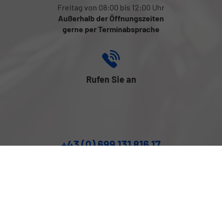
Freitag von 08:00 bis 12:00 Uhr
Außerhalb der Öffnungszeiten
gerne per Terminabsprache
Rufen Sie an
+43 (0) 699 131 816 17
Folgen Sie uns