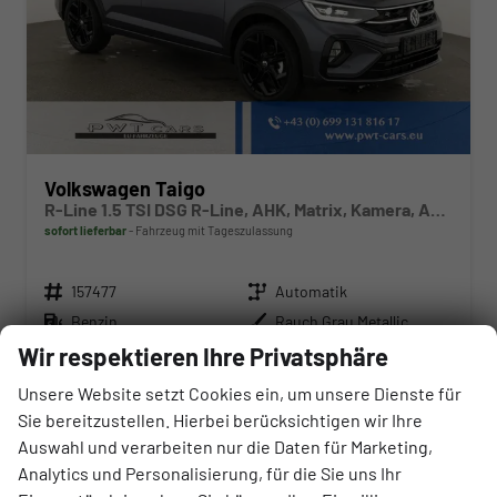
Volkswagen Taigo
R-Line 1.5 TSI DSG R-Line, AHK, Matrix, Kamera, ACC, Winter, 4 J.-Garantie
sofort lieferbar
Fahrzeug mit Tageszulassung
Fahrzeugnr.
Getriebe
157477
Automatik
Kraftstoff
Außenfarbe
Benzin
Rauch Grau Metallic
Leistung
Kilometerstand
Wir respektieren Ihre Privatsphäre
110 kW (150 PS)
10 km
01.04.2026
Unsere Website setzt Cookies ein, um unsere Dienste für
Sie bereitzustellen. Hierbei berücksichtigen wir Ihre
33.550,– €
Auswahl und verarbeiten nur die Daten für Marketing,
UVP:
42.960,– €
Wir rufen Sie an
Angebot drucken (PDF)
Fahrzeug parken
Analytics und Personalisierung, für die Sie uns Ihr
incl. 20% MwSt.