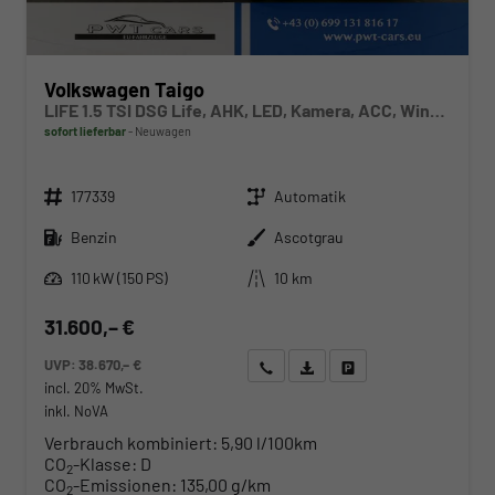
Volkswagen Taigo
LIFE 1.5 TSI DSG Life, AHK, LED, Kamera, ACC, Winter, 17-Zoll
sofort lieferbar
Neuwagen
Fahrzeugnr.
Getriebe
177339
Automatik
Kraftstoff
Außenfarbe
Benzin
Ascotgrau
Leistung
Kilometerstand
110 kW (150 PS)
10 km
31.600,– €
UVP:
38.670,– €
Wir rufen Sie an
Angebot drucken (PDF)
Fahrzeug parken
incl. 20% MwSt.
inkl. NoVA
Verbrauch kombiniert:
5,90 l/100km
CO
-Klasse:
D
2
CO
-Emissionen:
135,00 g/km
2