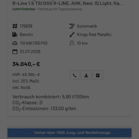
R-Line 1.5 TSI DSG R-LINE, AHK, Navi, IQ.Light, Kamera, ACC, Winter
sofort lieferbar
Fahrzeug mit Tageszulassung
Fahrzeugnr.
Getriebe
176838
Automatik
Kraftstoff
Außenfarbe
Benzin
Kings Red Metallic
Leistung
Kilometerstand
110 kW (150 PS)
10 km
01.07.2026
34.040,– €
UVP:
43.150,– €
Wir rufen Sie an
Angebot drucken (PDF)
Fahrzeug parken
incl. 20% MwSt.
inkl. NoVA
Verbrauch kombiniert:
5,90 l/100km
CO
-Klasse:
D
2
CO
-Emissionen:
133,00 g/km
2