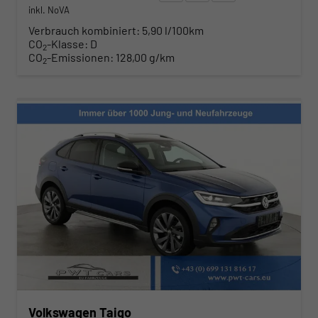
inkl. NoVA
Verbrauch kombiniert:
5,90 l/100km
CO
-Klasse:
D
2
CO
-Emissionen:
128,00 g/km
2
Volkswagen Taigo