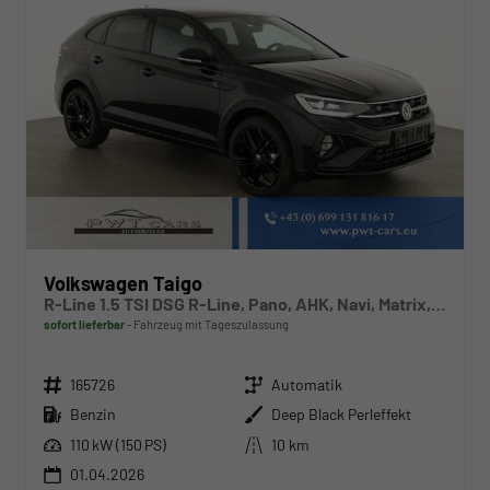
Volkswagen Taigo
R-Line 1.5 TSI DSG R-Line, Pano, AHK, Navi, Matrix, Kamera, ACC, Winter, 4 J.-Garantie
sofort lieferbar
Fahrzeug mit Tageszulassung
Fahrzeugnr.
Getriebe
165726
Automatik
Kraftstoff
Außenfarbe
Benzin
Deep Black Perleffekt
Leistung
Kilometerstand
110 kW (150 PS)
10 km
01.04.2026