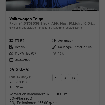
Volkswagen Taigo
R-Line 1.5 TSI DSG Black, AHK, Navi, IQ.Light, IQ.Drive, Kamera, ACC, Winter, 18-Zoll
unverbindliche Lieferzeit:
14 Tage
Fahrzeug mit Tageszulassung
Fahrzeugnr.
Getriebe
176857
Automatik
Kraftstoff
Außenfarbe
Benzin
Rauchgrau Metallic / Dach schwarz
Leistung
Kilometerstand
110 kW (150 PS)
10 km
01.07.2026
34.310,– €
UVP:
44.660,– €
Wir rufen Sie an
Angebot drucken (PDF)
Fahrzeug parken
incl. 20% MwSt.
inkl. NoVA
Verbrauch kombiniert:
6,00 l/100km
CO
-Klasse:
D
2
CO
-Emissionen:
135,00 g/km
2