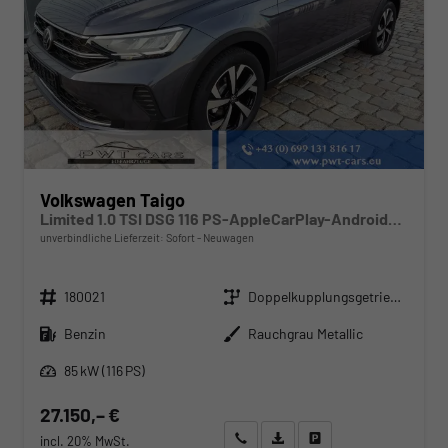
Volkswagen Taigo
Limited 1.0 TSI DSG 116 PS-AppleCarPlay-AndroidAuto-Keyless-2x PDC-Rückfahrkamera-Climatronic-LED-17''Alu-Sofort
unverbindliche Lieferzeit: Sofort
Neuwagen
Fahrzeugnr.
Getriebe
180021
Doppelkupplungsgetriebe (DSG)
Kraftstoff
Außenfarbe
Benzin
Rauchgrau Metallic
Leistung
85 kW (116 PS)
27.150,– €
Wir rufen Sie an
Angebot drucken (PDF)
Fahrzeug parken
incl. 20% MwSt.