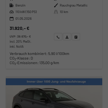
Kraftstoff
Außenfarbe
Benzin
Rauchgrau Metallic
Leistung
Kilometerstand
110 kW (150 PS)
10 km
01.05.2026
31.920,– €
UVP:
38.670,– €
Wir rufen Sie an
Angebot drucken (PDF)
Fahrzeug parken
incl. 20% MwSt.
inkl. NoVA
Verbrauch kombiniert:
5,90 l/100km
CO
-Klasse:
D
2
CO
-Emissionen:
135,00 g/km
2