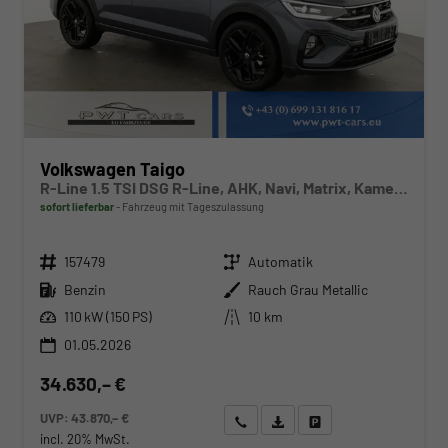
Volkswagen Taigo
R-Line 1.5 TSI DSG R-Line, AHK, Navi, Matrix, Kamera, ACC, Winter, 4 J.-Garantie
sofort lieferbar
Fahrzeug mit Tageszulassung
Fahrzeugnr.
Getriebe
157479
Automatik
Kraftstoff
Außenfarbe
Benzin
Rauch Grau Metallic
Leistung
Kilometerstand
110 kW (150 PS)
10 km
01.05.2026
34.630,– €
UVP:
43.870,– €
Wir rufen Sie an
Angebot drucken (PDF)
Fahrzeug parken
incl. 20% MwSt.