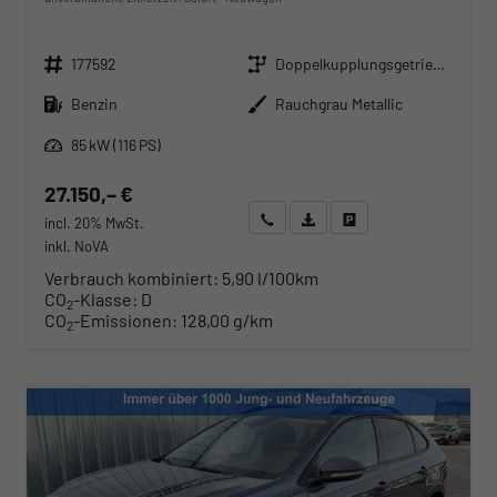
Fahrzeugnr.
Getriebe
177592
Doppelkupplungsgetriebe (DSG)
Kraftstoff
Außenfarbe
Benzin
Rauchgrau Metallic
Leistung
85 kW (116 PS)
27.150,– €
Wir rufen Sie an
Angebot drucken (PDF)
Fahrzeug parken
incl. 20% MwSt.
inkl. NoVA
Verbrauch kombiniert:
5,90 l/100km
CO
-Klasse:
D
2
CO
-Emissionen:
128,00 g/km
2