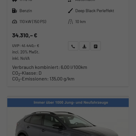
Kraftstoff
Außenfarbe
Benzin
Deep Black Perleffekt
Leistung
Kilometerstand
110 kW (150 PS)
10 km
34.310,– €
UVP:
41.440,– €
Wir rufen Sie an
Angebot drucken (PDF)
Fahrzeug parken
incl. 20% MwSt.
inkl. NoVA
Verbrauch kombiniert:
6,00 l/100km
CO
-Klasse:
D
2
CO
-Emissionen:
135,00 g/km
2