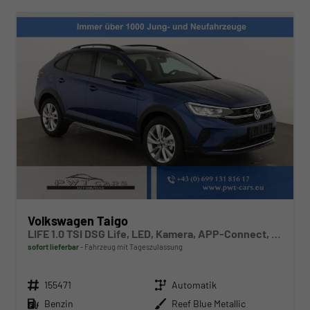
Volkswagen Taigo
LIFE 1.0 TSI DSG Life, LED, Kamera, APP-Connect, Winter, 17-Zoll
sofort lieferbar
Fahrzeug mit Tageszulassung
Fahrzeugnr.
Getriebe
155471
Automatik
Kraftstoff
Außenfarbe
Benzin
Reef Blue Metallic