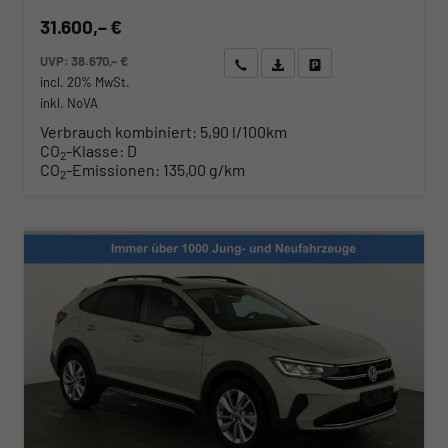
31.600,– €
UVP:
38.670,– €
Wir rufen Sie an
Angebot drucken (PDF)
Fahrzeug parken
incl. 20% MwSt.
inkl. NoVA
Verbrauch kombiniert:
5,90 l/100km
CO
-Klasse:
D
2
CO
-Emissionen:
135,00 g/km
2