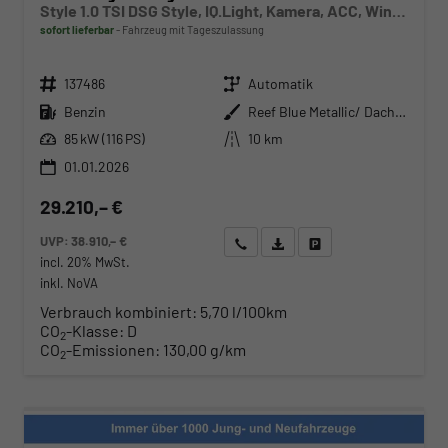
Style 1.0 TSI DSG Style, IQ.Light, Kamera, ACC, Winter, 18-Zoll, 3 J.-Garantie
sofort lieferbar
Fahrzeug mit Tageszulassung
Fahrzeugnr.
Getriebe
137486
Automatik
Kraftstoff
Außenfarbe
Benzin
Reef Blue Metallic/ Dach Schwarz
Leistung
Kilometerstand
85 kW (116 PS)
10 km
01.01.2026
29.210,– €
UVP:
38.910,– €
Wir rufen Sie an
Angebot drucken (PDF)
Fahrzeug parken
incl. 20% MwSt.
inkl. NoVA
Verbrauch kombiniert:
5,70 l/100km
CO
-Klasse:
D
2
CO
-Emissionen:
130,00 g/km
2