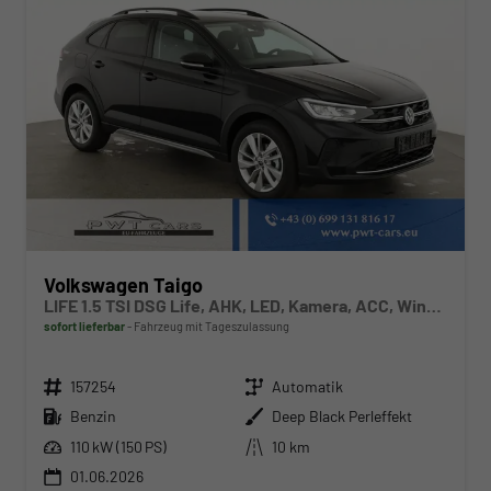
Volkswagen Taigo
LIFE 1.5 TSI DSG Life, AHK, LED, Kamera, ACC, Winter, 17-Zoll
sofort lieferbar
Fahrzeug mit Tageszulassung
Fahrzeugnr.
Getriebe
157254
Automatik
Kraftstoff
Außenfarbe
Benzin
Deep Black Perleffekt
Leistung
Kilometerstand
110 kW (150 PS)
10 km
01.06.2026