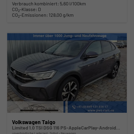
Verbrauch kombiniert:
5,60 l/100km
CO
-Klasse:
D
2
CO
-Emissionen:
128,00 g/km
2
Volkswagen Taigo
Limited 1.0 TSI DSG 116 PS-AppleCarPlay-AndroidAuto-Keyless-2x PDC-Rückfahrkamera-Climatronic-LED-17''Alu-Sofort
unverbindliche Lieferzeit: Sofort
Neuwagen