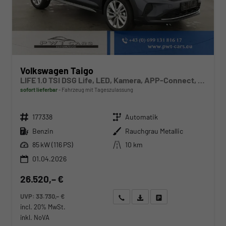
Volkswagen Taigo
LIFE 1.0 TSI DSG Life, LED, Kamera, APP-Connect, Winter, 17-Zoll
sofort lieferbar
Fahrzeug mit Tageszulassung
Fahrzeugnr.
Getriebe
177338
Automatik
Kraftstoff
Außenfarbe
Benzin
Rauchgrau Metallic
Leistung
Kilometerstand
85 kW (116 PS)
10 km
01.04.2026
26.520,– €
UVP:
33.730,– €
Wir rufen Sie an
Angebot drucken (PDF)
Fahrzeug parken
incl. 20% MwSt.
inkl. NoVA