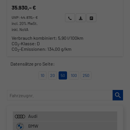
35.930,– €
UVP:
44.870,– €
Wir rufen Sie an
Angebot drucken (PDF)
Fahrzeug parken
incl. 20% MwSt.
inkl. NoVA
Verbrauch kombiniert:
5,90 l/100km
CO
-Klasse:
D
2
CO
-Emissionen:
134,00 g/km
2
Datensätze pro Seite:
10
20
50
100
250
Fahrzeugnr.
Audi
BMW