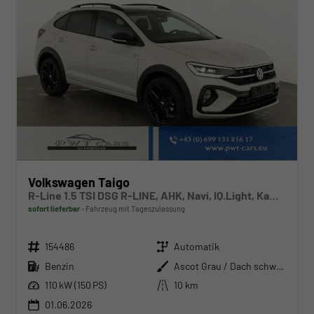
Volkswagen Taigo
R-Line 1.5 TSI DSG R-LINE, AHK, Navi, IQ.Light, Kamera, ACC, Winter
sofort lieferbar
Fahrzeug mit Tageszulassung
Fahrzeugnr.
Getriebe
154486
Automatik
Kraftstoff
Außenfarbe
Benzin
Ascot Grau / Dach schwarz
Leistung
Kilometerstand
110 kW (150 PS)
10 km
01.06.2026