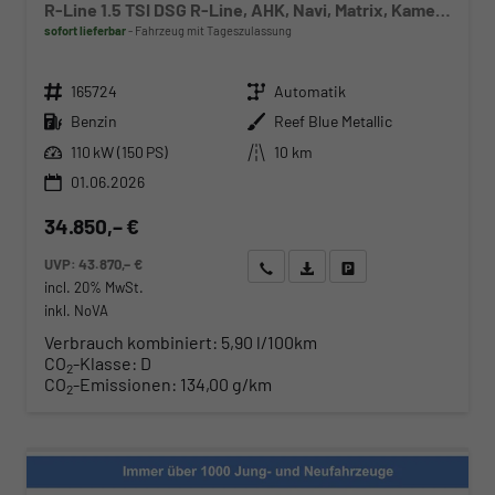
R-Line 1.5 TSI DSG R-Line, AHK, Navi, Matrix, Kamera, ACC, Winter, 4 J.-Garantie
sofort lieferbar
Fahrzeug mit Tageszulassung
Fahrzeugnr.
Getriebe
165724
Automatik
Kraftstoff
Außenfarbe
Benzin
Reef Blue Metallic
Leistung
Kilometerstand
110 kW (150 PS)
10 km
01.06.2026
34.850,– €
UVP:
43.870,– €
Wir rufen Sie an
Angebot drucken (PDF)
Fahrzeug parken
incl. 20% MwSt.
inkl. NoVA
Verbrauch kombiniert:
5,90 l/100km
CO
-Klasse:
D
2
CO
-Emissionen:
134,00 g/km
2