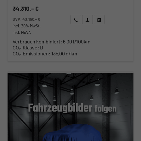
34.310,– €
UVP:
43.150,– €
Wir rufen Sie an
Angebot drucken (PDF)
Fahrzeug parken
incl. 20% MwSt.
inkl. NoVA
Verbrauch kombiniert:
6,00 l/100km
CO
-Klasse:
D
2
CO
-Emissionen:
135,00 g/km
2