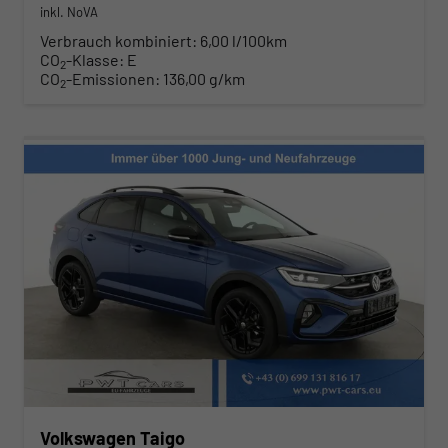
inkl. NoVA
Verbrauch kombiniert:
6,00 l/100km
CO
-Klasse:
E
2
CO
-Emissionen:
136,00 g/km
2
Volkswagen Taigo