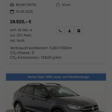
Leistung
Kilometerstand
85 kW (116 PS)
10 km
01.06.2026
26.520,– €
UVP:
33.730,– €
Wir rufen Sie an
Angebot drucken (PDF)
Fahrzeug parken
incl. 20% MwSt.
inkl. NoVA
Verbrauch kombiniert:
5,60 l/100km
CO
-Klasse:
D
2
CO
-Emissionen:
128,00 g/km
2