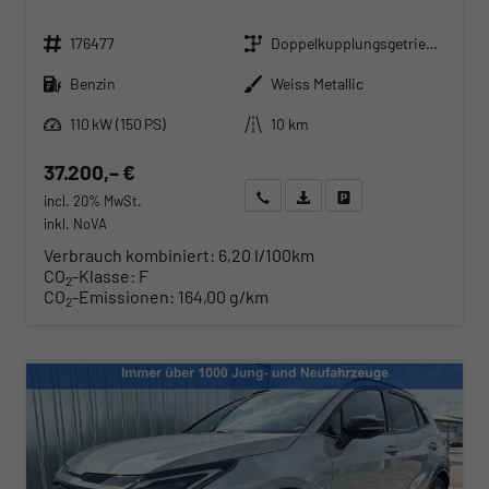
Fahrzeugnr.
Getriebe
176477
Doppelkupplungsgetriebe (DSG)
Kraftstoff
Außenfarbe
Benzin
Weiss Metallic
Leistung
Kilometerstand
110 kW (150 PS)
10 km
37.200,– €
Wir rufen Sie an
Angebot drucken (PDF)
Fahrzeug parken
incl. 20% MwSt.
inkl. NoVA
Verbrauch kombiniert:
6,20 l/100km
CO
-Klasse:
F
2
CO
-Emissionen:
164,00 g/km
2