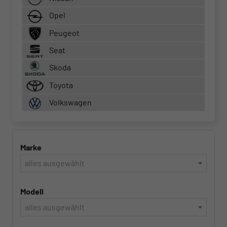
Opel
Peugeot
Seat
Skoda
Toyota
Volkswagen
Marke
alles ausgewählt
Modell
alles ausgewählt