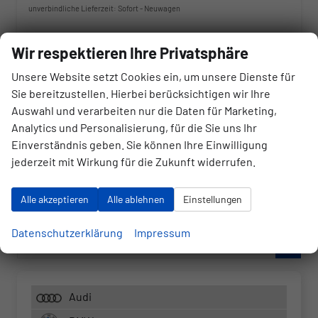
unverbindliche Lieferzeit: Sofort
Neuwagen
Fahrzeugnr.
Getriebe
Wir respektieren Ihre Privatsphäre
178305
Automatik
Kraftstoff
Außenfarbe
Unsere Website setzt Cookies ein, um unsere Dienste für
Benzin
Schwarz Metallic
Sie bereitzustellen. Hierbei berücksichtigen wir Ihre
Leistung
Kilometerstand
132 kW (179 PS)
10 km
Auswahl und verarbeiten nur die Daten für Marketing,
Analytics und Personalisierung, für die Sie uns Ihr
43.630,– €
Einverständnis geben. Sie können Ihre Einwilligung
Wir rufen Sie an
Angebot drucken (PDF)
Fahrzeug parken
incl. 20% MwSt.
jederzeit mit Wirkung für die Zukunft widerrufen.
inkl. NoVA
Verbrauch kombiniert:
7,30 l/100km
Alle akzeptieren
Alle ablehnen
Einstellungen
CO
-Klasse:
G
2
CO
-Emissionen:
177,00 g/km
2
Datenschutzerklärung
Impressum
Fahrzeugnr.
Audi