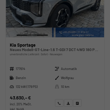
Kia Sportage
Neues Modell-GT-Line-1.6 T-GDI 7 DCT 4WD 180 PS-Navi-Sitzheizung vorne und hinten-elektrische Sitze-18" LM Felgen-Sofort
unverbindliche Lieferzeit: Sofort
Neuwagen
Fahrzeugnr.
Getriebe
177614
Automatik
Kraftstoff
Außenfarbe
Benzin
Wolfgrau
Leistung
Kilometerstand
132 kW (179 PS)
10 km
43.630,– €
Wir rufen Sie an
Angebot drucken (PDF)
Fahrzeug parken
incl. 20% MwSt.
inkl. NoVA