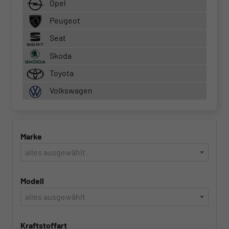
Opel
Peugeot
Seat
Skoda
Toyota
Volkswagen
Marke
alles ausgewählt
Modell
alles ausgewählt
Kraftstoffart