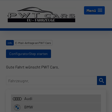
Menü
info
E-Mail-Anfrage an PWT Cars
ConfiguratorStep starten
Gute Fahrt wünscht PWT Cars.
Fahrzeugnr.
Audi
BMW