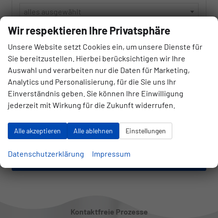
alles ausgewählt
Wir respektieren Ihre Privatsphäre
Getriebeart
Unsere Website setzt Cookies ein, um unsere Dienste für
alles ausgewählt
Sie bereitzustellen. Hierbei berücksichtigen wir Ihre
Auswahl und verarbeiten nur die Daten für Marketing,
Analytics und Personalisierung, für die Sie uns Ihr
717
Ergebnisse anzeigen
Einverständnis geben. Sie können Ihre Einwilligung
jederzeit mit Wirkung für die Zukunft widerrufen.
zurücksetzen
Alle akzeptieren
Alle ablehnen
Einstellungen
Datenschutzerklärung
Impressum
Anmelden
Kontaktfreie Prozesse