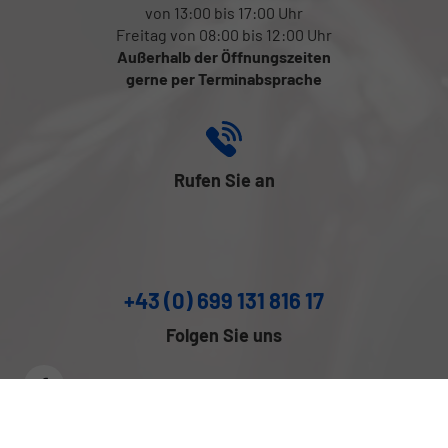
von 13:00 bis 17:00 Uhr
Freitag von 08:00 bis 12:00 Uhr
Außerhalb der Öffnungszeiten
gerne per Terminabsprache
Rufen Sie an
+43 (0) 699 131 816 17
Folgen Sie uns