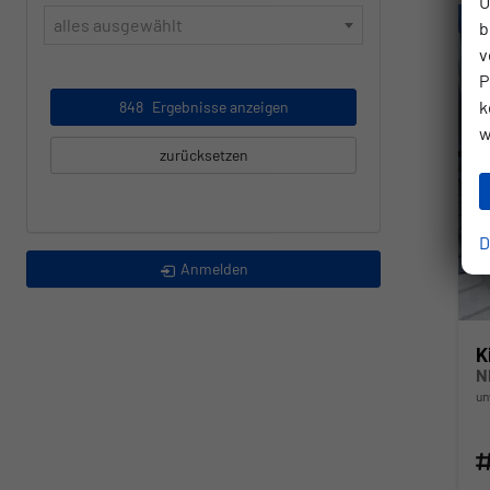
U
alles ausgewählt
b
v
P
k
848
Ergebnisse anzeigen
w
zurücksetzen
D
Anmelden
K
un
Fahr