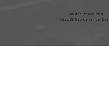
Mauthausener Str.78
4222 St. Georgen an der Gu
Weitere Informationen zum offiziellen Kraftsto
über den offiziellen Kraftstoffverbrauch, die of