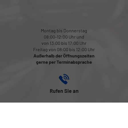
Montag bis Donnerstag
08:00-12:00 Uhr und
von 13:00 bis 17:00 Uhr
Freitag von 08:00 bis 12:00 Uhr
Außerhalb der Öffnungszeiten
gerne per Terminabsprache
Rufen Sie an