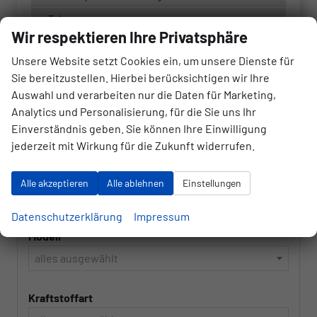
Taigo
Wir respektieren Ihre Privatsphäre
Tayron
Unsere Website setzt Cookies ein, um unsere Dienste für
Tiguan
Sie bereitzustellen. Hierbei berücksichtigen wir Ihre
Touareg
Auswahl und verarbeiten nur die Daten für Marketing,
Analytics und Personalisierung, für die Sie uns Ihr
Touran
Einverständnis geben. Sie können Ihre Einwilligung
jederzeit mit Wirkung für die Zukunft widerrufen.
Marke
Alle akzeptieren
Alle ablehnen
Einstellungen
alles ausgewählt
Datenschutzerklärung
Impressum
Modell
alles ausgewählt
Kraftstoffart