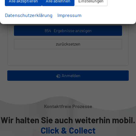
Alle akzeptieren
Alle ablehnen
Einstellungen
alles ausgewählt
Datenschutzerklärung
Impressum
854
Ergebnisse anzeigen
zurücksetzen
Anmelden
Kontaktfreie Prozesse
Wir halten Sie auch weiterhin mobil.
Click & Collect