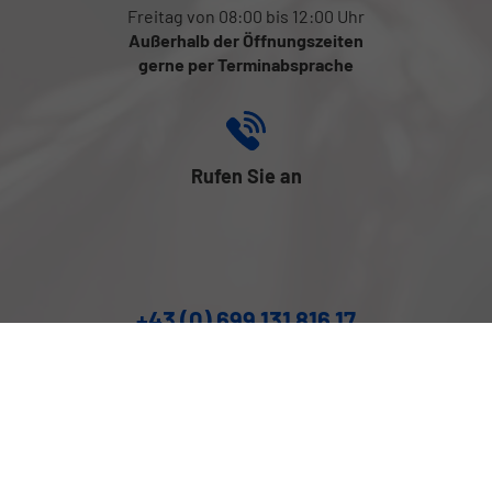
Freitag von 08:00 bis 12:00 Uhr
Außerhalb der Öffnungszeiten
gerne per Terminabsprache
Rufen Sie an
+43 (0) 699 131 816 17
Folgen Sie uns