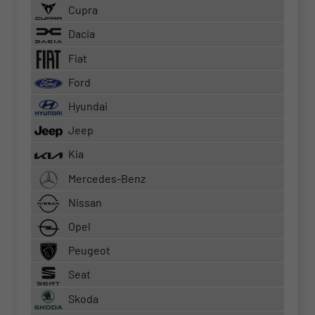
Cupra
Dacia
Fiat
Ford
Hyundai
Jeep
Kia
Mercedes-Benz
Nissan
Opel
Peugeot
Seat
Skoda