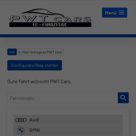
Menü
info
E-Mail-Anfrage an PWT Cars
ConfiguratorStep starten
Gute Fahrt wünscht PWT Cars.
Fahrzeugnr.
Audi
BMW