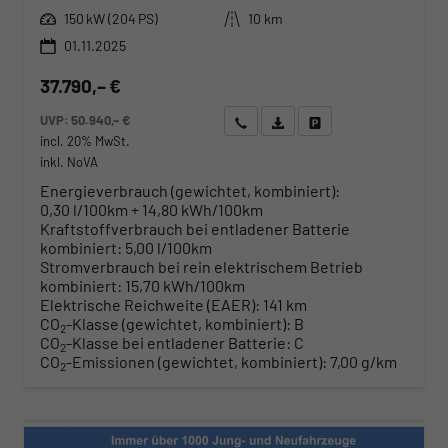
Leistung
Kilometerstand
150 kW (204 PS)
10 km
01.11.2025
37.790,– €
UVP:
50.940,– €
Wir rufen Sie an
Angebot drucken (PDF)
Fahrzeug parken
incl. 20% MwSt.
inkl. NoVA
Energieverbrauch (gewichtet, kombiniert):
0,30 l/100km + 14,80 kWh/100km
Kraftstoffverbrauch bei entladener Batterie
kombiniert:
5,00 l/100km
Stromverbrauch bei rein elektrischem Betrieb
kombiniert:
15,70 kWh/100km
Elektrische Reichweite (EAER):
141 km
CO
-Klasse (gewichtet, kombiniert):
B
2
CO
-Klasse bei entladener Batterie:
C
2
CO
-Emissionen (gewichtet, kombiniert):
7,00 g/km
2