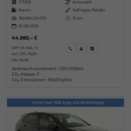
Fahrzeugnr.
Getriebe
177309
Automatik
Kraftstoff
Außenfarbe
Benzin
Delfingrau Metallic
Leistung
Kilometerstand
150 kW (204 PS)
10 km
01.08.2026
44.980,– €
UVP:
51.340,– €
Wir rufen Sie an
Angebot drucken (PDF)
Fahrzeug parken
incl. 20% MwSt.
inkl. NoVA
Verbrauch kombiniert:
7,00 l/100km
CO
-Klasse:
F
2
CO
-Emissionen:
159,00 g/km
2