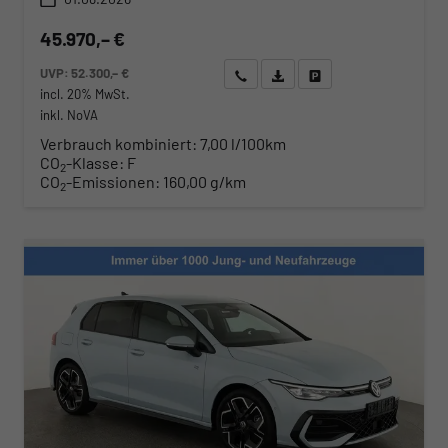
45.970,– €
UVP:
52.300,– €
Wir rufen Sie an
Angebot drucken (PDF)
Fahrzeug parken
incl. 20% MwSt.
inkl. NoVA
Verbrauch kombiniert:
7,00 l/100km
CO
-Klasse:
F
2
CO
-Emissionen:
160,00 g/km
2