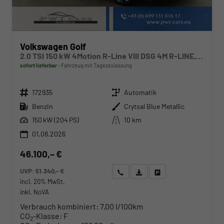
Volkswagen Golf
2.0 TSI 150 kW 4Motion R-Line VIII DSG 4M R-LINE, LED-Plus, 18-Zoll, Side, Kamera, Winter, 3 J.-Garantie
sofort lieferbar
Fahrzeug mit Tageszulassung
Fahrzeugnr.
Getriebe
172935
Automatik
Kraftstoff
Außenfarbe
Benzin
Crytsal Blue Metallic
Leistung
Kilometerstand
150 kW (204 PS)
10 km
01.08.2026
46.100,– €
UVP:
51.340,– €
Wir rufen Sie an
Angebot drucken (PDF)
Fahrzeug parken
incl. 20% MwSt.
inkl. NoVA
Verbrauch kombiniert:
7,00 l/100km
CO
-Klasse:
F
2