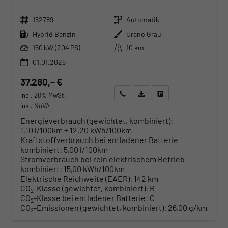
Fahrzeugnr.
Getriebe
152789
Automatik
Kraftstoff
Außenfarbe
Hybrid Benzin
Urano Grau
Leistung
Kilometerstand
150 kW (204 PS)
10 km
01.01.2026
37.280,– €
Wir rufen Sie an
Angebot drucken (PDF)
Fahrzeug parken
incl. 20% MwSt.
inkl. NoVA
Energieverbrauch (gewichtet, kombiniert):
1,10 l/100km + 12,20 kWh/100km
Kraftstoffverbrauch bei entladener Batterie
kombiniert:
5,00 l/100km
Stromverbrauch bei rein elektrischem Betrieb
kombiniert:
15,00 kWh/100km
Elektrische Reichweite (EAER):
142 km
CO
-Klasse (gewichtet, kombiniert):
B
2
CO
-Klasse bei entladener Batterie:
C
2
CO
-Emissionen (gewichtet, kombiniert):
26,00 g/km
2