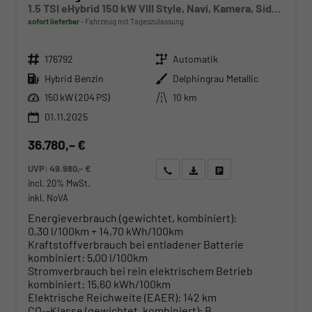
1.5 TSI eHybrid 150 kW VIII Style, Navi, Kamera, Side, LED-Plus
sofort lieferbar
Fahrzeug mit Tageszulassung
Fahrzeugnr.
Getriebe
176792
Automatik
Kraftstoff
Außenfarbe
Hybrid Benzin
Delphingrau Metallic
Leistung
Kilometerstand
150 kW (204 PS)
10 km
01.11.2025
36.780,– €
UVP:
49.980,– €
Wir rufen Sie an
Angebot drucken (PDF)
Fahrzeug parken
incl. 20% MwSt.
inkl. NoVA
Energieverbrauch (gewichtet, kombiniert):
0,30 l/100km + 14,70 kWh/100km
Kraftstoffverbrauch bei entladener Batterie
kombiniert:
5,00 l/100km
Stromverbrauch bei rein elektrischem Betrieb
kombiniert:
15,60 kWh/100km
Elektrische Reichweite (EAER):
142 km
CO
-Klasse (gewichtet, kombiniert):
B