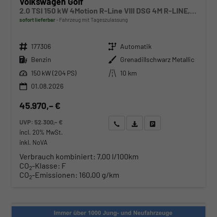
Volkswagen Golf
2.0 TSI 150 kW 4Motion R-Line VIII DSG 4M R-LINE, AHK, LED-Plus, 18-Zoll, Side, Kamera, Winter, 3 J.-Garantie
sofort lieferbar
Fahrzeug mit Tageszulassung
Fahrzeugnr.
Getriebe
177306
Automatik
Kraftstoff
Außenfarbe
Benzin
Grenadillschwarz Metallic
Leistung
Kilometerstand
150 kW (204 PS)
10 km
01.08.2026
45.970,– €
UVP:
52.300,– €
Wir rufen Sie an
Angebot drucken (PDF)
Fahrzeug parken
incl. 20% MwSt.
inkl. NoVA
Verbrauch kombiniert:
7,00 l/100km
CO
-Klasse:
F
2
CO
-Emissionen:
160,00 g/km
2