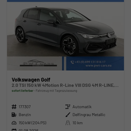
Volkswagen Golf
2.0 TSI 150 kW 4Motion R-Line VIII DSG 4M R-LINE, AHK, LED-Plus, 18-Zoll, Side, Kamera, Winter, 3 J.-Garantie
sofort lieferbar
Fahrzeug mit Tageszulassung
Fahrzeugnr.
Getriebe
177307
Automatik
Kraftstoff
Außenfarbe
Benzin
Delfingrau Metallic
Leistung
Kilometerstand
150 kW (204 PS)
10 km
01.08.2026