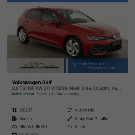
Volkswagen Golf
2.0 TSI 195 kW GTI VIII DSG, Navi, Side, IQ.Light, Kamera, Winter
sofort lieferbar
Fahrzeug mit Tageszulassung
Fahrzeugnr.
Getriebe
150297
Automatik
Kraftstoff
Außenfarbe
Benzin
Kings Red Metallic
Leistung
Kilometerstand
195 kW (265 PS)
10 km
01.01.2026