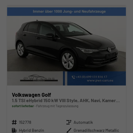
Volkswagen Golf
1.5 TSI eHybrid 150 kW VIII Style, AHK, Navi, Kamera, Side, LED-Plus
sofort lieferbar
Fahrzeug mit Tageszulassung
Fahrzeugnr.
Getriebe
152778
Automatik
Kraftstoff
Außenfarbe
Hybrid Benzin
Grenadillschwarz Metallic