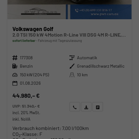
Volkswagen Golf
2.0 TSI 150 kW 4Motion R-Line VIII DSG 4M R-LINE, LED-Plus, 18-Zoll, Side, Kamera, Winter, 3 J.-Garantie
sofort lieferbar
Fahrzeug mit Tageszulassung
Fahrzeugnr.
Getriebe
177308
Automatik
Kraftstoff
Außenfarbe
Benzin
Grenadillschwarz Metallic
Leistung
Kilometerstand
150 kW (204 PS)
10 km
01.08.2026
44.980,– €
UVP:
51.340,– €
Wir rufen Sie an
Angebot drucken (PDF)
Fahrzeug parken
incl. 20% MwSt.
inkl. NoVA
Verbrauch kombiniert:
7,00 l/100km
CO
-Klasse:
F
2