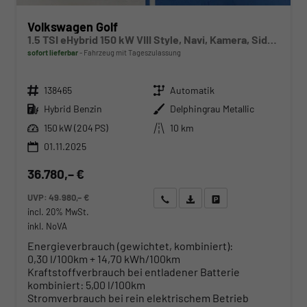
Volkswagen Golf
1.5 TSI eHybrid 150 kW VIII Style, Navi, Kamera, Side, LED-Plus
sofort lieferbar
Fahrzeug mit Tageszulassung
Fahrzeugnr.
Getriebe
138465
Automatik
Kraftstoff
Außenfarbe
Hybrid Benzin
Delphingrau Metallic
Leistung
Kilometerstand
150 kW (204 PS)
10 km
01.11.2025
36.780,– €
UVP:
49.980,– €
Wir rufen Sie an
Angebot drucken (PDF)
Fahrzeug parken
incl. 20% MwSt.
inkl. NoVA
Energieverbrauch (gewichtet, kombiniert):
0,30 l/100km + 14,70 kWh/100km
Kraftstoffverbrauch bei entladener Batterie
kombiniert:
5,00 l/100km
Stromverbrauch bei rein elektrischem Betrieb