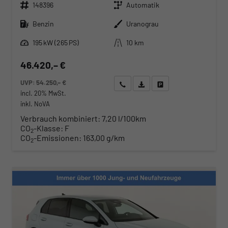
Fahrzeugnr.
Getriebe
148396
Automatik
Kraftstoff
Außenfarbe
Benzin
Uranograu
Leistung
Kilometerstand
195 kW (265 PS)
10 km
46.420,– €
UVP:
54.250,– €
Wir rufen Sie an
Angebot drucken (PDF)
Fahrzeug parken
incl. 20% MwSt.
inkl. NoVA
Verbrauch kombiniert:
7,20 l/100km
CO
-Klasse:
F
2
CO
-Emissionen:
163,00 g/km
2