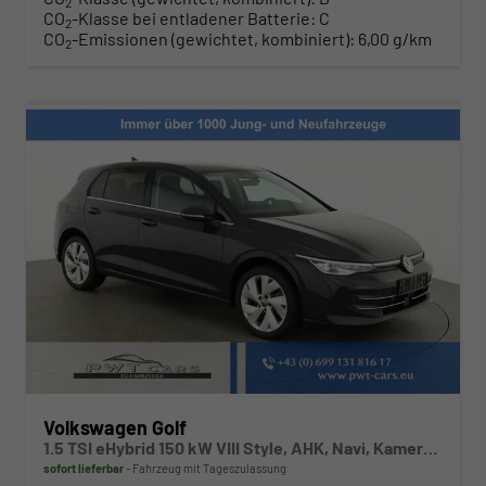
2
CO
-Klasse bei entladener Batterie:
C
2
CO
-Emissionen (gewichtet, kombiniert):
6,00 g/km
2
Volkswagen Golf
1.5 TSI eHybrid 150 kW VIII Style, AHK, Navi, Kamera, Side, LED-Plus
sofort lieferbar
Fahrzeug mit Tageszulassung