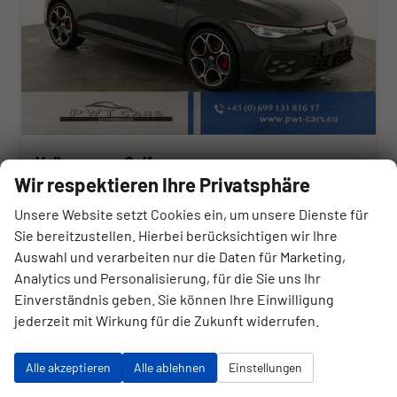
Volkswagen Golf
2.0 TSI 195 kW GTI VIII DSG, Navi, Side, Matrix, Kamera, Winter, 19-Zoll
Wir respektieren Ihre Privatsphäre
sofort lieferbar
Neuwagen
Unsere Website setzt Cookies ein, um unsere Dienste für
Sie bereitzustellen. Hierbei berücksichtigen wir Ihre
Fahrzeugnr.
Getriebe
176793
Automatik
Auswahl und verarbeiten nur die Daten für Marketing,
Kraftstoff
Außenfarbe
Analytics und Personalisierung, für die Sie uns Ihr
Benzin
Uranograu
Einverständnis geben. Sie können Ihre Einwilligung
Leistung
Kilometerstand
195 kW (265 PS)
10 km
jederzeit mit Wirkung für die Zukunft widerrufen.
45.300,– €
Alle akzeptieren
Alle ablehnen
Einstellungen
UVP:
54.250,– €
Wir rufen Sie an
Angebot drucken (PDF)
Fahrzeug parken