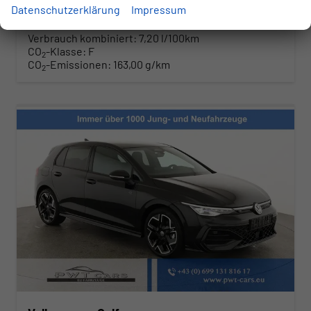
incl. 20% MwSt.
Datenschutzerklärung
Impressum
inkl. NoVA
Verbrauch kombiniert:
7,20 l/100km
CO
-Klasse:
F
2
CO
-Emissionen:
163,00 g/km
2