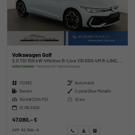
Volkswagen Golf
2.0 TSI 150 kW 4Motion R-Line VIII DSG 4M R-LINE, AHK, LED-Plus, 18-Zoll, Side, Kamera, Winter, 3 J.-Garantie
sofort lieferbar
Fahrzeug mit Tageszulassung
Fahrzeugnr.
Getriebe
172932
Automatik
Kraftstoff
Außenfarbe
Benzin
Crystal Blue Metallic
Leistung
Kilometerstand
150 kW (204 PS)
10 km
01.08.2026
47.080,– €
UVP:
52.300,– €
Wir rufen Sie an
Angebot drucken (PDF)
Fahrzeug parken