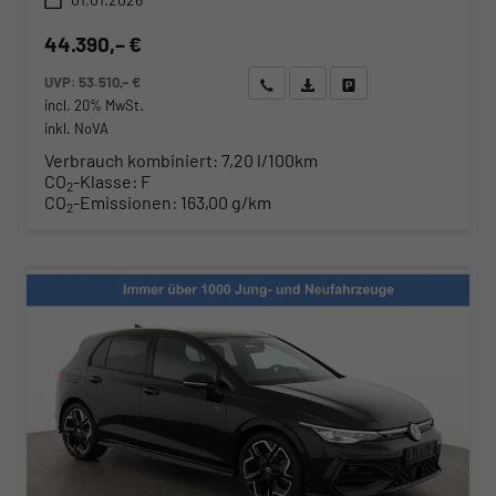
44.390,– €
UVP:
53.510,– €
Wir rufen Sie an
Angebot drucken (PDF)
Fahrzeug parken
incl. 20% MwSt.
inkl. NoVA
Verbrauch kombiniert:
7,20 l/100km
CO
-Klasse:
F
2
CO
-Emissionen:
163,00 g/km
2