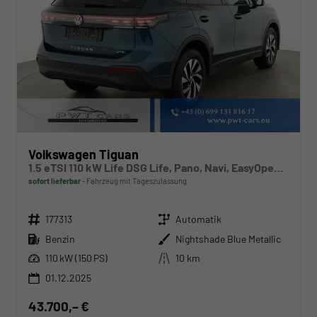
Volkswagen Tiguan
1.5 eTSI 110 kW Life DSG Life, Pano, Navi, EasyOpen, LED-Plus, 5 J.-Garantie
sofort lieferbar
Fahrzeug mit Tageszulassung
Fahrzeugnr.
Getriebe
177313
Automatik
Kraftstoff
Außenfarbe
Benzin
Nightshade Blue Metallic
Leistung
Kilometerstand
110 kW (150 PS)
10 km
01.12.2025
43.700,– €