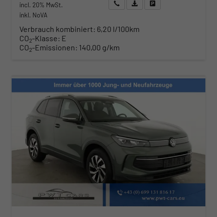
Wir rufen Sie an
Angebot drucken (PDF)
Fahrzeug parken
incl. 20% MwSt.
inkl. NoVA
Verbrauch kombiniert:
6,20 l/100km
CO
-Klasse:
E
2
CO
-Emissionen:
140,00 g/km
2