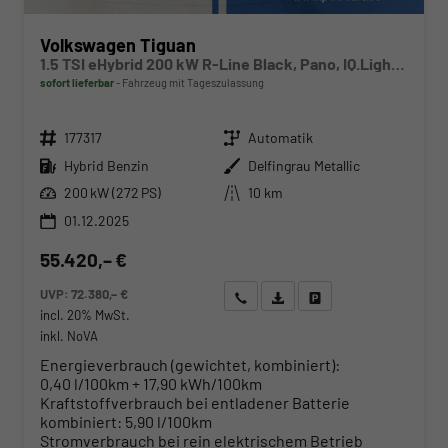
Volkswagen Tiguan
1.5 TSI eHybrid 200 kW R-Line Black, Pano, IQ.Light, 20-Zoll, AHK, AreaView
sofort lieferbar
Fahrzeug mit Tageszulassung
Fahrzeugnr.
Getriebe
177317
Automatik
Kraftstoff
Außenfarbe
Hybrid Benzin
Delfingrau Metallic
Leistung
Kilometerstand
200 kW (272 PS)
10 km
01.12.2025
55.420,– €
UVP:
72.380,– €
Wir rufen Sie an
Angebot drucken (PDF)
Fahrzeug parken
incl. 20% MwSt.
inkl. NoVA
Energieverbrauch (gewichtet, kombiniert):
0,40 l/100km + 17,90 kWh/100km
Kraftstoffverbrauch bei entladener Batterie
kombiniert:
5,90 l/100km
Stromverbrauch bei rein elektrischem Betrieb