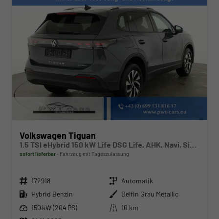
Volkswagen Tiguan
1.5 TSI eHybrid 150 kW Life DSG Life, AHK, Navi, Side, easyOpen, Winter
sofort lieferbar
Fahrzeug mit Tageszulassung
Fahrzeugnr.
Getriebe
172918
Automatik
Kraftstoff
Außenfarbe
Hybrid Benzin
Delfin Grau Metallic
Leistung
Kilometerstand
150 kW (204 PS)
10 km