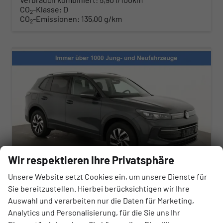
CO
-Klasse:
D
2
CO
-Emissionen:
135,00 g/km
2
Wir respektieren Ihre Privatsphäre
Unsere Website setzt Cookies ein, um unsere Dienste für
Sie bereitzustellen. Hierbei berücksichtigen wir Ihre
Volkswagen Tiguan
Auswahl und verarbeiten nur die Daten für Marketing,
1.5 eTSI 110 kW Life DSG Life, AHK, easyOpen, Kamera, 5-J Garantie
Analytics und Personalisierung, für die Sie uns Ihr
sofort lieferbar
Fahrzeug mit Tageszulassung