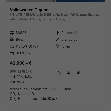
Volkswagen Tiguan
1.5 eTSI 110 kW Life DSG Life, Navi, AHK, easyOpen, LED-Plus, Kamera
sofort lieferbar
Fahrzeug mit Tageszulassung
Fahrzeugnr.
Getriebe
128908
Automatik
Kraftstoff
Außenfarbe
Benzin
Uranograu
Leistung
Kilometerstand
110 kW (150 PS)
10 km
01.09.2025
42.090,– €
UVP:
52.580,– €
Wir rufen Sie an
Angebot drucken (PDF)
Fahrzeug parken
incl. 20% MwSt.
inkl. NoVA
Verbrauch kombiniert:
5,90 l/100km
CO
-Klasse:
D
2
CO
-Emissionen:
135,00 g/km
2