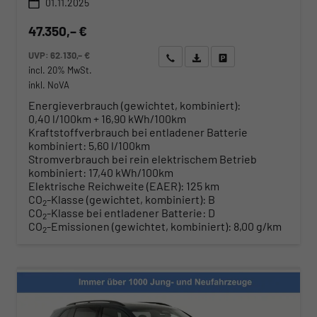
01.11.2025
47.350,– €
UVP:
62.130,– €
Wir rufen Sie an
Angebot drucken (PDF)
Fahrzeug parken
incl. 20% MwSt.
inkl. NoVA
Energieverbrauch (gewichtet, kombiniert):
0,40 l/100km + 16,90 kWh/100km
Kraftstoffverbrauch bei entladener Batterie
kombiniert:
5,60 l/100km
Stromverbrauch bei rein elektrischem Betrieb
kombiniert:
17,40 kWh/100km
Elektrische Reichweite (EAER):
125 km
CO
-Klasse (gewichtet, kombiniert):
B
2
CO
-Klasse bei entladener Batterie:
D
2
CO
-Emissionen (gewichtet, kombiniert):
8,00 g/km
2