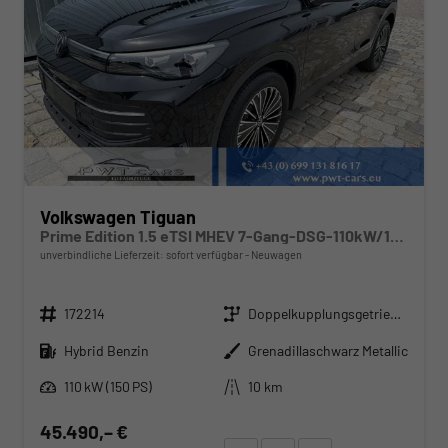
Volkswagen Tiguan
Prime Edition 1.5 eTSI MHEV 7-Gang-DSG-110kW/150PS-elektr. AHK-USB-AndroidAuto&AppleCarPlay-DAB-Bluetooth-ACC inkl. Travelassistent-3-Zonen-Klima-SHZ-LED-Fernlichtassist.-360°Kamera-2xPDC-WINTER-SUNSET-ALU18"-Ambientelicht-sofort verfügbar
unverbindliche Lieferzeit: sofort verfügbar
Neuwagen
Fahrzeugnr.
Getriebe
172214
Doppelkupplungsgetriebe (DSG)
Kraftstoff
Außenfarbe
Hybrid Benzin
Grenadillaschwarz Metallic
Leistung
Kilometerstand
110 kW (150 PS)
10 km
45.490,– €