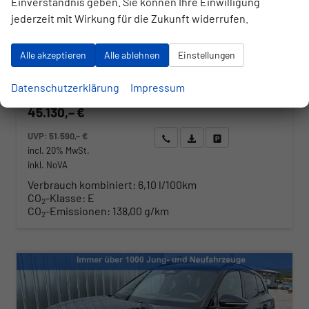
Einverständnis geben. Sie können Ihre Einwilligung
jederzeit mit Wirkung für die Zukunft widerrufen.
Fahrzeugnr.
Getriebe
177323
Automatik
Kraftstoff
Außenfarbe
Benzin
Delfin Grau Metallic
Alle akzeptieren
Alle ablehnen
Einstellungen
Leistung
Kilometerstand
110 kW (150 PS)
10 km
01.06.2026
Datenschutzerklärung
Impressum
45.130,– €
UVP:
51.590,– €
Wir rufen Sie an
Angebot drucken (PDF)
Fahrzeug parken
incl. 20% MwSt.
inkl. NoVA
Verbrauch kombiniert:
6,10 l/100km
CO
-Klasse:
E
2
CO
-Emissionen:
138,00 g/km
2