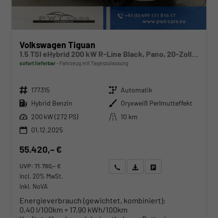
Volkswagen Tiguan
1.5 TSI eHybrid 200 kW R-Line Black, Pano, 20-Zoll, AHK, AreaView
sofort lieferbar
Fahrzeug mit Tageszulassung
Fahrzeugnr.
Getriebe
177315
Automatik
Kraftstoff
Außenfarbe
Hybrid Benzin
Oryxweiß Perlmutteffekt
Leistung
Kilometerstand
200 kW (272 PS)
10 km
01.12.2025
55.420,– €
UVP:
71.790,– €
Wir rufen Sie an
Angebot drucken (PDF)
Fahrzeug parken
incl. 20% MwSt.
inkl. NoVA
Energieverbrauch (gewichtet, kombiniert):
0,40 l/100km + 17,90 kWh/100km