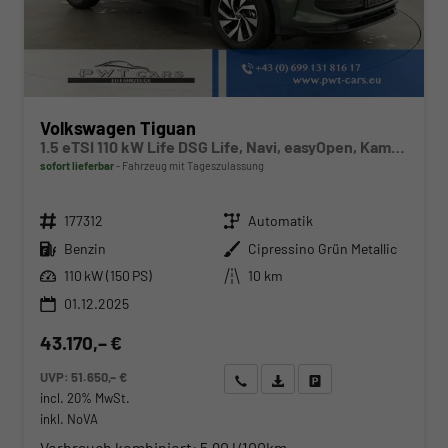
Volkswagen Tiguan
1.5 eTSI 110 kW Life DSG Life, Navi, easyOpen, Kamera, 5-J Garantie
sofort lieferbar
Fahrzeug mit Tageszulassung
Fahrzeugnr.
Getriebe
177312
Automatik
Kraftstoff
Außenfarbe
Benzin
Cipressino Grün Metallic
Leistung
Kilometerstand
110 kW (150 PS)
10 km
01.12.2025
43.170,– €
UVP:
51.650,– €
Wir rufen Sie an
Angebot drucken (PDF)
Fahrzeug parken
incl. 20% MwSt.
inkl. NoVA
Verbrauch kombiniert:
5,90 l/100km