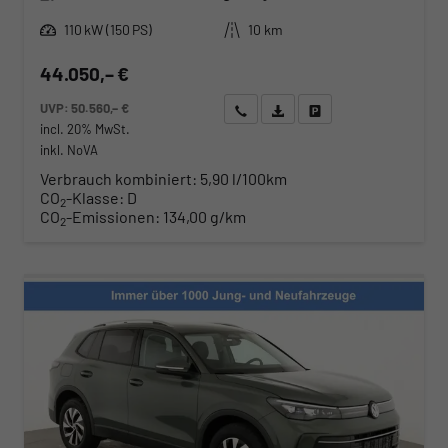
Leistung
Kilometerstand
110 kW (150 PS)
10 km
44.050,– €
UVP:
50.560,– €
Wir rufen Sie an
Angebot drucken (PDF)
Fahrzeug parken
incl. 20% MwSt.
inkl. NoVA
Verbrauch kombiniert:
5,90 l/100km
CO
-Klasse:
D
2
CO
-Emissionen:
134,00 g/km
2