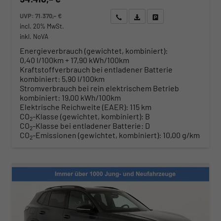
UVP:
71.370,– €
Wir rufen Sie an
Angebot drucken (PDF)
Fahrzeug parken
incl. 20% MwSt.
inkl. NoVA
Energieverbrauch (gewichtet, kombiniert):
0,40 l/100km + 17,90 kWh/100km
Kraftstoffverbrauch bei entladener Batterie
kombiniert:
5,90 l/100km
Stromverbrauch bei rein elektrischem Betrieb
kombiniert:
19,00 kWh/100km
Elektrische Reichweite (EAER):
115 km
CO
-Klasse (gewichtet, kombiniert):
B
2
CO
-Klasse bei entladener Batterie:
D
2
CO
-Emissionen (gewichtet, kombiniert):
10,00 g/km
2