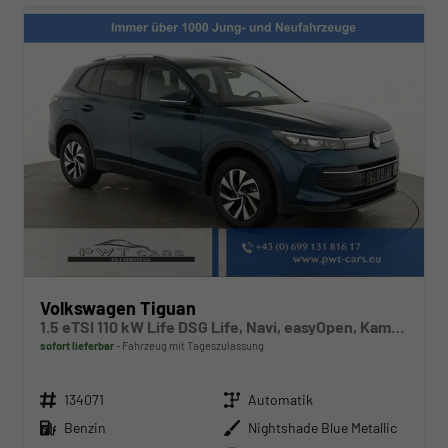
Volkswagen Tiguan
1.5 eTSI 110 kW Life DSG Life, Navi, easyOpen, Kamera, 5-J Garantie
sofort lieferbar
Fahrzeug mit Tageszulassung
Fahrzeugnr.
Getriebe
134071
Automatik
Kraftstoff
Außenfarbe
Benzin
Nightshade Blue Metallic