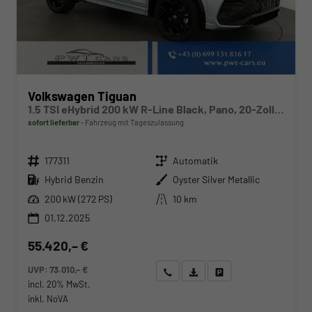
Volkswagen Tiguan
1.5 TSI eHybrid 200 kW R-Line Black, Pano, 20-Zoll, AHK, AreaView, 5-J Garantie
sofort lieferbar
Fahrzeug mit Tageszulassung
Fahrzeugnr.
Getriebe
177311
Automatik
Kraftstoff
Außenfarbe
Hybrid Benzin
Oyster Silver Metallic
Leistung
Kilometerstand
200 kW (272 PS)
10 km
01.12.2025
55.420,– €
UVP:
73.010,– €
Wir rufen Sie an
Angebot drucken (PDF)
Fahrzeug parken
incl. 20% MwSt.
inkl. NoVA