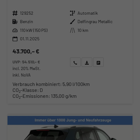
Fahrzeugnr.
Getriebe
129252
Automatik
Kraftstoff
Außenfarbe
Benzin
Delfingrau Metallic
Leistung
Kilometerstand
110 kW (150 PS)
10 km
01.11.2025
43.700,– €
UVP:
54.510,– €
Wir rufen Sie an
Angebot drucken (PDF)
Fahrzeug parken
incl. 20% MwSt.
inkl. NoVA
Verbrauch kombiniert:
5,90 l/100km
CO
-Klasse:
D
2
CO
-Emissionen:
135,00 g/km
2