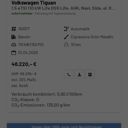
Volkswagen Tiguan
1.5 eTSI 110 kW Life DSG Life, AHK, Navi, Side, el. Klappe, LED-Plus, 5-J Garantie
sofort lieferbar
Fahrzeug mit Tageszulassung
Fahrzeugnr.
Getriebe
153377
Automatik
Kraftstoff
Außenfarbe
Benzin
Cipressino Grün Metallic
Leistung
Kilometerstand
110 kW (150 PS)
10 km
01.04.2026
46.220,– €
UVP:
53.270,– €
Wir rufen Sie an
Angebot drucken (PDF)
Fahrzeug parken
incl. 20% MwSt.
inkl. NoVA
Verbrauch kombiniert:
5,90 l/100km
CO
-Klasse:
D
2
CO
-Emissionen:
135,00 g/km
2