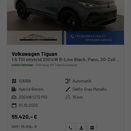
Volkswagen Tiguan
1.5 TSI eHybrid 200 kW R-Line Black, Pano, 20-Zoll, AHK, AreaView, 5-J Garantie
sofort lieferbar
Fahrzeug mit Tageszulassung
Fahrzeugnr.
Getriebe
128358
Automatik
Kraftstoff
Außenfarbe
Hybrid Benzin
Delfin Grau Metallic
Leistung
Kilometerstand
200 kW (272 PS)
10 km
01.10.2025
55.420,– €
UVP:
73.010,– €
Wir rufen Sie an
Angebot drucken (PDF)
Fahrzeug parken