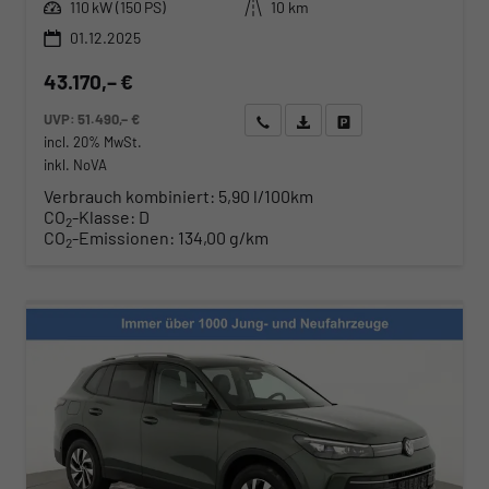
Leistung
Kilometerstand
110 kW (150 PS)
10 km
01.12.2025
43.170,– €
UVP:
51.490,– €
Wir rufen Sie an
Angebot drucken (PDF)
Fahrzeug parken
incl. 20% MwSt.
inkl. NoVA
Verbrauch kombiniert:
5,90 l/100km
CO
-Klasse:
D
2
CO
-Emissionen:
134,00 g/km
2