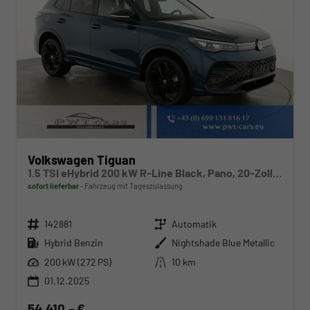
Volkswagen Tiguan
1.5 TSI eHybrid 200 kW R-Line Black, Pano, 20-Zoll, AHK, AreaView
sofort lieferbar
Fahrzeug mit Tageszulassung
Fahrzeugnr.
Getriebe
142881
Automatik
Kraftstoff
Außenfarbe
Hybrid Benzin
Nightshade Blue Metallic
Leistung
Kilometerstand
200 kW (272 PS)
10 km
01.12.2025
54.410,– €