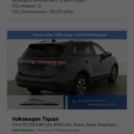
CO
-Klasse:
D
2
CO
-Emissionen:
134,00 g/km
2
Volkswagen Tiguan
1.5 eTSI 110 kW Life DSG Life, Pano, Navi, EasyOpen, LED-Plus, 5 J.-Garantie
sofort lieferbar
Fahrzeug mit Tageszulassung