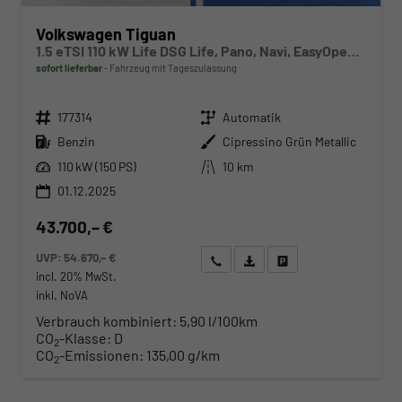
Volkswagen Tiguan
1.5 eTSI 110 kW Life DSG Life, Pano, Navi, EasyOpen, LED-Plus, 5 J.-Garantie
sofort lieferbar
Fahrzeug mit Tageszulassung
Fahrzeugnr.
Getriebe
177314
Automatik
Kraftstoff
Außenfarbe
Benzin
Cipressino Grün Metallic
Leistung
Kilometerstand
110 kW (150 PS)
10 km
01.12.2025
43.700,– €
UVP:
54.670,– €
Wir rufen Sie an
Angebot drucken (PDF)
Fahrzeug parken
incl. 20% MwSt.
inkl. NoVA
Verbrauch kombiniert:
5,90 l/100km
CO
-Klasse:
D
2
CO
-Emissionen:
135,00 g/km
2