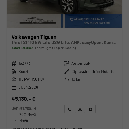
Volkswagen Tiguan
1.5 eTSI 110 kW Life DSG Life, AHK, easyOpen, Kamera, 5-J Garantie
sofort lieferbar
Fahrzeug mit Tageszulassung
Fahrzeugnr.
Getriebe
152773
Automatik
Kraftstoff
Außenfarbe
Benzin
Cipressino Grün Metallic
Leistung
Kilometerstand
110 kW (150 PS)
10 km
01.04.2026
45.130,– €
UVP:
51.750,– €
Wir rufen Sie an
Angebot drucken (PDF)
Fahrzeug parken
incl. 20% MwSt.
inkl. NoVA
Verbrauch kombiniert:
5,90 l/100km