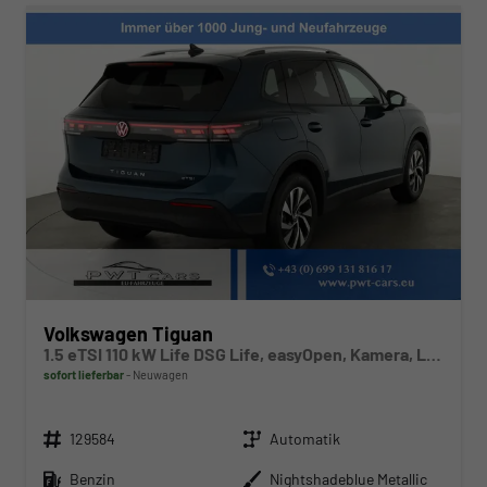
Volkswagen Tiguan
1.5 eTSI 110 kW Life DSG Life, easyOpen, Kamera, LED-Plus, Winterpaket
sofort lieferbar
Neuwagen
Fahrzeugnr.
Getriebe
129584
Automatik
Kraftstoff
Außenfarbe
Benzin
Nightshadeblue Metallic