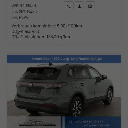
UVP:
54.510,– €
Wir rufen Sie an
Angebot drucken (PDF)
Fahrzeug parken
incl. 20% MwSt.
inkl. NoVA
Verbrauch kombiniert:
5,90 l/100km
CO
-Klasse:
D
2
CO
-Emissionen:
135,00 g/km
2