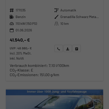
Fahrzeugnr.
Getriebe
177035
Automatik
Kraftstoff
Außenfarbe
Benzin
Grenadilla Schwarz Metallic
Leistung
Kilometerstand
110 kW (150 PS)
10 km
01.06.2026
41.540,– €
UVP:
48.980,– €
Wir rufen Sie an
Angebot drucken (PDF)
Fahrzeug parken
incl. 20% MwSt.
inkl. NoVA
Verbrauch kombiniert:
7,10 l/100km
CO
-Klasse:
E
2
CO
-Emissionen:
151,00 g/km
2