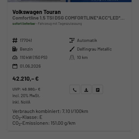
Volkswagen Touran
Comfortline 1.5 TSI DSG COMFORTLINE*ACC*LED*PDC*KAMERA*NAVI*SHZ* 7-SITZER 17-ZOLL
sofort lieferbar
Fahrzeug mit Tageszulassung
Fahrzeugnr.
Getriebe
177041
Automatik
Kraftstoff
Außenfarbe
Benzin
Delfingrau Metallic
Leistung
Kilometerstand
110 kW (150 PS)
10 km
01.06.2026
42.210,– €
UVP:
48.980,– €
Wir rufen Sie an
Angebot drucken (PDF)
Fahrzeug parken
incl. 20% MwSt.
inkl. NoVA
Verbrauch kombiniert:
7,10 l/100km
CO
-Klasse:
E
2
CO
-Emissionen:
151,00 g/km
2