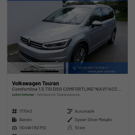
Volkswagen Touran
Comfortline 1.5 TSI DSG COMFORTLINE*NAVI*ACC*PDC*LED*SHZ*KAMERA*7-SITZER*17-ZOLL
sofort lieferbar
Fahrzeug mit Tageszulassung
Fahrzeugnr.
Getriebe
177043
Automatik
Kraftstoff
Außenfarbe
Benzin
Oyster Silver Metallic
Leistung
Kilometerstand
110 kW (150 PS)
10 km