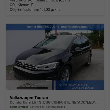
CO
-Klasse:
E
2
CO
-Emissionen:
151,00 g/km
2
Volkswagen Touran
Comfortline 1.5 TSI DSG COMFORTLINE*ACC*LED*PDC*KAMERA*NAVI*SHZ* 7-SITZER 17-ZOLL
sofort lieferbar
Fahrzeug mit Tageszulassung