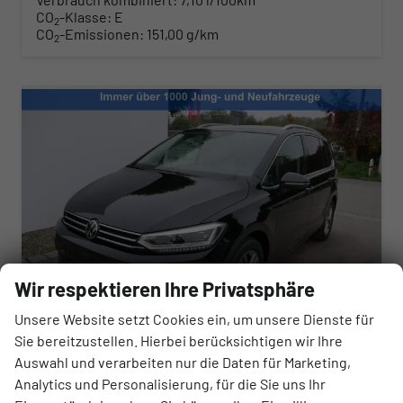
CO
-Klasse:
E
2
CO
-Emissionen:
151,00 g/km
2
Wir respektieren Ihre Privatsphäre
Unsere Website setzt Cookies ein, um unsere Dienste für
Sie bereitzustellen. Hierbei berücksichtigen wir Ihre
Volkswagen Touran
Auswahl und verarbeiten nur die Daten für Marketing,
Comfortline 1.5 TSI DSG COMFORTLINE*ACC*LED*PDC*KAMERA*NAVI*SHZ* 7-SITZER 17-ZOLL
Analytics und Personalisierung, für die Sie uns Ihr
sofort lieferbar
Fahrzeug mit Tageszulassung