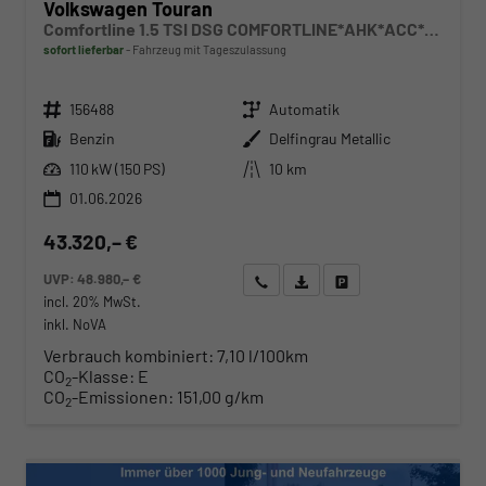
Volkswagen Touran
Comfortline 1.5 TSI DSG COMFORTLINE*AHK*ACC*LED*PDC*KAMERA*NAVI*SHZ* 7-SITZER 17-ZOLL
sofort lieferbar
Fahrzeug mit Tageszulassung
Fahrzeugnr.
Getriebe
156488
Automatik
Kraftstoff
Außenfarbe
Benzin
Delfingrau Metallic
Leistung
Kilometerstand
110 kW (150 PS)
10 km
01.06.2026
43.320,– €
UVP:
48.980,– €
Wir rufen Sie an
Angebot drucken (PDF)
Fahrzeug parken
incl. 20% MwSt.
inkl. NoVA
Verbrauch kombiniert:
7,10 l/100km
CO
-Klasse:
E
2
CO
-Emissionen:
151,00 g/km
2