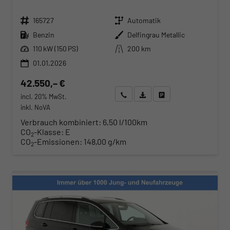
Fahrzeugnr.
Getriebe
165727
Automatik
Kraftstoff
Außenfarbe
Benzin
Delfingrau Metallic
Leistung
Kilometerstand
110 kW (150 PS)
200 km
01.01.2026
42.550,– €
Wir rufen Sie an
Angebot drucken (PDF)
Fahrzeug parken
incl. 20% MwSt.
inkl. NoVA
Verbrauch kombiniert:
6,50 l/100km
CO
-Klasse:
E
2
CO
-Emissionen:
148,00 g/km
2