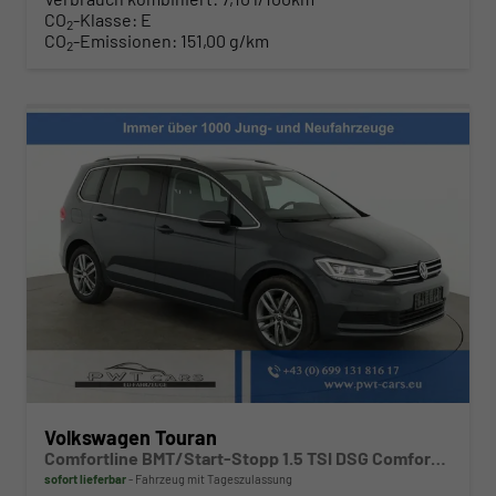
CO
-Klasse:
E
2
CO
-Emissionen:
151,00 g/km
2
Volkswagen Touran
Comfortline BMT/Start-Stopp 1.5 TSI DSG Comfortline, 7-Sitzer, AHK, Navi, Kamera, Side, Winter, 3 J.-Garantie
sofort lieferbar
Fahrzeug mit Tageszulassung