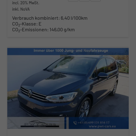
incl. 20% MwSt.
inkl. NoVA
Verbrauch kombiniert:
6,40 l/100km
CO
-Klasse:
E
2
CO
-Emissionen:
146,00 g/km
2