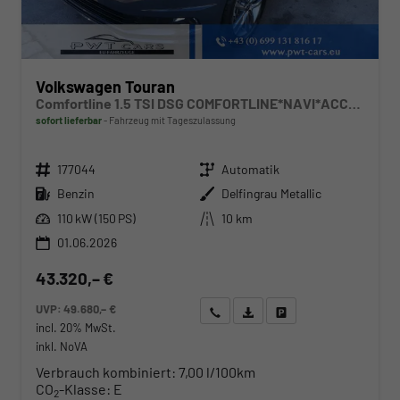
Volkswagen Touran
Comfortline 1.5 TSI DSG COMFORTLINE*NAVI*ACC*PDC*LED*SHZ*KAMERA*7-SITZER*17-ZOLL
sofort lieferbar
Fahrzeug mit Tageszulassung
Fahrzeugnr.
Getriebe
177044
Automatik
Kraftstoff
Außenfarbe
Benzin
Delfingrau Metallic
Leistung
Kilometerstand
110 kW (150 PS)
10 km
01.06.2026
43.320,– €
UVP:
49.680,– €
Wir rufen Sie an
Angebot drucken (PDF)
Fahrzeug parken
incl. 20% MwSt.
inkl. NoVA
Verbrauch kombiniert:
7,00 l/100km
CO
-Klasse:
E
2