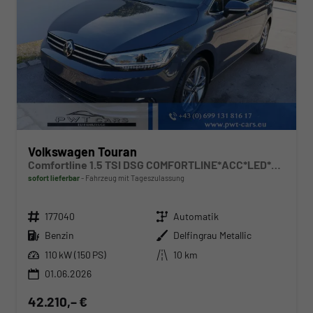
Volkswagen Touran
Comfortline 1.5 TSI DSG COMFORTLINE*ACC*LED*PDC*KAMERA*NAVI*SHZ* 7-SITZER 17-ZOLL
sofort lieferbar
Fahrzeug mit Tageszulassung
Fahrzeugnr.
Getriebe
177040
Automatik
Kraftstoff
Außenfarbe
Benzin
Delfingrau Metallic
Leistung
Kilometerstand
110 kW (150 PS)
10 km
01.06.2026
42.210,– €