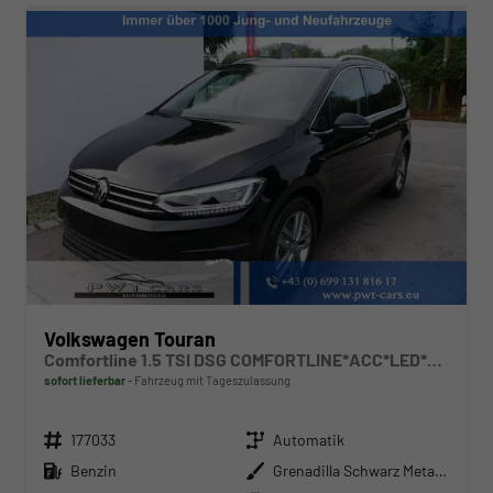
Volkswagen Touran
Comfortline 1.5 TSI DSG COMFORTLINE*ACC*LED*PDC*KAMERA*NAVI*SHZ* 7-SITZER 17-ZOLL
sofort lieferbar
Fahrzeug mit Tageszulassung
Fahrzeugnr.
Getriebe
177033
Automatik
Kraftstoff
Außenfarbe
Benzin
Grenadilla Schwarz Metallic