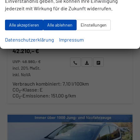
Einverständnis geben. Sie können Ihre Einwilligung
jederzeit mit Wirkung für die Zukunft widerrufen.
Fahrzeugnr.
Getriebe
177039
Automatik
Kraftstoff
Außenfarbe
Benzin
Grenadilla Schwarz Metallic
Alle akzeptieren
Alle ablehnen
Einstellungen
Leistung
Kilometerstand
110 kW (150 PS)
10 km
01.06.2026
Datenschutzerklärung
Impressum
42.210,– €
UVP:
48.980,– €
Wir rufen Sie an
Angebot drucken (PDF)
Fahrzeug parken
incl. 20% MwSt.
inkl. NoVA
Verbrauch kombiniert:
7,10 l/100km
CO
-Klasse:
E
2
CO
-Emissionen:
151,00 g/km
2