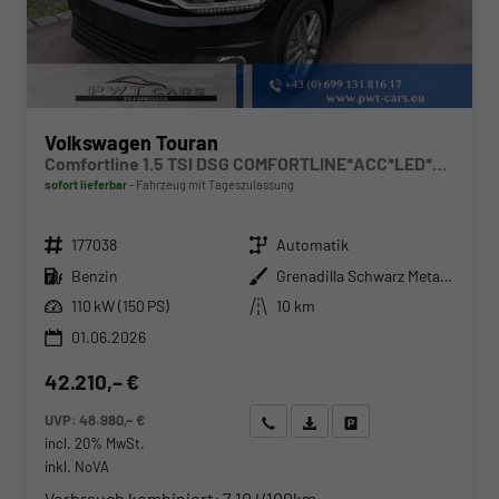
Volkswagen Touran
Comfortline 1.5 TSI DSG COMFORTLINE*ACC*LED*PDC*KAMERA*NAVI*SHZ* 7-SITZER 17-ZOLL
sofort lieferbar
Fahrzeug mit Tageszulassung
Fahrzeugnr.
Getriebe
177038
Automatik
Kraftstoff
Außenfarbe
Benzin
Grenadilla Schwarz Metallic
Leistung
Kilometerstand
110 kW (150 PS)
10 km
01.06.2026
42.210,– €
UVP:
48.980,– €
Wir rufen Sie an
Angebot drucken (PDF)
Fahrzeug parken
incl. 20% MwSt.
inkl. NoVA
Verbrauch kombiniert:
7,10 l/100km