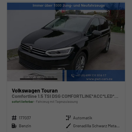
Volkswagen Touran
Comfortline 1.5 TSI DSG COMFORTLINE*ACC*LED*PDC*KAMERA*NAVI*SHZ* 7-SITZER 17-ZOLL
sofort lieferbar
Fahrzeug mit Tageszulassung
Fahrzeugnr.
Getriebe
177037
Automatik
Kraftstoff
Außenfarbe
Benzin
Grenadilla Schwarz Metallic