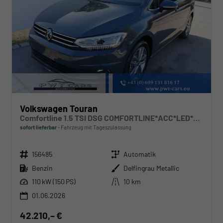
Volkswagen Touran
Comfortline 1.5 TSI DSG COMFORTLINE*ACC*LED*PDC*KAMERA*NAVI*SHZ* 7-SITZER 17-ZOLL
sofort lieferbar
Fahrzeug mit Tageszulassung
Fahrzeugnr.
Getriebe
156485
Automatik
Kraftstoff
Außenfarbe
Benzin
Delfingrau Metallic
Leistung
Kilometerstand
110 kW (150 PS)
10 km
01.06.2026
42.210,– €