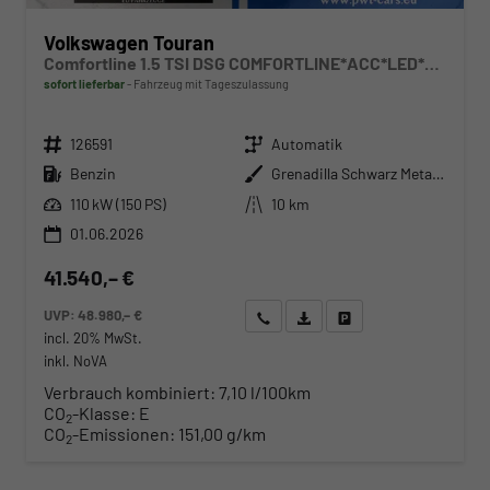
Volkswagen Touran
Comfortline 1.5 TSI DSG COMFORTLINE*ACC*LED*PDC*KAMERA*NAVI*SHZ* 7-SITZER 17-ZOLL
sofort lieferbar
Fahrzeug mit Tageszulassung
Fahrzeugnr.
Getriebe
126591
Automatik
Kraftstoff
Außenfarbe
Benzin
Grenadilla Schwarz Metallic
Leistung
Kilometerstand
110 kW (150 PS)
10 km
01.06.2026
41.540,– €
UVP:
48.980,– €
Wir rufen Sie an
Angebot drucken (PDF)
Fahrzeug parken
incl. 20% MwSt.
inkl. NoVA
Verbrauch kombiniert:
7,10 l/100km
CO
-Klasse:
E
2
CO
-Emissionen:
151,00 g/km
2