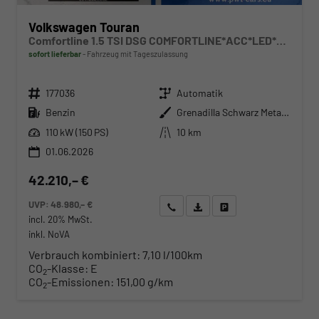
Volkswagen Touran
Comfortline 1.5 TSI DSG COMFORTLINE*ACC*LED*PDC*KAMERA*NAVI*SHZ* 7-SITZER 17-ZOLL
sofort lieferbar
Fahrzeug mit Tageszulassung
Fahrzeugnr.
Getriebe
177036
Automatik
Kraftstoff
Außenfarbe
Benzin
Grenadilla Schwarz Metallic
Leistung
Kilometerstand
110 kW (150 PS)
10 km
01.06.2026
42.210,– €
UVP:
48.980,– €
Wir rufen Sie an
Angebot drucken (PDF)
Fahrzeug parken
incl. 20% MwSt.
inkl. NoVA
Verbrauch kombiniert:
7,10 l/100km
CO
-Klasse:
E
2
CO
-Emissionen:
151,00 g/km
2