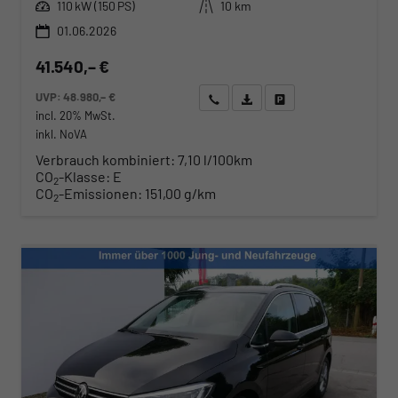
Leistung
Kilometerstand
110 kW (150 PS)
10 km
01.06.2026
41.540,– €
UVP:
48.980,– €
Wir rufen Sie an
Angebot drucken (PDF)
Fahrzeug parken
incl. 20% MwSt.
inkl. NoVA
Verbrauch kombiniert:
7,10 l/100km
CO
-Klasse:
E
2
CO
-Emissionen:
151,00 g/km
2