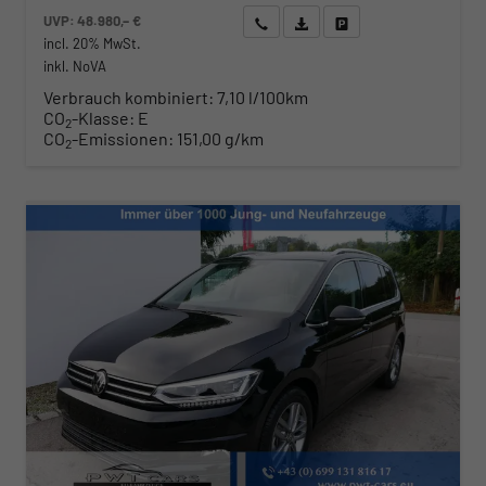
UVP:
48.980,– €
Wir rufen Sie an
Angebot drucken (PDF)
Fahrzeug parken
incl. 20% MwSt.
inkl. NoVA
Verbrauch kombiniert:
7,10 l/100km
CO
-Klasse:
E
2
CO
-Emissionen:
151,00 g/km
2