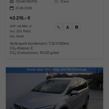
Leistung
Kilometerstand
110 kW (150 PS)
10 km
01.06.2026
42.210,– €
UVP:
48.980,– €
Wir rufen Sie an
Angebot drucken (PDF)
Fahrzeug parken
incl. 20% MwSt.
inkl. NoVA
Verbrauch kombiniert:
7,10 l/100km
CO
-Klasse:
E
2
CO
-Emissionen:
151,00 g/km
2