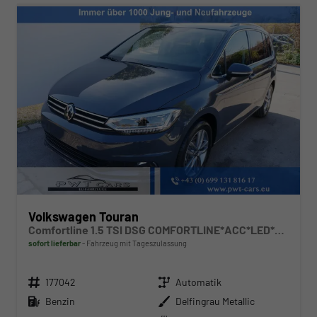
Volkswagen Touran
Comfortline 1.5 TSI DSG COMFORTLINE*ACC*LED*PDC*KAMERA*NAVI*SHZ* 7-SITZER 17-ZOLL
sofort lieferbar
Fahrzeug mit Tageszulassung
Fahrzeugnr.
Getriebe
177042
Automatik
Kraftstoff
Außenfarbe
Benzin
Delfingrau Metallic