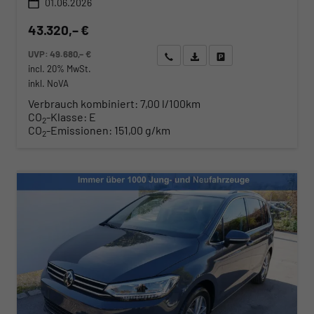
01.06.2026
43.320,– €
UVP:
49.680,– €
Wir rufen Sie an
Angebot drucken (PDF)
Fahrzeug parken
incl. 20% MwSt.
inkl. NoVA
Verbrauch kombiniert:
7,00 l/100km
CO
-Klasse:
E
2
CO
-Emissionen:
151,00 g/km
2