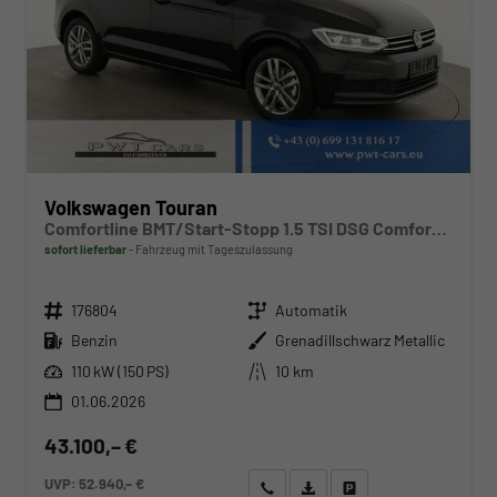
Volkswagen Touran
Comfortline BMT/Start-Stopp 1.5 TSI DSG Comfortline, Navi, Side, Kamera, Winter, 17-Zoll, sofort, 3.J-Garantie
sofort lieferbar
Fahrzeug mit Tageszulassung
Fahrzeugnr.
Getriebe
176804
Automatik
Kraftstoff
Außenfarbe
Benzin
Grenadillschwarz Metallic
Leistung
Kilometerstand
110 kW (150 PS)
10 km
01.06.2026
43.100,– €
UVP:
52.940,– €
Wir rufen Sie an
Angebot drucken (PDF)
Fahrzeug parken