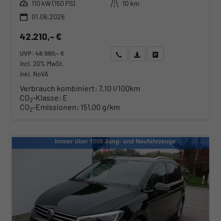
Leistung
Kilometerstand
110 kW (150 PS)
10 km
01.06.2026
42.210,– €
UVP:
48.980,– €
Wir rufen Sie an
Angebot drucken (PDF)
Fahrzeug parken
incl. 20% MwSt.
inkl. NoVA
Verbrauch kombiniert:
7,10 l/100km
CO
-Klasse:
E
2
CO
-Emissionen:
151,00 g/km
2