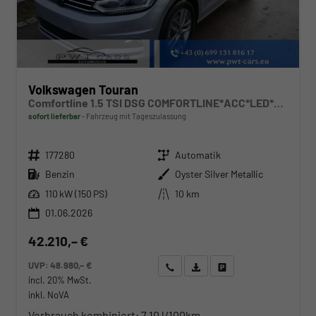
Volkswagen Touran
Comfortline 1.5 TSI DSG COMFORTLINE*ACC*LED*PDC*KAMERA*NAVI*SHZ* 7-SITZER 17-ZOLL
sofort lieferbar
Fahrzeug mit Tageszulassung
Fahrzeugnr.
Getriebe
177280
Automatik
Kraftstoff
Außenfarbe
Benzin
Oyster Silver Metallic
Leistung
Kilometerstand
110 kW (150 PS)
10 km
01.06.2026
42.210,– €
UVP:
48.980,– €
Wir rufen Sie an
Angebot drucken (PDF)
Fahrzeug parken
incl. 20% MwSt.
inkl. NoVA
Verbrauch kombiniert:
7,10 l/100km