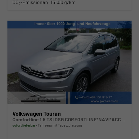
CO
-Emissionen:
151,00 g/km
2
Volkswagen Touran
Comfortline 1.5 TSI DSG COMFORTLINE*NAVI*ACC*PDC*LED*SHZ*KAMERA*7-SITZER*17-ZOLL
sofort lieferbar
Fahrzeug mit Tageszulassung