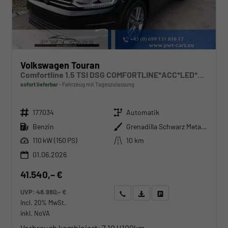
Volkswagen Touran
Comfortline 1.5 TSI DSG COMFORTLINE*ACC*LED*PDC*KAMERA*NAVI*SHZ* 7-SITZER 17-ZOLL
sofort lieferbar
Fahrzeug mit Tageszulassung
Fahrzeugnr.
Getriebe
177034
Automatik
Kraftstoff
Außenfarbe
Benzin
Grenadilla Schwarz Metallic
Leistung
Kilometerstand
110 kW (150 PS)
10 km
01.06.2026
41.540,– €
UVP:
48.980,– €
Wir rufen Sie an
Angebot drucken (PDF)
Fahrzeug parken
incl. 20% MwSt.
inkl. NoVA
Verbrauch kombiniert:
7,10 l/100km