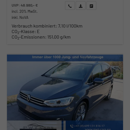
UVP:
48.980,– €
Wir rufen Sie an
Angebot drucken (PDF)
Fahrzeug parken
incl. 20% MwSt.
inkl. NoVA
Verbrauch kombiniert:
7,10 l/100km
CO
-Klasse:
E
2
CO
-Emissionen:
151,00 g/km
2