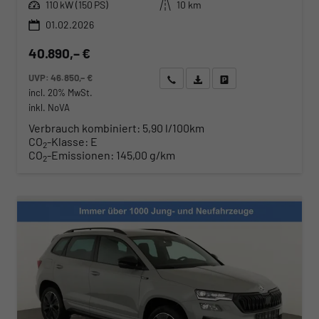
Leistung
Kilometerstand
110 kW (150 PS)
10 km
01.02.2026
40.890,– €
UVP:
46.850,– €
Wir rufen Sie an
Angebot drucken (PDF)
Fahrzeug parken
incl. 20% MwSt.
inkl. NoVA
Verbrauch kombiniert:
5,90 l/100km
CO
-Klasse:
E
2
CO
-Emissionen:
145,00 g/km
2