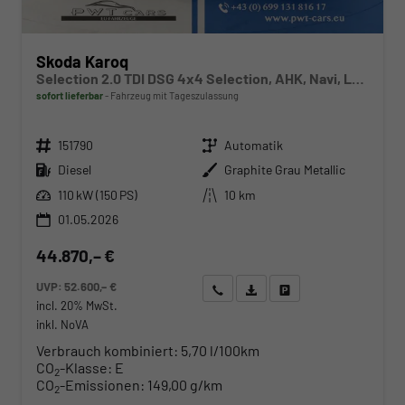
Skoda Karoq
Selection 2.0 TDI DSG 4x4 Selection, AHK, Navi, LED, Kamera, Winter, el. Klappe, 4 J.-Garantie
sofort lieferbar
Fahrzeug mit Tageszulassung
Fahrzeugnr.
Getriebe
151790
Automatik
Kraftstoff
Außenfarbe
Diesel
Graphite Grau Metallic
Leistung
Kilometerstand
110 kW (150 PS)
10 km
01.05.2026
44.870,– €
UVP:
52.600,– €
Wir rufen Sie an
Angebot drucken (PDF)
Fahrzeug parken
incl. 20% MwSt.
inkl. NoVA
Verbrauch kombiniert:
5,70 l/100km
CO
-Klasse:
E
2
CO
-Emissionen:
149,00 g/km
2