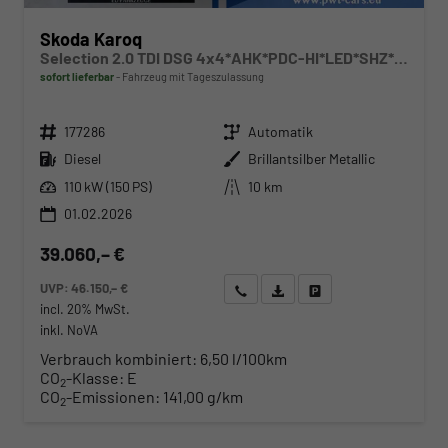
Skoda Karoq
Selection 2.0 TDI DSG 4x4*AHK*PDC-HI*LED*SHZ*SMARTLINK*TEMPOMAT
sofort lieferbar
Fahrzeug mit Tageszulassung
Fahrzeugnr.
Getriebe
177286
Automatik
Kraftstoff
Außenfarbe
Diesel
Brillantsilber Metallic
Leistung
Kilometerstand
110 kW (150 PS)
10 km
01.02.2026
39.060,– €
UVP:
46.150,– €
Wir rufen Sie an
Angebot drucken (PDF)
Fahrzeug parken
incl. 20% MwSt.
inkl. NoVA
Verbrauch kombiniert:
6,50 l/100km
CO
-Klasse:
E
2
CO
-Emissionen:
141,00 g/km
2