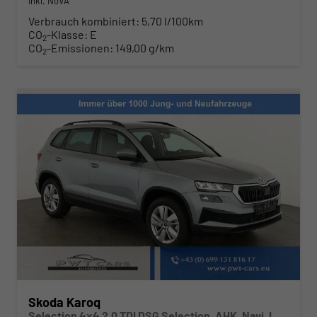
inkl. NoVA
Verbrauch kombiniert:
5,70 l/100km
CO
-Klasse:
E
2
CO
-Emissionen:
149,00 g/km
2
Skoda Karoq
Selection 4x4 2.0 TDI DSG Selection, AHK, Navi, LED, Kamera, Winter, el. Klappe, 4 J.-Garantie