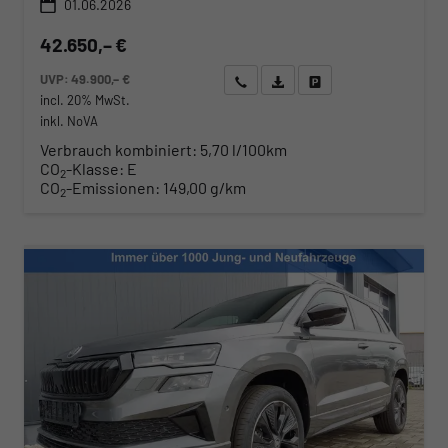
01.06.2026
42.650,– €
UVP:
49.900,– €
Wir rufen Sie an
Angebot drucken (PDF)
Fahrzeug parken
incl. 20% MwSt.
inkl. NoVA
Verbrauch kombiniert:
5,70 l/100km
CO
-Klasse:
E
2
CO
-Emissionen:
149,00 g/km
2