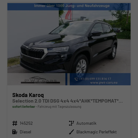
Skoda Karoq
Selection 2.0 TDI DSG 4x4 4x4*AHK*TEMPOMAT*SMARTLINK*KLIMAAUTOMATIK*SHZ*LED
sofort lieferbar
Fahrzeug mit Tageszulassung
Fahrzeugnr.
Getriebe
145252
Automatik
Kraftstoff
Außenfarbe
Diesel
Blackmagic Perleffekt