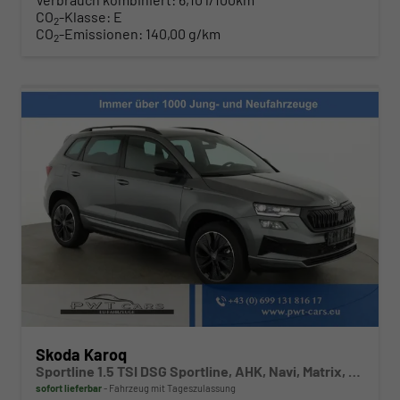
CO
-Klasse:
E
2
CO
-Emissionen:
140,00 g/km
2
Skoda Karoq
Sportline 1.5 TSI DSG Sportline, AHK, Navi, Matrix, Kamera, el. Klappe, 5-J. Garantie
sofort lieferbar
Fahrzeug mit Tageszulassung