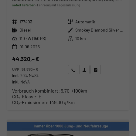
sofort lieferbar
Fahrzeug mit Tageszulassung
Fahrzeugnr.
Getriebe
177403
Automatik
Kraftstoff
Außenfarbe
Diesel
Smokey Diamond Silver Metallic
Leistung
Kilometerstand
110 kW (150 PS)
10 km
01.06.2026
44.320,– €
UVP:
51.870,– €
Wir rufen Sie an
Angebot drucken (PDF)
Fahrzeug parken
incl. 20% MwSt.
inkl. NoVA
Verbrauch kombiniert:
5,70 l/100km
CO
-Klasse:
E
2
CO
-Emissionen:
149,00 g/km
2