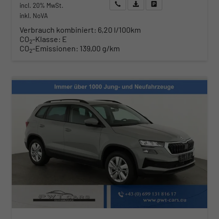
Wir rufen Sie an
Angebot drucken (PDF)
Fahrzeug parken
incl. 20% MwSt.
inkl. NoVA
Verbrauch kombiniert:
6,20 l/100km
CO
-Klasse:
E
2
CO
-Emissionen:
139,00 g/km
2