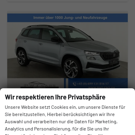
Wir respektieren Ihre Privatsphäre
Skoda Karoq
Unsere Website setzt Cookies ein, um unsere Dienste für
Sportline 1.5 TSI DSG Sportline, AHK, Navi, Matrix, Side, el. Klappe, Winter, 5 J.-Garantie
Sie bereitzustellen. Hierbei berücksichtigen wir Ihre
sofort lieferbar
Fahrzeug mit Tageszulassung
Auswahl und verarbeiten nur die Daten für Marketing,
Analytics und Personalisierung, für die Sie uns Ihr
Fahrzeugnr.
Getriebe
159257
Automatik