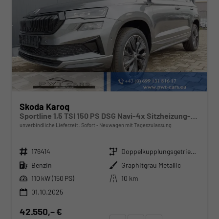
Skoda Karoq
Sportline 1,5 TSI 150 PS DSG Navi-4x Sitzheizung-Canton Sound-Anhängerkupplung-LED-Matrix-AppleCarPlay-Android-Auto-ACC-Kessy-2-Zonen-Klimaautomatik-18''Alu-Sofort
unverbindliche Lieferzeit: Sofort
Neuwagen mit Tageszulassung
Fahrzeugnr.
Getriebe
176414
Doppelkupplungsgetriebe (DSG)
Kraftstoff
Außenfarbe
Benzin
Graphitgrau Metallic
Leistung
Kilometerstand
110 kW (150 PS)
10 km
01.10.2025
42.550,– €