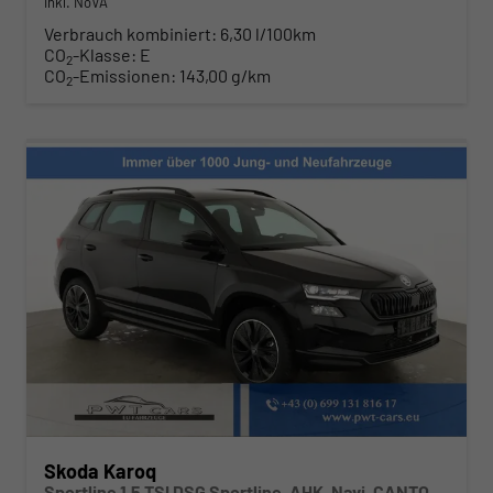
inkl. NoVA
Verbrauch kombiniert:
6,30 l/100km
CO
-Klasse:
E
2
CO
-Emissionen:
143,00 g/km
2
Skoda Karoq
Sportline 1.5 TSI DSG Sportline, AHK, Navi, CANTON, Matrix, AreaView, Side, Kamera, el. Klappe, FS-beheizbar