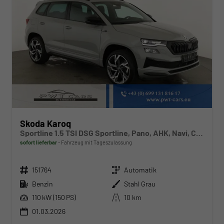
Skoda Karoq
Sportline 1.5 TSI DSG Sportline, Pano, AHK, Navi, CANTON, Matrix, AreaView, Side, FS-beheizbar, 19-Zoll
sofort lieferbar
Fahrzeug mit Tageszulassung
Fahrzeugnr.
Getriebe
151764
Automatik
Kraftstoff
Außenfarbe
Benzin
Stahl Grau
Leistung
Kilometerstand
110 kW (150 PS)
10 km
01.03.2026