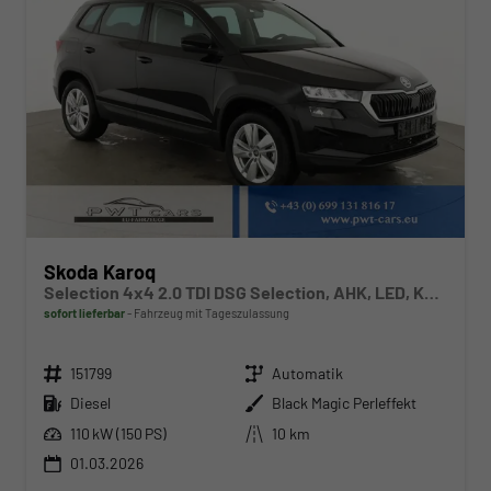
Skoda Karoq
Selection 4x4 2.0 TDI DSG Selection, AHK, LED, Kamera, Winter, el. Klappe, 4 J.-Garantie
sofort lieferbar
Fahrzeug mit Tageszulassung
Fahrzeugnr.
Getriebe
151799
Automatik
Kraftstoff
Außenfarbe
Diesel
Black Magic Perleffekt
Leistung
Kilometerstand
110 kW (150 PS)
10 km
01.03.2026