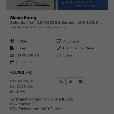
Skoda Karoq
Selection 4x4 2.0 TDI DSG Selection, AHK, LED, Kamera, Winter, el. Klappe, 4 J.-Garantie
sofort lieferbar
Fahrzeug mit Tageszulassung
Fahrzeugnr.
Getriebe
177240
Automatik
Kraftstoff
Außenfarbe
Diesel
Graphite Grau Metallic
Leistung
Kilometerstand
110 kW (150 PS)
10 km
01.06.2026
43.760,– €
UVP:
50.860,– €
Wir rufen Sie an
Angebot drucken (PDF)
Fahrzeug parken
incl. 20% MwSt.
inkl. NoVA
Verbrauch kombiniert:
5,70 l/100km
CO
-Klasse:
E
2
CO
-Emissionen:
149,00 g/km
2