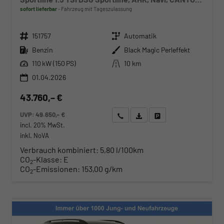
sofort lieferbar
Fahrzeug mit Tageszulassung
Fahrzeugnr.
Getriebe
151757
Automatik
Kraftstoff
Außenfarbe
Benzin
Black Magic Perleffekt
Leistung
Kilometerstand
110 kW (150 PS)
10 km
01.04.2026
43.760,– €
UVP:
49.650,– €
Wir rufen Sie an
Angebot drucken (PDF)
Fahrzeug parken
incl. 20% MwSt.
inkl. NoVA
Verbrauch kombiniert:
5,80 l/100km
CO
-Klasse:
E
2
CO
-Emissionen:
153,00 g/km
2