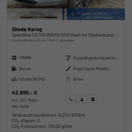
Skoda Karoq
Sportline 1,5 TSI 150 PS DSG Navi-4x Sitzheizung-Canton Sound-Anhängerkupplung-LED-Matrix-AppleCarPlay-Android-Auto-ACC-Kessy-2-Zonen-Klimaautomatik-18''Alu-Sofort
unverbindliche Lieferzeit: Sofort
Neuwagen
Fahrzeugnr.
Getriebe
176999
Doppelkupplungsgetriebe (DSG)
Kraftstoff
Außenfarbe
Benzin
Graphitgrau Metallic
Leistung
Kilometerstand
110 kW (150 PS)
10 km
42.890,– €
Wir rufen Sie an
Angebot drucken (PDF)
Fahrzeug parken
incl. 20% MwSt.
inkl. NoVA
Verbrauch kombiniert:
6,20 l/100km
CO
-Klasse:
E
2
CO
-Emissionen:
139,00 g/km
2