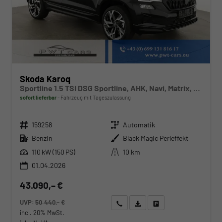
Skoda Karoq
Sportline 1.5 TSI DSG Sportline, AHK, Navi, Matrix, Side, el. Klappe, Winter, 5 J.-Garantie
sofort lieferbar
Fahrzeug mit Tageszulassung
Fahrzeugnr.
Getriebe
159258
Automatik
Kraftstoff
Außenfarbe
Benzin
Black Magic Perleffekt
Leistung
Kilometerstand
110 kW (150 PS)
10 km
01.04.2026
43.090,– €
UVP:
50.440,– €
Wir rufen Sie an
Angebot drucken (PDF)
Fahrzeug parken
incl. 20% MwSt.