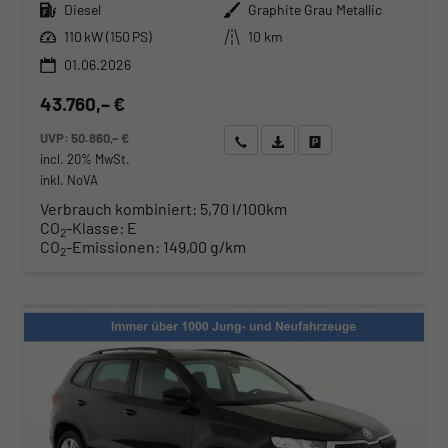
Kraftstoff
Außenfarbe
Diesel
Graphite Grau Metallic
Leistung
Kilometerstand
110 kW (150 PS)
10 km
01.06.2026
43.760,– €
UVP:
50.860,– €
Wir rufen Sie an
Angebot drucken (PDF)
Fahrzeug parken
incl. 20% MwSt.
inkl. NoVA
Verbrauch kombiniert:
5,70 l/100km
CO
-Klasse:
E
2
CO
-Emissionen:
149,00 g/km
2