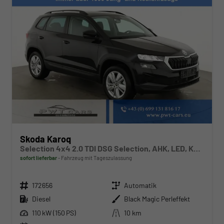
Skoda Karoq
Selection 4x4 2.0 TDI DSG Selection, AHK, LED, Kamera, Winter, 4 J.-Garantie
sofort lieferbar
Fahrzeug mit Tageszulassung
Fahrzeugnr.
Getriebe
172656
Automatik
Kraftstoff
Außenfarbe
Diesel
Black Magic Perleffekt
Leistung
Kilometerstand
110 kW (150 PS)
10 km