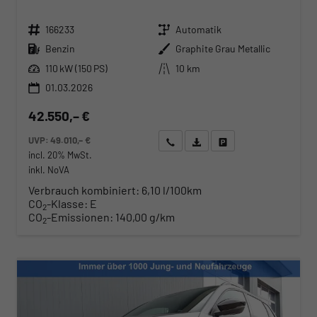
Fahrzeugnr.
Getriebe
166233
Automatik
Kraftstoff
Außenfarbe
Benzin
Graphite Grau Metallic
Leistung
Kilometerstand
110 kW (150 PS)
10 km
01.03.2026
42.550,– €
UVP:
49.010,– €
Wir rufen Sie an
Angebot drucken (PDF)
Fahrzeug parken
incl. 20% MwSt.
inkl. NoVA
Verbrauch kombiniert:
6,10 l/100km
CO
-Klasse:
E
2
CO
-Emissionen:
140,00 g/km
2