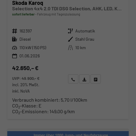
Skoda Karoq
Selection 4x4 2.0 TDI DSG Selection, AHK, LED, Kamera, Winter, 4 J.-Garantie
sofort lieferbar
Fahrzeug mit Tageszulassung
Fahrzeugnr.
Getriebe
162397
Automatik
Kraftstoff
Außenfarbe
Diesel
Stahl Grau
Leistung
Kilometerstand
110 kW (150 PS)
10 km
01.06.2026
42.650,– €
UVP:
49.900,– €
Wir rufen Sie an
Angebot drucken (PDF)
Fahrzeug parken
incl. 20% MwSt.
inkl. NoVA
Verbrauch kombiniert:
5,70 l/100km
CO
-Klasse:
E
2
CO
-Emissionen:
149,00 g/km
2