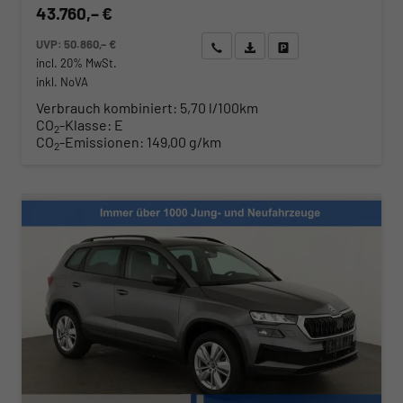
43.760,– €
UVP:
50.860,– €
Wir rufen Sie an
Angebot drucken (PDF)
Fahrzeug parken
incl. 20% MwSt.
inkl. NoVA
Verbrauch kombiniert:
5,70 l/100km
CO
-Klasse:
E
2
CO
-Emissionen:
149,00 g/km
2