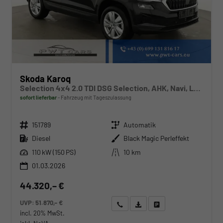
Skoda Karoq
Selection 4x4 2.0 TDI DSG Selection, AHK, Navi, LED, Kamera, Winter, el. Klappe, 4 J.-Garantie
sofort lieferbar
Fahrzeug mit Tageszulassung
Fahrzeugnr.
Getriebe
151789
Automatik
Kraftstoff
Außenfarbe
Diesel
Black Magic Perleffekt
Leistung
Kilometerstand
110 kW (150 PS)
10 km
01.03.2026
44.320,– €
UVP:
51.870,– €
Wir rufen Sie an
Angebot drucken (PDF)
Fahrzeug parken
incl. 20% MwSt.