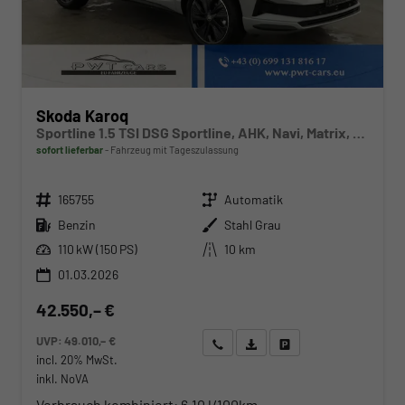
Skoda Karoq
Sportline 1.5 TSI DSG Sportline, AHK, Navi, Matrix, Kamera, el. Klappe, 5-J. Garantie
sofort lieferbar
Fahrzeug mit Tageszulassung
Fahrzeugnr.
Getriebe
165755
Automatik
Kraftstoff
Außenfarbe
Benzin
Stahl Grau
Leistung
Kilometerstand
110 kW (150 PS)
10 km
01.03.2026
42.550,– €
UVP:
49.010,– €
Wir rufen Sie an
Angebot drucken (PDF)
Fahrzeug parken
incl. 20% MwSt.
inkl. NoVA
Verbrauch kombiniert:
6,10 l/100km