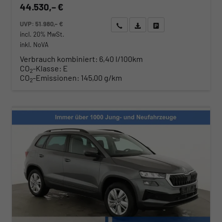
44.530,– €
UVP:
51.980,– €
Wir rufen Sie an
Angebot drucken (PDF)
Fahrzeug parken
incl. 20% MwSt.
inkl. NoVA
Verbrauch kombiniert:
6,40 l/100km
CO
-Klasse:
E
2
CO
-Emissionen:
145,00 g/km
2