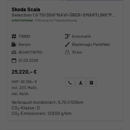
Skoda Scala
Selection 1.0 TSI DSG*NAVI-ÜBER-SMARTLINK*PDC-HI*LED*TEMPOMAT*SHZ*DAB*KLIMA
sofort lieferbar
Fahrzeug mit Tageszulassung
Fahrzeugnr.
Getriebe
176892
Automatik
Kraftstoff
Außenfarbe
Benzin
Blackmagic Perleffekt
Leistung
Kilometerstand
85 kW (116 PS)
10 km
01.03.2026
25.220,– €
UVP:
32.120,– €
Wir rufen Sie an
Angebot drucken (PDF)
Fahrzeug parken
incl. 20% MwSt.
inkl. NoVA
Verbrauch kombiniert:
5,70 l/100km
CO
-Klasse:
D
2
CO
-Emissionen:
129,00 g/km
2