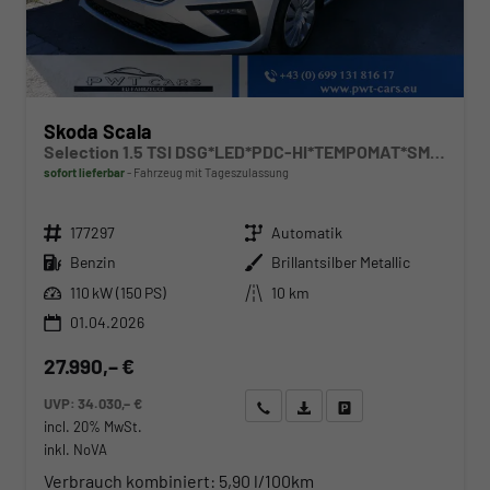
Skoda Scala
Selection 1.5 TSI DSG*LED*PDC-HI*TEMPOMAT*SMARTLINK*SHZ*KLIMA*RADIO
sofort lieferbar
Fahrzeug mit Tageszulassung
Fahrzeugnr.
Getriebe
177297
Automatik
Kraftstoff
Außenfarbe
Benzin
Brillantsilber Metallic
Leistung
Kilometerstand
110 kW (150 PS)
10 km
01.04.2026
27.990,– €
UVP:
34.030,– €
Wir rufen Sie an
Angebot drucken (PDF)
Fahrzeug parken
incl. 20% MwSt.
inkl. NoVA
Verbrauch kombiniert:
5,90 l/100km