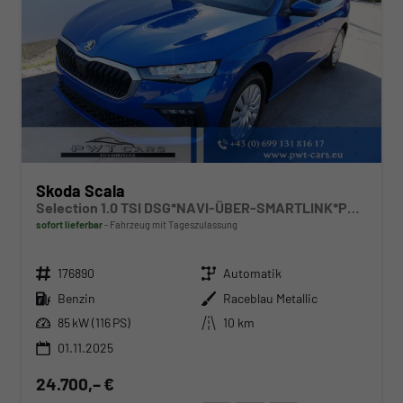
Skoda Scala
Selection 1.0 TSI DSG*NAVI-ÜBER-SMARTLINK*PDC-HI*LED*TEMPOMAT*SHZ*DAB*KLIMA
sofort lieferbar
Fahrzeug mit Tageszulassung
Fahrzeugnr.
Getriebe
176890
Automatik
Kraftstoff
Außenfarbe
Benzin
Raceblau Metallic
Leistung
Kilometerstand
85 kW (116 PS)
10 km
01.11.2025
24.700,– €