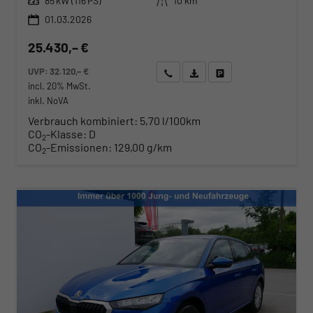
85 kW (116 PS)
10 km
01.03.2026
25.430,– €
UVP:
32.120,– €
Wir rufen Sie an
Angebot drucken (PDF)
Fahrzeug parken
incl. 20% MwSt.
inkl. NoVA
Verbrauch kombiniert:
5,70 l/100km
CO
-Klasse:
D
2
CO
-Emissionen:
129,00 g/km
2