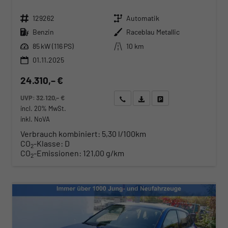
Fahrzeugnr.
Getriebe
129262
Automatik
Kraftstoff
Außenfarbe
Benzin
Raceblau Metallic
Leistung
Kilometerstand
85 kW (116 PS)
10 km
01.11.2025
24.310,– €
UVP:
32.120,– €
Wir rufen Sie an
Angebot drucken (PDF)
Fahrzeug parken
incl. 20% MwSt.
inkl. NoVA
Verbrauch kombiniert:
5,30 l/100km
CO
-Klasse:
D
2
CO
-Emissionen:
121,00 g/km
2