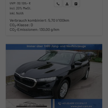
UVP:
32.120,– €
Wir rufen Sie an
Angebot drucken (PDF)
Fahrzeug parken
incl. 20% MwSt.
inkl. NoVA
Verbrauch kombiniert:
5,70 l/100km
CO
-Klasse:
D
2
CO
-Emissionen:
130,00 g/km
2