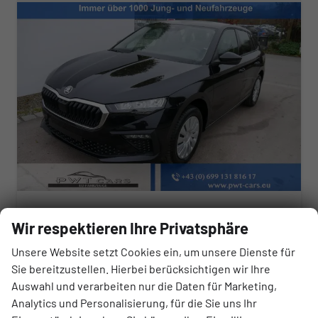
Skoda Scala
Wir respektieren Ihre Privatsphäre
Selection 1.5 TSI DSG*LED*PDC-HI*TEMPOMAT*SMARTLINK*SHZ*KLIMA*RADIO
sofort lieferbar
Fahrzeug mit Tageszulassung
Unsere Website setzt Cookies ein, um unsere Dienste für
Sie bereitzustellen. Hierbei berücksichtigen wir Ihre
Fahrzeugnr.
Getriebe
176894
Automatik
Auswahl und verarbeiten nur die Daten für Marketing,
Kraftstoff
Außenfarbe
Benzin
Blackmagic Perleffekt
Analytics und Personalisierung, für die Sie uns Ihr
Leistung
Kilometerstand
110 kW (150 PS)
10 km