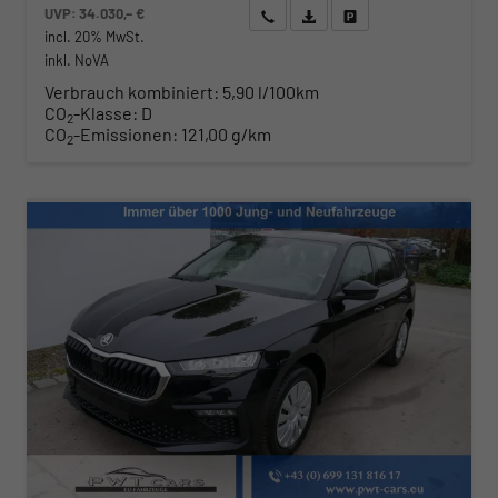
UVP:
34.030,– €
Wir rufen Sie an
Angebot drucken (PDF)
Fahrzeug parken
incl. 20% MwSt.
inkl. NoVA
Verbrauch kombiniert:
5,90 l/100km
CO
-Klasse:
D
2
CO
-Emissionen:
121,00 g/km
2