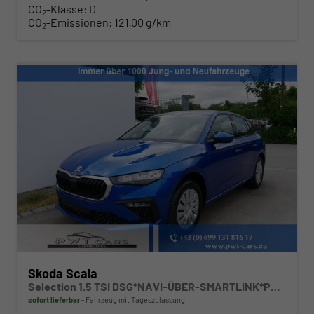
CO
-Klasse:
D
2
CO
-Emissionen:
121,00 g/km
2
Skoda Scala
Selection 1.5 TSI DSG*NAVI-ÜBER-SMARTLINK*PDC-HI*LED*TEMPOMAT*SHZ*KLIMA*DAB
sofort lieferbar
Fahrzeug mit Tageszulassung