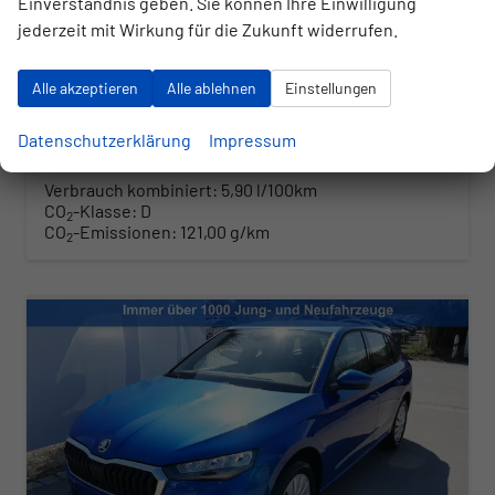
Einverständnis geben. Sie können Ihre Einwilligung
jederzeit mit Wirkung für die Zukunft widerrufen.
01.03.2026
27.990,– €
Alle akzeptieren
Alle ablehnen
Einstellungen
UVP:
34.030,– €
Wir rufen Sie an
Angebot drucken (PDF)
Fahrzeug parken
incl. 20% MwSt.
Datenschutzerklärung
Impressum
inkl. NoVA
Verbrauch kombiniert:
5,90 l/100km
CO
-Klasse:
D
2
CO
-Emissionen:
121,00 g/km
2