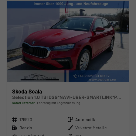
Skoda Scala
Selection 1.0 TSI DSG*NAVI-ÜBER-SMARTLINK*PDC-HI*LED*TEMPOMAT*SHZ*DAB*KLIMA
sofort lieferbar
Fahrzeug mit Tageszulassung
Fahrzeugnr.
Getriebe
179920
Automatik
Kraftstoff
Außenfarbe
Benzin
Velvetrot Metallic
Leistung
Kilometerstand