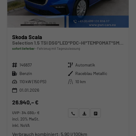
Skoda Scala
Selection 1.5 TSI DSG*LED*PDC-HI*TEMPOMAT*SMARTLINK*SHZ*KLIMA*RADIO
sofort lieferbar
Fahrzeug mit Tageszulassung
Fahrzeugnr.
Getriebe
146837
Automatik
Kraftstoff
Außenfarbe
Benzin
Raceblau Metallic
Leistung
Kilometerstand
110 kW (150 PS)
10 km
01.01.2026
26.940,– €
UVP:
34.030,– €
Wir rufen Sie an
Angebot drucken (PDF)
Fahrzeug parken
incl. 20% MwSt.
inkl. NoVA
Verbrauch kombiniert:
5,90 l/100km