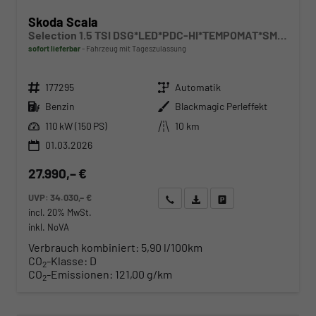
Skoda Scala
Selection 1.5 TSI DSG*LED*PDC-HI*TEMPOMAT*SMARTLINK*SHZ*KLIMA*RADIO
sofort lieferbar
Fahrzeug mit Tageszulassung
Fahrzeugnr.
Getriebe
177295
Automatik
Kraftstoff
Außenfarbe
Benzin
Blackmagic Perleffekt
Leistung
Kilometerstand
110 kW (150 PS)
10 km
01.03.2026
27.990,– €
UVP:
34.030,– €
Wir rufen Sie an
Angebot drucken (PDF)
Fahrzeug parken
incl. 20% MwSt.
inkl. NoVA
Verbrauch kombiniert:
5,90 l/100km
CO
-Klasse:
D
2
CO
-Emissionen:
121,00 g/km
2