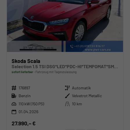
Skoda Scala
Selection 1.5 TSI DSG*LED*PDC-HI*TEMPOMAT*SMARTLINK*SHZ*KLIMA*RADIO
sofort lieferbar
Fahrzeug mit Tageszulassung
Fahrzeugnr.
Getriebe
176897
Automatik
Kraftstoff
Außenfarbe
Benzin
Velvetrot Metallic
Leistung
Kilometerstand
110 kW (150 PS)
10 km
01.04.2026
27.990,– €