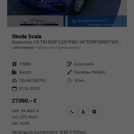
Skoda Scala
Selection 1.5 TSI DSG*LED*PDC-HI*TEMPOMAT*SMARTLINK*SHZ*KLIMA*RADIO
sofort lieferbar
Fahrzeug mit Tageszulassung
Fahrzeugnr.
Getriebe
176895
Automatik
Kraftstoff
Außenfarbe
Benzin
Raceblau Metallic
Leistung
Kilometerstand
110 kW (150 PS)
10 km
01.04.2026
27.990,– €
UVP:
34.030,– €
Wir rufen Sie an
Angebot drucken (PDF)
Fahrzeug parken
incl. 20% MwSt.
inkl. NoVA
Verbrauch kombiniert:
5,90 l/100km