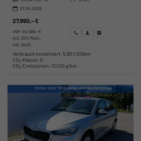
01.04.2026
27.990,– €
UVP:
34.030,– €
Wir rufen Sie an
Angebot drucken (PDF)
Fahrzeug parken
incl. 20% MwSt.
inkl. NoVA
Verbrauch kombiniert:
5,90 l/100km
CO
-Klasse:
D
2
CO
-Emissionen:
121,00 g/km
2