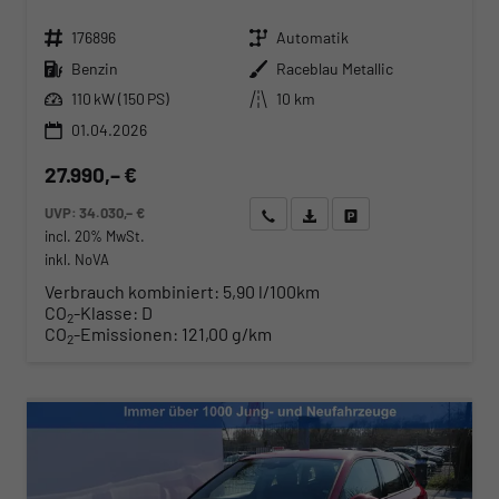
Fahrzeugnr.
Getriebe
176896
Automatik
Kraftstoff
Außenfarbe
Benzin
Raceblau Metallic
Leistung
Kilometerstand
110 kW (150 PS)
10 km
01.04.2026
27.990,– €
UVP:
34.030,– €
Wir rufen Sie an
Angebot drucken (PDF)
Fahrzeug parken
incl. 20% MwSt.
inkl. NoVA
Verbrauch kombiniert:
5,90 l/100km
CO
-Klasse:
D
2
CO
-Emissionen:
121,00 g/km
2