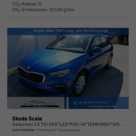
CO
-Klasse:
D
2
CO
-Emissionen:
121,00 g/km
2
Skoda Scala
Selection 1.5 TSI DSG*LED*PDC-HI*TEMPOMAT*SMARTLINK*SHZ*KLIMA*RADIO
sofort lieferbar
Fahrzeug mit Tageszulassung