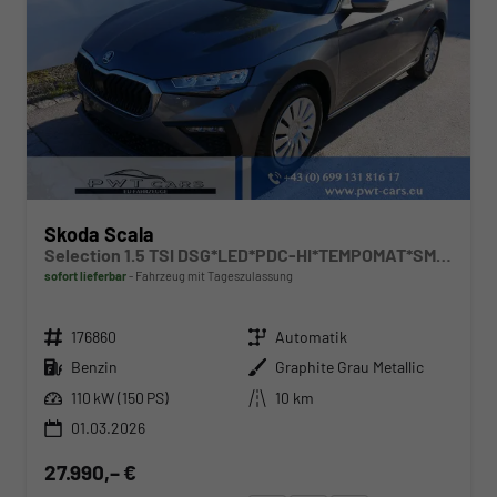
Skoda Scala
Selection 1.5 TSI DSG*LED*PDC-HI*TEMPOMAT*SMARTLINK*SHZ*KLIMA*RADIO
sofort lieferbar
Fahrzeug mit Tageszulassung
Fahrzeugnr.
Getriebe
176860
Automatik
Kraftstoff
Außenfarbe
Benzin
Graphite Grau Metallic
Leistung
Kilometerstand
110 kW (150 PS)
10 km
01.03.2026
27.990,– €