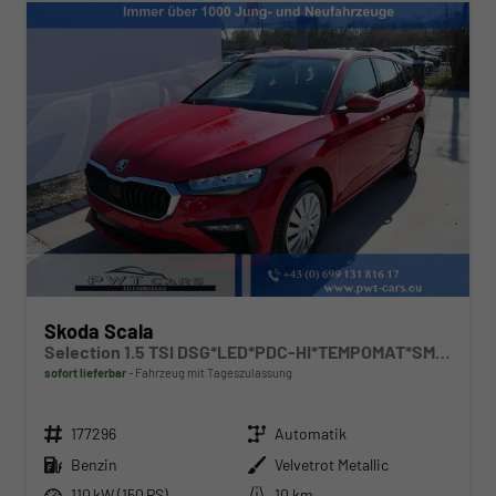
Skoda Scala
Selection 1.5 TSI DSG*LED*PDC-HI*TEMPOMAT*SMARTLINK*SHZ*KLIMA*RADIO
sofort lieferbar
Fahrzeug mit Tageszulassung
Fahrzeugnr.
Getriebe
177296
Automatik
Kraftstoff
Außenfarbe
Benzin
Velvetrot Metallic
Leistung
Kilometerstand
110 kW (150 PS)
10 km