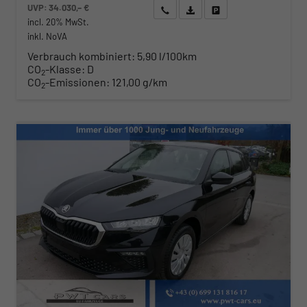
UVP:
34.030,– €
Wir rufen Sie an
Angebot drucken (PDF)
Fahrzeug parken
incl. 20% MwSt.
inkl. NoVA
Verbrauch kombiniert:
5,90 l/100km
CO
-Klasse:
D
2
CO
-Emissionen:
121,00 g/km
2