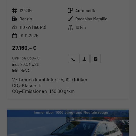
Fahrzeugnr.
Getriebe
129284
Automatik
Kraftstoff
Außenfarbe
Benzin
Raceblau Metallic
Leistung
Kilometerstand
110 kW (150 PS)
10 km
01.11.2025
27.160,– €
UVP:
34.030,– €
Wir rufen Sie an
Angebot drucken (PDF)
Fahrzeug parken
incl. 20% MwSt.
inkl. NoVA
Verbrauch kombiniert:
5,90 l/100km
CO
-Klasse:
D
2
CO
-Emissionen:
130,00 g/km
2