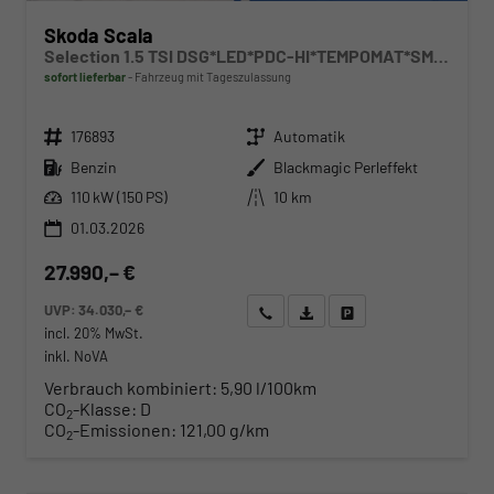
Skoda Scala
Selection 1.5 TSI DSG*LED*PDC-HI*TEMPOMAT*SMARTLINK*SHZ*KLIMA*RADIO
sofort lieferbar
Fahrzeug mit Tageszulassung
Fahrzeugnr.
Getriebe
176893
Automatik
Kraftstoff
Außenfarbe
Benzin
Blackmagic Perleffekt
Leistung
Kilometerstand
110 kW (150 PS)
10 km
01.03.2026
27.990,– €
UVP:
34.030,– €
Wir rufen Sie an
Angebot drucken (PDF)
Fahrzeug parken
incl. 20% MwSt.
inkl. NoVA
Verbrauch kombiniert:
5,90 l/100km
CO
-Klasse:
D
2
CO
-Emissionen:
121,00 g/km
2