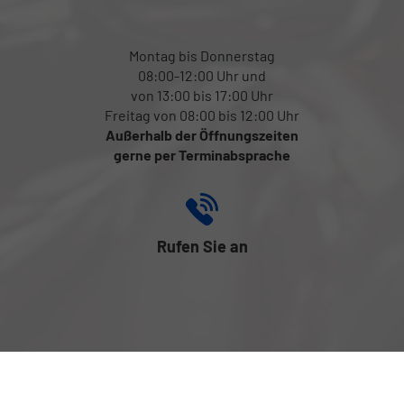
Montag bis Donnerstag
08:00-12:00 Uhr und
von 13:00 bis 17:00 Uhr
Freitag von 08:00 bis 12:00 Uhr
Außerhalb der Öffnungszeiten
gerne per Terminabsprache
Rufen Sie an
+43 (0) 699 131 816 17
Folgen Sie uns