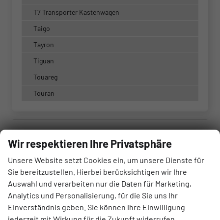
T7 Transporter Kastenwagen
Taigo
Tayron
Tiguan
Touareg
Touran
Marke
Wir respektieren Ihre Privatsphäre
alles ausgewählt
Unsere Website setzt Cookies ein, um unsere Dienste für
Sie bereitzustellen. Hierbei berücksichtigen wir Ihre
Modell
Auswahl und verarbeiten nur die Daten für Marketing,
alles ausgewählt
Analytics und Personalisierung, für die Sie uns Ihr
Einverständnis geben. Sie können Ihre Einwilligung
jederzeit mit Wirkung für die Zukunft widerrufen.