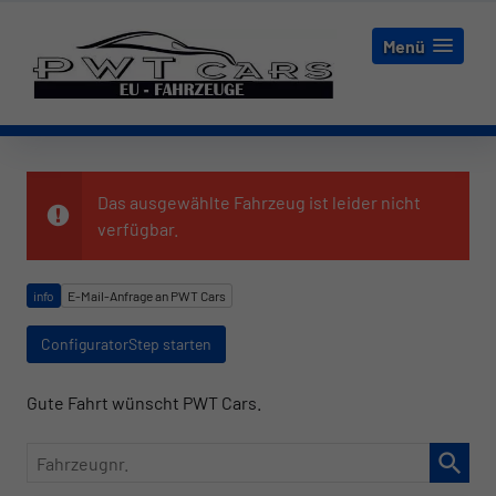
Menü
Das ausgewählte Fahrzeug ist leider nicht
verfügbar.
info
E-Mail-Anfrage an PWT Cars
ConfiguratorStep starten
Gute Fahrt wünscht PWT Cars.
Fahrzeugnr.