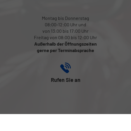
Montag bis Donnerstag
08:00-12:00 Uhr und
von 13:00 bis 17:00 Uhr
Freitag von 08:00 bis 12:00 Uhr
Außerhalb der Öffnungszeiten
gerne per Terminabsprache
Rufen Sie an
+43 (0) 699 131 816 17
Folgen Sie uns