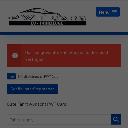
Menü
Das ausgewählte Fahrzeug ist leider nicht
verfügbar.
info
E-Mail-Anfrage an PWT Cars
ConfiguratorStep starten
Gute Fahrt wünscht PWT Cars.
Fahrzeugnr.