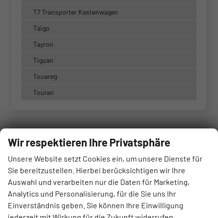
T7 Transporter Kastenwagen
Taigo
Tayron
Tiguan
Touareg
Touran
Marke
Wir respektieren Ihre Privatsphäre
alles ausgewählt
Unsere Website setzt Cookies ein, um unsere Dienste für
Sie bereitzustellen. Hierbei berücksichtigen wir Ihre
Modell
Auswahl und verarbeiten nur die Daten für Marketing,
alles ausgewählt
Analytics und Personalisierung, für die Sie uns Ihr
Einverständnis geben. Sie können Ihre Einwilligung
jederzeit mit Wirkung für die Zukunft widerrufen.