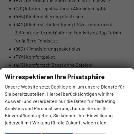
(PWD) Interieur mit Sportsitzen, Stoff schwarz
(QJ1) Interieurapplikationen Aluminiumoptik
(4H5) Kindersicherung elektrisch
(3A2) Kindersitzbefestigung i-Size-konform auf
Beifahrerseite und äußeren Fondsitzen, Top Tether
für äußere Fondsitze
(98G) Klimatisierungspaket plus
(PYA) Komfortpaket
(4K5) Komfortschlüssel ohne Safelock
(JX1) Kreuzungsassistent
Wir respektieren Ihre Privatsphäre
(8VM) LED-Heckleuchten mit dynamischem Blinklicht
Unsere Website setzt Cookies ein, um unsere Dienste für
(1XX) Lederlenkrad 3-Speichen mit Multifunktion plus
Sie bereitzustellen. Hierbei berücksichtigen wir Ihre
und Schaltwippen
Auswahl und verarbeiten nur die Daten für Marketing,
(98R) MMI experience plus
Analytics und Personalisierung, für die Sie uns Ihr
(QK1) Mit Multifunktionskamera
Einverständnis geben. Sie können Ihre Einwilligung
(8J3) Notbremsassistent vorn
jederzeit mit Wirkung für die Zukunft widerrufen.
(8A2) Parkassistent plus mit Einparkhilfe mit