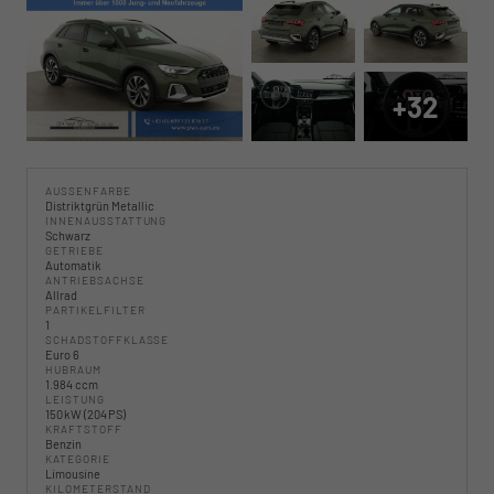
+32
AUSSENFARBE
Distriktgrün Metallic
INNENAUSSTATTUNG
Schwarz
GETRIEBE
Automatik
ANTRIEBSACHSE
Allrad
PARTIKELFILTER
1
SCHADSTOFFKLASSE
Euro 6
HUBRAUM
1.984 ccm
LEISTUNG
150 kW (204 PS)
KRAFTSTOFF
Benzin
KATEGORIE
Limousine
KILOMETERSTAND