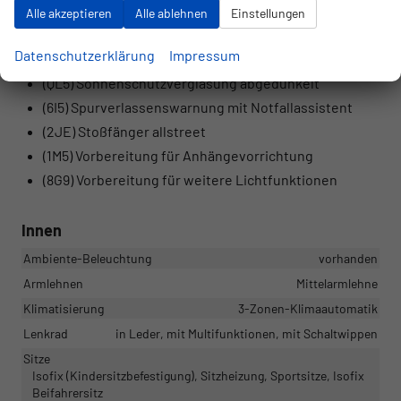
Umgebungsanzeige
Alle akzeptieren
Alle ablehnen
Einstellungen
(U90) Räder, 5-Arm-Dynamik, graphitgrau, 7,5Jx18,
Datenschutzerklärung
Impressum
Reifen 225/45 R18
(QL5) Sonnenschutzverglasung abgedunkelt
(6I5) Spurverlassenswarnung mit Notfallassistent
(2JE) Stoßfänger allstreet
(1M5) Vorbereitung für Anhängevorrichtung
(8G9) Vorbereitung für weitere Lichtfunktionen
Innen
Ambiente-Beleuchtung
vorhanden
Armlehnen
Mittelarmlehne
Klimatisierung
3-Zonen-Klimaautomatik
Lenkrad
in Leder, mit Multifunktionen, mit Schaltwippen
Sitze
Isofix (Kindersitzbefestigung), Sitzheizung, Sportsitze, Isofix
Beifahrersitz