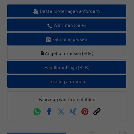
Bestellunterlagen anfordern
Wir rufen Sie an
Fahrzeug parken
Angebot drucken (PDF)
Händleranfrage (B2B)
Leasing anfragen
Fahrzeug weiterempfehlen
Whatsapp
Facebook
Twitter
Xing
Pinterest
Link