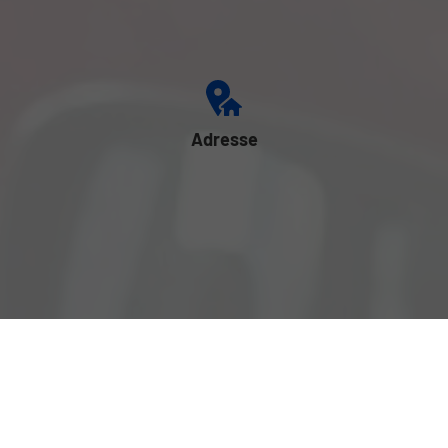
Adresse
Mauthausener Str.78
4222 St. Georgen an der Gusen