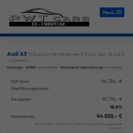
Menü
Audi A3
TFSI quattro 150 kW allstreet S-Tronic, Navi, 18-Zoll, 5-
J. Garantie
Fahrzeugnr.
:
157699
,
sofort lieferbar
,
Fahrzeug mit Tageszulassung
, Zentrallager
54.730,– €
UVP ohne
Überführungskosten
10.710,– €
Sie sparen:
19,6%
44.020,– €
Gesamtpreis
incl. 20% MwSt., den Kosten für Überführung und Zulassungspapieren
inkl. NoVA