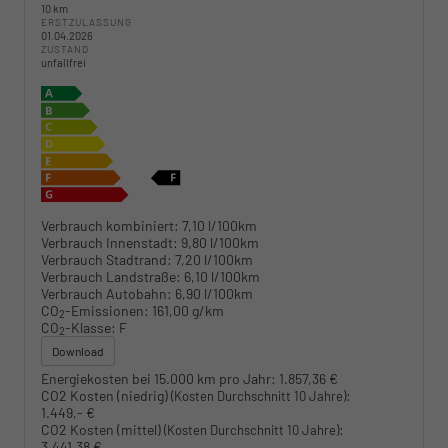
10 km
ERSTZULASSUNG
01.04.2026
ZUSTAND
unfallfrei
Verbrauch kombiniert:
7,10 l/100km
Verbrauch Innenstadt:
9,80 l/100km
Verbrauch Stadtrand:
7,20 l/100km
Verbrauch Landstraße:
6,10 l/100km
Verbrauch Autobahn:
6,90 l/100km
CO
-Emissionen:
161,00 g/km
2
CO
-Klasse:
F
2
Download
Energiekosten bei 15.000 km pro Jahr:
1.857,36 €
CO2 Kosten (niedrig)
:
(Kosten Durchschnitt 10 Jahre)
1.449,- €
CO2 Kosten (mittel)
:
(Kosten Durchschnitt 10 Jahre)
3.441,38 €