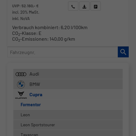
UVP:
52.160,– €
Wir rufen Sie an
Angebot drucken (PDF)
Fahrzeug parken
incl. 20% MwSt.
inkl. NoVA
Verbrauch kombiniert:
6,20 l/100km
CO
-Klasse:
E
2
CO
-Emissionen:
140,00 g/km
2
Fahrzeugnr.
Audi
BMW
Cupra
Formentor
Leon
Leon Sportstourer
Tavascan