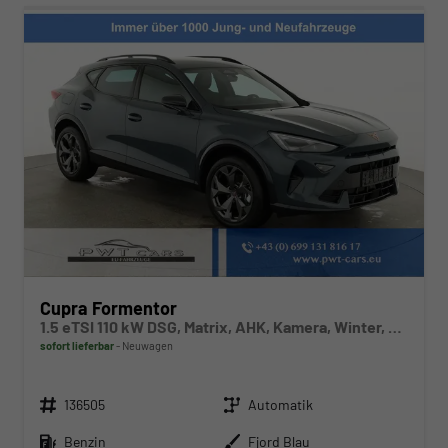
Cupra Formentor
1.5 eTSI 110 kW DSG, Matrix, AHK, Kamera, Winter, el. Klappe, 5 J.-Garantie
sofort lieferbar
Neuwagen
Fahrzeugnr.
Getriebe
136505
Automatik
Kraftstoff
Außenfarbe
Benzin
Fjord Blau