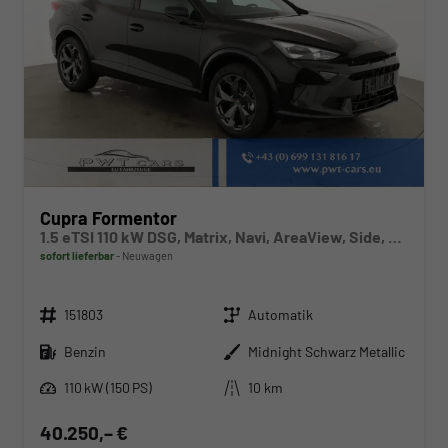
Cupra Formentor
1.5 eTSI 110 kW DSG, Matrix, Navi, AreaView, Side, Winter, el. Klappe, 5 J.-Garantie
sofort lieferbar
Neuwagen
Fahrzeugnr.
Getriebe
151803
Automatik
Kraftstoff
Außenfarbe
Benzin
Midnight Schwarz Metallic
Leistung
Kilometerstand
110 kW (150 PS)
10 km
40.250,– €