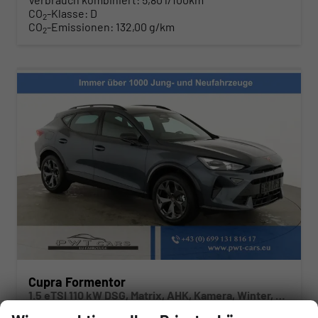
CO
-Klasse:
D
2
CO
-Emissionen:
132,00 g/km
2
Cupra Formentor
1.5 eTSI 110 kW DSG, Matrix, AHK, Kamera, Winter, el. Klappe, 5 J.-Garantie
sofort lieferbar
Neuwagen