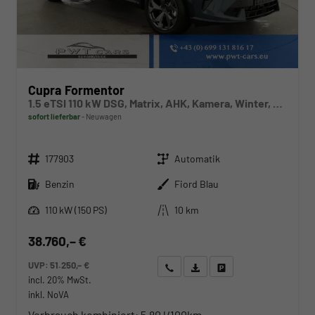
Cupra Formentor
1.5 eTSI 110 kW DSG, Matrix, AHK, Kamera, Winter, el. Klappe, 5 J.-Garantie
sofort lieferbar
Neuwagen
Fahrzeugnr.
Getriebe
177903
Automatik
Kraftstoff
Außenfarbe
Benzin
Fiord Blau
Leistung
Kilometerstand
110 kW (150 PS)
10 km
38.760,– €
UVP:
51.250,– €
Wir rufen Sie an
Angebot drucken (PDF)
Fahrzeug parken
incl. 20% MwSt.
inkl. NoVA
Verbrauch kombiniert:
5,80 l/100km