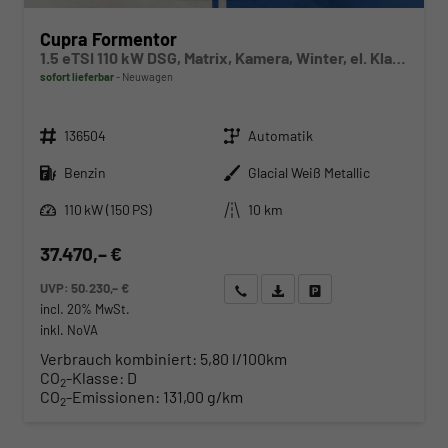
Cupra Formentor
1.5 eTSI 110 kW DSG, Matrix, Kamera, Winter, el. Klappe, 5 J.-Garantie
sofort lieferbar
Neuwagen
Fahrzeugnr.
Getriebe
136504
Automatik
Kraftstoff
Außenfarbe
Benzin
Glacial Weiß Metallic
Leistung
Kilometerstand
110 kW (150 PS)
10 km
37.470,– €
UVP:
50.230,– €
Wir rufen Sie an
Angebot drucken (PDF)
Fahrzeug parken
incl. 20% MwSt.
inkl. NoVA
Verbrauch kombiniert:
5,80 l/100km
CO
-Klasse:
D
2
CO
-Emissionen:
131,00 g/km
2