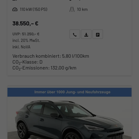
Leistung
Kilometerstand
110 kW (150 PS)
10 km
38.550,– €
UVP:
51.250,– €
Wir rufen Sie an
Angebot drucken (PDF)
Fahrzeug parken
incl. 20% MwSt.
inkl. NoVA
Verbrauch kombiniert:
5,80 l/100km
CO
-Klasse:
D
2
CO
-Emissionen:
132,00 g/km
2