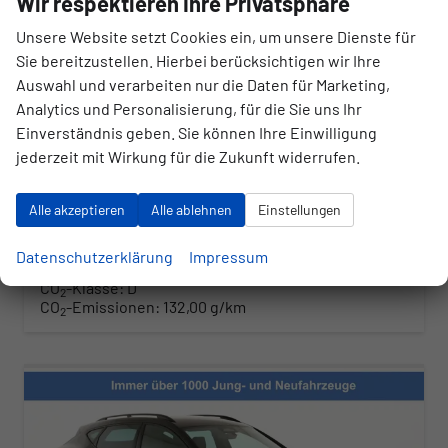
Wir respektieren Ihre Privatsphäre
Unsere Website setzt Cookies ein, um unsere Dienste für
Fahrzeugnr.
Getriebe
177904
Automatik
Sie bereitzustellen. Hierbei berücksichtigen wir Ihre
Kraftstoff
Außenfarbe
Benzin
Magnetic Grau Metallic
Auswahl und verarbeiten nur die Daten für Marketing,
Analytics und Personalisierung, für die Sie uns Ihr
Leistung
Kilometerstand
110 kW (150 PS)
10 km
Einverständnis geben. Sie können Ihre Einwilligung
jederzeit mit Wirkung für die Zukunft widerrufen.
39.630,– €
UVP:
51.250,– €
Wir rufen Sie an
Angebot drucken (PDF)
Fahrzeug parken
Alle akzeptieren
Alle ablehnen
Einstellungen
incl. 20% MwSt.
inkl. NoVA
Datenschutzerklärung
Impressum
Verbrauch kombiniert:
5,80 l/100km
CO
-Klasse:
D
2
CO
-Emissionen:
132,00 g/km
2