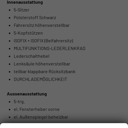
Innenausstattung
5-Sitzer
Polsterstoff Schwarz
Fahrersitz höhenverstellbar
5-Kopfstützen
ISOFIX + ISOFIX (Beifahrersitz)
MULTIFUNKTIONS-LEDERLENKRAD
Lederschalthebel
Lenksäule höhenverstellbar
teilbar klappbare Rücksitzbank
DURCHLADEMÖGLICHKEIT
Aussenausstattung
5-trg.
el. Fensterheber vorne
el. Außenspiegel beheizbar
Colorverglasung