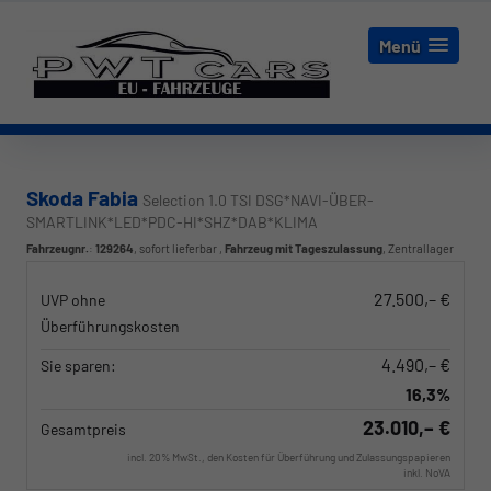
Menü
Skoda Fabia
Selection 1.0 TSI DSG*NAVI-ÜBER-
SMARTLINK*LED*PDC-HI*SHZ*DAB*KLIMA
Fahrzeugnr.
:
129264
,
sofort lieferbar
,
Fahrzeug mit Tageszulassung
, Zentrallager
27.500,– €
UVP ohne
Überführungskosten
4.490,– €
Sie sparen:
16,3%
23.010,– €
Gesamtpreis
incl. 20% MwSt., den Kosten für Überführung und Zulassungspapieren
inkl. NoVA