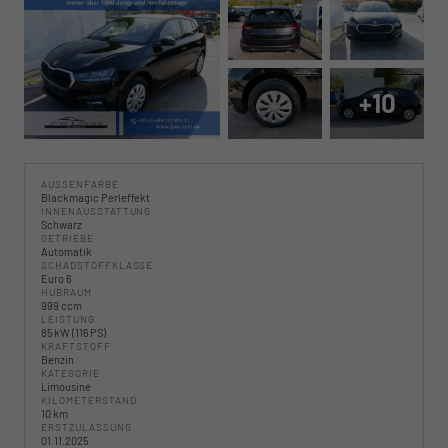
+10
AUSSENFARBE
Blackmagic Perleffekt
INNENAUSSTATTUNG
Schwarz
GETRIEBE
Automatik
SCHADSTOFFKLASSE
Euro 6
HUBRAUM
999 ccm
LEISTUNG
85 kW (116 PS)
KRAFTSTOFF
Benzin
KATEGORIE
Limousine
KILOMETERSTAND
10 km
ERSTZULASSUNG
01.11.2025