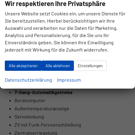
Wir respektieren Ihre Privatsphäre
Licht und Sicht
Unsere Website setzt Cookies ein, um unsere Dienste für
LED-SCHEINWERFER (VOLL)
Sie bereitzustellen. Hierbei berücksichtigen wir Ihre
Auswahl und verarbeiten nur die Daten für Marketing,
LED-Tagfahrlicht
Analytics und Personalisierung, für die Sie uns Ihr
LED-Heckleuchten
Einverständnis geben. Sie können Ihre Einwilligung
Lichtautomatik
jederzeit mit Wirkung für die Zukunft widerrufen.
Coming-Home-Funktion
Leaving-Home-Funktion
Alle akzeptieren
Alle ablehnen
Einstellungen
NEBELSCHEINWERFER
Datenschutzerklärung
Impressum
Technik
7-Gang-Automatikgetriebe
Bordcomputer
Außentemperaturanzeige
Servolenkung
ZV mit Funk-Fernverschließung
Zentralverriegelung