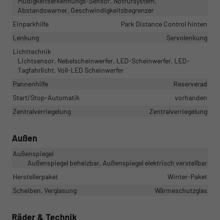
Müdigkeitserkennungs-Sensor, Notrufsystem,
Abstandswarner, Geschwindigkeitsbegrenzer
Einparkhilfe
Park Distance Control hinten
Lenkung
Servolenkung
Lichttechnik
Lichtsensor, Nebelscheinwerfer, LED-Scheinwerfer, LED-
Tagfahrlicht, Voll-LED Scheinwerfer
Pannenhilfe
Reserverad
Start/Stop-Automatik
vorhanden
Zentralverriegelung
Zentralverriegelung
Außen
Außenspiegel
Außenspiegel beheizbar, Außenspiegel elektrisch verstellbar
Herstellerpaket
Winter-Paket
Scheiben, Verglasung
Wärmeschutzglas
Räder & Technik