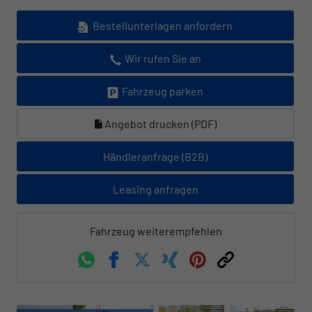
Bestellunterlagen anfordern
Wir rufen Sie an
Fahrzeug parken
Angebot drucken (PDF)
Händleranfrage (B2B)
Leasing anfragen
Fahrzeug weiterempfehlen
Whatsapp
Facebook
Twitter
Xing
Pinterest
Link