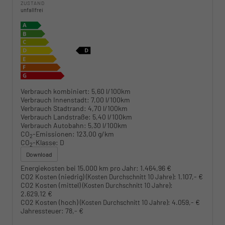
ZUSTAND
unfallfrei
Verbrauch kombiniert:
5,60 l/100km
Verbrauch Innenstadt:
7,00 l/100km
Verbrauch Stadtrand:
4,70 l/100km
Verbrauch Landstraße:
5,40 l/100km
Verbrauch Autobahn:
5,30 l/100km
CO
-Emissionen:
123,00 g/km
2
CO
-Klasse:
D
2
Download
Energiekosten bei 15.000 km pro Jahr:
1.464,96 €
CO2 Kosten (niedrig)
:
1.107,- €
(Kosten Durchschnitt 10 Jahre)
CO2 Kosten (mittel)
:
(Kosten Durchschnitt 10 Jahre)
2.629,12 €
CO2 Kosten (hoch)
:
4.059,- €
(Kosten Durchschnitt 10 Jahre)
Jahressteuer:
78,- €