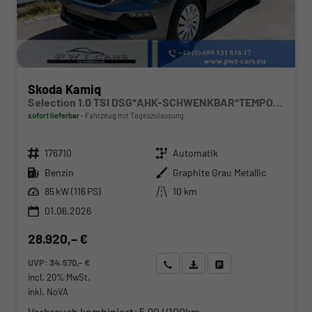
Skoda Kamiq
Selection 1.0 TSI DSG*AHK-SCHWENKBAR*TEMPOMAT*PDC-HINTEN*KEYLESS-GO*SHZ*
sofort lieferbar
Fahrzeug mit Tageszulassung
Fahrzeugnr.
Getriebe
176710
Automatik
Kraftstoff
Außenfarbe
Benzin
Graphite Grau Metallic
Leistung
Kilometerstand
85 kW (116 PS)
10 km
01.06.2026
28.920,– €
UVP:
34.570,– €
Wir rufen Sie an
Angebot drucken (PDF)
Fahrzeug parken
incl. 20% MwSt.
inkl. NoVA
Verbrauch kombiniert:
5,90 l/100km