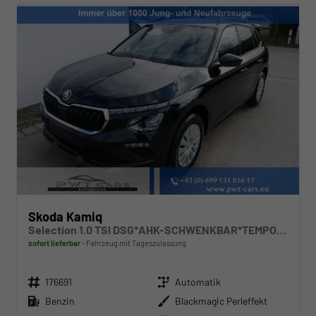
Skoda Kamiq
Selection 1.0 TSI DSG*AHK-SCHWENKBAR*TEMPOMAT*PDC-HINTEN*KEYLESS-GO*SHZ*
sofort lieferbar
Fahrzeug mit Tageszulassung
Fahrzeugnr.
Getriebe
176691
Automatik
Kraftstoff
Außenfarbe
Benzin
Blackmagic Perleffekt