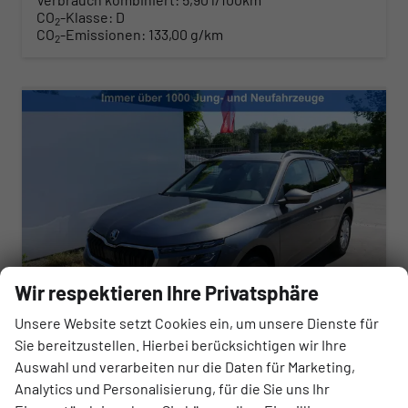
CO
-Klasse:
D
2
CO
-Emissionen:
133,00 g/km
2
Wir respektieren Ihre Privatsphäre
Unsere Website setzt Cookies ein, um unsere Dienste für
Sie bereitzustellen. Hierbei berücksichtigen wir Ihre
Skoda Kamiq
Auswahl und verarbeiten nur die Daten für Marketing,
Selection 1.0 TSI DSG*AHK-SCHWENKBAR*TEMPOMAT*PDC-HINTEN*KEYLESS-GO*SHZ*
Analytics und Personalisierung, für die Sie uns Ihr
sofort lieferbar
Fahrzeug mit Tageszulassung