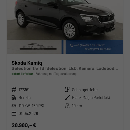
Skoda Kamiq
Selection 1.5 TSI Selection, LED, Kamera, Ladeboden, Winter
sofort lieferbar
Fahrzeug mit Tageszulassung
Fahrzeugnr.
Getriebe
177361
Schaltgetriebe
Kraftstoff
Außenfarbe
Benzin
Black Magic Perleffekt
Leistung
Kilometerstand
110 kW (150 PS)
10 km
01.05.2026
28.980,– €