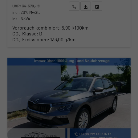
UVP:
34.570,– €
Wir rufen Sie an
Angebot drucken (PDF)
Fahrzeug parken
incl. 20% MwSt.
inkl. NoVA
Verbrauch kombiniert:
5,90 l/100km
CO
-Klasse:
D
2
CO
-Emissionen:
133,00 g/km
2