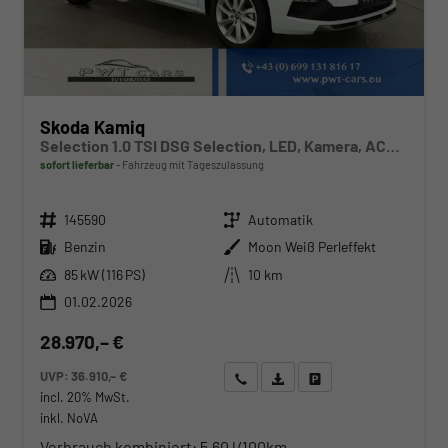
Skoda Kamiq
Selection 1.0 TSI DSG Selection, LED, Kamera, ACC, Side, Winter
sofort lieferbar
Fahrzeug mit Tageszulassung
Fahrzeugnr.
Getriebe
145590
Automatik
Kraftstoff
Außenfarbe
Benzin
Moon Weiß Perleffekt
Leistung
Kilometerstand
85 kW (116 PS)
10 km
01.02.2026
28.970,– €
UVP:
36.910,– €
Wir rufen Sie an
Angebot drucken (PDF)
Fahrzeug parken
incl. 20% MwSt.
inkl. NoVA
Verbrauch kombiniert:
5,60 l/100km