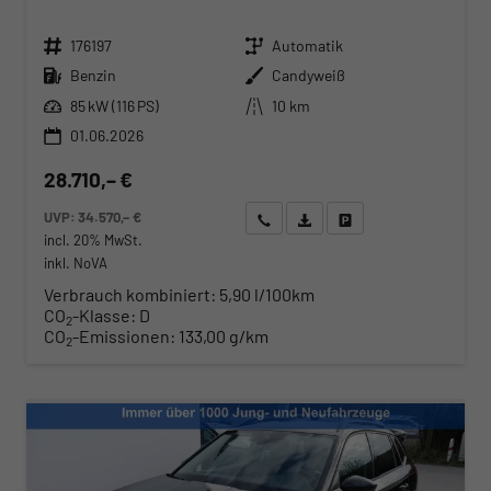
Fahrzeugnr.
Getriebe
176197
Automatik
Kraftstoff
Außenfarbe
Benzin
Candyweiß
Leistung
Kilometerstand
85 kW (116 PS)
10 km
01.06.2026
28.710,– €
UVP:
34.570,– €
Wir rufen Sie an
Angebot drucken (PDF)
Fahrzeug parken
incl. 20% MwSt.
inkl. NoVA
Verbrauch kombiniert:
5,90 l/100km
CO
-Klasse:
D
2
CO
-Emissionen:
133,00 g/km
2