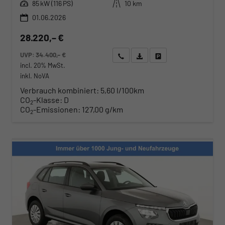
Leistung
Kilometerstand
85 kW (116 PS)
10 km
01.06.2026
28.220,– €
UVP:
34.400,– €
Wir rufen Sie an
Angebot drucken (PDF)
Fahrzeug parken
incl. 20% MwSt.
inkl. NoVA
Verbrauch kombiniert:
5,60 l/100km
CO
-Klasse:
D
2
CO
-Emissionen:
127,00 g/km
2