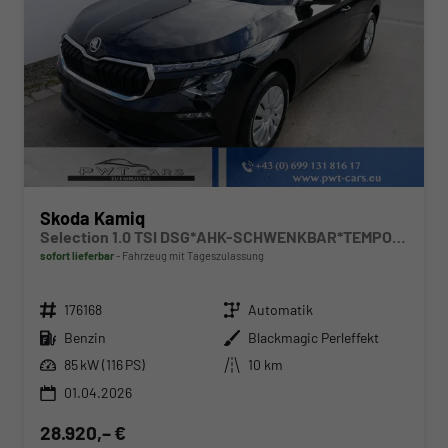
Skoda Kamiq
Selection 1.0 TSI DSG*AHK-SCHWENKBAR*TEMPOMAT*PDC-HINTEN*KEYLESS-GO*SHZ*
sofort lieferbar
Fahrzeug mit Tageszulassung
Fahrzeugnr.
Getriebe
176168
Automatik
Kraftstoff
Außenfarbe
Benzin
Blackmagic Perleffekt
Leistung
Kilometerstand
85 kW (116 PS)
10 km
01.04.2026
28.920,– €