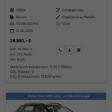
Fahrzeugnr.
Getriebe
158154
Schaltgetriebe
Kraftstoff
Außenfarbe
Benzin
Graphite Grau Metallic
Leistung
Kilometerstand
110 kW (150 PS)
10 km
01.05.2026
28.980,– €
UVP:
35.380,– €
Wir rufen Sie an
Angebot drucken (PDF)
Fahrzeug parken
incl. 20% MwSt.
inkl. NoVA
Verbrauch kombiniert:
5,70 l/100km
CO
-Klasse:
D
2
CO
-Emissionen:
129,00 g/km
2