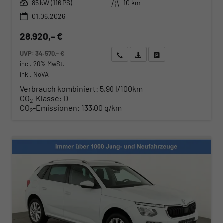
Leistung
Kilometerstand
85 kW (116 PS)
10 km
01.06.2026
28.920,– €
UVP:
34.570,– €
Wir rufen Sie an
Angebot drucken (PDF)
Fahrzeug parken
incl. 20% MwSt.
inkl. NoVA
Verbrauch kombiniert:
5,90 l/100km
CO
-Klasse:
D
2
CO
-Emissionen:
133,00 g/km
2