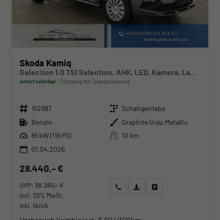
Skoda Kamiq
Selection 1.0 TSI Selection, AHK, LED, Kamera, Ladeboden, Winter
sofort lieferbar
Fahrzeug mit Tageszulassung
Fahrzeugnr.
Getriebe
152987
Schaltgetriebe
Kraftstoff
Außenfarbe
Benzin
Graphite Grau Metallic
Leistung
Kilometerstand
85 kW (116 PS)
10 km
01.04.2026
28.440,– €
UVP:
36.250,– €
Wir rufen Sie an
Angebot drucken (PDF)
Fahrzeug parken
incl. 20% MwSt.
inkl. NoVA
Verbrauch kombiniert:
5,60 l/100km