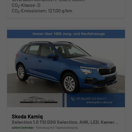
CO
-Klasse:
D
2
CO
-Emissionen:
127,00 g/km
2
Skoda Kamiq
Selection 1.0 TSI DSG Selection, AHK, LED, Kamera, Winter, 16-Zoll, 4 J.-Garantie
sofort lieferbar
Fahrzeug mit Tageszulassung