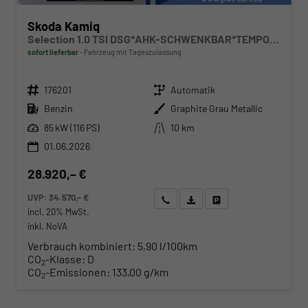
Skoda Kamiq
Selection 1.0 TSI DSG*AHK-SCHWENKBAR*TEMPOMAT*PDC-HINTEN*KEYLESS-GO*SHZ*
sofort lieferbar
Fahrzeug mit Tageszulassung
Fahrzeugnr.
Getriebe
176201
Automatik
Kraftstoff
Außenfarbe
Benzin
Graphite Grau Metallic
Leistung
Kilometerstand
85 kW (116 PS)
10 km
01.06.2026
28.920,– €
UVP:
34.570,– €
Wir rufen Sie an
Angebot drucken (PDF)
Fahrzeug parken
incl. 20% MwSt.
inkl. NoVA
Verbrauch kombiniert:
5,90 l/100km
CO
-Klasse:
D
2
CO
-Emissionen:
133,00 g/km
2