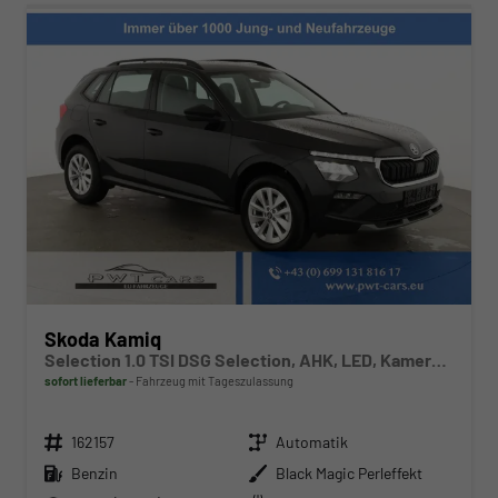
Skoda Kamiq
Selection 1.0 TSI DSG Selection, AHK, LED, Kamera, Winter, 16-Zoll, 4 J.-Garantie
sofort lieferbar
Fahrzeug mit Tageszulassung
Fahrzeugnr.
Getriebe
162157
Automatik
Kraftstoff
Außenfarbe
Benzin
Black Magic Perleffekt