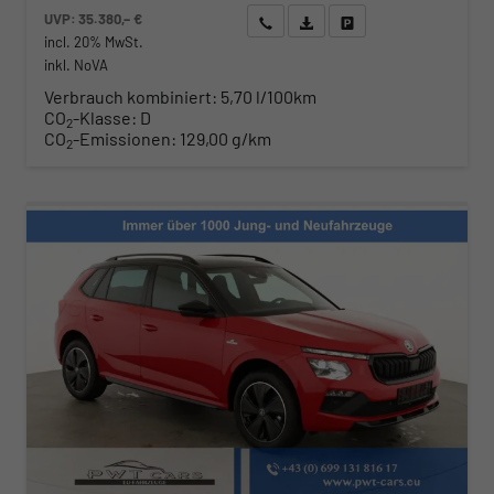
UVP:
35.380,– €
Wir rufen Sie an
Angebot drucken (PDF)
Fahrzeug parken
incl. 20% MwSt.
inkl. NoVA
Verbrauch kombiniert:
5,70 l/100km
CO
-Klasse:
D
2
CO
-Emissionen:
129,00 g/km
2