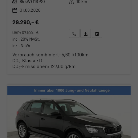
Leistung
Kilometerstand
85 kW (116 PS)
10 km
01.06.2026
29.290,– €
UVP:
37.100,– €
Wir rufen Sie an
Angebot drucken (PDF)
Fahrzeug parken
incl. 20% MwSt.
inkl. NoVA
Verbrauch kombiniert:
5,60 l/100km
CO
-Klasse:
D
2
CO
-Emissionen:
127,00 g/km
2