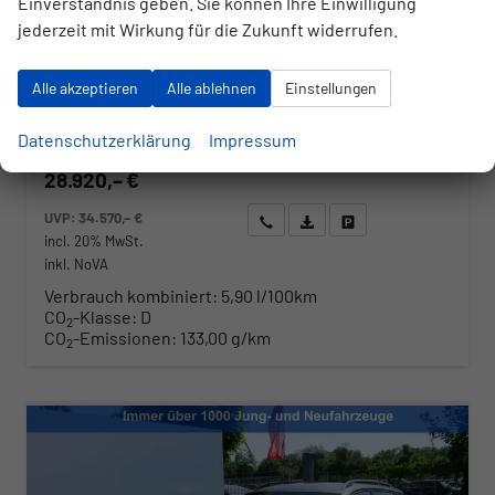
Einverständnis geben. Sie können Ihre Einwilligung
jederzeit mit Wirkung für die Zukunft widerrufen.
Fahrzeugnr.
Getriebe
176712
Automatik
Kraftstoff
Außenfarbe
Benzin
Graphite Grau Metallic
Alle akzeptieren
Alle ablehnen
Einstellungen
Leistung
Kilometerstand
85 kW (116 PS)
10 km
01.06.2026
Datenschutzerklärung
Impressum
28.920,– €
UVP:
34.570,– €
Wir rufen Sie an
Angebot drucken (PDF)
Fahrzeug parken
incl. 20% MwSt.
inkl. NoVA
Verbrauch kombiniert:
5,90 l/100km
CO
-Klasse:
D
2
CO
-Emissionen:
133,00 g/km
2