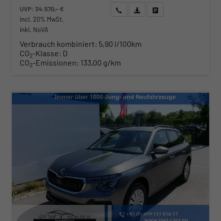
UVP:
34.570,– €
Wir rufen Sie an
Angebot drucken (PDF)
Fahrzeug parken
incl. 20% MwSt.
inkl. NoVA
Verbrauch kombiniert:
5,90 l/100km
CO
-Klasse:
D
2
CO
-Emissionen:
133,00 g/km
2