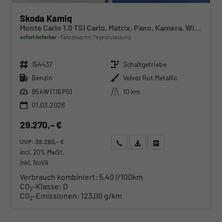
Skoda Kamiq
Monte Carlo 1.0 TSI Carlo, Matrix, Pano, Kamera, Winter, 17-Zoll
sofort lieferbar
Fahrzeug mit Tageszulassung
Fahrzeugnr.
Getriebe
154437
Schaltgetriebe
Kraftstoff
Außenfarbe
Benzin
Velvet Rot Metallic
Leistung
Kilometerstand
85 kW (116 PS)
10 km
01.03.2026
29.270,– €
UVP:
38.280,– €
Wir rufen Sie an
Angebot drucken (PDF)
Fahrzeug parken
incl. 20% MwSt.
inkl. NoVA
Verbrauch kombiniert:
5,40 l/100km
CO
-Klasse:
D
2
CO
-Emissionen:
123,00 g/km
2