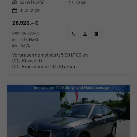
Leistung
Kilometerstand
85 kW (116 PS)
10 km
01.04.2026
28.920,– €
UVP:
34.570,– €
Wir rufen Sie an
Angebot drucken (PDF)
Fahrzeug parken
incl. 20% MwSt.
inkl. NoVA
Verbrauch kombiniert:
5,90 l/100km
CO
-Klasse:
D
2
CO
-Emissionen:
133,00 g/km
2