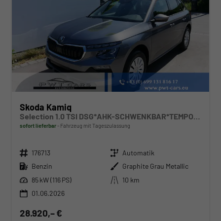
Skoda Kamiq
Selection 1.0 TSI DSG*AHK-SCHWENKBAR*TEMPOMAT*PDC-HINTEN*KEYLESS-GO*SHZ*
sofort lieferbar
Fahrzeug mit Tageszulassung
Fahrzeugnr.
Getriebe
176713
Automatik
Kraftstoff
Außenfarbe
Benzin
Graphite Grau Metallic
Leistung
Kilometerstand
85 kW (116 PS)
10 km
01.06.2026
28.920,– €