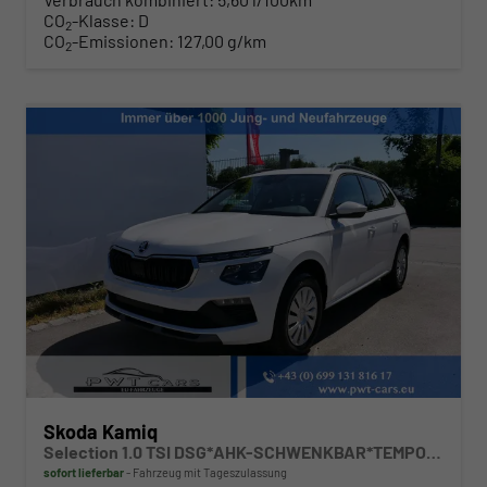
CO
-Klasse:
D
2
CO
-Emissionen:
127,00 g/km
2
Skoda Kamiq
Selection 1.0 TSI DSG*AHK-SCHWENKBAR*TEMPOMAT*PDC-HINTEN*KEYLESS-GO*SHZ*
sofort lieferbar
Fahrzeug mit Tageszulassung