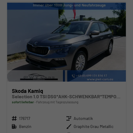
Skoda Kamiq
Selection 1.0 TSI DSG*AHK-SCHWENKBAR*TEMPOMAT*PDC-HINTEN*KEYLESS-GO*SHZ*
sofort lieferbar
Fahrzeug mit Tageszulassung
Fahrzeugnr.
Getriebe
176717
Automatik
Kraftstoff
Außenfarbe
Benzin
Graphite Grau Metallic