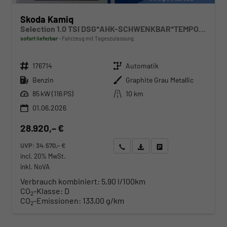
Skoda Kamiq
Selection 1.0 TSI DSG*AHK-SCHWENKBAR*TEMPOMAT*PDC-HINTEN*KEYLESS-GO*SHZ*
sofort lieferbar
Fahrzeug mit Tageszulassung
Fahrzeugnr.
Getriebe
176714
Automatik
Kraftstoff
Außenfarbe
Benzin
Graphite Grau Metallic
Leistung
Kilometerstand
85 kW (116 PS)
10 km
01.06.2026
28.920,– €
UVP:
34.570,– €
Wir rufen Sie an
Angebot drucken (PDF)
Fahrzeug parken
incl. 20% MwSt.
inkl. NoVA
Verbrauch kombiniert:
5,90 l/100km
CO
-Klasse:
D
2
CO
-Emissionen:
133,00 g/km
2