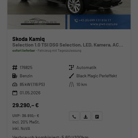
Skoda Kamiq
Selection 1.0 TSI DSG Selection, LED, Kamera, ACC, Side, Winter
sofort lieferbar
Fahrzeug mit Tageszulassung
Fahrzeugnr.
Getriebe
176825
Automatik
Kraftstoff
Außenfarbe
Benzin
Black Magic Perleffekt
Leistung
Kilometerstand
85 kW (116 PS)
10 km
01.05.2026
29.290,– €
UVP:
36.910,– €
Wir rufen Sie an
Angebot drucken (PDF)
Fahrzeug parken
incl. 20% MwSt.
inkl. NoVA
Verbrauch kombiniert:
5,60 l/100km