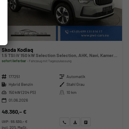
Skoda Kodiaq
1.5 TSI iV 150 kW Selection Selection, AHK, Navi, Kamera, Side, el. Klappe, Winter, sofort
sofort lieferbar
Fahrzeug mit Tageszulassung
Fahrzeugnr.
Getriebe
177251
Automatik
Kraftstoff
Außenfarbe
Hybrid Benzin
Stahl Grau
Leistung
Kilometerstand
150 kW (204 PS)
10 km
01.06.2026
48.360,– €
UVP:
55.530,– €
Wir rufen Sie an
Angebot drucken (PDF)
Fahrzeug parken
incl. 20% MwSt.