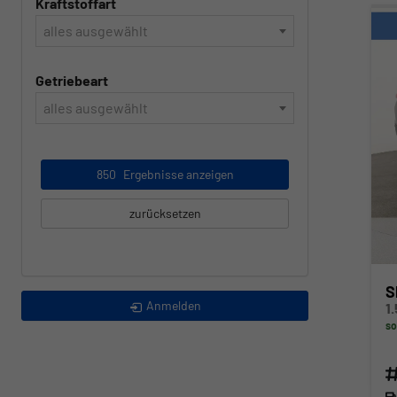
Kraftstoffart
alles ausgewählt
Getriebeart
alles ausgewählt
850
Ergebnisse anzeigen
zurücksetzen
S
Anmelden
so
Fahr
Kra