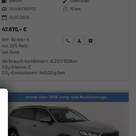
Benzin
Stahl Grau
Leistung
Kilometerstand
110 kW (150 PS)
10 km
01.07.2026
47.670,– €
UVP:
52.430,– €
Wir rufen Sie an
Angebot drucken (PDF)
Fahrzeug parken
incl. 20% MwSt.
inkl. NoVA
Verbrauch kombiniert:
6,20 l/100km
CO
-Klasse:
E
2
CO
-Emissionen:
140,00 g/km
2