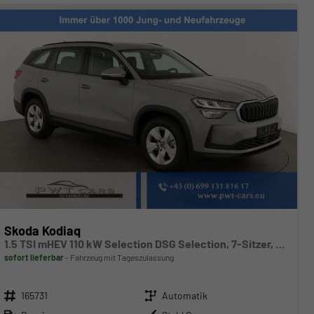
Skoda Kodiaq
1.5 TSI mHEV 110 kW Selection DSG Selection, 7-Sitzer, AHK, Navi, Side, Kamera, Winter, 4 J.- Garantie
sofort lieferbar
Fahrzeug mit Tageszulassung
Fahrzeugnr.
Getriebe
165731
Automatik
Kraftstoff
Außenfarbe