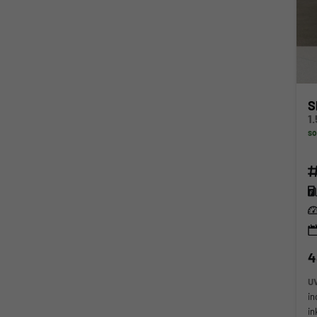
S
so
Fahr
Kra
Lei
4
U
in
in