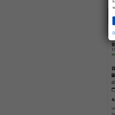
k
w
D
S
so
Fahr
Kra
Lei
4
U
in