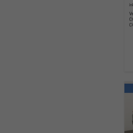
in
V
C
C