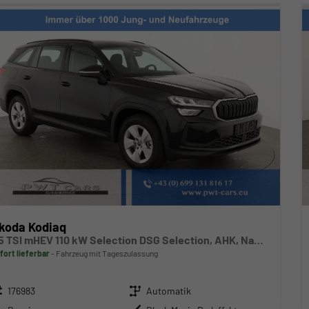
koda Kodiaq
1.5 TSI mHEV 110 kW Selection DSG Selection, AHK, Navi, Side, Kamera, Winter, 4 J.- Garantie
fort lieferbar
Fahrzeug mit Tageszulassung
zeugnr.
Getriebe
176983
Automatik
ftstoff
Außenfarbe