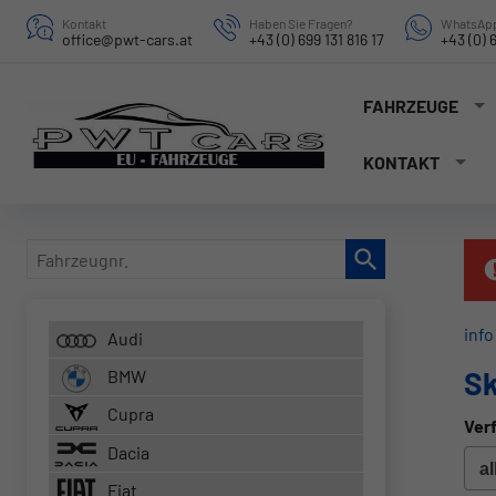
Kontakt
Haben Sie Fragen?
WhatsApp
office@pwt-cars.at
+43 (0) 699 131 816 17
+43 (0) 6
FAHRZEUGE
KONTAKT
Fahrzeugnr.
info
Audi
Sk
BMW
Cupra
Verf
Dacia
Fiat