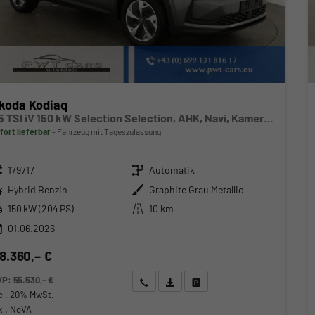
koda Kodiaq
1.5 TSI iV 150 kW Selection Selection, AHK, Navi, Kamera, Side, el. Klappe, Winter, sofort
fort lieferbar
Fahrzeug mit Tageszulassung
zeugnr.
Getriebe
179717
Automatik
ftstoff
Außenfarbe
Hybrid Benzin
Graphite Grau Metallic
stung
Kilometerstand
150 kW (204 PS)
10 km
01.06.2026
8.360,– €
VP:
55.530,– €
Wir rufen Sie an
Angebot drucken (PDF)
Fahrzeug parken
cl. 20% MwSt.
kl. NoVA