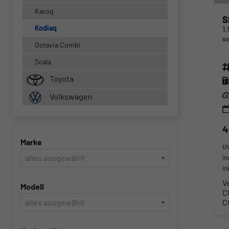
Karoq
S
Kodiaq
so
Octavia Combi
Scala
Fahr
Toyota
Kra
Lei
Volkswagen
4
Marke
U
alles ausgewählt
in
in
V
Modell
C
C
alles ausgewählt