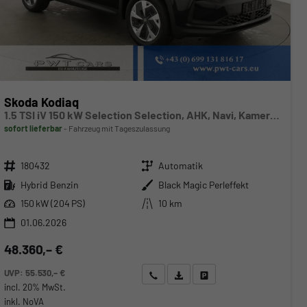
Skoda Kodiaq
1.5 TSI iV 150 kW Selection Selection, AHK, Navi, Kamera, Side, el. Klappe, Winter, sofort
sofort lieferbar
Fahrzeug mit Tageszulassung
Fahrzeugnr.
Getriebe
180432
Automatik
Kraftstoff
Außenfarbe
Hybrid Benzin
Black Magic Perleffekt
Leistung
Kilometerstand
150 kW (204 PS)
10 km
01.06.2026
48.360,– €
UVP:
55.530,– €
Wir rufen Sie an
Angebot drucken (PDF)
Fahrzeug parken
incl. 20% MwSt.
inkl. NoVA