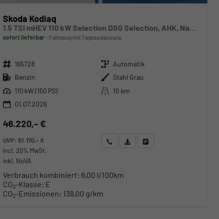
Skoda Kodiaq
1.5 TSI mHEV 110 kW Selection DSG Selection, AHK, Navi, Side, Kamera, Winter, 4 J.- Garantie
sofort lieferbar
Fahrzeug mit Tageszulassung
Fahrzeugnr.
Getriebe
165728
Automatik
Kraftstoff
Außenfarbe
Benzin
Stahl Grau
Leistung
Kilometerstand
110 kW (150 PS)
10 km
01.07.2026
46.220,– €
UVP:
51.170,– €
Wir rufen Sie an
Angebot drucken (PDF)
Fahrzeug parken
incl. 20% MwSt.
inkl. NoVA
Verbrauch kombiniert:
6,00 l/100km
CO
-Klasse:
E
2
CO
-Emissionen:
138,00 g/km
2