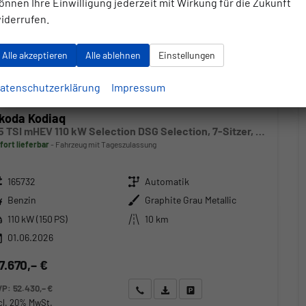
önnen Ihre Einwilligung jederzeit mit Wirkung für die Zukunft
iderrufen.
Alle akzeptieren
Alle ablehnen
Einstellungen
atenschutzerklärung
Impressum
koda Kodiaq
1.5 TSI mHEV 110 kW Selection DSG Selection, 7-Sitzer, AHK, Navi, Side, Kamera, Winter, 4 J.- Garantie
fort lieferbar
Fahrzeug mit Tageszulassung
zeugnr.
Getriebe
165732
Automatik
ftstoff
Außenfarbe
Benzin
Graphite Grau Metallic
stung
Kilometerstand
110 kW (150 PS)
10 km
01.06.2026
7.670,– €
VP:
52.430,– €
Wir rufen Sie an
Angebot drucken (PDF)
Fahrzeug parken
cl. 20% MwSt.