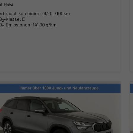
kl. NoVA
erbrauch kombiniert:
6,20 l/100km
O
-Klasse:
E
2
O
-Emissionen:
141,00 g/km
2