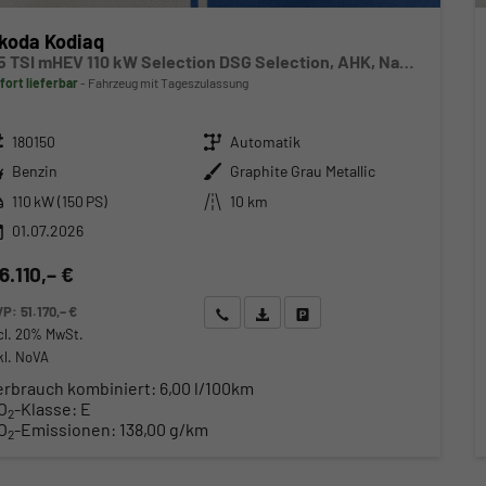
koda Kodiaq
1.5 TSI mHEV 110 kW Selection DSG Selection, AHK, Navi, Side, Kamera, Winter, 4 J.- Garantie
fort lieferbar
Fahrzeug mit Tageszulassung
zeugnr.
Getriebe
180150
Automatik
ftstoff
Außenfarbe
Benzin
Graphite Grau Metallic
stung
Kilometerstand
110 kW (150 PS)
10 km
01.07.2026
6.110,– €
VP:
51.170,– €
Wir rufen Sie an
Angebot drucken (PDF)
Fahrzeug parken
cl. 20% MwSt.
kl. NoVA
erbrauch kombiniert:
6,00 l/100km
O
-Klasse:
E
2
O
-Emissionen:
138,00 g/km
2