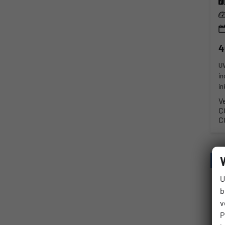
Lei
4
U
in
in
V
C
C
U
b
v
P