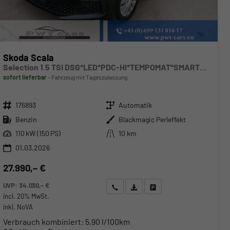
Skoda Scala
Selection 1.5 TSI DSG*LED*PDC-HI*TEMPOMAT*SMARTLINK*SHZ*KLIMA*RADIO
sofort lieferbar
Fahrzeug mit Tageszulassung
Fahrzeugnr.
Getriebe
176893
Automatik
Kraftstoff
Außenfarbe
Benzin
Blackmagic Perleffekt
Leistung
Kilometerstand
110 kW (150 PS)
10 km
01.03.2026
27.990,– €
UVP:
34.030,– €
Wir rufen Sie an
Angebot drucken (PDF)
Fahrzeug parken
incl. 20% MwSt.
inkl. NoVA
Verbrauch kombiniert:
5,90 l/100km