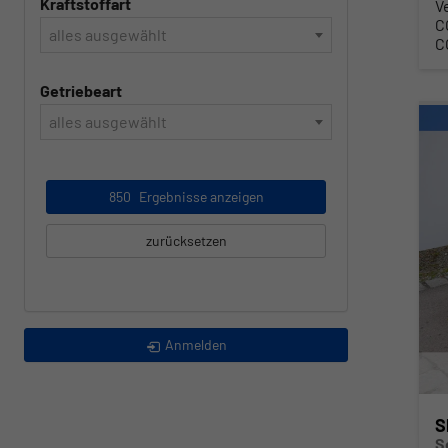
Kraftstoffart
V
C
alles ausgewählt
C
Getriebeart
alles ausgewählt
850
Ergebnisse anzeigen
zurücksetzen
Anmelden
S