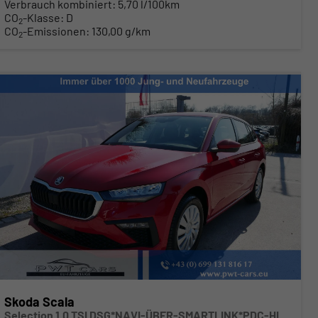
Verbrauch kombiniert:
5,70 l/100km
CO
-Klasse:
D
2
CO
-Emissionen:
130,00 g/km
2
Skoda Scala
Selection 1.0 TSI DSG*NAVI-ÜBER-SMARTLINK*PDC-HI*LED*TEMPOMAT*SHZ*DAB*KLIMA