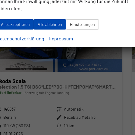
önnen Ihre Einwilligung jederzeit mit Wirkung für die Zukunft
iderrufen.
Alle akzeptieren
Alle ablehnen
Einstellungen
atenschutzerklärung
Impressum
koda Scala
Selection 1.5 TSI DSG*LED*PDC-HI*TEMPOMAT*SMARTLINK*SHZ*KLIMA*RADIO
fort lieferbar
Fahrzeug mit Tageszulassung
zeugnr.
Getriebe
146837
Automatik
ftstoff
Außenfarbe
Benzin
Raceblau Metallic
stung
Kilometerstand
110 kW (150 PS)
10 km
01.01.2026