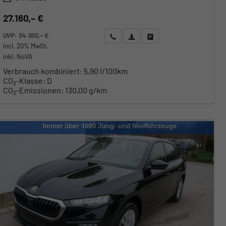
27.160,– €
UVP:
34.030,– €
Wir rufen Sie an
Angebot drucken (PDF)
Fahrzeug parken
incl. 20% MwSt.
inkl. NoVA
Verbrauch kombiniert:
5,90 l/100km
CO
-Klasse:
D
2
CO
-Emissionen:
130,00 g/km
2