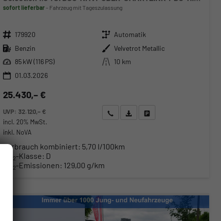
sofort lieferbar
Fahrzeug mit Tageszulassung
Fahrzeugnr.
Getriebe
179920
Automatik
Kraftstoff
Außenfarbe
Benzin
Velvetrot Metallic
Leistung
Kilometerstand
85 kW (116 PS)
10 km
01.03.2026
25.430,– €
UVP:
32.120,– €
Wir rufen Sie an
Angebot drucken (PDF)
Fahrzeug parken
incl. 20% MwSt.
inkl. NoVA
Verbrauch kombiniert:
5,70 l/100km
CO
-Klasse:
D
2
CO
-Emissionen:
129,00 g/km
2