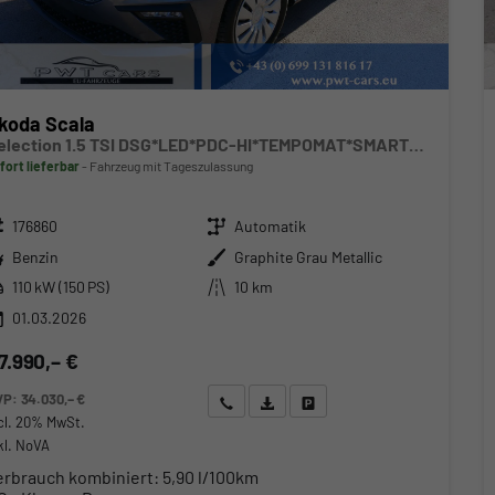
koda Scala
Selection 1.5 TSI DSG*LED*PDC-HI*TEMPOMAT*SMARTLINK*SHZ*KLIMA*RADIO
fort lieferbar
Fahrzeug mit Tageszulassung
zeugnr.
Getriebe
176860
Automatik
ftstoff
Außenfarbe
Benzin
Graphite Grau Metallic
stung
Kilometerstand
110 kW (150 PS)
10 km
01.03.2026
7.990,– €
VP:
34.030,– €
Wir rufen Sie an
Angebot drucken (PDF)
Fahrzeug parken
cl. 20% MwSt.
kl. NoVA
erbrauch kombiniert:
5,90 l/100km