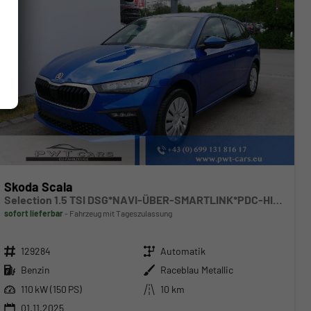
Skoda Scala
Selection 1.5 TSI DSG*NAVI-ÜBER-SMARTLINK*PDC-HI*LED*TEMPOMAT*SHZ*KLIMA*DAB
sofort lieferbar
Fahrzeug mit Tageszulassung
Fahrzeugnr.
Getriebe
129284
Automatik
Kraftstoff
Außenfarbe
Benzin
Raceblau Metallic
Leistung
Kilometerstand
110 kW (150 PS)
10 km
01.11.2025