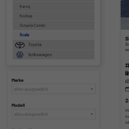
Karoq
Kodiaq
Octavia Combi
Scala
S
Toyota
so
Volkswagen
Fahr
Kra
Marke
Lei
alles ausgewählt
2
Modell
U
alles ausgewählt
in
in