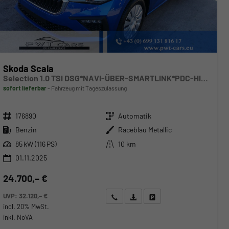
Skoda Scala
Selection 1.0 TSI DSG*NAVI-ÜBER-SMARTLINK*PDC-HI*LED*TEMPOMAT*SHZ*DAB*KLIMA
sofort lieferbar
Fahrzeug mit Tageszulassung
Fahrzeugnr.
Getriebe
176890
Automatik
Kraftstoff
Außenfarbe
Benzin
Raceblau Metallic
Leistung
Kilometerstand
85 kW (116 PS)
10 km
01.11.2025
24.700,– €
UVP:
32.120,– €
Wir rufen Sie an
Angebot drucken (PDF)
Fahrzeug parken
incl. 20% MwSt.
inkl. NoVA