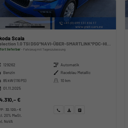
koda Scala
Selection 1.0 TSI DSG*NAVI-ÜBER-SMARTLINK*PDC-HI*LED*TEMPOMAT*SHZ*DAB*KLIMA
fort lieferbar
Fahrzeug mit Tageszulassung
zeugnr.
Getriebe
129262
Automatik
ftstoff
Außenfarbe
Benzin
Raceblau Metallic
stung
Kilometerstand
85 kW (116 PS)
10 km
01.11.2025
4.310,– €
VP:
32.120,– €
Wir rufen Sie an
Angebot drucken (PDF)
Fahrzeug parken
cl. 20% MwSt.
kl. NoVA