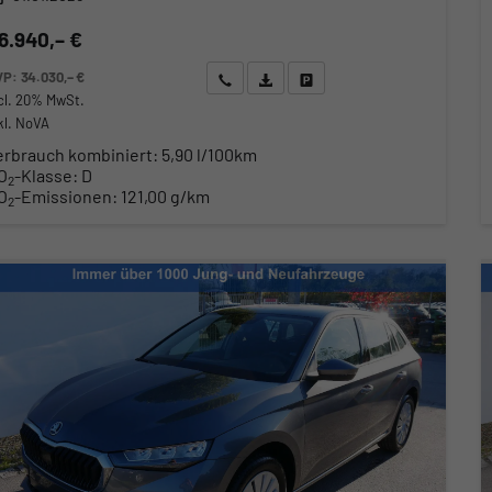
6.940,– €
VP:
34.030,– €
Wir rufen Sie an
Angebot drucken (PDF)
Fahrzeug parken
cl. 20% MwSt.
kl. NoVA
erbrauch kombiniert:
5,90 l/100km
O
-Klasse:
D
2
O
-Emissionen:
121,00 g/km
2