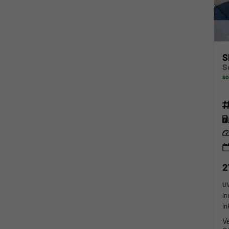
S
so
Fahr
Kra
Lei
2
U
in
in
V