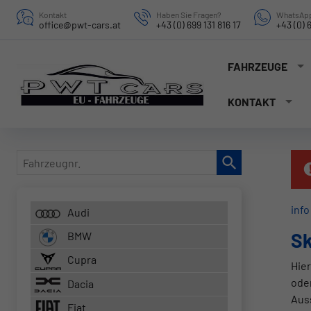
Kontakt
Haben Sie Fragen?
WhatsApp
office@pwt-cars.at
+43 (0) 699 131 816 17
+43 (0) 6
FAHRZEUGE
KONTAKT
Fahrzeugnr.
info
Audi
Sk
BMW
Cupra
Hier
ode
Dacia
Aus
Fiat