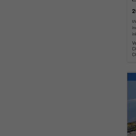
2
U
in
in
V
C
C