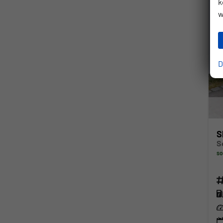
k
w
D
S
so
Fahr
Kra
Lei