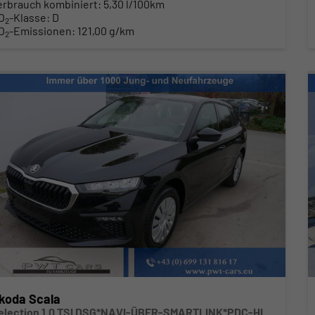
erbrauch kombiniert:
5,30 l/100km
O
-Klasse:
D
2
O
-Emissionen:
121,00 g/km
2
koda Scala
Selection 1.0 TSI DSG*NAVI-ÜBER-SMARTLINK*PDC-HI*LED*TEMPOMAT*SHZ*DAB*KLIMA