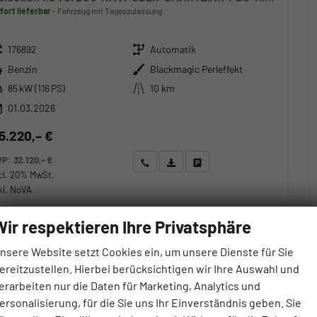
fort lieferbar
Fahrzeug mit Tageszulassung
zeugnr.
Getriebe
176892
Automatik
ftstoff
Außenfarbe
Benzin
Blackmagic Perleffekt
stung
Kilometerstand
85 kW (116 PS)
10 km
01.03.2026
5.220,– €
VP:
32.120,– €
Wir rufen Sie an
Angebot drucken (PDF)
Fahrzeug parken
cl. 20% MwSt.
kl. NoVA
erbrauch kombiniert:
5,70 l/100km
Wir respektieren Ihre Privatsphäre
O
-Klasse:
D
2
O
-Emissionen:
129,00 g/km
2
nsere Website setzt Cookies ein, um unsere Dienste für Sie
ereitzustellen. Hierbei berücksichtigen wir Ihre Auswahl und
erarbeiten nur die Daten für Marketing, Analytics und
ersonalisierung, für die Sie uns Ihr Einverständnis geben. Sie