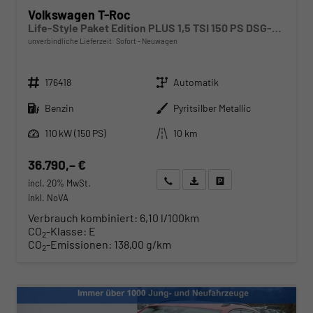
Volkswagen T-Roc
Life-Style Paket Edition PLUS 1,5 TSI 150 PS DSG-AHK-GARANTIE-LED-ACC-KESSY-WINTERPAKET-PDC&KAMERA-17 "ALU-SOFORT
unverbindliche Lieferzeit: Sofort
Neuwagen
Fahrzeugnr.
Getriebe
176418
Automatik
Kraftstoff
Außenfarbe
Benzin
Pyritsilber Metallic
Leistung
Kilometerstand
110 kW (150 PS)
10 km
36.790,– €
Wir rufen Sie an
Angebot drucken (PDF)
Fahrzeug parken
incl. 20% MwSt.
inkl. NoVA
Verbrauch kombiniert:
6,10 l/100km
CO
-Klasse:
E
2
CO
-Emissionen:
138,00 g/km
2