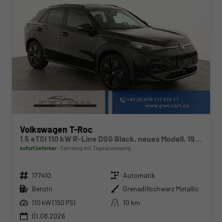
Volkswagen T-Roc
1.5 eTSI 110 kW R-Line DSG Black, neues Modell, 19-Zoll, Winter, sofort
sofort lieferbar
Fahrzeug mit Tageszulassung
Fahrzeugnr.
Getriebe
177410
Automatik
Kraftstoff
Außenfarbe
Benzin
Grenadillschwarz Metallic
Leistung
Kilometerstand
110 kW (150 PS)
10 km
01.08.2026