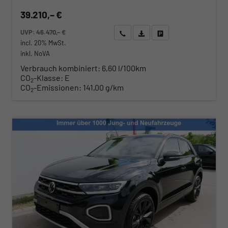
39.210,– €
UVP:
46.470,– €
Wir rufen Sie an
Angebot drucken (PDF)
Fahrzeug parken
incl. 20% MwSt.
inkl. NoVA
Verbrauch kombiniert:
6,60 l/100km
CO
-Klasse:
E
2
CO
-Emissionen:
141,00 g/km
2