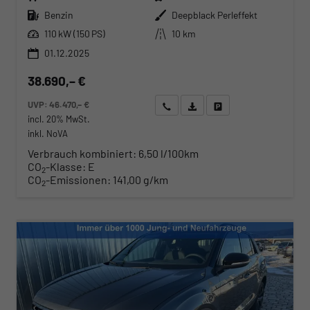
Kraftstoff
Außenfarbe
Benzin
Deepblack Perleffekt
Leistung
Kilometerstand
110 kW (150 PS)
10 km
01.12.2025
38.690,– €
UVP:
46.470,– €
Wir rufen Sie an
Angebot drucken (PDF)
Fahrzeug parken
incl. 20% MwSt.
inkl. NoVA
Verbrauch kombiniert:
6,50 l/100km
CO
-Klasse:
E
2
CO
-Emissionen:
141,00 g/km
2