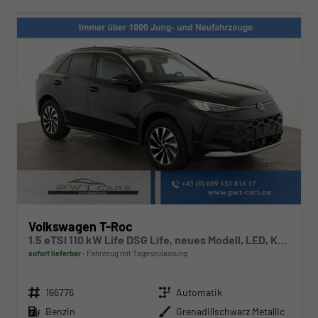
Volkswagen T-Roc
1.5 eTSI 110 kW Life DSG Life, neues Modell, LED, Kamera, Side, Winter, 17-Zoll
sofort lieferbar
Fahrzeug mit Tageszulassung
Fahrzeugnr.
Getriebe
166776
Automatik
Kraftstoff
Außenfarbe
Benzin
Grenadillschwarz Metallic