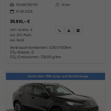
Leistung
Kilometerstand
110 kW (150 PS)
10 km
01.06.2026
35.910,– €
UVP:
40.840,– €
Wir rufen Sie an
Angebot drucken (PDF)
Fahrzeug parken
incl. 20% MwSt.
inkl. NoVA
Verbrauch kombiniert:
5,60 l/100km
CO
-Klasse:
D
2
CO
-Emissionen:
128,00 g/km
2