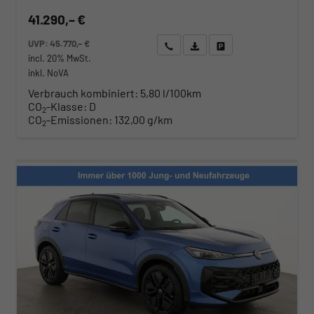
41.290,– €
UVP:
45.770,– €
Wir rufen Sie an
Angebot drucken (PDF)
Fahrzeug parken
incl. 20% MwSt.
inkl. NoVA
Verbrauch kombiniert:
5,80 l/100km
CO
-Klasse:
D
2
CO
-Emissionen:
132,00 g/km
2