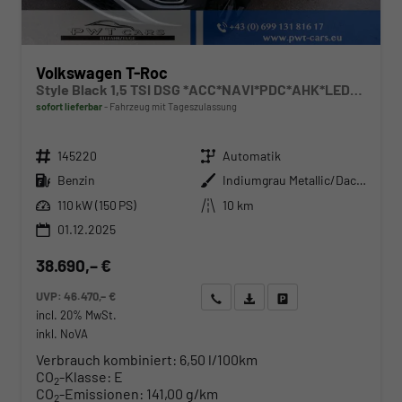
Volkswagen T-Roc
Style Black 1,5 TSI DSG *ACC*NAVI*PDC*AHK*LED*KAMERA*TEMPOMAT*19-ZOLL
sofort lieferbar
Fahrzeug mit Tageszulassung
Fahrzeugnr.
Getriebe
145220
Automatik
Kraftstoff
Außenfarbe
Benzin
Indiumgrau Metallic/Dach schwarz
Leistung
Kilometerstand
110 kW (150 PS)
10 km
01.12.2025
38.690,– €
UVP:
46.470,– €
Wir rufen Sie an
Angebot drucken (PDF)
Fahrzeug parken
incl. 20% MwSt.
inkl. NoVA
Verbrauch kombiniert:
6,50 l/100km
CO
-Klasse:
E
2
CO
-Emissionen:
141,00 g/km
2