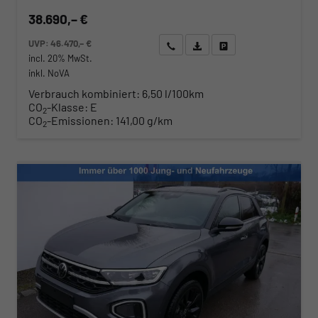
38.690,– €
UVP:
46.470,– €
Wir rufen Sie an
Angebot drucken (PDF)
Fahrzeug parken
incl. 20% MwSt.
inkl. NoVA
Verbrauch kombiniert:
6,50 l/100km
CO
-Klasse:
E
2
CO
-Emissionen:
141,00 g/km
2