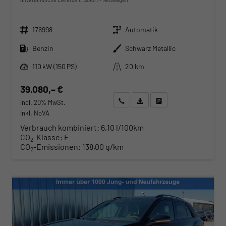
Fahrzeugnr.
Getriebe
176998
Automatik
Kraftstoff
Außenfarbe
Benzin
Schwarz Metallic
Leistung
Kilometerstand
110 kW (150 PS)
20 km
39.080,– €
Wir rufen Sie an
Angebot drucken (PDF)
Fahrzeug parken
incl. 20% MwSt.
inkl. NoVA
Verbrauch kombiniert:
6,10 l/100km
CO
-Klasse:
E
2
CO
-Emissionen:
138,00 g/km
2