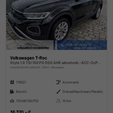
Volkswagen T-Roc
Style 1,5 TSI 150 PS DSG AHK abnehmb.-ACC-2xPDC & Kamera Parklenkass.-LED-KESSY-Klima 2-Zonen-Winterpaket-17 "Alu-sofort verfügbar
unverbindliche Lieferzeit: Sofort
Neuwagen
Fahrzeugnr.
Getriebe
176021
Automatik
Kraftstoff
Außenfarbe
Benzin
Grenadillaschwarz Metallic
Leistung
Kilometerstand
110 kW (150 PS)
10 km
36.370,– €