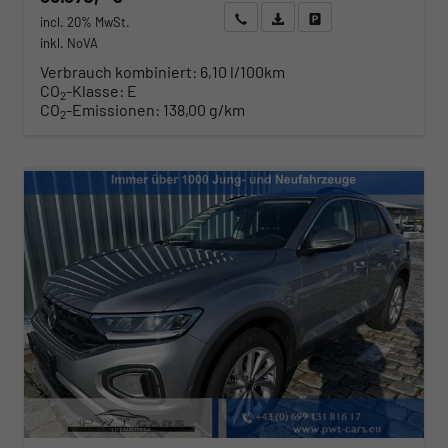
Wir rufen Sie an
Angebot drucken (PDF)
Fahrzeug parken
incl. 20% MwSt.
inkl. NoVA
Verbrauch kombiniert:
6,10 l/100km
CO
-Klasse:
E
2
CO
-Emissionen:
138,00 g/km
2