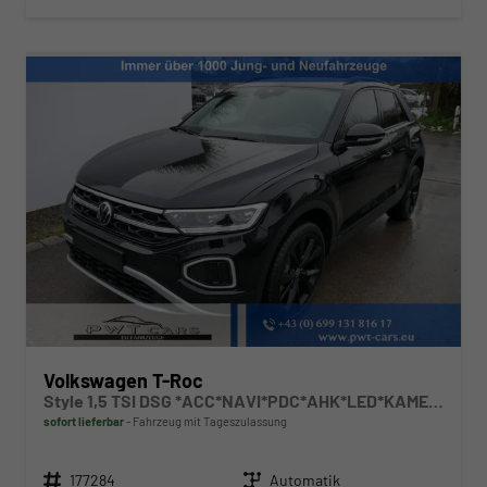
Volkswagen T-Roc
Style 1,5 TSI DSG *ACC*NAVI*PDC*AHK*LED*KAMERA*TEMPOMAT*19-ZOLL
sofort lieferbar
Fahrzeug mit Tageszulassung
Fahrzeugnr.
Getriebe
177284
Automatik