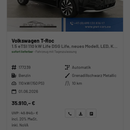
Volkswagen T-Roc
1.5 eTSI 110 kW Life DSG Life, neues Modell, LED, Kamera, Side, Winter, 17-Zoll
sofort lieferbar
Fahrzeug mit Tageszulassung
Fahrzeugnr.
Getriebe
177239
Automatik
Kraftstoff
Außenfarbe
Benzin
Grenadillschwarz Metallic
Leistung
Kilometerstand
110 kW (150 PS)
10 km
01.06.2026
35.910,– €
UVP:
40.840,– €
Wir rufen Sie an
Angebot drucken (PDF)
Fahrzeug parken
incl. 20% MwSt.
inkl. NoVA