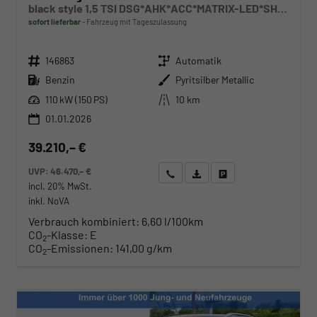
black style 1,5 TSI DSG*AHK*ACC*MATRIX-LED*SHZ*PDC*KAMERA*TEMPOMAT*19-ZOLL
sofort lieferbar
Fahrzeug mit Tageszulassung
Fahrzeugnr.
Getriebe
146863
Automatik
Kraftstoff
Außenfarbe
Benzin
Pyritsilber Metallic
Leistung
Kilometerstand
110 kW (150 PS)
10 km
01.01.2026
39.210,– €
UVP:
46.470,– €
Wir rufen Sie an
Angebot drucken (PDF)
Fahrzeug parken
incl. 20% MwSt.
inkl. NoVA
Verbrauch kombiniert:
6,60 l/100km
CO
-Klasse:
E
2
CO
-Emissionen:
141,00 g/km
2