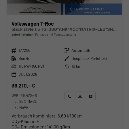
Volkswagen T-Roc
black style 1,5 TSI DSG*AHK*ACC*MATRIX-LED*SHZ*PDC*KAMERA*TEMPOMAT*19-ZOLL
sofort lieferbar
Fahrzeug mit Tageszulassung
Fahrzeugnr.
Getriebe
177285
Automatik
Kraftstoff
Außenfarbe
Benzin
Deepblack Perleffekt
Leistung
Kilometerstand
110 kW (150 PS)
10 km
01.01.2026
39.210,– €
UVP:
46.470,– €
Wir rufen Sie an
Angebot drucken (PDF)
Fahrzeug parken
incl. 20% MwSt.
inkl. NoVA
Verbrauch kombiniert:
6,60 l/100km
CO
-Klasse:
E
2
CO
-Emissionen:
141,00 g/km
2