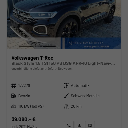
Volkswagen T-Roc
Black Style 1,5 TSI 150 PS DSG AHK-IQ Light-Navi-ACC-Kamera-19 "Alu-IQ Drive-Sofort
unverbindliche Lieferzeit: Sofort
Neuwagen
Fahrzeugnr.
Getriebe
177279
Automatik
Kraftstoff
Außenfarbe
Benzin
Schwarz Metallic
Leistung
Kilometerstand
110 kW (150 PS)
20 km
39.080,– €
Wir rufen Sie an
Angebot drucken (PDF)
Fahrzeug parken
incl. 20% MwSt.