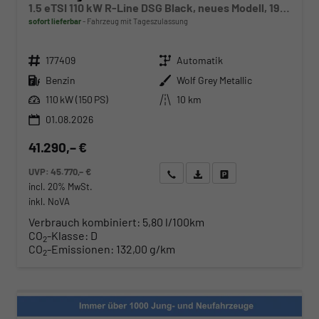
1.5 eTSI 110 kW R-Line DSG Black, neues Modell, 19-Zoll, Winter, sofort
sofort lieferbar
Fahrzeug mit Tageszulassung
Fahrzeugnr.
Getriebe
177409
Automatik
Kraftstoff
Außenfarbe
Benzin
Wolf Grey Metallic
Leistung
Kilometerstand
110 kW (150 PS)
10 km
01.08.2026
41.290,– €
UVP:
45.770,– €
Wir rufen Sie an
Angebot drucken (PDF)
Fahrzeug parken
incl. 20% MwSt.
inkl. NoVA
Verbrauch kombiniert:
5,80 l/100km
CO
-Klasse:
D
2
CO
-Emissionen:
132,00 g/km
2