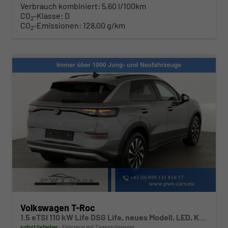
Verbrauch kombiniert:
5,60 l/100km
CO
-Klasse:
D
2
CO
-Emissionen:
128,00 g/km
2
Volkswagen T-Roc
1.5 eTSI 110 kW Life DSG Life, neues Modell, LED, Kamera, Side, Winter, 17-Zoll
sofort lieferbar
Fahrzeug mit Tageszulassung