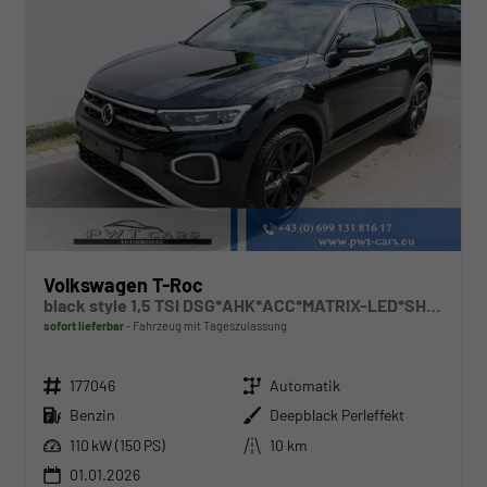
Volkswagen T-Roc
black style 1,5 TSI DSG*AHK*ACC*MATRIX-LED*SHZ*PDC*KAMERA*TEMPOMAT*19-ZOLL
sofort lieferbar
Fahrzeug mit Tageszulassung
Fahrzeugnr.
Getriebe
177046
Automatik
Kraftstoff
Außenfarbe
Benzin
Deepblack Perleffekt
Leistung
Kilometerstand
110 kW (150 PS)
10 km
01.01.2026