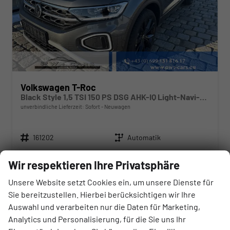
Volkswagen T-Roc
Black Style 1,5 TSI 150 PS DSG AHK-IQ Light-Navi-ACC-Kamera-19 "Alu-IQ Drive-Sofort
unverbindliche Lieferzeit: Sofort
Neuwagen
Fahrzeugnr.
Getriebe
161202
Automatik
Kraftstoff
Außenfarbe
Benzin
Indiumgrau Metallic/Dach Schwarz
Wir respektieren Ihre Privatsphäre
Leistung
Kilometerstand
110 kW (150 PS)
20 km
Unsere Website setzt Cookies ein, um unsere Dienste für
Sie bereitzustellen. Hierbei berücksichtigen wir Ihre
39.080,– €
Auswahl und verarbeiten nur die Daten für Marketing,
Wir rufen Sie an
Angebot drucken (PDF)
Fahrzeug parken
incl. 20% MwSt.
Analytics und Personalisierung, für die Sie uns Ihr
inkl. NoVA