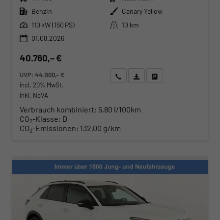
Kraftstoff
Außenfarbe
Benzin
Canary Yellow
Leistung
Kilometerstand
110 kW (150 PS)
10 km
01.08.2026
40.760,– €
UVP:
44.900,– €
Wir rufen Sie an
Angebot drucken (PDF)
Fahrzeug parken
incl. 20% MwSt.
inkl. NoVA
Verbrauch kombiniert:
5,80 l/100km
CO
-Klasse:
D
2
CO
-Emissionen:
132,00 g/km
2