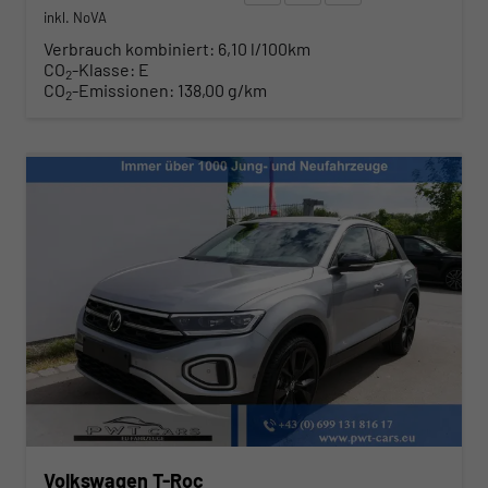
inkl. NoVA
Verbrauch kombiniert:
6,10 l/100km
CO
-Klasse:
E
2
CO
-Emissionen:
138,00 g/km
2
Volkswagen T-Roc