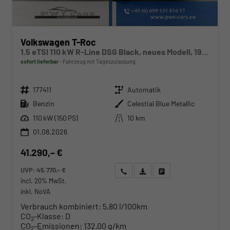
Volkswagen T-Roc
1.5 eTSI 110 kW R-Line DSG Black, neues Modell, 19-Zoll, Winter, sofort
sofort lieferbar
Fahrzeug mit Tageszulassung
Fahrzeugnr.
Getriebe
177411
Automatik
Kraftstoff
Außenfarbe
Benzin
Celestial Blue Metallic
Leistung
Kilometerstand
110 kW (150 PS)
10 km
01.08.2026
41.290,– €
UVP:
45.770,– €
Wir rufen Sie an
Angebot drucken (PDF)
Fahrzeug parken
incl. 20% MwSt.
inkl. NoVA
Verbrauch kombiniert:
5,80 l/100km
CO
-Klasse:
D
2
CO
-Emissionen:
132,00 g/km
2