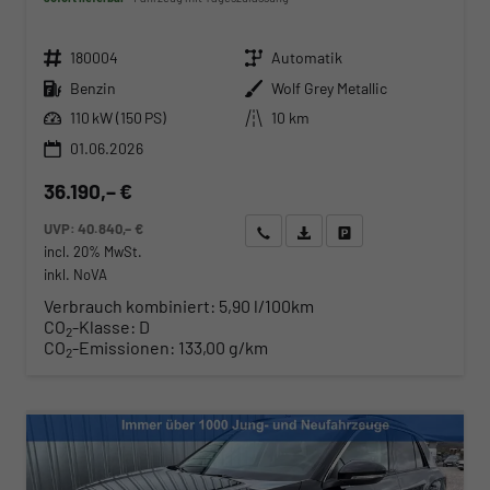
Fahrzeugnr.
Getriebe
180004
Automatik
Kraftstoff
Außenfarbe
Benzin
Wolf Grey Metallic
Leistung
Kilometerstand
110 kW (150 PS)
10 km
01.06.2026
36.190,– €
UVP:
40.840,– €
Wir rufen Sie an
Angebot drucken (PDF)
Fahrzeug parken
incl. 20% MwSt.
inkl. NoVA
Verbrauch kombiniert:
5,90 l/100km
CO
-Klasse:
D
2
CO
-Emissionen:
133,00 g/km
2