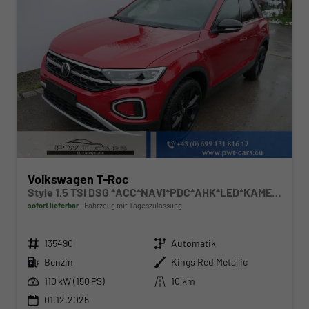
Volkswagen T-Roc
Style 1,5 TSI DSG *ACC*NAVI*PDC*AHK*LED*KAMERA*TEMPOMAT*19-ZOLL
sofort lieferbar
Fahrzeug mit Tageszulassung
Fahrzeugnr.
Getriebe
135490
Automatik
Kraftstoff
Außenfarbe
Benzin
Kings Red Metallic
Leistung
Kilometerstand
110 kW (150 PS)
10 km
01.12.2025