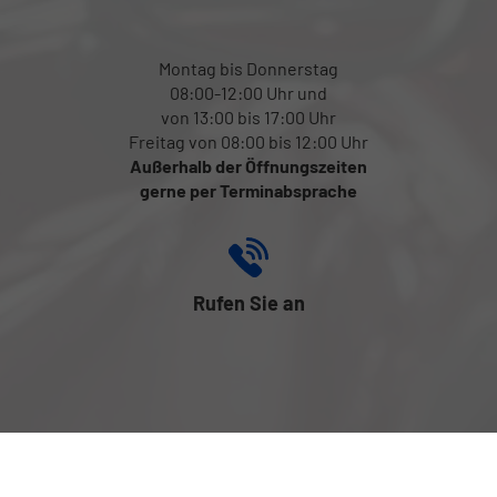
Montag bis Donnerstag
08:00-12:00 Uhr und
von 13:00 bis 17:00 Uhr
Freitag von 08:00 bis 12:00 Uhr
Außerhalb der Öffnungszeiten
gerne per Terminabsprache
Rufen Sie an
+43 (0) 699 131 816 17
Folgen Sie uns