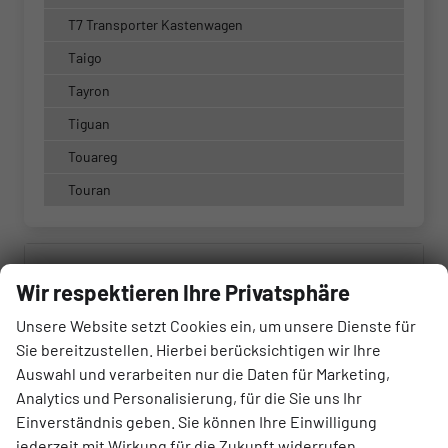
T7 Transporter Kastenwagen
Taigo
Tayron
Tiguan
Touareg
Touran
Marke
Wir respektieren Ihre Privatsphäre
alles ausgewählt
Unsere Website setzt Cookies ein, um unsere Dienste für
Sie bereitzustellen. Hierbei berücksichtigen wir Ihre
Modell
Auswahl und verarbeiten nur die Daten für Marketing,
alles ausgewählt
Analytics und Personalisierung, für die Sie uns Ihr
Einverständnis geben. Sie können Ihre Einwilligung
jederzeit mit Wirkung für die Zukunft widerrufen.