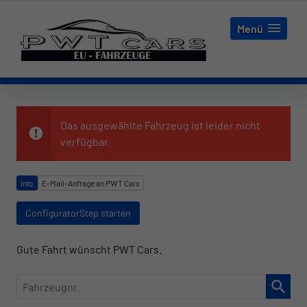
Menü
Das ausgewählte Fahrzeug ist leider nicht
verfügbar.
info
E-Mail-Anfrage an PWT Cars
ConfiguratorStep starten
Gute Fahrt wünscht PWT Cars.
Fahrzeugnr.