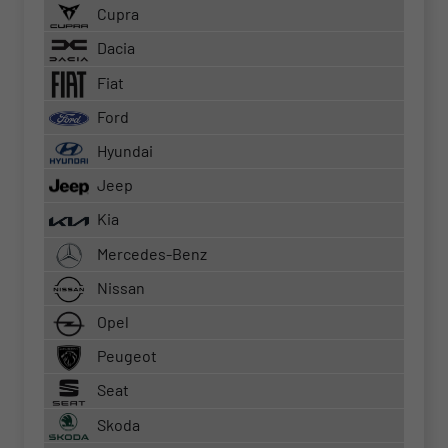
Cupra
Dacia
Fiat
Ford
Hyundai
Jeep
Kia
Mercedes-Benz
Nissan
Opel
Peugeot
Seat
Skoda