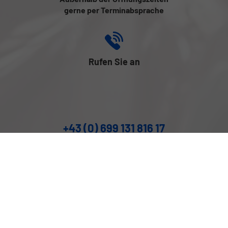
gerne per Terminabsprache
Rufen Sie an
+43 (0) 699 131 816 17
Folgen Sie uns