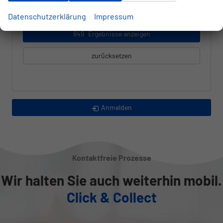
Datenschutzerklärung
Impressum
849
Ergebnisse anzeigen
zurücksetzen
Anmelden
Kontaktfreie Prozesse
Wir halten Sie auch weiterhin mobil.
Click & Collect