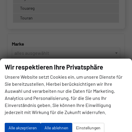
Touareg
Touran
Marke
alles ausgewählt
Wir respektieren Ihre Privatsphäre
Modell
Unsere Website setzt Cookies ein, um unsere Dienste für
alles ausgewählt
Sie bereitzustellen. Hierbei berücksichtigen wir Ihre
Auswahl und verarbeiten nur die Daten für Marketing,
Kraftstoffart
Analytics und Personalisierung, für die Sie uns Ihr
alles ausgewählt
Einverständnis geben. Sie können Ihre Einwilligung
jederzeit mit Wirkung für die Zukunft widerrufen.
Getriebeart
Alle akzeptieren
Alle ablehnen
Einstellungen
alles ausgewählt