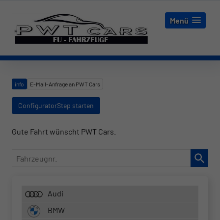
Menü
info
E-Mail-Anfrage an PWT Cars
ConfiguratorStep starten
Gute Fahrt wünscht PWT Cars.
Fahrzeugnr.
Audi
BMW