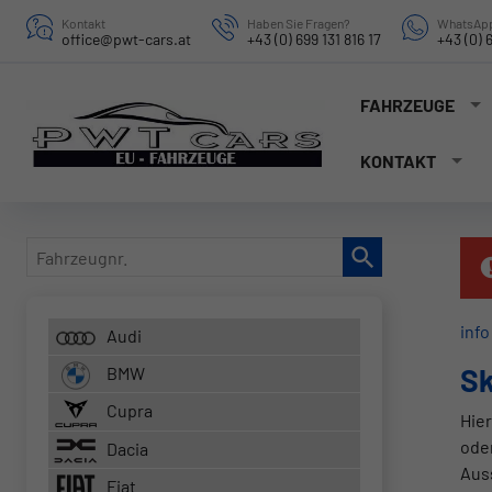
Kontakt
Haben Sie Fragen?
WhatsApp
office@pwt-cars.at
+43 (0) 699 131 816 17
+43 (0) 6
FAHRZEUGE
KONTAKT
Fahrzeugnr.
info
Audi
S
BMW
Cupra
Hier
ode
Dacia
Aus
Fiat