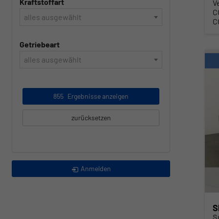
Kraftstoffart
V
C
alles ausgewählt
C
Getriebeart
alles ausgewählt
855
Ergebnisse anzeigen
zurücksetzen
Anmelden
S