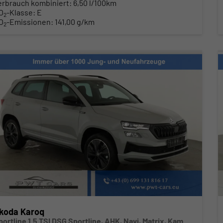
erbrauch kombiniert:
6,50 l/100km
O
-Klasse:
E
2
O
-Emissionen:
141,00 g/km
2
koda Karoq
Sportline 1.5 TSI DSG Sportline, AHK, Navi, Matrix, Kamera, el. Klappe, 5-J. Garantie