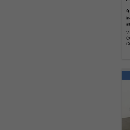
4
in
in
V
C
C