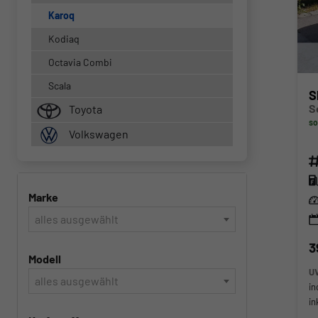
Karoq
Kodiaq
Octavia Combi
Scala
S
Toyota
so
Volkswagen
Fahr
Kra
Marke
Lei
alles ausgewählt
3
Modell
U
alles ausgewählt
in
in