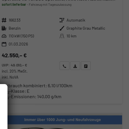
sofort lieferbar
Fahrzeug mit Tageszulassung
Fahrzeugnr.
Getriebe
166233
Automatik
Kraftstoff
Außenfarbe
Benzin
Graphite Grau Metallic
Leistung
Kilometerstand
110 kW (150 PS)
10 km
01.03.2026
42.550,– €
UVP:
49.010,– €
Wir rufen Sie an
Angebot drucken (PDF)
Fahrzeug parken
incl. 20% MwSt.
inkl. NoVA
Verbrauch kombiniert:
6,10 l/100km
CO
-Klasse:
E
2
CO
-Emissionen:
140,00 g/km
2