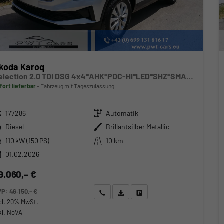
koda Karoq
Selection 2.0 TDI DSG 4x4*AHK*PDC-HI*LED*SHZ*SMARTLINK*TEMPOMAT
fort lieferbar
Fahrzeug mit Tageszulassung
zeugnr.
Getriebe
177286
Automatik
ftstoff
Außenfarbe
Diesel
Brillantsilber Metallic
stung
Kilometerstand
110 kW (150 PS)
10 km
01.02.2026
9.060,– €
VP:
46.150,– €
Wir rufen Sie an
Angebot drucken (PDF)
Fahrzeug parken
cl. 20% MwSt.
kl. NoVA