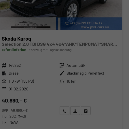
Skoda Karoq
Selection 2.0 TDI DSG 4x4 4x4*AHK*TEMPOMAT*SMARTLINK*KLIMAAUTOMATIK*SHZ*LED
sofort lieferbar
Fahrzeug mit Tageszulassung
Fahrzeugnr.
Getriebe
145252
Automatik
Kraftstoff
Außenfarbe
Diesel
Blackmagic Perleffekt
Leistung
Kilometerstand
110 kW (150 PS)
10 km
01.02.2026
40.890,– €
UVP:
46.850,– €
Wir rufen Sie an
Angebot drucken (PDF)
Fahrzeug parken
incl. 20% MwSt.
inkl. NoVA