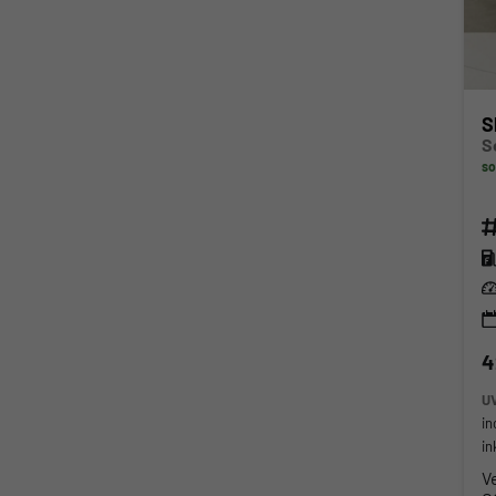
S
so
Fahr
Kra
Lei
4
U
in
in
V