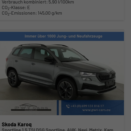
Verbrauch kombiniert:
5,90 l/100km
CO
-Klasse:
E
2
CO
-Emissionen:
145,00 g/km
2
Skoda Karoq
Sportline 1.5 TSI DSG Sportline, AHK, Navi, Matrix, Kamera, el. Klappe, 5-J. Garantie