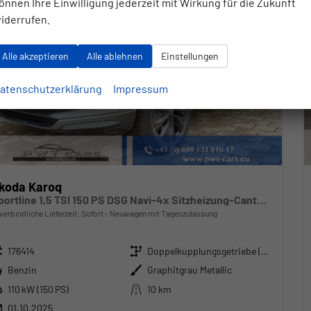
önnen Ihre Einwilligung jederzeit mit Wirkung für die Zukunft
iderrufen.
Alle akzeptieren
Alle ablehnen
Einstellungen
atenschutzerklärung
Impressum
koda Karoq
Sportline 1,5 TSI 150 PS DSG Navi-4x Sitzheizung-Canton Sound-Anhängerkupplung-LED-Matrix-AppleCarPlay-Android-Auto-ACC-Kessy-2-Zonen-Klimaautomatik-18''Alu-Sofort
verbindliche Lieferzeit: Sofort
Neuwagen mit Tageszulassung
zeugnr.
Getriebe
176414
Doppelkupplungsgetriebe (DSG)
ftstoff
Außenfarbe
Benzin
Graphitgrau Metallic
stung
Kilometerstand
110 kW (150 PS)
10 km
01.10.2025