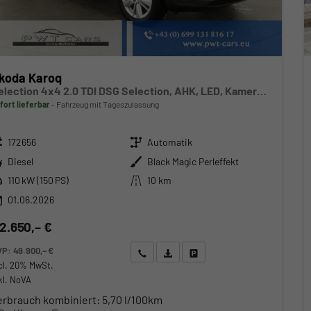
koda Karoq
Selection 4x4 2.0 TDI DSG Selection, AHK, LED, Kamera, Winter, 4 J.-Garantie
fort lieferbar
Fahrzeug mit Tageszulassung
zeugnr.
Getriebe
172656
Automatik
ftstoff
Außenfarbe
Diesel
Black Magic Perleffekt
stung
Kilometerstand
110 kW (150 PS)
10 km
01.06.2026
2.650,– €
VP:
49.900,– €
Wir rufen Sie an
Angebot drucken (PDF)
Fahrzeug parken
cl. 20% MwSt.
kl. NoVA
erbrauch kombiniert:
5,70 l/100km