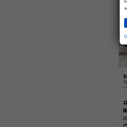
k
w
D
S
un
Fahr
Kra
Lei