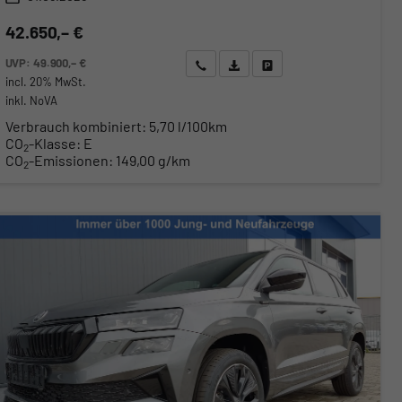
42.650,– €
UVP:
49.900,– €
Wir rufen Sie an
Angebot drucken (PDF)
Fahrzeug parken
incl. 20% MwSt.
inkl. NoVA
Verbrauch kombiniert:
5,70 l/100km
CO
-Klasse:
E
2
CO
-Emissionen:
149,00 g/km
2