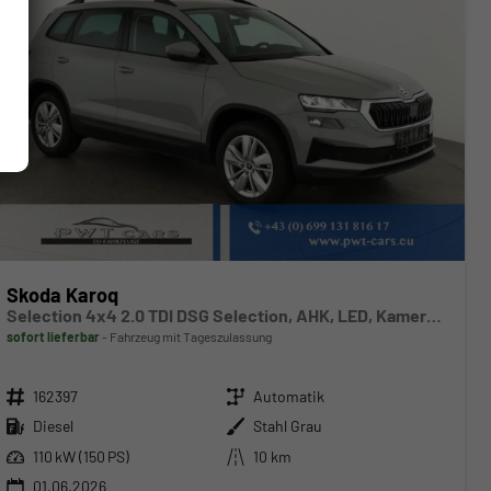
Skoda Karoq
Selection 4x4 2.0 TDI DSG Selection, AHK, LED, Kamera, Winter, 4 J.-Garantie
sofort lieferbar
Fahrzeug mit Tageszulassung
Fahrzeugnr.
Getriebe
162397
Automatik
Kraftstoff
Außenfarbe
Diesel
Stahl Grau
Leistung
Kilometerstand
110 kW (150 PS)
10 km
01.06.2026