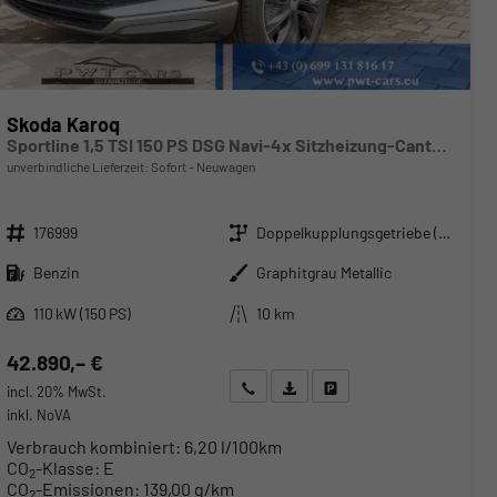
Skoda Karoq
Sportline 1,5 TSI 150 PS DSG Navi-4x Sitzheizung-Canton Sound-Anhängerkupplung-LED-Matrix-AppleCarPlay-Android-Auto-ACC-Kessy-2-Zonen-Klimaautomatik-18''Alu-Sofort
unverbindliche Lieferzeit: Sofort
Neuwagen
Fahrzeugnr.
Getriebe
176999
Doppelkupplungsgetriebe (DSG)
Kraftstoff
Außenfarbe
Benzin
Graphitgrau Metallic
Leistung
Kilometerstand
110 kW (150 PS)
10 km
42.890,– €
Wir rufen Sie an
Angebot drucken (PDF)
Fahrzeug parken
incl. 20% MwSt.
inkl. NoVA
Verbrauch kombiniert:
6,20 l/100km
CO
-Klasse:
E
2
CO
-Emissionen:
139,00 g/km
2