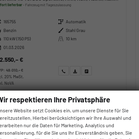
fort lieferbar
Fahrzeug mit Tageszulassung
zeugnr.
Getriebe
165755
Automatik
ftstoff
Außenfarbe
Benzin
Stahl Grau
stung
Kilometerstand
110 kW (150 PS)
10 km
01.03.2026
2.550,– €
VP:
49.010,– €
Wir rufen Sie an
Angebot drucken (PDF)
Fahrzeug parken
cl. 20% MwSt.
kl. NoVA
erbrauch kombiniert:
6,10 l/100km
Wir respektieren Ihre Privatsphäre
O
-Klasse:
E
2
O
-Emissionen:
140,00 g/km
2
nsere Website setzt Cookies ein, um unsere Dienste für Sie
ereitzustellen. Hierbei berücksichtigen wir Ihre Auswahl und
erarbeiten nur die Daten für Marketing, Analytics und
ersonalisierung, für die Sie uns Ihr Einverständnis geben. Sie