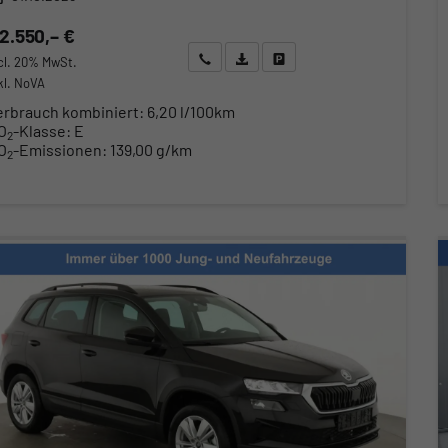
2.550,– €
Wir rufen Sie an
Angebot drucken (PDF)
Fahrzeug parken
cl. 20% MwSt.
kl. NoVA
erbrauch kombiniert:
6,20 l/100km
O
-Klasse:
E
2
O
-Emissionen:
139,00 g/km
2