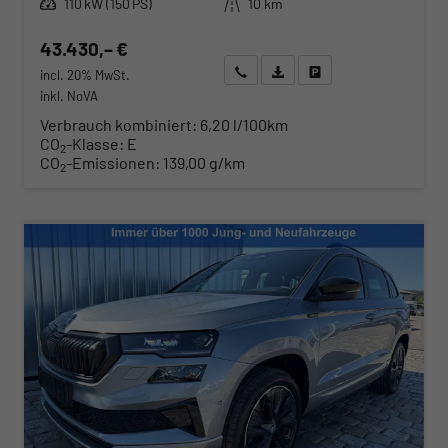
110 kW (150 PS)
10 km
43.430,– €
Wir rufen Sie an
Angebot drucken (PDF)
Fahrzeug parken
incl. 20% MwSt.
inkl. NoVA
Verbrauch kombiniert:
6,20 l/100km
CO
-Klasse:
E
2
CO
-Emissionen:
139,00 g/km
2