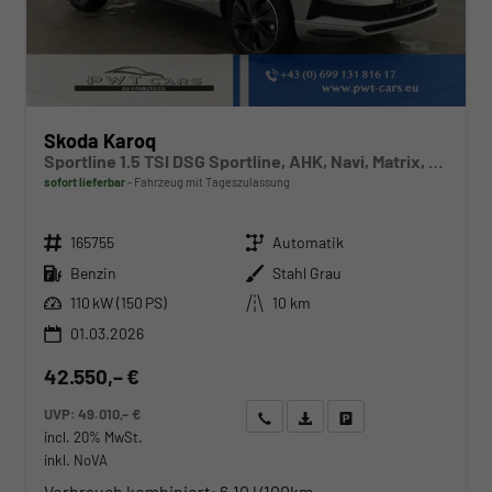
Skoda Karoq
Sportline 1.5 TSI DSG Sportline, AHK, Navi, Matrix, Kamera, el. Klappe, 5-J. Garantie
sofort lieferbar
Fahrzeug mit Tageszulassung
Fahrzeugnr.
Getriebe
165755
Automatik
Kraftstoff
Außenfarbe
Benzin
Stahl Grau
Leistung
Kilometerstand
110 kW (150 PS)
10 km
01.03.2026
42.550,– €
UVP:
49.010,– €
Wir rufen Sie an
Angebot drucken (PDF)
Fahrzeug parken
incl. 20% MwSt.
inkl. NoVA
Verbrauch kombiniert:
6,10 l/100km