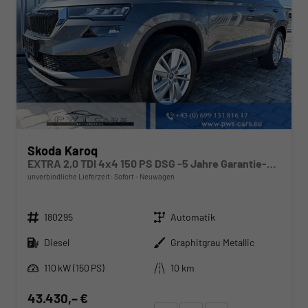
Skoda Karoq
EXTRA 2,0 TDI 4x4 150 PS DSG -5 Jahre Garantie-Anhängerkupplung-ACC Tempomat-NAVI-AppleCarPlay-AndroidAuto-Sunset-2-Zonen-Klima-17''Alu-Rückfahrkamera-Sofort
unverbindliche Lieferzeit: Sofort
Neuwagen
Fahrzeugnr.
Getriebe
180295
Automatik
Kraftstoff
Außenfarbe
Diesel
Graphitgrau Metallic
Leistung
Kilometerstand
110 kW (150 PS)
10 km
43.430,– €