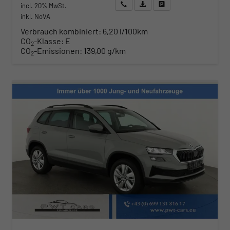
Wir rufen Sie an
Angebot drucken (PDF)
Fahrzeug parken
incl. 20% MwSt.
inkl. NoVA
Verbrauch kombiniert:
6,20 l/100km
CO
-Klasse:
E
2
CO
-Emissionen:
139,00 g/km
2