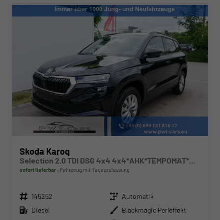
Skoda Karoq
Selection 2.0 TDI DSG 4x4 4x4*AHK*TEMPOMAT*SMARTLINK*KLIMAAUTOMATIK*SHZ*LED
sofort lieferbar
Fahrzeug mit Tageszulassung
Fahrzeugnr.
Getriebe
145252
Automatik
Kraftstoff
Außenfarbe
Diesel
Blackmagic Perleffekt