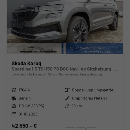
Skoda Karoq
Sportline 1,5 TSI 150 PS DSG Navi-4x Sitzheizung-Canton Sound-Anhängerkupplung-LED-Matrix-AppleCarPlay-Android-Auto-ACC-Kessy-2-Zonen-Klimaautomatik-18''Alu-Sofort
unverbindliche Lieferzeit: Sofort
Neuwagen mit Tageszulassung
Fahrzeugnr.
Getriebe
176414
Doppelkupplungsgetriebe (DSG)
Kraftstoff
Außenfarbe
Benzin
Graphitgrau Metallic
Leistung
Kilometerstand
110 kW (150 PS)
10 km
01.10.2025
42.550,– €