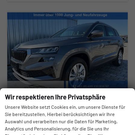
Wir respektieren Ihre Privatsphäre
Skoda Karoq
Unsere Website setzt Cookies ein, um unsere Dienste für
EXTRA 2,0 TDI 4x4 150 PS DSG -5 Jahre Garantie-Anhängerkupplung-ACC Tempomat-AppleCarPlay-AndroidAuto-Sunset-2-Zonen-Klima-17''Alu-Rückfahrkamera-Sofort
Sie bereitzustellen. Hierbei berücksichtigen wir Ihre
unverbindliche Lieferzeit: Sofort
Neuwagen
Auswahl und verarbeiten nur die Daten für Marketing,
Analytics und Personalisierung, für die Sie uns Ihr
Fahrzeugnr.
Getriebe
180294
Automatik