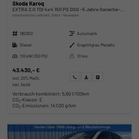
Skoda Karoq
EXTRA 2,0 TDI 4x4 150 PS DSG -5 Jahre Garantie-Anhängerkupplung-ACC Tempomat-NAVI-AppleCarPlay-AndroidAuto-Sunset-2-Zonen-Klima-17''Alu-Rückfahrkamera-Sofort
unverbindliche Lieferzeit: Sofort
Neuwagen
Fahrzeugnr.
Getriebe
180302
Automatik
Kraftstoff
Außenfarbe
Diesel
Graphitgrau Metallic
Leistung
Kilometerstand
110 kW (150 PS)
10 km
43.430,– €
Wir rufen Sie an
Angebot drucken (PDF)
Fahrzeug parken
incl. 20% MwSt.
inkl. NoVA
Verbrauch kombiniert:
5,60 l/100km
CO
-Klasse:
E
2
CO
-Emissionen:
147,00 g/km
2