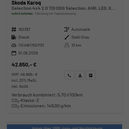
Skoda Karoq
Selection 4x4 2.0 TDI DSG Selection, AHK, LED, Kamera, Winter, 4 J.-Garantie
sofort lieferbar
Fahrzeug mit Tageszulassung
Fahrzeugnr.
Getriebe
162397
Automatik
Kraftstoff
Außenfarbe
Diesel
Stahl Grau
Leistung
Kilometerstand
110 kW (150 PS)
10 km
01.06.2026
42.650,– €
UVP:
49.900,– €
Wir rufen Sie an
Angebot drucken (PDF)
Fahrzeug parken
incl. 20% MwSt.
inkl. NoVA
Verbrauch kombiniert:
5,70 l/100km
CO
-Klasse:
E
2
CO
-Emissionen:
149,00 g/km
2