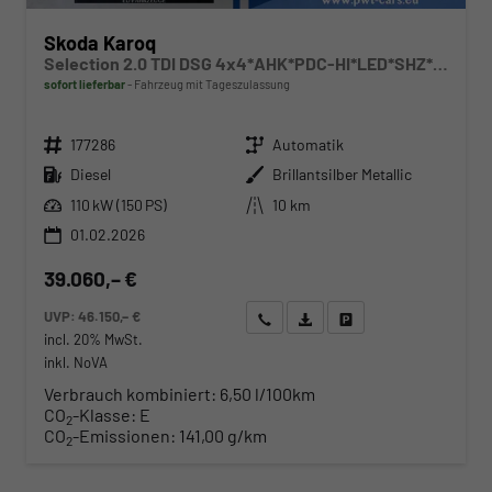
Skoda Karoq
Selection 2.0 TDI DSG 4x4*AHK*PDC-HI*LED*SHZ*SMARTLINK*TEMPOMAT
sofort lieferbar
Fahrzeug mit Tageszulassung
Fahrzeugnr.
Getriebe
177286
Automatik
Kraftstoff
Außenfarbe
Diesel
Brillantsilber Metallic
Leistung
Kilometerstand
110 kW (150 PS)
10 km
01.02.2026
39.060,– €
UVP:
46.150,– €
Wir rufen Sie an
Angebot drucken (PDF)
Fahrzeug parken
incl. 20% MwSt.
inkl. NoVA
Verbrauch kombiniert:
6,50 l/100km
CO
-Klasse:
E
2
CO
-Emissionen:
141,00 g/km
2