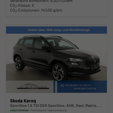
Verbrauch kombiniert:
6,30 l/100km
CO
-Klasse:
E
2
CO
-Emissionen:
143,00 g/km
2
Skoda Karoq
Sportline 1.5 TSI DSG Sportline, AHK, Navi, Matrix, Side, el. Klappe, Winter, 5 J.-Garantie
sofort lieferbar
Fahrzeug mit Tageszulassung