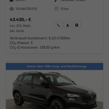
Leistung
Kilometerstand
110 kW (150 PS)
10 km
43.430,– €
Wir rufen Sie an
Angebot drucken (PDF)
Fahrzeug parken
incl. 20% MwSt.
inkl. NoVA
Verbrauch kombiniert:
6,20 l/100km
CO
-Klasse:
E
2
CO
-Emissionen:
139,00 g/km
2