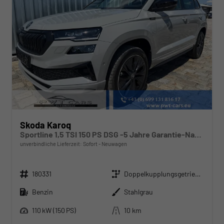
Skoda Karoq
Sportline 1,5 TSI 150 PS DSG -5 Jahre Garantie-Navi-4x Sitzheizung-Canton Sound-Anhängerkupplung-LED-Matrix-AppleCarPlay-Android-Auto-ACC-Kessy-2-Zonen-Klimaautomatik-18''Alu-Sofort
unverbindliche Lieferzeit: Sofort
Neuwagen
Fahrzeugnr.
Getriebe
180331
Doppelkupplungsgetriebe (DSG)
Kraftstoff
Außenfarbe
Benzin
Stahlgrau
Leistung
Kilometerstand
110 kW (150 PS)
10 km