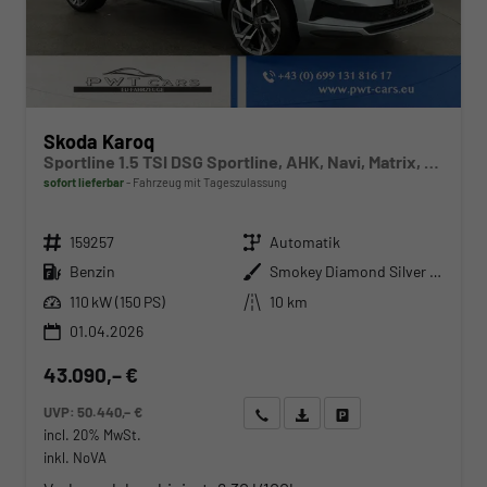
Skoda Karoq
Sportline 1.5 TSI DSG Sportline, AHK, Navi, Matrix, Side, el. Klappe, Winter, 5 J.-Garantie
sofort lieferbar
Fahrzeug mit Tageszulassung
Fahrzeugnr.
Getriebe
159257
Automatik
Kraftstoff
Außenfarbe
Benzin
Smokey Diamond Silver Metallic
Leistung
Kilometerstand
110 kW (150 PS)
10 km
01.04.2026
43.090,– €
UVP:
50.440,– €
Wir rufen Sie an
Angebot drucken (PDF)
Fahrzeug parken
incl. 20% MwSt.
inkl. NoVA