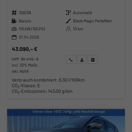
Fahrzeugnr.
Getriebe
159258
Automatik
Kraftstoff
Außenfarbe
Benzin
Black Magic Perleffekt
Leistung
Kilometerstand
110 kW (150 PS)
10 km
01.04.2026
43.090,– €
UVP:
50.440,– €
Wir rufen Sie an
Angebot drucken (PDF)
Fahrzeug parken
incl. 20% MwSt.
inkl. NoVA
Verbrauch kombiniert:
6,30 l/100km
CO
-Klasse:
E
2
CO
-Emissionen:
143,00 g/km
2