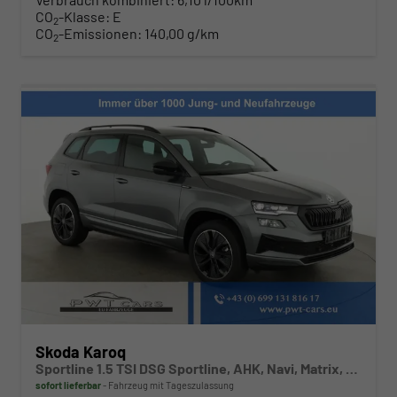
CO
-Klasse:
E
2
CO
-Emissionen:
140,00 g/km
2
Skoda Karoq
Sportline 1.5 TSI DSG Sportline, AHK, Navi, Matrix, Kamera, el. Klappe, 5-J. Garantie
sofort lieferbar
Fahrzeug mit Tageszulassung