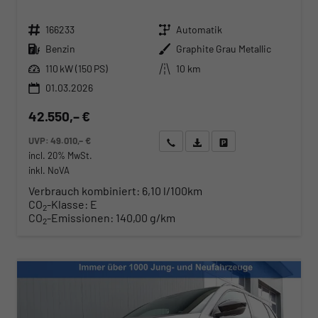
Fahrzeugnr.
Getriebe
166233
Automatik
Kraftstoff
Außenfarbe
Benzin
Graphite Grau Metallic
Leistung
Kilometerstand
110 kW (150 PS)
10 km
01.03.2026
42.550,– €
UVP:
49.010,– €
Wir rufen Sie an
Angebot drucken (PDF)
Fahrzeug parken
incl. 20% MwSt.
inkl. NoVA
Verbrauch kombiniert:
6,10 l/100km
CO
-Klasse:
E
2
CO
-Emissionen:
140,00 g/km
2