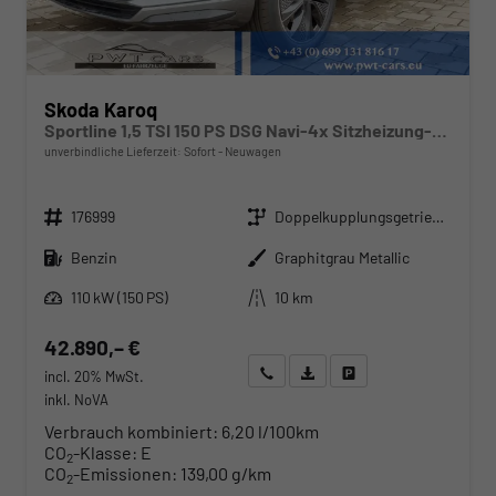
Skoda Karoq
Sportline 1,5 TSI 150 PS DSG Navi-4x Sitzheizung-Canton Sound-Anhängerkupplung-LED-Matrix-AppleCarPlay-Android-Auto-ACC-Kessy-2-Zonen-Klimaautomatik-18''Alu-Sofort
unverbindliche Lieferzeit: Sofort
Neuwagen
Fahrzeugnr.
Getriebe
176999
Doppelkupplungsgetriebe (DSG)
Kraftstoff
Außenfarbe
Benzin
Graphitgrau Metallic
Leistung
Kilometerstand
110 kW (150 PS)
10 km
42.890,– €
Wir rufen Sie an
Angebot drucken (PDF)
Fahrzeug parken
incl. 20% MwSt.
inkl. NoVA
Verbrauch kombiniert:
6,20 l/100km
CO
-Klasse:
E
2
CO
-Emissionen:
139,00 g/km
2