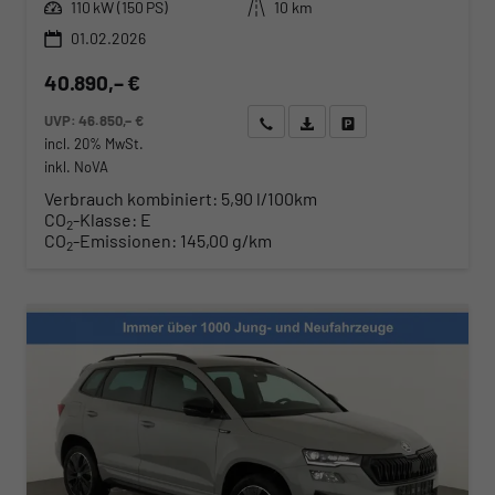
Leistung
Kilometerstand
110 kW (150 PS)
10 km
01.02.2026
40.890,– €
UVP:
46.850,– €
Wir rufen Sie an
Angebot drucken (PDF)
Fahrzeug parken
incl. 20% MwSt.
inkl. NoVA
Verbrauch kombiniert:
5,90 l/100km
CO
-Klasse:
E
2
CO
-Emissionen:
145,00 g/km
2