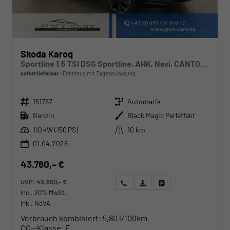
Skoda Karoq
Sportline 1.5 TSI DSG Sportline, AHK, Navi, CANTON, Matrix, AreaView, Side, Kamera, el. Klappe, FS-beheizbar
sofort lieferbar
Fahrzeug mit Tageszulassung
Fahrzeugnr.
Getriebe
151757
Automatik
Kraftstoff
Außenfarbe
Benzin
Black Magic Perleffekt
Leistung
Kilometerstand
110 kW (150 PS)
10 km
01.04.2026
43.760,– €
UVP:
49.650,– €
Wir rufen Sie an
Angebot drucken (PDF)
Fahrzeug parken
incl. 20% MwSt.
inkl. NoVA
Verbrauch kombiniert:
5,80 l/100km
CO
-Klasse:
E
2