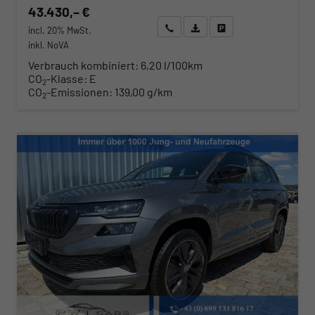
43.430,– €
Wir rufen Sie an
Angebot drucken (PDF)
Fahrzeug parken
incl. 20% MwSt.
inkl. NoVA
Verbrauch kombiniert:
6,20 l/100km
CO
-Klasse:
E
2
CO
-Emissionen:
139,00 g/km
2