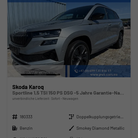
Skoda Karoq
Sportline 1,5 TSI 150 PS DSG -5 Jahre Garantie-Navi-4x Sitzheizung-Canton Sound-Anhängerkupplung-LED-Matrix-AppleCarPlay-Android-Auto-ACC-Kessy-2-Zonen-Klimaautomatik-18''Alu-Sofort
unverbindliche Lieferzeit: Sofort
Neuwagen
Fahrzeugnr.
Getriebe
180333
Doppelkupplungsgetriebe (DSG)
Kraftstoff
Außenfarbe
Benzin
Smokey Diamond Metallic
Leistung
Kilometerstand