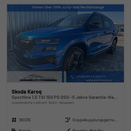
Skoda Karoq
Sportline 1,5 TSI 150 PS DSG -5 Jahre Garantie-Navi-4x Sitzheizung-Canton Sound-Anhängerkupplung-LED-Matrix-AppleCarPlay-Android-Auto-ACC-Kessy-2-Zonen-Klimaautomatik-18''Alu-Sofort
unverbindliche Lieferzeit: Sofort
Neuwagen
Fahrzeugnr.
Getriebe
180335
Doppelkupplungsgetriebe (DSG)
Kraftstoff
Außenfarbe
Benzin
Raceblau Metallic