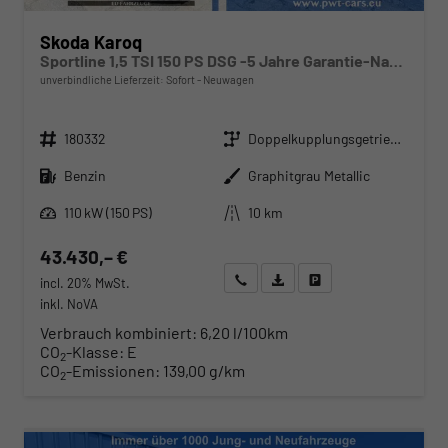
Skoda Karoq
Sportline 1,5 TSI 150 PS DSG -5 Jahre Garantie-Navi-4x Sitzheizung-Canton Sound-Anhängerkupplung-LED-Matrix-AppleCarPlay-Android-Auto-ACC-Kessy-2-Zonen-Klimaautomatik-18''Alu-Sofort
unverbindliche Lieferzeit: Sofort
Neuwagen
Fahrzeugnr.
Getriebe
180332
Doppelkupplungsgetriebe (DSG)
Kraftstoff
Außenfarbe
Benzin
Graphitgrau Metallic
Leistung
Kilometerstand
110 kW (150 PS)
10 km
43.430,– €
Wir rufen Sie an
Angebot drucken (PDF)
Fahrzeug parken
incl. 20% MwSt.
inkl. NoVA
Verbrauch kombiniert:
6,20 l/100km
CO
-Klasse:
E
2
CO
-Emissionen:
139,00 g/km
2