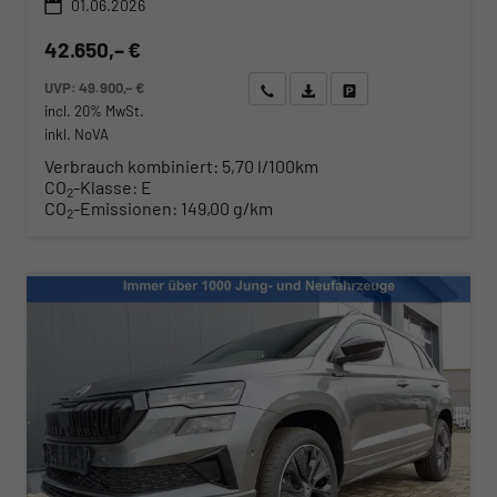
01.06.2026
42.650,– €
UVP:
49.900,– €
Wir rufen Sie an
Angebot drucken (PDF)
Fahrzeug parken
incl. 20% MwSt.
inkl. NoVA
Verbrauch kombiniert:
5,70 l/100km
CO
-Klasse:
E
2
CO
-Emissionen:
149,00 g/km
2