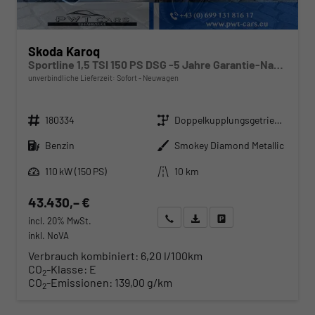
Skoda Karoq
Sportline 1,5 TSI 150 PS DSG -5 Jahre Garantie-Navi-4x Sitzheizung-Canton Sound-Anhängerkupplung-LED-Matrix-AppleCarPlay-Android-Auto-ACC-Kessy-2-Zonen-Klimaautomatik-18''Alu-Sofort
unverbindliche Lieferzeit: Sofort
Neuwagen
Fahrzeugnr.
Getriebe
180334
Doppelkupplungsgetriebe (DSG)
Kraftstoff
Außenfarbe
Benzin
Smokey Diamond Metallic
Leistung
Kilometerstand
110 kW (150 PS)
10 km
43.430,– €
Wir rufen Sie an
Angebot drucken (PDF)
Fahrzeug parken
incl. 20% MwSt.
inkl. NoVA
Verbrauch kombiniert:
6,20 l/100km
CO
-Klasse:
E
2
CO
-Emissionen:
139,00 g/km
2