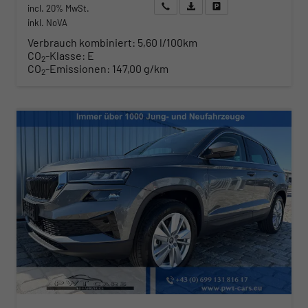
Wir rufen Sie an
Angebot drucken (PDF)
Fahrzeug parken
incl. 20% MwSt.
inkl. NoVA
Verbrauch kombiniert:
5,60 l/100km
CO
-Klasse:
E
2
CO
-Emissionen:
147,00 g/km
2