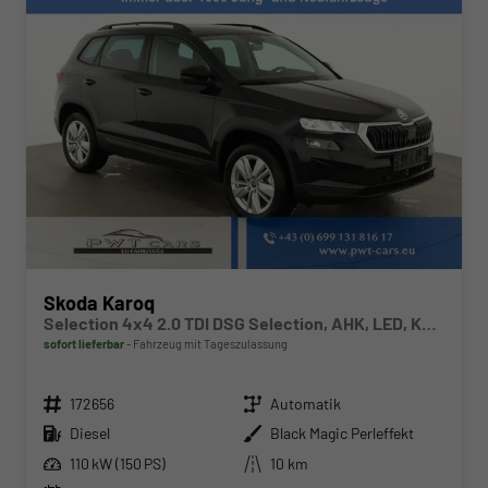
Skoda Karoq
Selection 4x4 2.0 TDI DSG Selection, AHK, LED, Kamera, Winter, 4 J.-Garantie
sofort lieferbar
Fahrzeug mit Tageszulassung
Fahrzeugnr.
Getriebe
172656
Automatik
Kraftstoff
Außenfarbe
Diesel
Black Magic Perleffekt
Leistung
Kilometerstand
110 kW (150 PS)
10 km