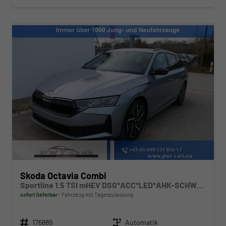
Skoda Octavia Combi
Sportline 1.5 TSI mHEV DSG*ACC*LED*AHK-SCHWENKBAR*NAVI*PDC*KAMERA
sofort lieferbar
Fahrzeug mit Tageszulassung
Fahrzeugnr.
Getriebe
176889
Automatik