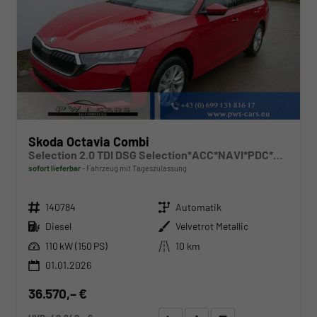
Skoda Octavia Combi
Selection 2.0 TDI DSG Selection*ACC*NAVI*PDC*LED*SHZ*AHK-SCHWENKBAR*TEMPOMAT
sofort lieferbar
Fahrzeug mit Tageszulassung
Fahrzeugnr.
Getriebe
140784
Automatik
Kraftstoff
Außenfarbe
Diesel
Velvetrot Metallic
Leistung
Kilometerstand
110 kW (150 PS)
10 km
01.01.2026
36.570,– €