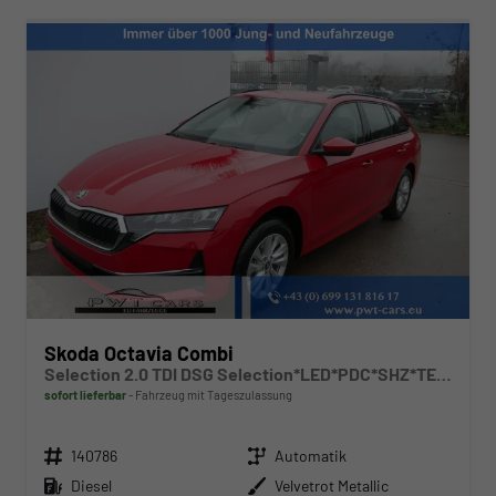
Skoda Octavia Combi
Selection 2.0 TDI DSG Selection*LED*PDC*SHZ*TEMPOMAT*SMARTLINK*KLIMA*
sofort lieferbar
Fahrzeug mit Tageszulassung
Fahrzeugnr.
Getriebe
140786
Automatik
Kraftstoff
Außenfarbe
Diesel
Velvetrot Metallic