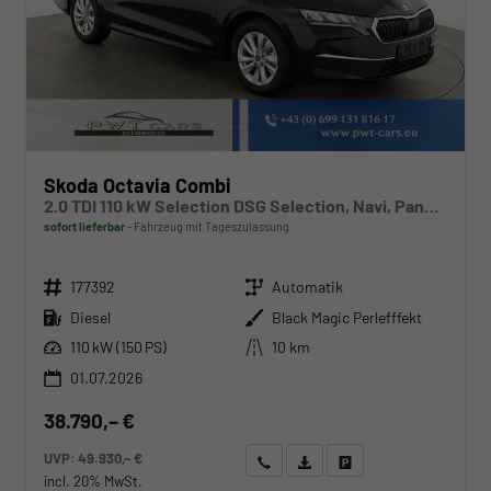
Skoda Octavia Combi
2.0 TDI 110 kW Selection DSG Selection, Navi, Pano, AHK, Teilleder, 5-J Garantie
sofort lieferbar
Fahrzeug mit Tageszulassung
Fahrzeugnr.
Getriebe
177392
Automatik
Kraftstoff
Außenfarbe
Diesel
Black Magic Perlefffekt
Leistung
Kilometerstand
110 kW (150 PS)
10 km
01.07.2026
38.790,– €
UVP:
49.930,– €
Wir rufen Sie an
Angebot drucken (PDF)
Fahrzeug parken
incl. 20% MwSt.