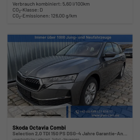
Verbrauch kombiniert:
5,60 l/100km
CO
-Klasse:
D
2
CO
-Emissionen:
126,00 g/km
2
Skoda Octavia Combi
Selection 2,0 TDI 150 PS DSG-4 Jahre Garantie-Anhängerkupplung schwenkbar-PDC vorne und hinten-Sitzheizung-Smart Link-Sofort
unverbindliche Lieferzeit: Sofort
Neuwagen