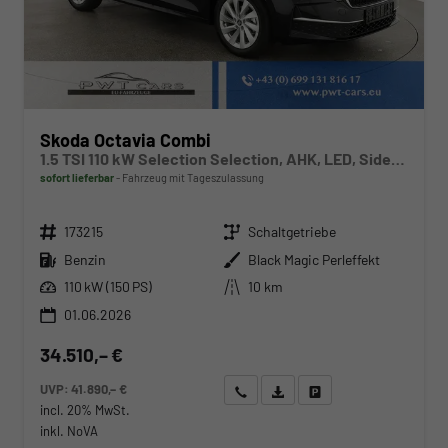
Skoda Octavia Combi
1.5 TSI 110 kW Selection Selection, AHK, LED, Side, ACC, Kamera, Winter, 17-Zoll
sofort lieferbar
Fahrzeug mit Tageszulassung
Fahrzeugnr.
Getriebe
173215
Schaltgetriebe
Kraftstoff
Außenfarbe
Benzin
Black Magic Perleffekt
Leistung
Kilometerstand
110 kW (150 PS)
10 km
01.06.2026
34.510,– €
UVP:
41.890,– €
Wir rufen Sie an
Angebot drucken (PDF)
Fahrzeug parken
incl. 20% MwSt.
inkl. NoVA