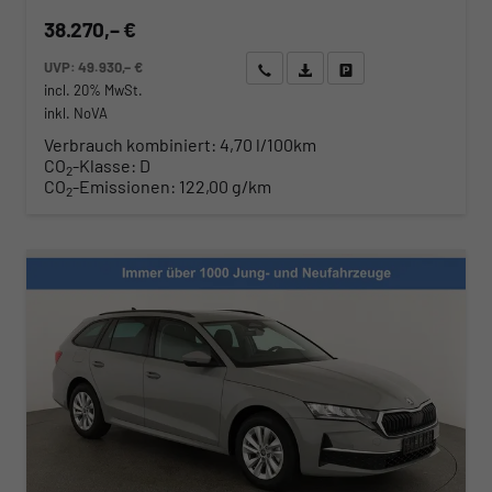
38.270,– €
UVP:
49.930,– €
Wir rufen Sie an
Angebot drucken (PDF)
Fahrzeug parken
incl. 20% MwSt.
inkl. NoVA
Verbrauch kombiniert:
4,70 l/100km
CO
-Klasse:
D
2
CO
-Emissionen:
122,00 g/km
2