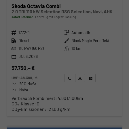
Skoda Octavia Combi
2.0 TDI 110 kW Selection DSG Selection, Navi, AHK, el. Klappe, 5-J Garantie
sofort lieferbar
Fahrzeug mit Tageszulassung
Fahrzeugnr.
Getriebe
177241
Automatik
Kraftstoff
Außenfarbe
Diesel
Black Magic Perleffekt
Leistung
Kilometerstand
110 kW (150 PS)
10 km
01.06.2026
37.730,– €
UVP:
48.380,– €
Wir rufen Sie an
Angebot drucken (PDF)
Fahrzeug parken
incl. 20% MwSt.
inkl. NoVA
Verbrauch kombiniert:
4,60 l/100km
CO
-Klasse:
D
2
CO
-Emissionen:
121,00 g/km
2