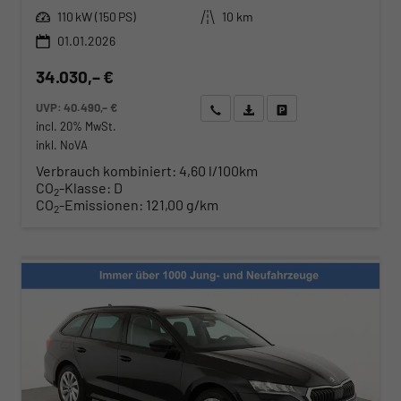
Leistung
Kilometerstand
110 kW (150 PS)
10 km
01.01.2026
34.030,– €
UVP:
40.490,– €
Wir rufen Sie an
Angebot drucken (PDF)
Fahrzeug parken
incl. 20% MwSt.
inkl. NoVA
Verbrauch kombiniert:
4,60 l/100km
CO
-Klasse:
D
2
CO
-Emissionen:
121,00 g/km
2