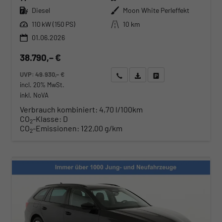
Kraftstoff
Außenfarbe
Diesel
Moon White Perleffekt
Leistung
Kilometerstand
110 kW (150 PS)
10 km
01.06.2026
38.790,– €
UVP:
49.930,– €
Wir rufen Sie an
Angebot drucken (PDF)
Fahrzeug parken
incl. 20% MwSt.
inkl. NoVA
Verbrauch kombiniert:
4,70 l/100km
CO
-Klasse:
D
2
CO
-Emissionen:
122,00 g/km
2