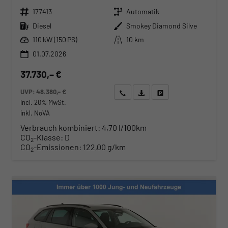
Fahrzeugnr.
Getriebe
177413
Automatik
Kraftstoff
Außenfarbe
Diesel
Smokey Diamond Silve
Leistung
Kilometerstand
110 kW (150 PS)
10 km
01.07.2026
37.730,– €
UVP:
48.380,– €
Wir rufen Sie an
Angebot drucken (PDF)
Fahrzeug parken
incl. 20% MwSt.
inkl. NoVA
Verbrauch kombiniert:
4,70 l/100km
CO
-Klasse:
D
2
CO
-Emissionen:
122,00 g/km
2