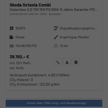
Skoda Octavia Combi
Selection 2,0 TDI 150 PS DSG-5 Jahre Garantie-PDC vorne und hinten-Kamera-Sitzheizung-Navi-Sofort
unverbindliche Lieferzeit: Sofort
Neuwagen
Fahrzeugnr.
Getriebe
162872
Doppelkupplungsgetriebe (DSG)
Kraftstoff
Außenfarbe
Diesel
Graphitgrau Metallic
Leistung
Kilometerstand
110 kW (150 PS)
10 km
38.150,– €
Wir rufen Sie an
Angebot drucken (PDF)
Fahrzeug parken
incl. 20% MwSt.
inkl. NoVA
Verbrauch kombiniert:
4,60 l/100km
CO
-Klasse:
D
2
CO
-Emissionen:
122,00 g/km
2