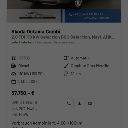
Skoda Octavia Combi
2.0 TDI 110 kW Selection DSG Selection, Navi, AHK, el. Klappe, 5-J Garantie
sofort lieferbar
Fahrzeug mit Tageszulassung
Fahrzeugnr.
Getriebe
177395
Automatik
Kraftstoff
Außenfarbe
Diesel
Graphite Grau Metallic
Leistung
Kilometerstand
110 kW (150 PS)
10 km
01.06.2026
37.730,– €
UVP:
48.380,– €
Wir rufen Sie an
Angebot drucken (PDF)
Fahrzeug parken
incl. 20% MwSt.
inkl. NoVA
Verbrauch kombiniert:
4,60 l/100km