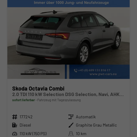
Skoda Octavia Combi
2.0 TDI 110 kW Selection DSG Selection, Navi, AHK, el. Klappe, 5-J Garantie
sofort lieferbar
Fahrzeug mit Tageszulassung
Fahrzeugnr.
Getriebe
177242
Automatik
Kraftstoff
Außenfarbe
Diesel
Graphite Grau Metallic
Leistung
Kilometerstand
110 kW (150 PS)
10 km