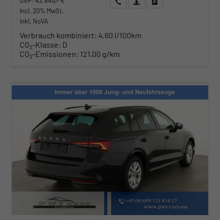
UVP:
42.940,– €
Wir rufen Sie an
Angebot drucken (PDF)
Fahrzeug parken
incl. 20% MwSt.
inkl. NoVA
Verbrauch kombiniert:
4,60 l/100km
CO
-Klasse:
D
2
CO
-Emissionen:
121,00 g/km
2