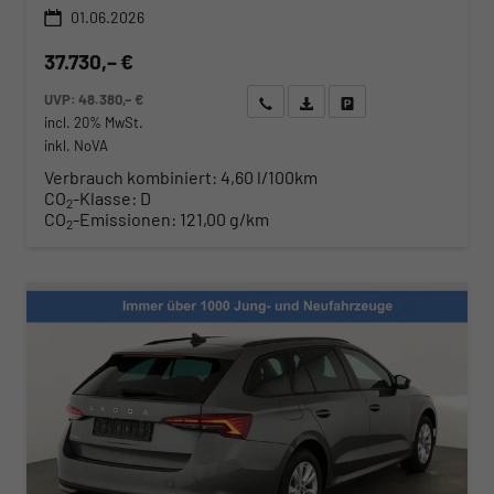
01.06.2026
37.730,– €
UVP:
48.380,– €
Wir rufen Sie an
Angebot drucken (PDF)
Fahrzeug parken
incl. 20% MwSt.
inkl. NoVA
Verbrauch kombiniert:
4,60 l/100km
CO
-Klasse:
D
2
CO
-Emissionen:
121,00 g/km
2