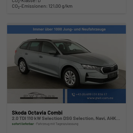
CO
-Klasse:
D
2
CO
-Emissionen:
121,00 g/km
2
Skoda Octavia Combi
2.0 TDI 110 kW Selection DSG Selection, Navi, AHK, el. Klappe, 5-J Garantie
sofort lieferbar
Fahrzeug mit Tageszulassung