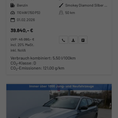
Kraftstoff
Außenfarbe
Benzin
Smokey Diamond Silber Metallic
Leistung
Kilometerstand
110 kW (150 PS)
50 km
01.02.2026
39.840,– €
UVP:
45.090,– €
Wir rufen Sie an
Angebot drucken (PDF)
Fahrzeug parken
incl. 20% MwSt.
inkl. NoVA
Verbrauch kombiniert:
5,50 l/100km
CO
-Klasse:
D
2
CO
-Emissionen:
121,00 g/km
2