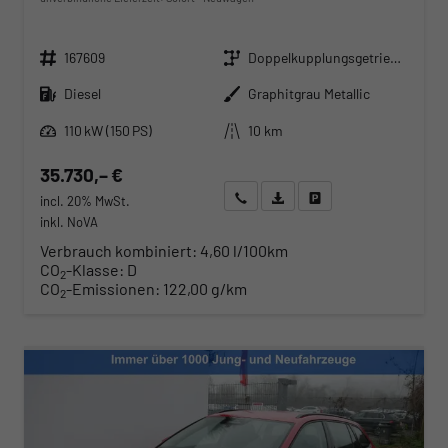
Fahrzeugnr.
Getriebe
167609
Doppelkupplungsgetriebe (DSG)
Kraftstoff
Außenfarbe
Diesel
Graphitgrau Metallic
Leistung
Kilometerstand
110 kW (150 PS)
10 km
35.730,– €
Wir rufen Sie an
Angebot drucken (PDF)
Fahrzeug parken
incl. 20% MwSt.
inkl. NoVA
Verbrauch kombiniert:
4,60 l/100km
CO
-Klasse:
D
2
CO
-Emissionen:
122,00 g/km
2