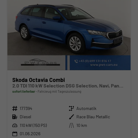
Skoda Octavia Combi
2.0 TDI 110 kW Selection DSG Selection, Navi, Pano, AHK, Teilleder, 5-J Garantie
sofort lieferbar
Fahrzeug mit Tageszulassung
Fahrzeugnr.
Getriebe
177394
Automatik
Kraftstoff
Außenfarbe
Diesel
Race Blau Metallic
Leistung
Kilometerstand
110 kW (150 PS)
10 km
01.06.2026