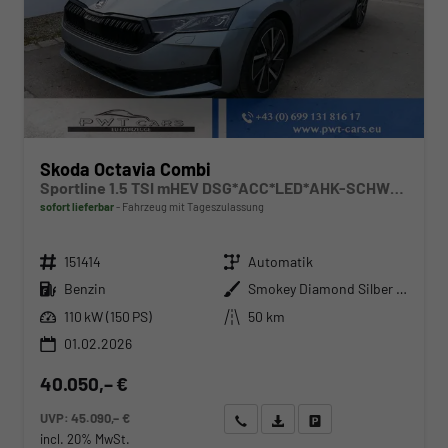
Skoda Octavia Combi
Sportline 1.5 TSI mHEV DSG*ACC*LED*AHK-SCHWENKBAR*NAVI*PDC*KAMERA
sofort lieferbar
Fahrzeug mit Tageszulassung
Fahrzeugnr.
Getriebe
151414
Automatik
Kraftstoff
Außenfarbe
Benzin
Smokey Diamond Silber Metallic
Leistung
Kilometerstand
110 kW (150 PS)
50 km
01.02.2026
40.050,– €
UVP:
45.090,– €
Wir rufen Sie an
Angebot drucken (PDF)
Fahrzeug parken
incl. 20% MwSt.