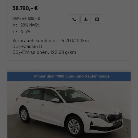
38.790,– €
UVP:
49.930,– €
Wir rufen Sie an
Angebot drucken (PDF)
Fahrzeug parken
incl. 20% MwSt.
inkl. NoVA
Verbrauch kombiniert:
4,70 l/100km
CO
-Klasse:
D
2
CO
-Emissionen:
122,00 g/km
2