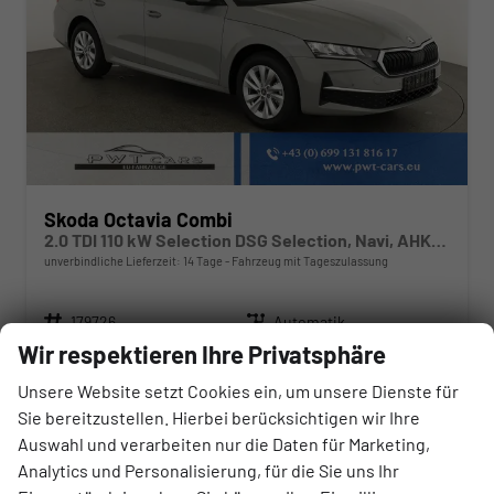
Skoda Octavia Combi
2.0 TDI 110 kW Selection DSG Selection, Navi, AHK, el. Klappe, 5-J Garantie
unverbindliche Lieferzeit:
14 Tage
Fahrzeug mit Tageszulassung
Fahrzeugnr.
Getriebe
179726
Automatik
Wir respektieren Ihre Privatsphäre
Kraftstoff
Außenfarbe
Diesel
Stahl Grau
Leistung
Kilometerstand
110 kW (150 PS)
10 km
Unsere Website setzt Cookies ein, um unsere Dienste für
01.07.2026
Sie bereitzustellen. Hierbei berücksichtigen wir Ihre
Auswahl und verarbeiten nur die Daten für Marketing,
37.730,– €
Analytics und Personalisierung, für die Sie uns Ihr