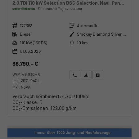
2.0 TDI 110 kW Selection DSG Selection, Navi, Pano, AHK, Teilleder, 5-J Garantie
sofort lieferbar
Fahrzeug mit Tageszulassung
Fahrzeugnr.
Getriebe
177393
Automatik
Kraftstoff
Außenfarbe
Diesel
Smokey Diamond Silver Metallic
Leistung
Kilometerstand
110 kW (150 PS)
10 km
01.06.2026
38.790,– €
UVP:
49.930,– €
Wir rufen Sie an
Angebot drucken (PDF)
Fahrzeug parken
incl. 20% MwSt.
inkl. NoVA
Verbrauch kombiniert:
4,70 l/100km
CO
-Klasse:
D
2
CO
-Emissionen:
122,00 g/km
2