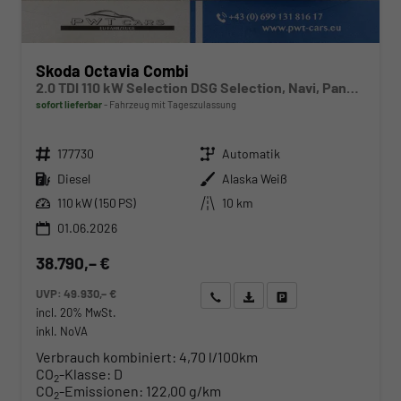
Skoda Octavia Combi
2.0 TDI 110 kW Selection DSG Selection, Navi, Pano, AHK, Teilleder, 5-J Garantie
sofort lieferbar
Fahrzeug mit Tageszulassung
Fahrzeugnr.
Getriebe
177730
Automatik
Kraftstoff
Außenfarbe
Diesel
Alaska Weiß
Leistung
Kilometerstand
110 kW (150 PS)
10 km
01.06.2026
38.790,– €
UVP:
49.930,– €
Wir rufen Sie an
Angebot drucken (PDF)
Fahrzeug parken
incl. 20% MwSt.
inkl. NoVA
Verbrauch kombiniert:
4,70 l/100km
CO
-Klasse:
D
2
CO
-Emissionen:
122,00 g/km
2