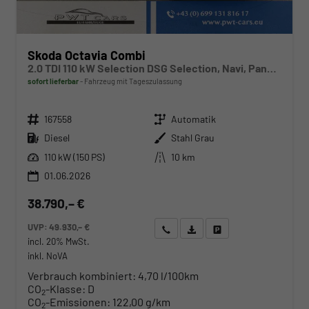
Skoda Octavia Combi
2.0 TDI 110 kW Selection DSG Selection, Navi, Pano, AHK, Teilleder, 5-J Garantie
sofort lieferbar
Fahrzeug mit Tageszulassung
Fahrzeugnr.
Getriebe
167558
Automatik
Kraftstoff
Außenfarbe
Diesel
Stahl Grau
Leistung
Kilometerstand
110 kW (150 PS)
10 km
01.06.2026
38.790,– €
UVP:
49.930,– €
Wir rufen Sie an
Angebot drucken (PDF)
Fahrzeug parken
incl. 20% MwSt.
inkl. NoVA
Verbrauch kombiniert:
4,70 l/100km
CO
-Klasse:
D
2
CO
-Emissionen:
122,00 g/km
2