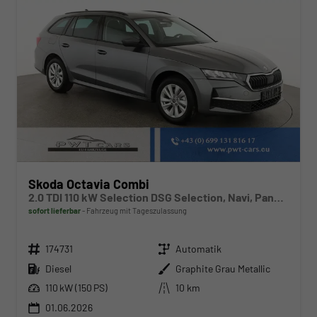
Skoda Octavia Combi
2.0 TDI 110 kW Selection DSG Selection, Navi, Pano, AHK, Teilleder, 5-J Garantie
sofort lieferbar
Fahrzeug mit Tageszulassung
Fahrzeugnr.
Getriebe
174731
Automatik
Kraftstoff
Außenfarbe
Diesel
Graphite Grau Metallic
Leistung
Kilometerstand
110 kW (150 PS)
10 km
01.06.2026