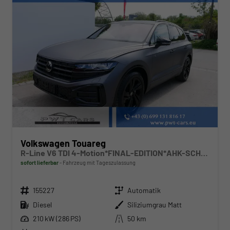
Volkswagen Touareg
R-Line V6 TDI 4-Motion*FINAL-EDITION*AHK-SCHWENKBAR*NAVI*ACC*PDC*LED*SHZ*BLACKSTYLE*20-ZOLL
sofort lieferbar
Fahrzeug mit Tageszulassung
Fahrzeugnr.
Getriebe
155227
Automatik
Kraftstoff
Außenfarbe
Diesel
Siliziumgrau Matt
Leistung
Kilometerstand
210 kW (286 PS)
50 km