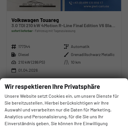
Volkswagen Touareg
3.0 TDI 210 kW 4Motion R-Line Final Edition V6 Black Edition, HuD, Luft, Standheizung, Pano, Dynaudio, Leder, AHK, Navi, Side, Winter, 5 J.-Garantie
sofort lieferbar
Fahrzeug mit Tageszulassung
Fahrzeugnr.
Getriebe
177344
Automatik
Kraftstoff
Außenfarbe
Diesel
Grenadillschwarz Metallic
Leistung
Kilometerstand
210 kW (286 PS)
10 km
01.04.2026
112.010,– €
Wir respektieren Ihre Privatsphäre
UVP:
120.340,– €
Wir rufen Sie an
Angebot drucken (PDF)
Fahrzeug parken
Unsere Website setzt Cookies ein, um unsere Dienste für
incl. 20% MwSt.
Sie bereitzustellen. Hierbei berücksichtigen wir Ihre
inkl. NoVA
Auswahl und verarbeiten nur die Daten für Marketing,
Verbrauch kombiniert:
8,60 l/100km
Analytics und Personalisierung, für die Sie uns Ihr
CO
-Klasse:
G
2
CO
-Emissionen:
225,00 g/km
Einverständnis geben. Sie können Ihre Einwilligung
2