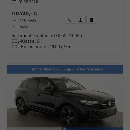
01.03.2026
110.730,– €
Wir rufen Sie an
Angebot drucken (PDF)
Fahrzeug parken
incl. 20% MwSt.
inkl. NoVA
Verbrauch kombiniert:
8,30 l/100km
CO
-Klasse:
G
2
CO
-Emissionen:
218,00 g/km
2