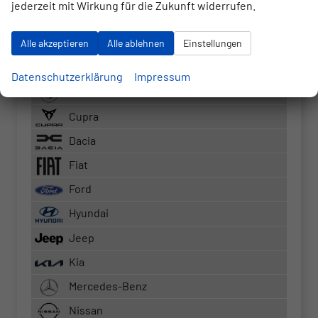
jederzeit mit Wirkung für die Zukunft widerrufen.
Fahrzeugnr.
Alle akzeptieren
Alle ablehnen
Einstellungen
Audi
Datenschutzerklärung
Impressum
BMW
Cupra
Dacia
Fiat
Ford
Hyundai
Jeep
Kia
Mercedes-Benz
Nissan