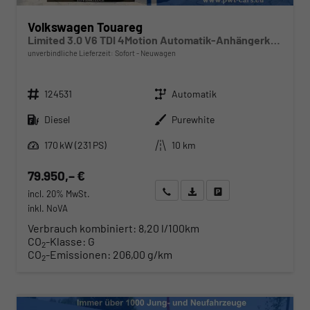
Volkswagen Touareg
Limited 3.0 V6 TDI 4Motion Automatik-Anhängerkupplung-Navi-Keyless-ACC-Sitzheizung-Lenkradheizung-el.Heckklappe-18''Alu-Sofort
unverbindliche Lieferzeit: Sofort
Neuwagen
Fahrzeugnr.
Getriebe
124531
Automatik
Kraftstoff
Außenfarbe
Diesel
Purewhite
Leistung
Kilometerstand
170 kW (231 PS)
10 km
79.950,– €
Wir rufen Sie an
Angebot drucken (PDF)
Fahrzeug parken
incl. 20% MwSt.
inkl. NoVA
Verbrauch kombiniert:
8,20 l/100km
CO
-Klasse:
G
2
CO
-Emissionen:
206,00 g/km
2