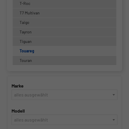
T-Roc
T7 Multivan
Taigo
Tayron
Tiguan
Touareg
Touran
Marke
alles ausgewählt
Modell
alles ausgewählt